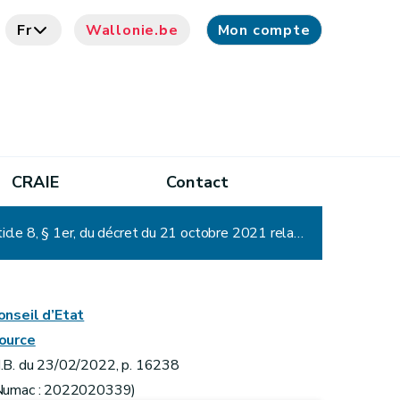
Fr
Wallonie.be
Mon compte
CRAIE
Contact
Décret portant confirmation de l'arrêté du Gouvernement wallon n° 1 du 4 décembre 2021 modifiant l'article 8, § 1er, du décret du 21 octobre 2021 relatif au COVID Safe Ticket et à l'obligation du port du masque
onseil d’Etat
ource
.B. du 23/02/2022, p. 16238
Numac : 2022020339)