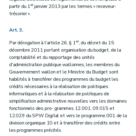
Art. 90
er
partir du 1
janvier 2013 par les termes « receveur-
Chapitre 4
Octroi d'avances
trésorier ».
Art. 91
Art. 92
Art. 93
Art. 3.
Chapitre 5
Dette
Art. 94
er
Par dérogation à l'article 26, § 1
, du décret du 15
Art. 95
décembre 2011 portant organisation du budget, de la
Chapitre 6
Section particulière
Art. 96
comptabilité et du rapportage des unités
Art. 97
d'administration publique wallonnes, les membres du
Art. 98
Gouvernement wallon et le Ministre du Budget sont
Chapitre 7
Services administratifs à comptabilité autonome
Art. 99
habilités à transférer des programmes du budget les
Art. 100
crédits nécessaires à la réalisation de politiques
Art. 101
informatiques et à la réalisation de politiques de
Chapitre 8
Organismes
simplification administrative nouvelles vers les domaines
Art. 102
Art. 103
fonctionnels des pro- grammes 12.001, 09.015 et
Art. 104
12.029 du SPW Digital et vers le programme 001 de la
Art. 105
division organique 10 et à transférer des crédits entre
Art. 106
les programmes précités.
Art. 107