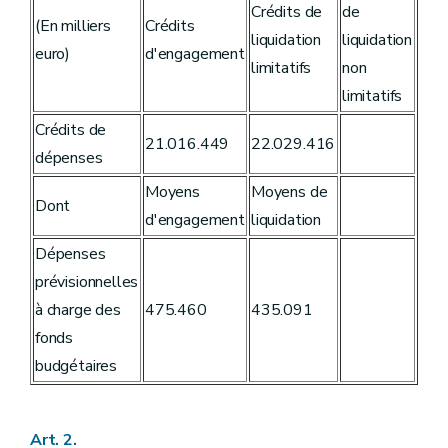
Crédits de
de
Art. 45
(En milliers
Crédits
Art. 46
liquidation
liquidation
euro)
d'engagement
Art. 47
limitatifs
non
Art. 48
Art. 49
limitatifs
Art. 50
Crédits de
Art. 51
21.016.449
22.029.416
Art. 52
dépenses
Art. 53
Art. 54
Moyens
Moyens de
Dont
Art. 55
d'engagement
liquidation
Art. 56
Art. 57
Dépenses
Art. 58
prévisionnelles
Art. 59
Art. 60
à charge des
475.460
435.091
Art. 61
fonds
Art. 62
Art. 63
budgétaires
Art. 64
Art. 65
Art. 66
Art. 67
Art. 2.