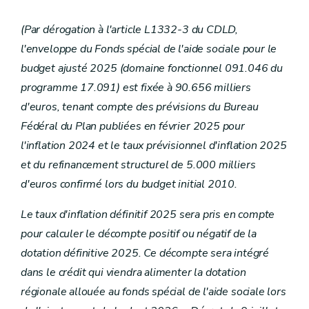
Art. 131
Art. 132
(Par dérogation à l'article L1332-3 du CDLD,
Art. 133
Art. 134
l'enveloppe du Fonds spécial de l'aide sociale pour le
Art. 135
budget ajusté 2025 (domaine fonctionnel 091.046 du
Art. 136
Art. 137
programme 17.091) est fixée à 90.656 milliers
Art. 138
d'euros, tenant compte des prévisions du Bureau
Art. 139
Art. 140
Fédéral du Plan publiées en février 2025 pour
Art. 141
l'inflation 2024 et le taux prévisionnel d'inflation 2025
Art. 142
Art. 143
et du refinancement structurel de 5.000 milliers
Art. 144
d'euros confirmé lors du budget initial 2010.
Art. 145
Art. 146
Le taux d'inflation définitif 2025 sera pris en compte
Art. 147
Art. 148
pour calculer le décompte positif ou négatif de la
Art. 149
dotation définitive 2025. Ce décompte sera intégré
Art. 150
Art. 151
dans le crédit qui viendra alimenter la dotation
Art. 152
régionale allouée au fonds spécial de l'aide sociale lors
Art. 153
Art. 154