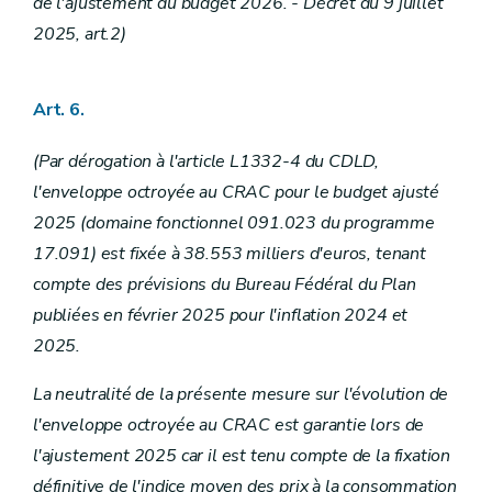
de l'ajustement du budget 2026. - Décret du 9 juillet
Art. 155
2025, art.2)
Art. 156
Art. 157
Art. 158
Art. 159
Art. 6.
Art. 160
Art. 161
(Par dérogation à l'article L1332-4 du CDLD,
Art. 162
Art. 163
l'enveloppe octroyée au CRAC pour le budget ajusté
Art. 164
2025 (domaine fonctionnel 091.023 du programme
Art. 165
Chapitre 10
Dispositions finales
17.091) est fixée à 38.553 milliers d'euros, tenant
Art. 166
compte des prévisions du Bureau Fédéral du Plan
Annexe
publiées en février 2025 pour l'inflation 2024 et
2025.
La neutralité de la présente mesure sur l'évolution de
l'enveloppe octroyée au CRAC est garantie lors de
l'ajustement 2025 car il est tenu compte de la fixation
définitive de l'indice moyen des prix à la consommation