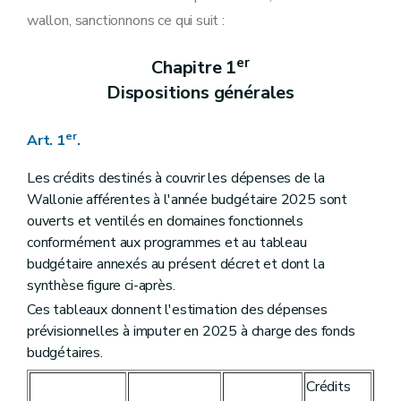
Art. 21
wallon, sanctionnons ce qui suit :
Art. 22
Art. 23
Art. 24
er
Chapitre 1
Art. 25
Dispositions générales
Art. 26
Art. 27
Art. 28
er
Art. 1
.
Art. 29
Art. 30
Art. 31
Les crédits destinés à couvrir les dépenses de la
Art. 32
Wallonie afférentes à l'année budgétaire 2025 sont
Art. 33
ouverts et ventilés en domaines fonctionnels
Art. 34
conformément aux programmes et au tableau
Art. 35
Art. 36
budgétaire annexés au présent décret et dont la
Art. 37
synthèse figure ci-après.
Art. 38
Ces tableaux donnent l'estimation des dépenses
Art. 39
Art. 40
prévisionnelles à imputer en 2025 à charge des fonds
Art. 41
budgétaires.
Art. 42
Art. 43
Crédits
Art. 44