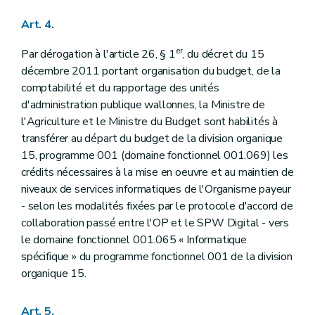
Art. 108
Art. 109
Art. 4.
Chapitre 9
Dispositions diverses
Art. 110
er
Par dérogation à l'article 26, § 1
, du décret du 15
Art. 111
Art. 112
décembre 2011 portant organisation du budget, de la
Art. 113
comptabilité et du rapportage des unités
Art. 114
d'administration publique wallonnes, la Ministre de
Art. 115
Art. 116
l'Agriculture et le Ministre du Budget sont habilités à
Art. 117
transférer au départ du budget de la division organique
Art. 118
15, programme 001 (domaine fonctionnel 001.069) les
Art. 119
crédits nécessaires à la mise en oeuvre et au maintien de
Art. 120
Art. 121
niveaux de services informatiques de l'Organisme payeur
Art. 122
- selon les modalités fixées par le protocole d'accord de
Art. 123
collaboration passé entre l'OP et le SPW Digital - vers
Art. 124
le domaine fonctionnel 001.065 « Informatique
Art. 125
Art. 126
spécifique » du programme fonctionnel 001 de la division
Art. 127
organique 15.
Art. 128
Art. 129
Art. 130
Art. 5.