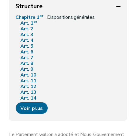
Structure
er
Chapitre 1
Dispositions générales
er
Art. 1
Art. 2
Art. 3
Art. 4
Art. 5
Art. 6
Art. 7
Art. 8
Art. 9
Art. 10
Art. 11
Art. 12
Art. 13
Art. 14
Art. 15
Voir plus
Art. 16
Art. 17
Art. 18
Art. 19
Art. 20
Le Parlement wallon a adopté et Nous, Gouvernement