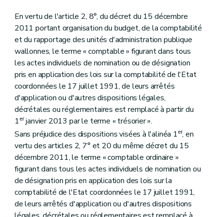
Art. 68
Art. 69
En vertu de l'article 2, 8°, du décret du 15 décembre
Art. 70
2011 portant organisation du budget, de la comptabilité
Art. 72
Art. 71
et du rapportage des unités d'administration publique
Chapitre 2
Autorisations
wallonnes, le terme « comptable » figurant dans tous
Art. 73
les actes individuels de nomination ou de désignation
Art. 74
pris en application des lois sur la comptabilité de l'Etat
Art. 75
Chapitre 3
Garanties régionales
coordonnées le 17 juillet 1991, de leurs arrêtés
Art. 76
d'application ou d'autres dispositions légales,
Art. 77
décrétales ou réglementaires est remplacé à partir du
Art. 78
er
1
janvier 2013 par le terme « trésorier ».
Art. 79
Art. 80
er
Sans préjudice des dispositions visées à l'alinéa 1
, en
Art. 81
vertu des articles 2, 7° et 20 du même décret du 15
Art. 82
décembre 2011, le terme « comptable ordinaire »
Art. 83
Art. 84
figurant dans tous les actes individuels de nomination ou
Art. 85
de désignation pris en application des lois sur la
Art. 86
comptabilité de l'Etat coordonnées le 17 juillet 1991,
Art. 87
de leurs arrêtés d'application ou d'autres dispositions
Art. 88
Art. 89
légales, décrétales ou réglementaires est remplacé à