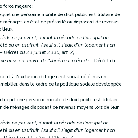
e force majeure;
equel une personne morale de droit public est titulaire de
autres que les sociétés de logement de service public
n de ménages en état de précarité ou disposant de revenus
 lieux.
 d'aide
écède ne peuvent, durant la période de l'occupation,
été ou en usufruit, (
sauf s'il s'agit d'un logement non
– Décret du 20 juillet 2005, art. 2) .
de mise en œuvre de l'alinéa qui précède
– Décret du
ent, à l'exclusion du logement social, géré, mis en
mmobilier, dans le cadre de la politique sociale développée
lequel une personne morale de droit public est titulaire
et du calcul des aides
tion de ménages disposant de revenus moyens lors de leur
écède ne peuvent, durant la période de l'occupation,
été ou en usufruit, (
sauf s'il s'agit d'un logement non
– Décret du 20 juillet 2005, art. 3) .