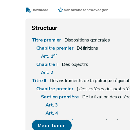
Download
Aan favorieten toevoegen
Structuur
Titre premier
Dispositions générales
Chapitre premier
Définitions
er
Art. 1
Chapitre II
Des objectifs
Art. 2
Titre II
Des instruments de la politique régiona
Chapitre premier
(
Des critères de salubrité 
Section première
De la fixation des critèr
Art. 3
Art. 4
Section première
bis
De la sécurité contre les 
Meer tonen
Art. 4
bis