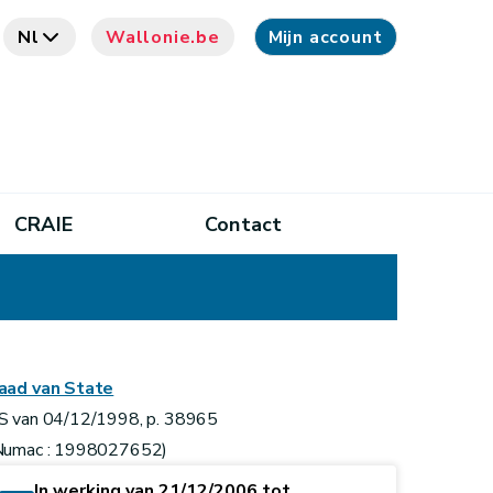
Nl
Wallonie.be
Mijn account
CRAIE
Contact
aad van State
S van 04/12/1998, p. 38965
Numac : 1998027652)
In werking van 21/12/2006 tot