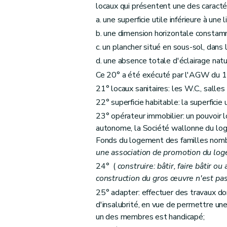
locaux qui présentent une des caracté
Art. 62
a. une superficie utile inférieure à une
Art. 63
b. une dimension horizontale constamm
Sous-section 3
De la procédure
c. un plancher situé en sous-sol, dans
Art. 64
d. une absence totale d'éclairage natu
Art. 65
Ce 20° a été exécuté par l'AGW du 11
Art. 66
21° locaux sanitaires: les W.C., salles
Art. 67
22° superficie habitable: la superficie 
Art. 68
23° opérateur immobilier: un pouvoir l
Section 2
Des aides à l'équipement
autonome, la Société wallonne du log
Fonds du logement des familles nom
Sous-section première
Des aides à l'
une association de promotion du lo
Art. 69
24° (
construire: bâtir, faire bâtir o
Art. 70
construction du gros œuvre n'est pa
Art. 71
25° adapter: effectuer des travaux do
Sous-section 2
Des conditions d'octroi 
d'insalubrité, en vue de permettre u
Art. 72
un des membres est handicapé;
Art. 73