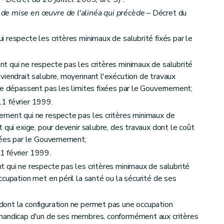
de mise en œuvre de l'alinéa qui précède
– Décret du
 respecte les critères minimaux de salubrité fixés par le
t qui ne respecte pas les critères minimaux de salubrité
viendrait salubre, moyennant l'exécution de travaux
sembles de logements
ne dépassent pas les limites fixées par le Gouvernement;
équipement
1 février 1999.
ement qui ne respecte pas les critères minimaux de
 qui exige, pour devenir salubre, des travaux dont le coût
xées par le Gouvernement;
et du calcul des aides
1 février 1999.
 qui ne respecte pas les critères minimaux de salubrité
cupation met en péril la santé ou la sécurité de ses
ont la configuration ne permet pas une occupation
 handicap d'un de ses membres, conformément aux critères