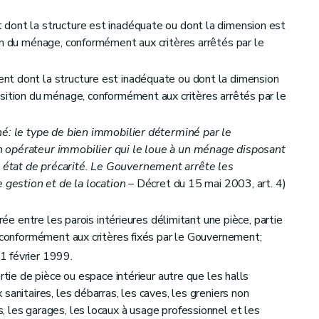
dont la structure est inadéquate ou dont la dimension est
on du ménage, conformément aux critères arrêtés par le
nt de service public
t dont la structure est inadéquate ou dont la dimension
sition du ménage, conformément aux critères arrêtés par le
 d'aide
é: le type de bien immobilier déterminé par le
 opérateur immobilier qui le loue à un ménage disposant
état de précarité. Le Gouvernement arrête les
 gestion et de la location
– Décret du 15 mai 2003, art. 4)
urée entre les parois intérieures délimitant une pièce, partie
e conformément aux critères fixés par le Gouvernement;
1 février 1999.
rtie de pièce ou espace intérieur autre que les halls
et du calcul des aides
sanitaires, les débarras, les caves, les greniers non
 les garages, les locaux à usage professionnel et les