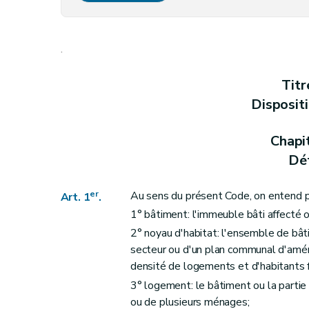
Section 2
(
Du respect des critères de sal
Art. 5
.
Art. 6
Art. 7
Titr
Art. 7
bis
Disposit
Art. 8
Section 3
Des prescriptions particulières aux logements
Chapi
Art. 9
Déf
Art. 10
Art. 11
er
Au sens du présent Code, on entend p
Art. 1
.
Art. 12
1° bâtiment: l'immeuble bâti affecté 
Art. 13
2° noyau d'habitat: l'ensemble de bât
Art. 13
bis
secteur ou d'un plan communal d'amén
densité de logements et d'habitants 
Chapitre II
Des aides aux personnes physiqu
3° logement: le bâtiment ou la partie
Section première
Des opérations subsidi
ou de plusieurs ménages;
Art. 14