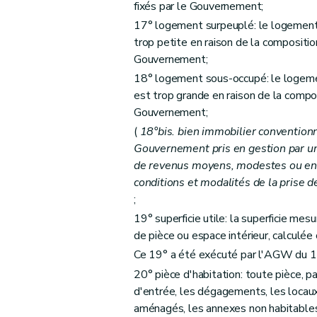
fixés par le Gouvernement;
Art. 51
17° logement surpeuplé: le logement 
Art. 52
trop petite en raison de la compositi
Art. 53
Gouvernement;
Chapitre IV
Des aides aux sociétés de logeme
18° logement sous-occupé: le logemen
est trop grande en raison de la compo
Section première
Des aides au logement
Gouvernement;
Sous-section première
Des catégories
(
18°bis. bien immobilier conventionn
Art. 54
Gouvernement pris en gestion par un
Art. 55
de revenus moyens, modestes ou en 
Art. 56
conditions et modalités de la prise de
Art. 57
;
Art. 58
19° superficie utile: la superficie mes
de pièce ou espace intérieur, calculé
Art. 59
Ce 19° a été exécuté par l'AGW du 1
Art. 59
bis
20° pièce d'habitation: toute pièce, pa
Sous-section 2
Des conditions d'octroi 
d'entrée, les dégagements, les locaux 
Art. 60
aménagés, les annexes non habitables,
Art. 61