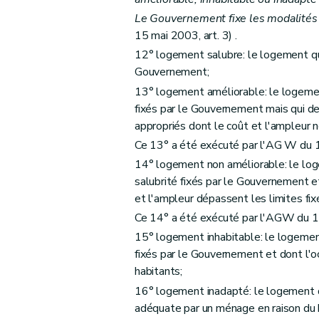
Sous-section 3
De la procédure
Le Gouvernement fixe les modalités 
15 mai 2003, art. 3) .
Art. 39
12° logement salubre: le logement qui
Art. 40 et 41
Gouvernement;
Art. 42
13° logement améliorable: le logemen
Art. 43
fixés par le Gouvernement mais qui de
Section 2
Des aides à l'équipement d'en
appropriés dont le coût et l'ampleur 
Sous-section première
Des aides à l'
Ce 13° a été exécuté par l'AG W du 1
Art. 44
14° logement non améliorable: le log
Art. 45
salubrité fixés par le Gouvernement et
Art. 46
et l'ampleur dépassent les limites fi
Sous-section 2
Des conditions d'octroi 
Ce 14° a été exécuté par l'AGW du 1
15° logement inhabitable: le logement
Art. 47
fixés par le Gouvernement et dont l'oc
Art. 48
habitants;
Art. 49
16° logement inadapté: le logement d
Art. 50
adéquate par un ménage en raison du
Sous-section 3
De la procédure