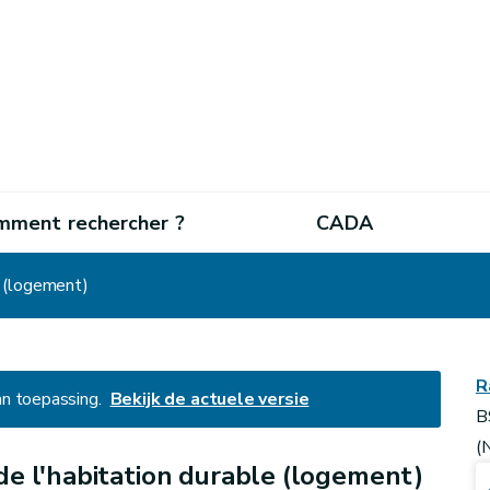
mment rechercher ?
CADA
e (logement)
R
an toepassing.
Bekijk de actuele versie
B
(
e l'habitation durable (logement)