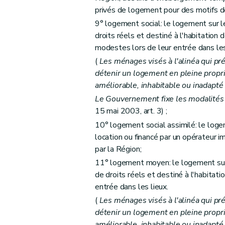
privés de logement pour des motifs d
Art. 28
9° logement social: le logement sur l
Chapitre III
Des aides aux personnes morales 
droits réels et destiné à l'habitatio
Section première
Des aides au logement
modestes lors de leur entrée dans les
Sous-section première
Des catégories
(
Les ménages visés à l'alinéa qui pr
Art. 29
détenir un logement en pleine propri
Art. 30
améliorable, inhabitable ou inadapté
Art. 31
Le Gouvernement fixe les modalités 
15 mai 2003, art. 3) ;
Art. 32
10° logement social assimilé: le logem
Art. 33
location ou financé par un opérateur i
Art. 34
par la Région;
Art. 34
bis
11° logement moyen: le logement sur 
Sous-section 2
Des conditions d'octroi 
de droits réels et destiné à l'habita
Art. 35
entrée dans les lieux.
Art. 36
(
Les ménages visés à l'alinéa qui pr
Art. 37
détenir un logement en pleine propri
Art. 38
améliorable, inhabitable ou inadapté