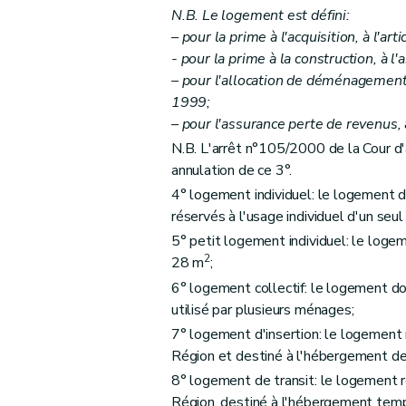
N.B. Le logement est défini:
Art. 15
– pour la prime à l'acquisition, à l'arti
Art. 16
- pour la prime à la construction, à l'a
Art. 17
– pour l'allocation de déménagement e
Art. 18
1999;
– pour l'assurance perte de revenus, à
Art. 19
N.B. L'arrêt n°105/2000 de la Cour d'
Art. 20
annulation de ce 3°.
Art. 21
4° logement individuel: le logement do
Art. 22
réservés à l'usage individuel d'un seu
Section 2
Des formes d'aides
5° petit logement individuel: le logem
Art. 23
2
28 m
;
Section 3
Des conditions d'octroi et de cal
6° logement collectif: le logement don
Art. 24
utilisé par plusieurs ménages;
Art. 25
7° logement d'insertion: le logement 
Section 4
De la procédure
Région et destiné à l'hébergement de
Art. 26
8° logement de transit: le logement r
Région, destiné à l'hébergement tem
Art. 27