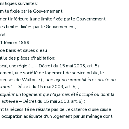
ristiques suivantes:
 limite fixée par le Gouvernement;
ent inférieure à une limite fixée par le Gouvernement;
 les limites fixées par le Gouvernement;
rel;
 févri er 1999.
 de bains et salles d'eau;
utile des pièces d'habitation;
ocal, une régie (
...
– Décret du 15 mai 2003, art. 5)
ement, une société de logement de service public, le
breuses de Wallonie (
, une agence immobilière sociale ou
équipement
gement
– Décret du 15 mai 2003, art. 5) ;
u acquérir un logement qui n'a jamais été occupé ou dont la
s achevée
– Décret du 15 mai 2003, art. 6) ;
nt la nécessité ne résulte pas de l'existence d'une cause
et du calcul des aides
ne occupation adéquate d'un logement par un ménage dont