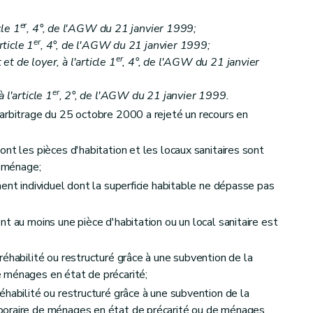
er
cle 1
, 4°, de l'AGW du 21 janvier 1999;
er
rticle 1
, 4°, de l'AGW du 21 janvier 1999;
er
t de loyer, à l'article 1
, 4°, de l'AGW du 21 janvier
er
 l'article 1
, 2°, de l'AGW du 21 janvier 1999.
arbitrage du 25 octobre 2000 a rejeté un recours en
nt les pièces d'habitation et les locaux sanitaires sont
l ménage;
ent individuel dont la superficie habitable ne dépasse pas
cul des aides
t au moins une pièce d'habitation ou un local sanitaire est
réhabilité ou restructuré grâce à une subvention de la
 ménages en état de précarité;
éhabilité ou restructuré grâce à une subvention de la
poraire de ménages en état de précarité ou de ménages