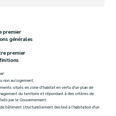
ubrité et de la présence de détecteurs d'incendie
– Décret du 15 mai 2003, art. 13)
e premier
ions générales
 collectifs et aux petits logements individuels, loués ou mis en location (
tre premier
initions
ar:
ou non au logement;
iments situés en zone d'habitat en vertu d'un plan de
agement du territoire et répondant à des critères de
fixés par le Gouvernement;
es
 de bâtiment structurellement destiné à l'habitation d'un
ables