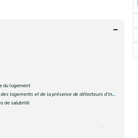
le du logement
des logements et de la présence de détecteurs d'incendie
– Déc
es de salubrité
risques d'incendie des logements par la présence de détecteurs d'incendie