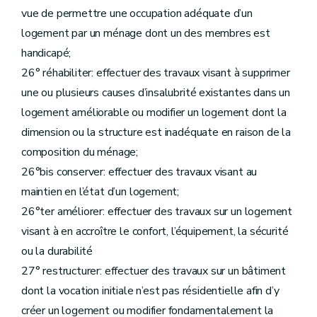
Art. 158
ter
Art.
158
quater
vue de permettre une occupation adéquate d’un
Sous-section 7
Du personnel
logement par un ménage dont un des membres est
Art.
158
quinquies
handicapé;
Art. 159
Sous-section 8
Du contrôle des recettes et des dépenses
26° réhabiliter: effectuer des travaux visant à supprimer
Art. 159
bis
une ou plusieurs causes d’insalubrité existantes dans un
Art. 160
Art. 161
logement améliorable ou modifier un logement dont la
Section 2
bis
Des contrats d'objectifs
– Décret du 20 juillet 2005, art. 29, §1
dimension ou la structure est inadéquate en raison de la
Art. 162
Section 3
De la tutelle administrative
composition du ménage;
Sous-section première
De la tutelle
26°bis conserver: effectuer des travaux visant au
Art. 163
Art. 164
maintien en l’état d’un logement;
Art. 164 futur
26°ter améliorer: effectuer des travaux sur un logement
Art. 165
Sous-section première
bis
De la réalisation d'audits
visant à en accroître le confort, l’équipement, la sécurité
Art.
165
bis
ou la durabilité
Sous-section 2
Du commissaire
Art. 166
27° restructurer: effectuer des travaux sur un bâtiment
Art. 167
dont la vocation initiale n’est pas résidentielle afin d’y
Art. 168
Art. 169
créer un logement ou modifier fondamentalement la