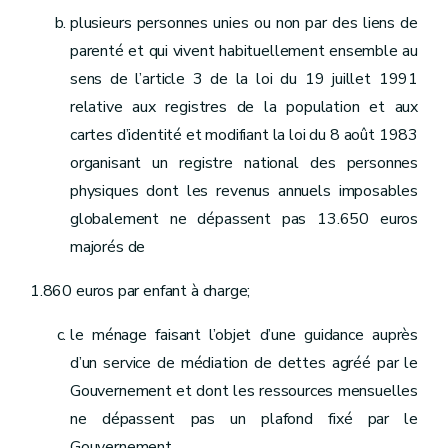
Art. 175.5
plusieurs personnes unies ou non par des liens de
Art. 175.6
parenté et qui vivent habituellement ensemble au
Art. 175.7
Art. 175.8
sens de l’article 3 de la loi du 19 juillet 1991
Section
C. De la direction
relative aux registres de la population et aux
Art. 175.9
Section
D. Du comité d'orientation
cartes d’identité et modifiant la loi du 8 août 1983
Art. 175.10
organisant un registre national des personnes
Section
E. Du comité de crédits
Art. 175.11
physiques dont les revenus annuels imposables
Section
F. Du comité de gestion financière
globalement ne dépassent pas 13.650 euros
Art. 175.12
Sous-section 5
Du personnel de la Société
majorés de
Art. 175.13
Art. 175.14
1.860 euros par enfant à charge;
Sous-section 6
Du contrôle de la Société
Section
A. Du contrôle révisoral
le ménage faisant l’objet d’une guidance auprès
Art. 175.15
Section
B. Du contrôle du Gouvernement
d’un service de médiation de dettes agréé par le
Art. 175.16
Gouvernement et dont les ressources mensuelles
Sous-section 7
Du contrat de gestion
Section
A. Définition et contenu
ne dépassent pas un plafond fixé par le
Art. 175.17
Gouvernement.