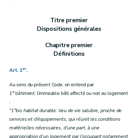
Art. 8
.
Section 3
Des prescriptions particulières aux logements collectifs et aux petits logements individuels, loués ou mis en location (
Art. 9
Titre premier
Art. 10
Art. 10
bis
Dispositions générales
Art. 11
Art. 12
Art. 13
Chapitre premier
Section
4
Du Fonds régional pour le relogement
– 
Définitions
Art.
13
bis
Art.
13
ter
er
Chapitre
1
bis
Des critères de l'habitat durable
– 
er
Art. 1
.
Art.
13
quater
Chapitre II
Des aides aux personnes physiques
Section première
Au sens du présent Code, on entend par:
Art. 14
1° bâtiment: l’immeuble bâti affecté ou non au logement
Art. 15
Art. 16
;
Art. 17
"1°bis habitat durable: lieu de vie salubre, proche de
Art. 18
Art. 19
services et d’équipements, qui réunit les conditions
Art. 20
matérielles nécessaires, d’une part, à une
Art. 21
appropriation d’un logement par l’occupant notamment
Art. 22