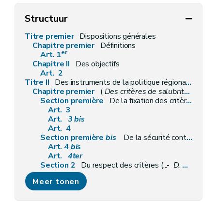
Structuur
Titre premier
Dispositions générales
Chapitre premier
Définitions
er
Art. 1
Chapitre II
Des objectifs
Art. 2
Titre II
Des instruments de la politique régionale du logement
Chapitre premier
(
Des critères de salubrité des logements et de la présence de détecteurs d'incendie
Section première
De la fixation des critères de salubrité
Art. 3
Art.
3
bis
Art. 4
Section première
bis
De la sécurité contre les risques d'incendie des habitations
Art. 4
bis
Art.
4ter
Section 2
Du respect des critères (...-
D. 9/2/2012)
Art. 5
Meer tonen
Art. 6
Art. 7
Art.
7
bis
Art.
7
ter