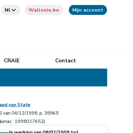
Nl
Wallonie.be
Mijn account
CRAIE
Contact
aad van State
S van 04/12/1998, p. 38965
Numac : 1998027652)
In werking van 08/02/2009 tot