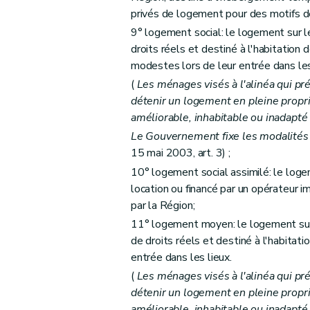
privés de logement pour des motifs d
Art. 27
9° logement social: le logement sur l
Art. 28
droits réels et destiné à l'habitatio
Chapitre III
Des aides aux personnes morales 
modestes lors de leur entrée dans les
Section première
Des aides au logement
(
Les ménages visés à l'alinéa qui pr
Sous-section première
Des catégories
détenir un logement en pleine propri
Art. 29
améliorable, inhabitable ou inadapté
Art. 30
Le Gouvernement fixe les modalités 
15 mai 2003, art. 3) ;
Art. 31
10° logement social assimilé: le logem
Art. 32
location ou financé par un opérateur i
Art. 33
par la Région;
Art. 34
11° logement moyen: le logement sur 
Art. 34
bis
de droits réels et destiné à l'habita
Sous-section 2
Des conditions d'octroi 
entrée dans les lieux.
Art. 35
(
Les ménages visés à l'alinéa qui pr
Art. 36
détenir un logement en pleine propri
Art. 37
améliorable, inhabitable ou inadapté