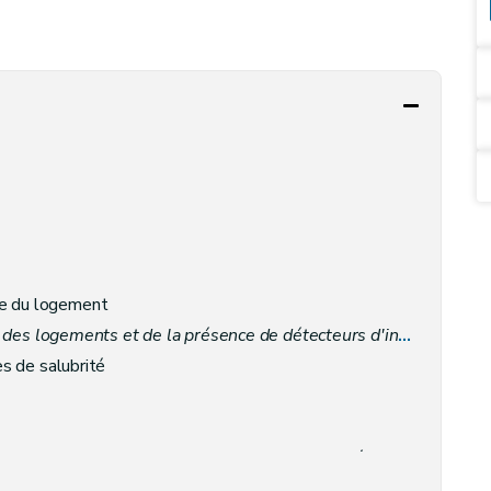
le du logement
des logements et de la présence de détecteurs d'incendie
– Déc
es de salubrité
risques d'incendie des logements par la présence de détecteurs d'incendie