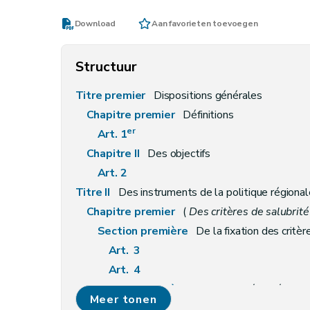
Download
Aan favorieten toevoegen
Structuur
Titre premier
Dispositions générales
Chapitre premier
Définitions
er
Art. 1
Chapitre II
Des objectifs
Art. 2
Titre II
Des instruments de la politique régiona
Chapitre premier
(
Des critères de salubrité 
Section première
De la fixation des critèr
Art. 3
Art. 4
Section première
bis
De la sécurité contre les 
Meer tonen
Art. 4
bis