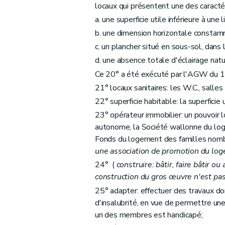
locaux qui présentent une des caracté
Art. 61
a. une superficie utile inférieure à une
Art. 62
b. une dimension horizontale constamm
Art. 63
c. un plancher situé en sous-sol, dans
Sous-section 3
De la procédure
d. une absence totale d'éclairage natu
Art. 64
Ce 20° a été exécuté par l'AGW du 11
Art. 65
21° locaux sanitaires: les W.C., salles
Art. 66
22° superficie habitable: la superficie 
Art. 67
23° opérateur immobilier: un pouvoir l
Art. 68
autonome, la Société wallonne du log
Fonds du logement des familles nom
Section 2
Des aides à l'équipement
une association de promotion du lo
Sous-section première
Des aides à l'
24° (
construire: bâtir, faire bâtir o
Art. 69
construction du gros œuvre n'est pa
Art. 70
25° adapter: effectuer des travaux do
Art. 71
d'insalubrité, en vue de permettre u
Sous-section 2
Des conditions d'octroi 
un des membres est handicapé;
Art. 72