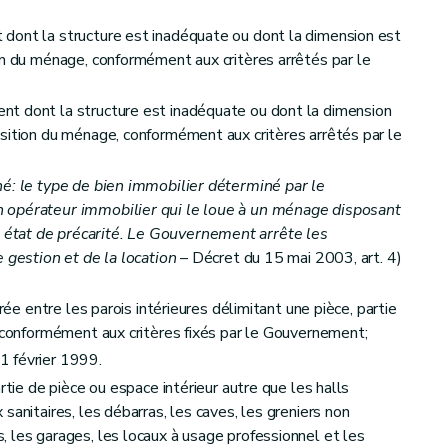
dont la structure est inadéquate ou dont la dimension est
on du ménage, conformément aux critères arrêtés par le
t dont la structure est inadéquate ou dont la dimension
sition du ménage, conformément aux critères arrêtés par le
nt de service public
é: le type de bien immobilier déterminé par le
 d'aide
 opérateur immobilier qui le loue à un ménage disposant
état de précarité. Le Gouvernement arrête les
 gestion et de la location
– Décret du 15 mai 2003, art. 4)
urée entre les parois intérieures délimitant une pièce, partie
e conformément aux critères fixés par le Gouvernement;
1 février 1999.
rtie de pièce ou espace intérieur autre que les halls
sanitaires, les débarras, les caves, les greniers non
et du calcul des aides
 les garages, les locaux à usage professionnel et les