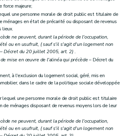
e force majeure;
equel une personne morale de droit public est titulaire de
n de ménages en état de précarité ou disposant de revenus
autres que les sociétés de logement de service public
 lieux.
écède ne peuvent, durant la période de l'occupation,
 d'aide
été ou en usufruit, (
sauf s'il s'agit d'un logement non
– Décret du 20 juillet 2005, art. 2) .
de mise en œuvre de l'alinéa qui précède
– Décret du
ent, à l'exclusion du logement social, géré, mis en
mmobilier, dans le cadre de la politique sociale développée
lequel une personne morale de droit public est titulaire
tion de ménages disposant de revenus moyens lors de leur
et du calcul des aides
écède ne peuvent, durant la période de l'occupation,
été ou en usufruit, (
sauf s'il s'agit d'un logement non
– Décret du 20 juillet 2005, art. 3) .