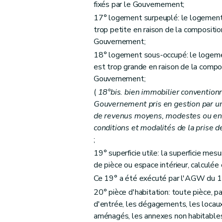
fixés par le Gouvernement;
Sous-section 3
De la procédure
17° logement surpeuplé: le logement 
Art. 51
trop petite en raison de la compositi
Art. 52
Gouvernement;
Art. 53
18° logement sous-occupé: le logemen
est trop grande en raison de la compo
Chapitre IV
Des aides aux sociétés de logeme
Gouvernement;
Section première
Des aides au logement
(
18°bis. bien immobilier conventionn
Sous-section première
Des catégories
Gouvernement pris en gestion par un
Art. 54
de revenus moyens, modestes ou en 
Art. 55
conditions et modalités de la prise de
Art. 56
;
Art. 57
19° superficie utile: la superficie mes
de pièce ou espace intérieur, calculé
Art. 58
Ce 19° a été exécuté par l'AGW du 1
Art. 59
20° pièce d'habitation: toute pièce, pa
Art. 59
bis
d'entrée, les dégagements, les locaux 
Sous-section 2
Des conditions d'octroi 
aménagés, les annexes non habitables,
Art. 60