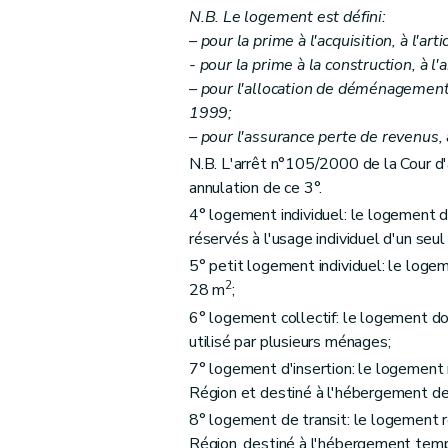
N.B. Le logement est défini:
Art. 14
– pour la prime à l'acquisition, à l'arti
Art. 15
- pour la prime à la construction, à l'a
Art. 16
– pour l'allocation de déménagement e
Art. 17
1999;
– pour l'assurance perte de revenus, à
Art. 18
N.B. L'arrêt n°105/2000 de la Cour d'
Art. 19
annulation de ce 3°.
Art. 20
4° logement individuel: le logement do
Art. 21
réservés à l'usage individuel d'un seu
Art. 22
5° petit logement individuel: le logem
Section 2
Des formes d'aides
2
28 m
;
Art. 23
6° logement collectif: le logement don
Section 3
Des conditions d'octroi et de cal
utilisé par plusieurs ménages;
Art. 24
7° logement d'insertion: le logement 
Art. 25
Région et destiné à l'hébergement de
Section 4
De la procédure
8° logement de transit: le logement r
Région, destiné à l'hébergement tem
Art. 26