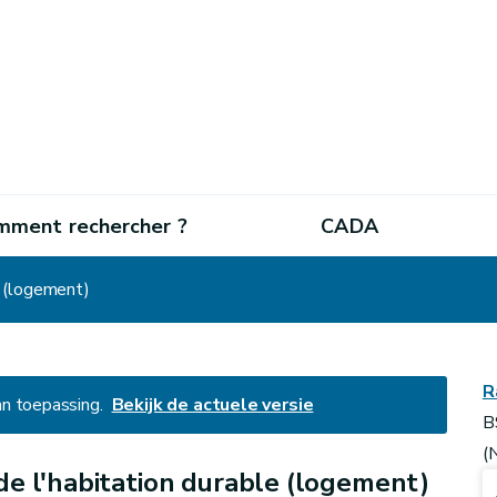
mment rechercher ?
CADA
e (logement)
R
an toepassing.
Bekijk de actuele versie
B
(
e l'habitation durable (logement)