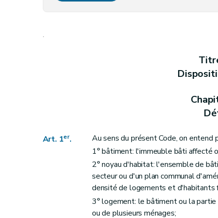
Art.
4ter
Section 2
(
Du respect des critères de sal
.
Art. 5
Art. 6
Titr
Art. 7
Disposit
Art. 7
bis
Art. 8
Chapi
Section 3
Des prescriptions particulières aux logements
Déf
Art. 9
Art. 10
er
Au sens du présent Code, on entend p
Art. 1
.
Art. 11
1° bâtiment: l'immeuble bâti affecté 
Art. 12
2° noyau d'habitat: l'ensemble de bât
Art. 13
secteur ou d'un plan communal d'amén
densité de logements et d'habitants 
Art. 13
bis
3° logement: le bâtiment ou la partie
Chapitre II
Des aides aux personnes physiqu
ou de plusieurs ménages;
Section première
Des opérations subsidi