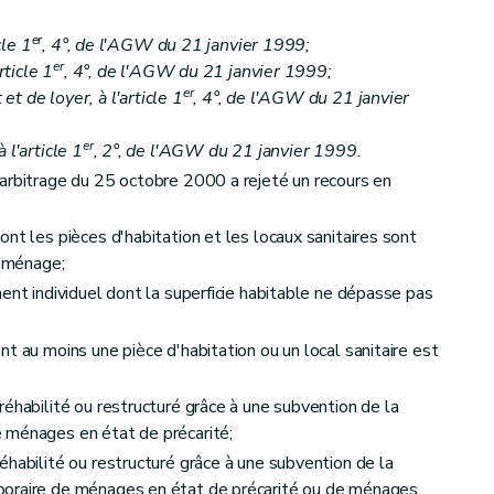
er
cle 1
, 4°, de l'AGW du 21 janvier 1999;
er
rticle 1
, 4°, de l'AGW du 21 janvier 1999;
er
t de loyer, à l'article 1
, 4°, de l'AGW du 21 janvier
er
 l'article 1
, 2°, de l'AGW du 21 janvier 1999.
arbitrage du 25 octobre 2000 a rejeté un recours en
nt les pièces d'habitation et les locaux sanitaires sont
l ménage;
ent individuel dont la superficie habitable ne dépasse pas
t au moins une pièce d'habitation ou un local sanitaire est
cul des aides
réhabilité ou restructuré grâce à une subvention de la
 ménages en état de précarité;
éhabilité ou restructuré grâce à une subvention de la
poraire de ménages en état de précarité ou de ménages