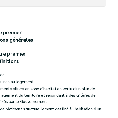
ubrité et de la présence de détecteurs d'incendie
– Décret du 15 mai 2003, art. 13)
e premier
ions générales
tre premier
 collectifs et aux petits logements individuels, loués ou mis en location (
initions
ar:
ou non au logement;
iments situés en zone d'habitat en vertu d'un plan de
agement du territoire et répondant à des critères de
fixés par le Gouvernement;
 de bâtiment structurellement destiné à l'habitation d'un
es
ables