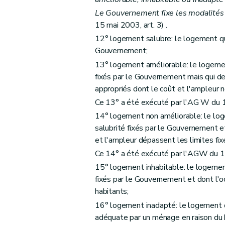
Art. 38
Le Gouvernement fixe les modalités 
15 mai 2003, art. 3) .
Sous-section 3
De la procédure
12° logement salubre: le logement qui
Art. 39
Gouvernement;
Art. 40 et 41
13° logement améliorable: le logemen
Art. 42
fixés par le Gouvernement mais qui de
Art. 43
appropriés dont le coût et l'ampleur 
Section 2
Des aides à l'équipement d'en
Ce 13° a été exécuté par l'AG W du 1
Sous-section première
Des aides à l'
14° logement non améliorable: le log
Art. 44
salubrité fixés par le Gouvernement et
Art. 45
et l'ampleur dépassent les limites fi
Art. 46
Ce 14° a été exécuté par l'AGW du 1
15° logement inhabitable: le logement
Sous-section 2
Des conditions d'octroi 
fixés par le Gouvernement et dont l'oc
Art. 47
habitants;
Art. 48
16° logement inadapté: le logement d
Art. 49
adéquate par un ménage en raison du
Art. 50