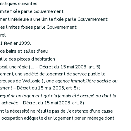
ristiques suivantes:
 limite fixée par le Gouvernement;
ent inférieure à une limite fixée par le Gouvernement;
 les limites fixées par le Gouvernement;
rel;
 févri er 1999.
 de bains et salles d'eau;
utile des pièces d'habitation;
ocal, une régie (
...
– Décret du 15 mai 2003, art. 5)
ement, une société de logement de service public, le
breuses de Wallonie (
, une agence immobilière sociale ou
gement
– Décret du 15 mai 2003, art. 5) ;
équipement
u acquérir un logement qui n'a jamais été occupé ou dont la
s achevée
– Décret du 15 mai 2003, art. 6) ;
nt la nécessité ne résulte pas de l'existence d'une cause
ne occupation adéquate d'un logement par un ménage dont
et du calcul des aides