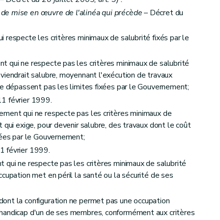
de mise en œuvre de l'alinéa qui précède
– Décret du
 respecte les critères minimaux de salubrité fixés par le
t qui ne respecte pas les critères minimaux de salubrité
viendrait salubre, moyennant l'exécution de travaux
ne dépassent pas les limites fixées par le Gouvernement;
sembles de logements
1 février 1999.
équipement
ement qui ne respecte pas les critères minimaux de
 qui exige, pour devenir salubre, des travaux dont le coût
xées par le Gouvernement;
1 février 1999.
 qui ne respecte pas les critères minimaux de salubrité
et du calcul des aides
cupation met en péril la santé ou la sécurité de ses
ont la configuration ne permet pas une occupation
 handicap d'un de ses membres, conformément aux critères