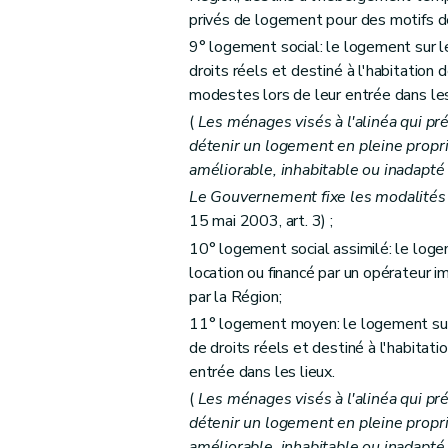
privés de logement pour des motifs d
Art. 27
9° logement social: le logement sur l
Art. 28
droits réels et destiné à l'habitatio
Chapitre III
Des aides aux personnes morales 
modestes lors de leur entrée dans les
Section première
Des aides au logement
(
Les ménages visés à l'alinéa qui pr
Sous-section première
Des catégories
détenir un logement en pleine propri
Art. 29
améliorable, inhabitable ou inadapté
Art. 30
Le Gouvernement fixe les modalités 
15 mai 2003, art. 3) ;
Art. 31
10° logement social assimilé: le logem
Art. 32
location ou financé par un opérateur i
Art. 33
par la Région;
Art. 34
11° logement moyen: le logement sur 
Art. 34
bis
de droits réels et destiné à l'habita
Sous-section 2
Des conditions d'octroi 
entrée dans les lieux.
Art. 35
(
Les ménages visés à l'alinéa qui pr
Art. 36
détenir un logement en pleine propri
Art. 37
améliorable, inhabitable ou inadapté