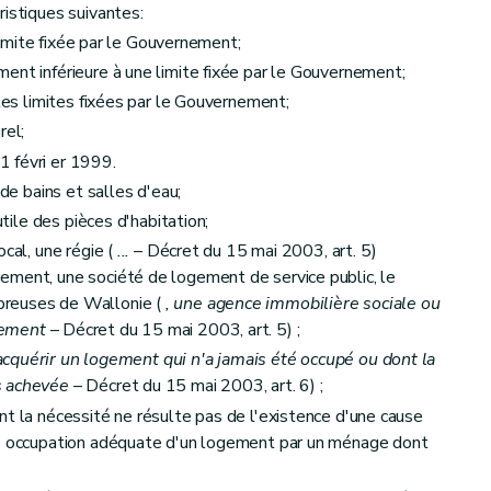
ristiques suivantes:
 limite fixée par le Gouvernement;
ent inférieure à une limite fixée par le Gouvernement;
 les limites fixées par le Gouvernement;
rel;
 févri er 1999.
 de bains et salles d'eau;
utile des pièces d'habitation;
ocal, une régie (
...
– Décret du 15 mai 2003, art. 5)
ement, une société de logement de service public, le
breuses de Wallonie (
, une agence immobilière sociale ou
gement
– Décret du 15 mai 2003, art. 5) ;
équipement
u acquérir un logement qui n'a jamais été occupé ou dont la
s achevée
– Décret du 15 mai 2003, art. 6) ;
nt la nécessité ne résulte pas de l'existence d'une cause
ne occupation adéquate d'un logement par un ménage dont
et du calcul des aides