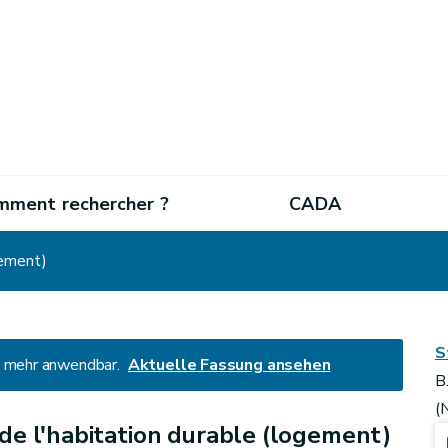
mment rechercher ?
CADA
gement)
S
ht mehr anwendbar.
Aktuelle Fassung ansehen
B
(
de l'habitation durable (logement)