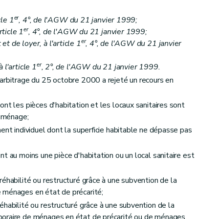
er
cle 1
, 4°, de l'AGW du 21 janvier 1999;
er
rticle 1
, 4°, de l'AGW du 21 janvier 1999;
er
t de loyer, à l'article 1
, 4°, de l'AGW du 21 janvier
er
 l'article 1
, 2°, de l'AGW du 21 janvier 1999.
arbitrage du 25 octobre 2000 a rejeté un recours en
nt les pièces d'habitation et les locaux sanitaires sont
l ménage;
ent individuel dont la superficie habitable ne dépasse pas
t au moins une pièce d'habitation ou un local sanitaire est
cul des aides
réhabilité ou restructuré grâce à une subvention de la
 ménages en état de précarité;
éhabilité ou restructuré grâce à une subvention de la
poraire de ménages en état de précarité ou de ménages