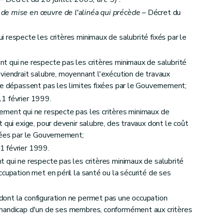
de mise en œuvre de l'alinéa qui précède
– Décret du
 respecte les critères minimaux de salubrité fixés par le
t qui ne respecte pas les critères minimaux de salubrité
viendrait salubre, moyennant l'exécution de travaux
ne dépassent pas les limites fixées par le Gouvernement;
sembles de logements
1 février 1999.
équipement
ement qui ne respecte pas les critères minimaux de
 qui exige, pour devenir salubre, des travaux dont le coût
xées par le Gouvernement;
1 février 1999.
 qui ne respecte pas les critères minimaux de salubrité
et du calcul des aides
cupation met en péril la santé ou la sécurité de ses
ont la configuration ne permet pas une occupation
 handicap d'un de ses membres, conformément aux critères