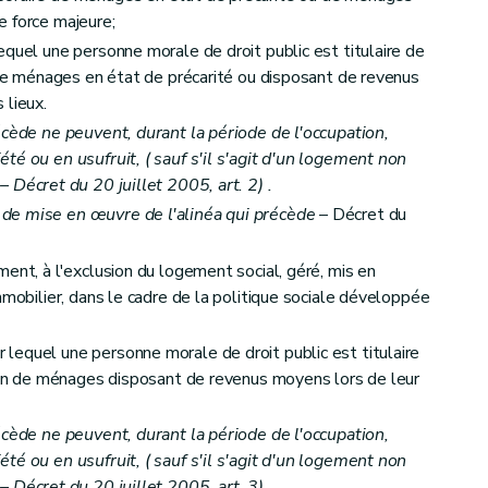
e force majeure;
equel une personne morale de droit public est titulaire de
n de ménages en état de précarité ou disposant de revenus
autres que les sociétés de logement de service public
 lieux.
écède ne peuvent, durant la période de l'occupation,
 d'aide
été ou en usufruit, (
sauf s'il s'agit d'un logement non
– Décret du 20 juillet 2005, art. 2) .
de mise en œuvre de l'alinéa qui précède
– Décret du
ent, à l'exclusion du logement social, géré, mis en
mmobilier, dans le cadre de la politique sociale développée
lequel une personne morale de droit public est titulaire
tion de ménages disposant de revenus moyens lors de leur
et du calcul des aides
écède ne peuvent, durant la période de l'occupation,
été ou en usufruit, (
sauf s'il s'agit d'un logement non
– Décret du 20 juillet 2005, art. 3) .