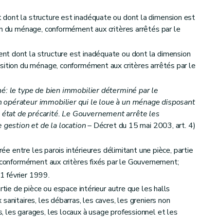
dont la structure est inadéquate ou dont la dimension est
on du ménage, conformément aux critères arrêtés par le
t dont la structure est inadéquate ou dont la dimension
sition du ménage, conformément aux critères arrêtés par le
nt de service public
é: le type de bien immobilier déterminé par le
 d'aide
 opérateur immobilier qui le loue à un ménage disposant
état de précarité. Le Gouvernement arrête les
 gestion et de la location
– Décret du 15 mai 2003, art. 4)
urée entre les parois intérieures délimitant une pièce, partie
e conformément aux critères fixés par le Gouvernement;
1 février 1999.
rtie de pièce ou espace intérieur autre que les halls
sanitaires, les débarras, les caves, les greniers non
et du calcul des aides
 les garages, les locaux à usage professionnel et les