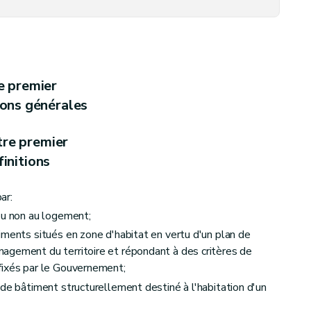
ubrité et de la présence de détecteurs d'incendie
– Décret du 15 mai 2003, art. 13)
e premier
ions générales
tre premier
 collectifs et aux petits logements individuels, loués ou mis en location (
initions
ar:
ou non au logement;
iments situés en zone d'habitat en vertu d'un plan de
agement du territoire et répondant à des critères de
fixés par le Gouvernement;
 de bâtiment structurellement destiné à l'habitation d'un
es
ables