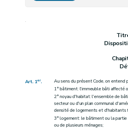
Art.
4ter
Section 2
(
Du respect des critères de sal
.
Art. 5
Art. 6
Titr
Art. 7
Disposit
Art. 7
bis
Art. 8
Chapi
Section 3
Des prescriptions particulières aux logements
Déf
Art. 9
Art. 10
er
Au sens du présent Code, on entend p
Art. 1
.
Art. 11
1° bâtiment: l'immeuble bâti affecté 
Art. 12
2° noyau d'habitat: l'ensemble de bât
Art. 13
secteur ou d'un plan communal d'amén
densité de logements et d'habitants 
Art. 13
bis
3° logement: le bâtiment ou la partie
Chapitre II
Des aides aux personnes physiqu
ou de plusieurs ménages;
Section première
Des opérations subsidi