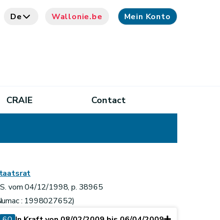
De
Wallonie.be
Mein Konto
CRAIE
Contact
taatsrat
.S. vom 04/12/1998, p. 38965
Numac : 1998027652)
60
In Kraft von 08/02/2009 bis 06/04/2009