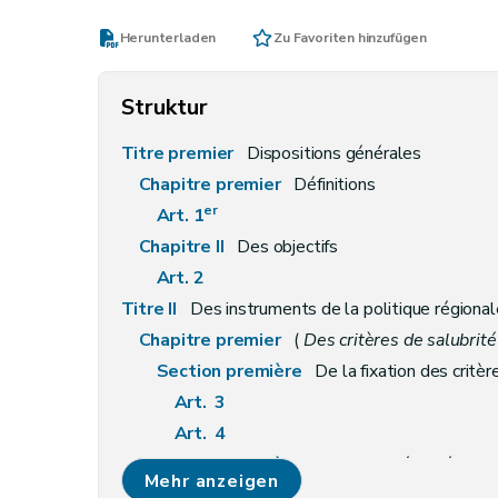
Herunterladen
Zu Favoriten hinzufügen
Struktur
Titre premier
Dispositions générales
Chapitre premier
Définitions
er
Art. 1
Chapitre II
Des objectifs
Art. 2
Titre II
Des instruments de la politique régiona
Chapitre premier
(
Des critères de salubrité 
Section première
De la fixation des critèr
Art. 3
Art. 4
Section première
bis
De la sécurité contre les 
Mehr anzeigen
Art. 4
bis