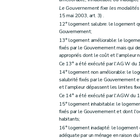
Art. 38
Le Gouvernement fixe les modalités 
15 mai 2003, art. 3) .
Sous-section 3
De la procédure
12° logement salubre: le logement qui
Art. 39
Gouvernement;
Art. 40 et 41
13° logement améliorable: le logemen
Art. 42
fixés par le Gouvernement mais qui de
Art. 43
appropriés dont le coût et l'ampleur 
Section 2
Des aides à l'équipement d'en
Ce 13° a été exécuté par l'AG W du 1
Sous-section première
Des aides à l'
14° logement non améliorable: le log
Art. 44
salubrité fixés par le Gouvernement et
Art. 45
et l'ampleur dépassent les limites fi
Art. 46
Ce 14° a été exécuté par l'AGW du 1
15° logement inhabitable: le logement
Sous-section 2
Des conditions d'octroi 
fixés par le Gouvernement et dont l'oc
Art. 47
habitants;
Art. 48
16° logement inadapté: le logement d
Art. 49
adéquate par un ménage en raison du
Art. 50