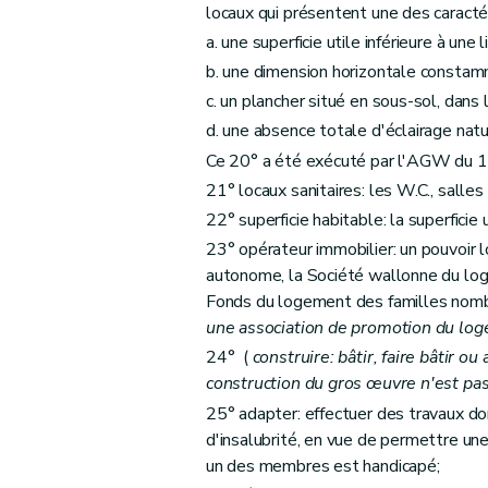
locaux qui présentent une des caracté
Art. 61
a. une superficie utile inférieure à une
Art. 62
b. une dimension horizontale constamm
Art. 63
c. un plancher situé en sous-sol, dans
Sous-section 3
De la procédure
d. une absence totale d'éclairage natu
Art. 64
Ce 20° a été exécuté par l'AGW du 11
Art. 65
21° locaux sanitaires: les W.C., salles
Art. 66
22° superficie habitable: la superficie 
Art. 67
23° opérateur immobilier: un pouvoir l
Art. 68
autonome, la Société wallonne du log
Fonds du logement des familles nom
Section 2
Des aides à l'équipement
une association de promotion du lo
Sous-section première
Des aides à l'
24° (
construire: bâtir, faire bâtir o
Art. 69
construction du gros œuvre n'est pa
Art. 70
25° adapter: effectuer des travaux do
Art. 71
d'insalubrité, en vue de permettre u
Sous-section 2
Des conditions d'octroi 
un des membres est handicapé;
Art. 72