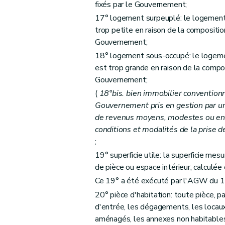
fixés par le Gouvernement;
Sous-section 3
De la procédure
17° logement surpeuplé: le logement 
Art. 51
trop petite en raison de la compositi
Art. 52
Gouvernement;
Art. 53
18° logement sous-occupé: le logemen
est trop grande en raison de la compo
Chapitre IV
Des aides aux sociétés de logeme
Gouvernement;
Section première
Des aides au logement
(
18°bis. bien immobilier conventionn
Sous-section première
Des catégories
Gouvernement pris en gestion par un
Art. 54
de revenus moyens, modestes ou en 
Art. 55
conditions et modalités de la prise de
Art. 56
;
Art. 57
19° superficie utile: la superficie mes
de pièce ou espace intérieur, calculé
Art. 58
Ce 19° a été exécuté par l'AGW du 1
Art. 59
20° pièce d'habitation: toute pièce, pa
Art. 59
bis
d'entrée, les dégagements, les locaux 
Sous-section 2
Des conditions d'octroi 
aménagés, les annexes non habitables,
Art. 60