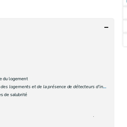
le du logement
des logements et de la présence de détecteurs d'incendie
– Déc
es de salubrité
risques d'incendie des logements par la présence de détecteurs d'incendie