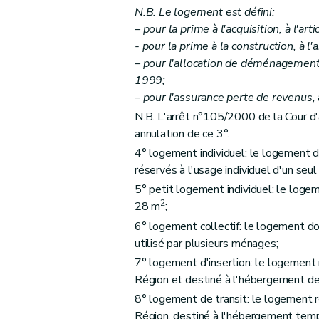
N.B. Le logement est défini:
Art. 14
– pour la prime à l'acquisition, à l'arti
Art. 15
- pour la prime à la construction, à l'a
Art. 16
– pour l'allocation de déménagement e
Art. 17
1999;
– pour l'assurance perte de revenus, à
Art. 18
N.B. L'arrêt n°105/2000 de la Cour d'
Art. 19
annulation de ce 3°.
Art. 20
4° logement individuel: le logement do
Art. 21
réservés à l'usage individuel d'un seu
Art. 22
5° petit logement individuel: le logem
Section 2
Des formes d'aides
2
28 m
;
Art. 23
6° logement collectif: le logement don
Section 3
Des conditions d'octroi et de cal
utilisé par plusieurs ménages;
Art. 24
7° logement d'insertion: le logement 
Art. 25
Région et destiné à l'hébergement de
Section 4
De la procédure
8° logement de transit: le logement r
Région, destiné à l'hébergement tem
Art. 26