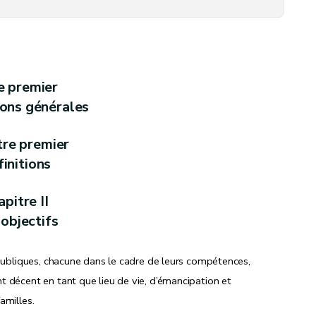
/2/2012)
e premier
ions générales
tre premier
initions
 collectifs et aux petits logements individuels, loués ou mis en location (
pitre II
objectifs
 publiques, chacune dans le cadre de leurs compétences,
 décent en tant que lieu de vie, d’émancipation et
amilles.
gement
– Décret du 9 février 2012, art. 16)