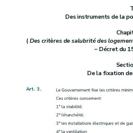
Art.
22
ter
T
Art.
22
quater
Des instruments de la po
er
Section 2
(
(...)
– Décret du 1
juin 2017, ar
Chapi
Art. 23
(
Des critères de salubrité des logement
er
Section 3
(
(...)
– Décret du 1
juin 2017, ar
– Décret du 15
Art. 24
Art. 25
Secti
er
Section 4
(
(...)
– Décret du 1
juin 2017, ar
De la fixation de
Art. 26
Art. 27
Art. 3.
Le Gouvernement fixe les critères minim
Art. 28
Ces critères concernent:
Chapitre III
(
Des aides aux personnes moral
er
1° la stabilité;
Section première
(
(...)
– Décret du 1
juin
2° l’étanchéité;
Sous-section première
(
(...)
– Décret d
3° les installations électriques et de gaz
Art. 29
4° la ventilation;
Art. 29bis