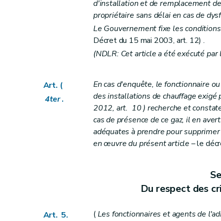
d'installation et de remplacement des
Chapitre IV
"Des aides aux sociétés de logement de serv
propriétaire sans délai en cas de dy
Section première
(
Des aides aux Habitation
Le Gouvernement fixe les conditions
Décret du 15 mai 2003, art. 12) .
Sous-section première
"Des catégorie
(NDLR: Cet article a été exécuté pa
Art. 54
Art. 55
Art. 56
En cas d'enquête, le fonctionnaire ou 
Art. (
Art. 57
des installations de chauffage exigé p
4ter
.
2012, art. 10 ) recherche et constat
Art. 58 ...
cas de présence de ce gaz, il en ave
Art. 59
adéquates à prendre pour supprimer 
Art. 59bis
en œuvre du présent article
– le décre
Art. 59ter
Sous-section 2
"Des conditions d'octro
Se
Art. 60
Du respect des cri
Art. 61
Art. 61bis
(
Les fonctionnaires et agents de l'
Art. 5.
Art. 62