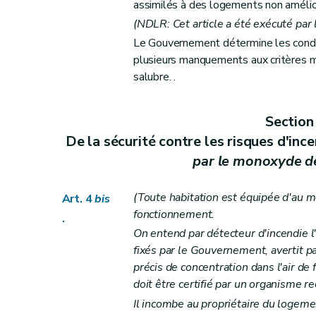
assimilés à des logements non amélio
Art. 42
(NDLR: Cet article a été exécuté par l
Art. 43
Le Gouvernement détermine les condit
Section 2
Des aides à l'équipement d'en
plusieurs manquements aux critères mi
salubre. .
Sous-section première
Des aides à l'
Art. 44
Art. 45
Section
Art. 46
De la sécurité contre les risques d'inc
Sous-section 2
Des conditions d'octroi 
par le monoxyde de
Art. 47
Art. 48
(Toute habitation est équipée d'au mo
Art. 4
bis
fonctionnement.
Art. 49
.
On entend par détecteur d'incendie l'a
Art. 50
fixés par le Gouvernement, avertit pa
Sous-section 3
De la procédure
précis de concentration dans l'air d
Art. 51
doit être certifié par un organisme 
Art. 52
Il incombe au propriétaire du logemen
Art. 53