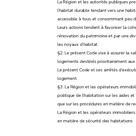
La Région et les autorités publiques p
Art.
13
bis
l’habitat durable tendant vers une habit
Art.
13
ter
accessible à tous et consommant peu d
er
Chapitre
1
bis
Des critères de l'habitat d
Leurs actions tendent à favoriser la cohé
Art.
13
quater
rénovation du patrimoine et par une dive
Chapitre II
Des aides aux personnes physiqu
les noyaux d’habitat.
Section première
§2. Le présent Code vise à assurer la sal
Art. 14
logements destinés prioritairement au
Art. 15
Le présent Code et ses arrêtés d’exécuti
Art. 16
logement.
Art. 17
§3. La Région et les opérateurs immobili
Art. 18
politique de l’habitation sur les aides et
Art. 19
que sur les procédures en matière de re
Art. 20
La Région et les opérateurs immobilier
Art. 21
en matière de sécurité des habitations
Art. 22
Art.
22
bis