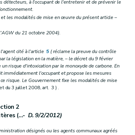
 détecteurs, à l'occupant de l'entretenir et de prévenir le
ice public" (rétabli par le décret-programme du 17/07/2018, art. 379)
sfonctionnement.
- décret du 15 juillet 2021, art. 20)
s
 et les modalités de mise en œuvre du présent article
–
s d’aides"
r l'AGW du 21 octobre 2004).
l'agent cité à l'article
5
(
réclame la preuve du contrôle
ar la législation en la matière,
– le décret du 9 février
e un risque d'intoxication par le monoxyde de carbone. En
rtit immédiatement l'occupant et propose les mesures
ce risque. Le Gouvernement fixe les modalités de mise
t du 3 juillet 2008, art. 3 ) .
i et du calcul des aides" (décret du 17/07/2018)
ction 2
tères (...-
D. 9/2/2012)
administration désignés ou les agents communaux agréés