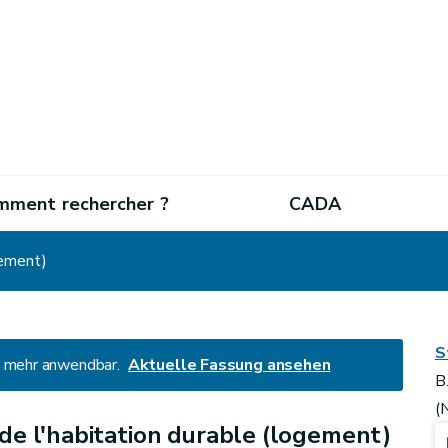
mment rechercher ?
CADA
gement)
S
ht mehr anwendbar.
Aktuelle Fassung ansehen
B
(
de l'habitation durable (logement)