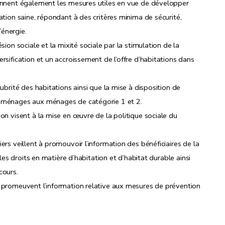
rennent également les mesures utiles en vue de développer
ation saine, répondant à des critères minima de sécurité,
’énergie.
urable
– Décret du 9 février 2012, art. 19)
sion sociale et la mixité sociale par la stimulation de la
rsification et un accroissement de l’offre d’habitations dans
es
ubrité des habitations ainsi que la mise à disposition de
x ménages aux ménages de catégorie 1 et 2.
on visent à la mise en œuvre de la politique sociale du
ers veillent à promouvoir l’information des bénéficiaires de la
 les droits en matière d’habitation et d’habitat durable ainsi
cours.
s promeuvent l’information relative aux mesures de prévention