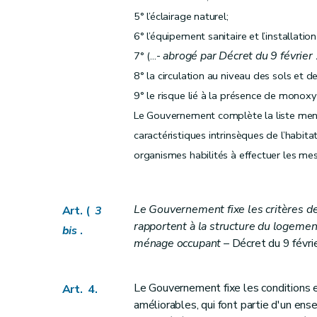
5° l’éclairage naturel;
Art. 30
6° l’équipement sanitaire et l’installatio
Art. 31
-
abrogé par Décret du 9 février
7° (...
Art. 32
8° la circulation au niveau des sols et de
Art. 33
9° le risque lié à la présence de monox
Art.
33
bis
Le Gouvernement complète la liste mentio
Art. 34
caractéristiques intrinsèques de l’habitat
Art.
34
bis
organismes habilités à effectuer les me
Sous-section 2
Des conditions d'octroi 
Art. 35
Art. 36
Le Gouvernement fixe les critères d
Art. (
3
Art. 37
rapportent à la structure du logemen
bis
.
Art. 38
ménage occupant
– Décret du 9 févrie
Art.
38
bis
Sous-section 3
De la procédure
Le Gouvernement fixe les conditions 
Art. 4.
Art. 39
améliorables, qui font partie d'un e
Art. 40 et 41