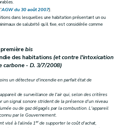
rables.
'
AGW du 30 août 2007
).
ions dans lesquelles une habitation présentant un ou
sembles de logements
nimaux de salubrité qu’il fixe, est considérée comme
équipement
 première
bis
endie des habitations
(et contre l'intoxication
et du calcul des aides
 carbone - D. 3/7/2008)
ins un détecteur d'incendie en parfait état de
ppareil de surveillance de l'air qui, selon des critères
r un signal sonore strident de la présence d'un niveau
e fumée ou de gaz dégagés par la combustion. L'appareil
reconnu par le Gouvernement.
er
t visé à l'alinéa 1
de supporter le coût d'achat,