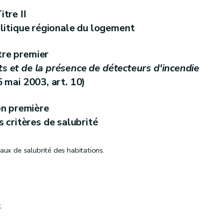
itre II
litique régionale du logement
t. 12)
tre premier
s et de la présence de détecteurs d'incendie
t. 13)
 mai 2003, art. 10)
on première
t. 14)
s critères de salubrité
aux de salubrité des habitations.
es
autres que les sociétés de logement de service public – Décret du 17 juillet 2018, art. 377)
 2017, art. 19)
er
u 1
juin 2017, art. 20)
;