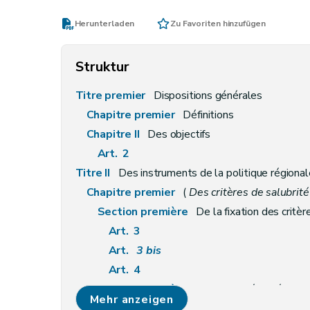
Herunterladen
Zu Favoriten hinzufügen
Struktur
Titre premier
Dispositions générales
Chapitre premier
Définitions
Chapitre II
Des objectifs
Art. 2
Titre II
Des instruments de la politique régiona
Chapitre premier
(
Des critères de salubrité 
Section première
De la fixation des critèr
Art. 3
Art.
3
bis
Art. 4
Section première
bis
De la sécurité contr
Mehr anzeigen
Art. 4
bis