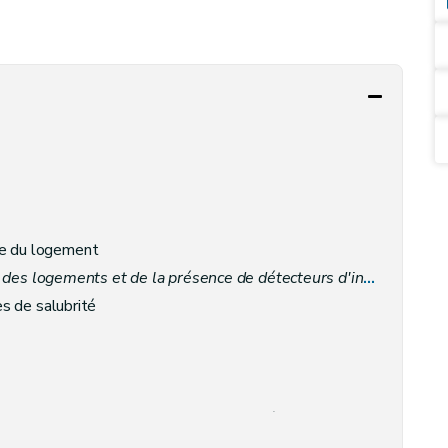
le du logement
des logements et de la présence de détecteurs d'incendie
– Déc
es de salubrité
e les risques d'incendie des habitations
(et contre l'intoxication par le monoxyde de carbone - D. 3/7/2008)