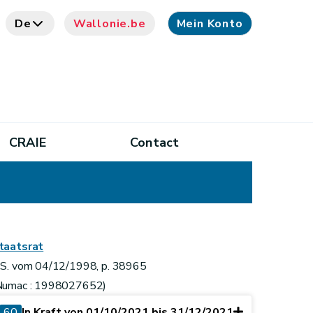
De
Wallonie.be
Mein Konto
CRAIE
Contact
taatsrat
.S. vom 04/12/1998, p. 38965
Numac : 1998027652)
60
In Kraft von 01/10/2021 bis 31/12/2021