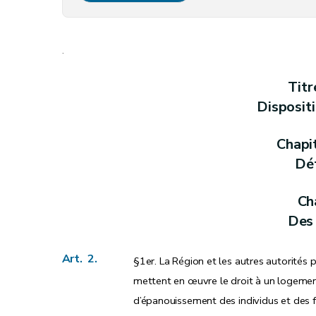
Art.
4ter
Section 2
Du respect des critères (...-
D. 9
.
Art. 5
Art. 6
Titr
Art. 7
Disposit
Art.
7
bis
Art.
7
ter
Chapi
Art. 8
Déf
Section 3
Des prescriptions particulières aux logements
Art. 9
Cha
Art. 10
Des 
Art. 10
bis
Art. 11
Art. 2.
§1er. La Région et les autres autorités
Art. 12
mettent en œuvre le droit à un logement
Art. 13
d’épanouissement des individus et des f
Section
4
Du Fonds régional pour le relo