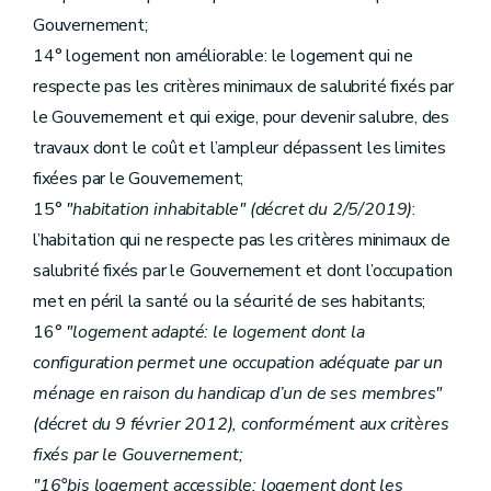
Chapitre VI
De la lutte contre l'inoccupation des logements
Gouvernement;
Section première
(
Du constat de l'inoccupation
– 
Art. 80
14° logement non améliorable: le logement qui ne
Section
1/1
De prise en gestion volontaire
– Décr
respecte pas les critères minimaux de salubrité fixés par
Art. 81
Art. 82
le Gouvernement et qui exige, pour devenir salubre, des
Section 2
(
De la prise en gestion unilatérale et judiciaire
travaux dont le coût et l’ampleur dépassent les limites
Art.
82/1
Sous-section
1
De la procédure de prise en gestion unilatérale
fixées par le Gouvernement;
Art.
82/2
15°
"habitation inhabitable" (décret du 2/5/2019)
:
Art.
82/3
Art.
82/4
l’habitation qui ne respecte pas les critères minimaux de
Sous-section
2
De procédure de prise en gestion judiciaire
salubrité fixés par le Gouvernement et dont l’occupation
Art. 83
Art. 84
met en péril la santé ou la sécurité de ses habitants;
Section
2/1
De l'information des communes
– Dé
16°
"logement adapté: le logement dont la
Art.
84/1
configuration permet une occupation adéquate par un
Section 3
(
Des conditions d'octroi des aides et de la mise en gestion
Art. 85
ménage en raison du handicap d’un de ses membres"
Art.
85
bis
(décret du 9 février 2012)
, conformément aux critères
Section
4
De l'infraction administrative de maintien d'un bien en état d'inoccupation
Art.
85
ter
fixés par le Gouvernement;
Art.
85
quater
"16°bis logement accessible: logement dont les
Section
5
Du rapport des autorités communales au Gouvernement