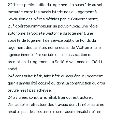
Art. 148
22°bis superficie utile du logement: la superficie au sol
Art. 148
bis
mesurée entre les parois intérieures du logement à
Art. 148
ter
Art. 148
quater
l’exclusion des pièces définies par le Gouvernement;
Art. 148
quinquies
23° opérateur immobilier: un pouvoir local, une régie
Art. 149
Art. 150
autonome, la Société wallonne du logement, une
Art. 150
société de logement de service public, le Fonds du
Art. 151
Art. 152
logement des familles nombreuses de Wallonie , une
Art. 152
bis
agence immobilière sociale ou une association de
Art. 152
ter
Art. 152
quater
promotion du logement, la Société wallonne du Crédit
Art. 152
quinquies
social ;
Sous-section 5
Des comités consultatifs des locataires et des propriétaires
Art. 153
24° construire: bâtir, faire bâtir ou acquérir un logement
Art. 154
qui n’a jamais été occupé ou dont la construction du gros
Art. 155
Art. 156
œuvre n’est pas achevée;
Art.
157
24bis créer: construire, réhabiliter ou restructurer;
Sous-section 6
Du directeur-gérant
Art. 158
25° adapter: effectuer des travaux dont la nécessité ne
Art. 158
bis
résulte pas de l’existence d’une cause d’insalubrité, en