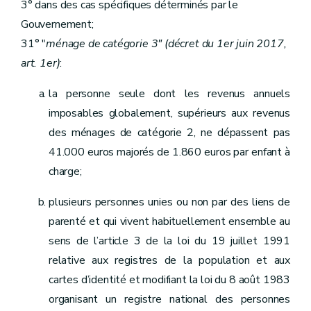
Section 2
Des dispositions spécifiques aux agences immobilières sociales
3° dans des cas spécifiques déterminés par le
Art. 193
Gouvernement;
Art. 194
Section 3
(
Des dispositions spécifiques aux régies des quartiers
31° "
ménage de catégorie 3"
(décret du 1er juin 2017,
Art. 195
art. 1er)
:
Art. 196
Art. 197
la personne seule dont les revenus annuels
Section 4
Des dispositions spécifiques aux associations de promotion du logement
Art. 198
imposables globalement, supérieurs aux revenus
Art. 199
des ménages de catégorie 2, ne dépassent pas
Chapitre VII
"Du pôle 'Logement"' (décret du 16 février 2017)
Art. 200
41.000 euros majorés de 1.860 euros par enfant à
Titre III
bis
"De l'audit des acteurs locaux de la politique du logement" (décret du 9 février 2012)
charge;
Art. 200/1
Titre IV
Dispositions administratives et pénales
Art. 200
bis
plusieurs personnes unies ou non par des liens de
Art. 200ter
parenté et qui vivent habituellement ensemble au
Art. 201
Art. 202
sens de l’article 3 de la loi du 19 juillet 1991
Art. 202
bis
relative aux registres de la population et aux
Titre V
Dispositions finales
Art. 203
cartes d’identité et modifiant la loi du 8 août 1983
Art. 204
organisant un registre national des personnes
Art. 205