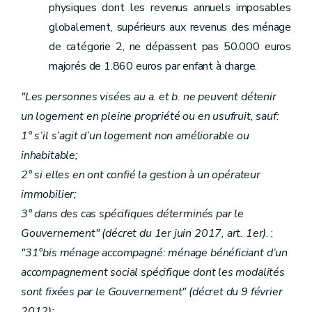
Art. 205bis
physiques dont les revenus annuels imposables
Art. 206
globalement, supérieurs aux revenus des ménage
Art. 207
de catégorie 2, ne dépassent pas 50.000 euros
Titre VI
(Dispositions diverses - décret du 28 septembre 2023, art.38)
Art. 208
majorés de 1.860 euros par enfant à charge.
Art. 208bis
Titre
VII
Mise en œuvre des dispositions de la Directive 2006/123/CE du Parlement européen et du Conseil du 12 décembre 2006 relative aux services dans le marché intérieur
"Les personnes visées au a. et b. ne peuvent détenir
Art. 209
un logement en pleine propriété ou en usufruit, sauf:
1° s’il s’agit d’un logement non améliorable ou
inhabitable;
2° si elles en ont confié la gestion à un opérateur
immobilier;
3° dans des cas spécifiques déterminés par le
Gouvernement" (décret du 1er juin 2017, art. 1er)
. ;
"31°bis ménage accompagné: ménage bénéficiant d’un
accompagnement social spécifique dont les modalités
sont fixées par le Gouvernement"
(décret du 9 février
2012)
;