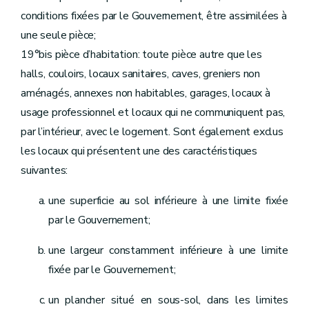
Art. 107.3
conditions fixées par le Gouvernement, être assimilées à
Section 7
Du contrat de gestion
une seule pièce;
Art. 108
Art. 109
19°bis pièce d’habitation: toute pièce autre que les
Art. 110
halls, couloirs, locaux sanitaires, caves, greniers non
Art. 111
Section 8
Du Comité de gestion financière et des contrôles
aménagés, annexes non habitables, garages, locaux à
Sous-section première
"Du comité d’audit interne"
usage professionnel et locaux qui ne communiquent pas,
Art. 112
Art. 113
par l’intérieur, avec le logement. Sont également exclus
Art. 114
les locaux qui présentent une des caractéristiques
Sous-section 2
(
Des commissaires du Gouvernement
Art. 115
suivantes:
Sous-section 3
Du contrôle révisoral
Art. 116
une superficie au sol inférieure à une limite fixée
Section 9
Du budget, de la comptabilité, des programmes d'investissements
Art. 117 à 126
par le Gouvernement;
Section 10
Du personnel
Art. 127
une largeur constamment inférieure à une limite
Art. 128
fixée par le Gouvernement;
Art. 129
Chapitre II
Des sociétés de logement de service public
Section première
Des missions et moyens d'action
un plancher situé en sous-sol, dans les limites