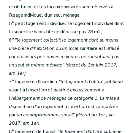
Art.
34
bis
Sous-section 2
Des conditions d'octroi et du calcul des aides
d’habitation et les locaux sanitaires sont réservés à
Art. 35
l’usage individuel d’un seul ménage;
Art. 36
5° petit logement individuel: le logement individuel dont
Art. 37
Art. 38
la superficie habitable ne dépasse pas 28 m2;
Art.
38
bis
6°
"le logement collectif: le logement dont au moins
Sous-section 3
De la procédure
Art. 39
une pièce d’habitation ou un local sanitaire est utilisé
Art. 40 et 41
par plusieurs personnes majeures ne constituant pas
Art. 42
Art. 43
un seul et même ménage" (décret du 1er juin 2017,
Section 2
Des aides à l'équipement d'ensembles de logements
art. 1er)
;
Sous-section première
Des aides à l'équipement
Art. 44
7° logement d’insertion: "
le logement d’utilité publique
Art. 45
visant à l’insertion et destiné exclusivement à
Art. 46
Sous-section 2
Des conditions d'octroi et du calcul des aides
l’hébergement de ménages de catégorie 1. La mise à
Art. 47
disposition d’un logement d’insertion est complétée
Art. 48
Art. 49
par un accompagnement social" (décret du 1er juin
Art. 50
2017, art. 1er)
;
Sous-section 3
De la procédure
Art. 51
8° logement de transit: "
le logement d’utilité publique