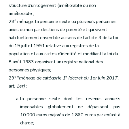
Sous-section 3
Du plan de gestion
structure d’un logement (améliorable ou non
Art. 170
Art. 171
améliorable ;
Section 3
bis
De la chambre de recours
28° ménage: la personne seule ou plusieurs personnes
Art. 171
bis
Section 4
Du Fonds régional de solidarité
unies ou non par des liens de parenté et qui vivent
Art. 172
habituellement ensemble au sens de l’article 3 de la loi
Art. 173
du 19 juillet 1991 relative aux registres de la
Section 5
Des sanctions
Art. 174
population et aux cartes d’identité et modifiant la loi du
Section 6
Du comite d'accompagnement et de suivi des commissaires spéciaux
8 août 1983 organisant un registre national des
Art. 174
bis
Chapitre III
(
De la Société wallonne du crédit social et des Guichets du crédit social
personnes physiques;
Section première
De la Société wallonne du crédit social
29° "
ménage de catégorie 1
"
(décret du 1er juin 2017,
Sous-section première
Généralités
Art. 175.1
art. 1er)
:
Sous-section 2
Des missions de service public, des tâches de service public et des moyens d'actions de la Société
Art. 175.2
la personne seule dont les revenus annuels
Sous-section 3
Des ressources
Art. 175.3
imposables globalement ne dépassent pas
Sous-section 4
Des organes de la Société
10.000 euros majorés de 1.860 euros par enfant à
Section
A. De l'assemblée générale
Art. 175.4
charge;
Section
B. Du conseil d'administration