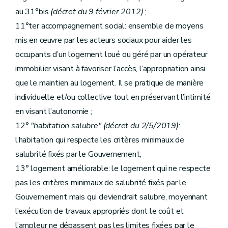
Art. 66 ...
Art. 67
au 31°bis
(décret du 9 février 2012)
;
Art. 68
11°ter accompagnement social: ensemble de moyens
Section première bis
(Aides aux projets de mixité sociale
Art. 68bis
mis en œuvre par les acteurs sociaux pour aider les
Section 2
"Des aides à l'équipement" (décret du 17/07/2018)
occupants d’un logement loué ou géré par un opérateur
Sous-section première
"Des aides à l'équipement"
Art. 69
immobilier visant à favoriser l’accès, l’appropriation ainsi
Art. 70
que le maintien au logement. Il se pratique de manière
Art. 71
Sous-section 2
"Des conditions d'octroi et du calcul des aides"
individuelle et/ou collective tout en préservant l’intimité
Art. 72
en visant l’autonomie ;
Art. 73
12°
"habitation salubre" (décret du 2/5/2019)
:
Art. 74
Art. 75
l’habitation qui respecte les critères minimaux de
Sous-section 3
(...)
salubrité fixés par le Gouvernement;
Art. 76
Art. 77 ...
13° logement améliorable: le logement qui ne respecte
Art. 78
pas les critères minimaux de salubrité fixés par le
Chapitre IV
bis
Des aides au partenariat
Art.
78
bis
Gouvernement mais qui deviendrait salubre, moyennant
Art. 78ter
l’exécution de travaux appropriés dont le coût et
Chapitre V
Dispositions particulières relatives aux noyaux d’habitat et à certaines zones spécifiques
Art. 79
l’ampleur ne dépassent pas les limites fixées par le