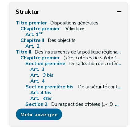
Struktur
Titre premier
Dispositions générales
Chapitre premier
Définitions
er
Art. 1
Chapitre II
Des objectifs
Art. 2
Titre II
Des instruments de la politique régionale du logement
Chapitre premier
(
Des critères de salubrité des logements et de la présence de détecteurs d'incendie
Section première
De la fixation des critères de salubrité
Art. 3
Art.
3
bis
Art. 4
Section première
bis
De la sécurité contre les risques d'incendie des habitations
Art. 4
bis
Art.
4ter
Section 2
Du respect des critères (...-
D. 9/2/2012)
Art. 5
Mehr anzeigen
Art. 6
Art. 7
Art.
7
bis
Art.
7
ter