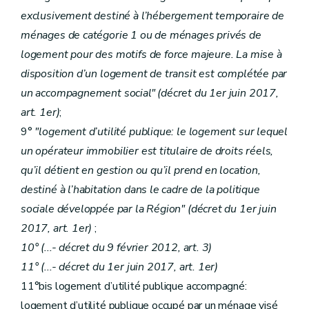
Art. 52
exclusivement destiné à l’hébergement temporaire de
Art. 53
Chapitre IV
"Des aides aux sociétés de logement de service public" (rétabli par le décret-programme du 17/07/2018, art. 379)
ménages de catégorie 1 ou de ménages privés de
Section première
(
-
décret
Des aides aux habitations
logement pour des motifs de force majeure. La mise à
Sous-section première
"Des catégories d’aides"
Art. 54
disposition d’un logement de transit est complétée par
Art. 55
un accompagnement social" (décret du 1er juin 2017,
Art. 56
art. 1er)
;
Art. 57
Art. 58 ...
9°
"logement d’utilité publique: le logement sur lequel
Art. 59
un opérateur immobilier est titulaire de droits réels,
Art. 59bis
Art. 59ter
qu’il détient en gestion ou qu’il prend en location,
Sous-section 2
"Des conditions d'octroi et du calcul des aides" (décret du 17/07/2018)
destiné à l’habitation dans le cadre de la politique
Art. 60
Art. 61
sociale développée par la Région" (décret du 1er juin
Art. 61bis
2017, art. 1er)
;
Art. 62
Art. 63
10° (...- décret du 9 février 2012, art. 3)
Art. 63bis
11° (...- décret du 1er juin 2017, art. 1er)
Sous-section 3
"De la procédure" (décret du 17/07/2018)
Art. 64
11°bis logement d’utilité publique accompagné:
Art. 65
logement d’utilité publique occupé par un ménage visé