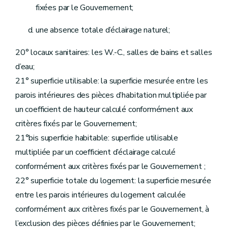
Art. 130
fixées par le Gouvernement;
Art. 131
Art.
131
bis
une absence totale d’éclairage naturel;
Art. 132
Art. 133
Art. 134
20° locaux sanitaires: les W.-C., salles de bains et salles
Art. 135
d’eau;
Art. 136
Art. 137
21° superficie utilisable: la superficie mesurée entre les
Section 2
De la structure des sociétés de logement de service public
parois intérieures des pièces d’habitation multipliée par
Sous-section première
Du capital
Art. 138
un coefficient de hauteur calculé conformément aux
Sous-section 2
Du champ d'activités territorial, des fusions et des restructurations
critères fixés par le Gouvernement;
Art. 139
Art. 140
21°bis superficie habitable: superficie utilisable
Art. 141
multipliée par un coefficient d’éclairage calculé
Art. 142
Art. 143
conformément aux critères fixés par le Gouvernement ;
Art. 144
22° superficie totale du logement: la superficie mesurée
Art. 145
Sous-section 3
De l'assemblée générale
entre les parois intérieures du logement calculée
Art. 146
conformément aux critères fixés par le Gouvernement, à
Art. 147
l’exclusion des pièces définies par le Gouvernement;
Sous-section 4
(Du conseil d'administration et des autres organes de gestion – Décret du 30 mars 2006, art. 8