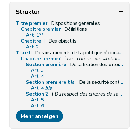
Struktur
Titre premier
Dispositions générales
Chapitre premier
Définitions
er
Art. 1
Chapitre II
Des objectifs
Art. 2
Titre II
Des instruments de la politique régionale du logement
Chapitre premier
(
Des critères de salubrité des logements et de la présence de détecteurs d'incendie
Section première
De la fixation des critères de salubrité
Art. 3
Art. 4
Section première
bis
De la sécurité contre les risques d'incendie des logements par la présence de détecteurs d'incendie
Art. 4
bis
Section 2
(
Du respect des critères de salubrité et de la présence de détecteurs d'incendie
Art. 5
Art. 6
Art. 7
Mehr anzeigen
Art. 7
bis
Art. 8
Section 3
Des prescriptions particulières aux logements collectifs et aux petits logements individuels, loués ou mis en location (
Art. 9