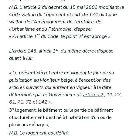
Art. 28
N.B. L'article 2 du décret du 15 mai 2003 modifiant le
Chapitre III
Des aides aux personnes morales autres que les sociétés de logement de service public
Code wallon du Logement et l'article 174 du Code
Section première
Des aides au logement
wallon de l'Aménagement du Territoire, de
Sous-section première
Des catégories d'aide
Art. 29
l'Urbanisme et du Patrimoine, dispose:
Art. 30
er
« A l'article 1
du Code, le point 2° est abrogé ».
Art. 31
Art. 32
er
Art. 33
L'article 143, alinéa 1
, du même décret dispose
Art. 34
quant à lui:
Art. 34
bis
Sous-section 2
Des conditions d'octroi et du calcul des aides
« Le présent décret entre en vigueur le jour de sa
Art. 35
Art. 36
publication au Moniteur belge, à l'exception des
Art. 37
articles suivants qui entrent en vigueur à la date
Art. 38
déterminée par le Gouvernement:
articles 2
, 11, 23,
Sous-section 3
De la procédure
61, 71, 72 et 142 ».
Art. 39
Art. 40 et 41
3° logement: le bâtiment ou la partie de bâtiment
Art. 42
structurellement destiné à l'habitation d'un ou de
Art. 43
plusieurs ménages;
Section 2
Des aides à l'équipement d'ensembles de logements
Sous-section première
Des aides à l'équipement
N.B. Le logement est défini: