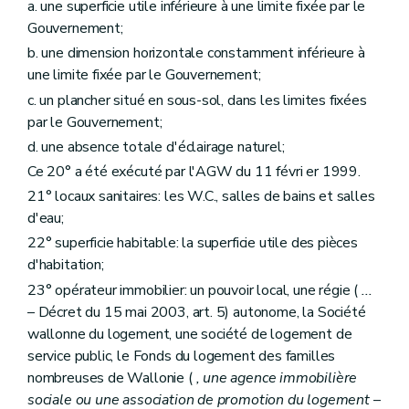
a. une superficie utile inférieure à une limite fixée par le
Art. 148
Gouvernement;
Art. 149
Art. 150
b. une dimension horizontale constamment inférieure à
Art. 151
une limite fixée par le Gouvernement;
Art. 152
Sous-section 5
Des comités consultatifs des locataires et des propriétaires
c. un plancher situé en sous-sol, dans les limites fixées
Art. 153
par le Gouvernement;
Art. 154
d. une absence totale d'éclairage naturel;
Art. 155
Art. 156
Ce 20° a été exécuté par l'AGW du 11 févri er 1999.
Art. 157
21° locaux sanitaires: les W.C., salles de bains et salles
Sous-section 6
Du directeur-gérant
d'eau;
Art. 158
Sous-section 7
Du personnel
22° superficie habitable: la superficie utile des pièces
Art. 159
d'habitation;
Sous-section 8
Du contrôle des recettes et des dépenses
23° opérateur immobilier: un pouvoir local, une régie (
...
Art. 160
Art. 161
– Décret du 15 mai 2003, art. 5) autonome, la Société
Art. 162
wallonne du logement, une société de logement de
Section 3
De la tutelle administrative
service public, le Fonds du logement des familles
Sous-section première
De la tutelle
Art. 163
nombreuses de Wallonie (
, une agence immobilière
Art. 164
sociale ou une association de promotion du logement
–