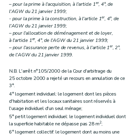
Art. 44
er
– pour la prime à l'acquisition, à l'article 1
, 4°, de
Art. 45
l'AGW du 21 janvier 1999;
Art. 46
er
Sous-section 2
Des conditions d'octroi et du calcul des aides
- pour la prime à la construction, à l'article 1
, 4°, de
Art. 47
l'AGW du 21 janvier 1999;
Art. 48
– pour l'allocation de déménagement et de loyer,
Art. 49
er
à l'article 1
, 4°, de l'AGW du 21 janvier 1999;
Art. 50
er
Sous-section 3
De la procédure
– pour l'assurance perte de revenus, à l'article 1
, 2°,
Art. 51
de l'AGW du 21 janvier 1999.
Art. 52
Art. 53
Chapitre IV
Des aides aux sociétés de logement de service public
N.B. L'arrêt n°105/2000 de la Cour d'arbitrage du
Section première
Des aides au logement
25 octobre 2000 a rejeté un recours en annulation de ce
Sous-section première
Des catégories d'aide
3°.
Art. 54
Art. 55
4° logement individuel: le logement dont les pièces
Art. 56
d'habitation et les locaux sanitaires sont réservés à
Art. 57
l'usage individuel d'un seul ménage;
Art. 58
Art. 59
5° petit logement individuel: le logement individuel dont
Art. 59
bis
2
la superficie habitable ne dépasse pas 28 m
;
Sous-section 2
Des conditions d'octroi et du calcul des aides
6° logement collectif: le logement dont au moins une
Art. 60