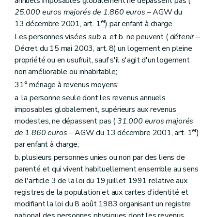
annuels imposables globalement ne dépassent pas (
Art. 196
25.000 euros majorés de 1.860 euros
– AGW du
Art. 197
er
13 décembre 2001, art. 1
) par enfant à charge.
Section 4
Des dispositions spécifiques aux associations de promotion du logement
Art. 198
Les personnes visées
sub
a. et b. ne peuvent (
détenir
–
Art. 199
Décret du 15 mai 2003, art. 8) un logement en pleine
Chapitre VII
(
Du Conseil supérieur du logement
– Dé
propriété ou en usufruit, sauf s'il s'agit d'un logement
Art. 200
non améliorable ou inhabitable;
Titre III
bis
"De l'audit des acteurs locaux de la politique du logement" (décret du 9 février 2012)
Art. 200/1
31° ménage à revenus moyens:
Titre IV
Dispositions administratives et pénales
a. la personne seule dont les revenus annuels
Art. 200
bis
Art. 200ter
imposables globalement, supérieurs aux revenus
Art. 201
modestes, ne dépassent pas (
31.000 euros majorés
Art. 202
er
de 1.860 euros
– AGW du 13 décembre 2001, art. 1
)
Art. 202
bis
par enfant à charge;
Titre V
Dispositions finales
Art. 203
b. plusieurs personnes unies ou non par des liens de
Art. 204
parenté et qui vivent habituellement ensemble au sens
Art. 205
de l'article 3 de la loi du 19 juillet 1991 relative aux
Art. 205bis
Art. 206
registres de la population et aux cartes d'identité et
Art. 207
modifiant la loi du 8 août 1983 organisant un registre
Titre VI
"Disposition interprétative" (décret du 30 avril 2009)
national des personnes physiques dont les revenus