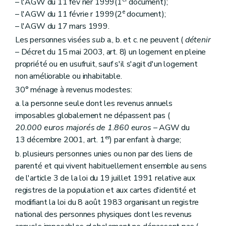
– l'AGW du 11 fév rier 1999(1
document);
Art. 182
e
Section 3
Du financement
– l'AGW du 11 févrie r 1999(2
document);
Art. 183
– l'AGW du 17 mars 1999.
Section 4
De l'administration et du contrôle
Les personnes visées
sub
a., b. et c. ne peuvent (
détenir
Art. 184
– Décret du 15 mai 2003, art. 8) un logement en pleine
Art. 184
bis
Art. 185
propriété ou en usufruit, sauf s'il s'agit d'un logement
Art. 185
bis
non améliorable ou inhabitable.
Section 5
Du comité d'orientation du Fonds
30° ménage à revenus modestes:
Art. 186
Chapitre V
Des pouvoirs locaux
a. la personne seule dont les revenus annuels
Art. 187
imposables globalement ne dépassent pas (
Art. 188
20.000 euros majorés de 1.860 euros
– AGW du
Art. 189
Art. 190
er
13 décembre 2001, art. 1
) par enfant à charge;
Chapitre VI
Des organismes à finalité sociale
b. plusieurs personnes unies ou non par des liens de
Section première
Dispositions communes
parenté et qui vivent habituellement ensemble au sens
Art. 191
Art. 192
de l'article 3 de la loi du 19 juillet 1991 relative aux
Section 2
Des dispositions spécifiques aux agences immobilières sociales
registres de la population et aux cartes d'identité et
Art. 193
modifiant la loi du 8 août 1983 organisant un registre
Art. 194
national des personnes physiques dont les revenus
Section 3
(
Des dispositions spécifiques aux régies des quartiers
Art. 195