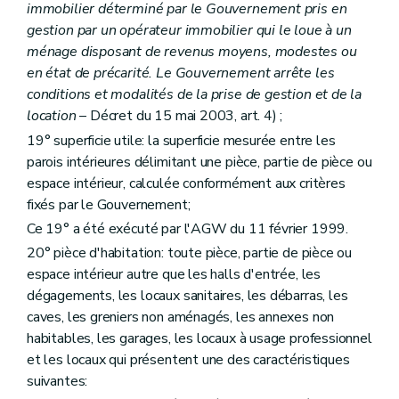
Section première
Des missions et moyens d'action
immobilier déterminé par le Gouvernement pris en
Art. 130
gestion par un opérateur immobilier qui le loue à un
Art. 131
ménage disposant de revenus moyens, modestes ou
Art. 132
Art. 133
en état de précarité. Le Gouvernement arrête les
Art. 134
conditions et modalités de la prise de gestion et de la
Art. 135
location
– Décret du 15 mai 2003, art. 4) ;
Art. 136
19° superficie utile: la superficie mesurée entre les
Art. 137
Section 2
De la structure des sociétés de logement de service public
parois intérieures délimitant une pièce, partie de pièce ou
Sous-section première
Du capital
espace intérieur, calculée conformément aux critères
Art. 138
fixés par le Gouvernement;
Sous-section 2
Du champ d'activités territorial, des fusions et des restructurations
Art. 139
Ce 19° a été exécuté par l'AGW du 11 février 1999.
Art. 140
20° pièce d'habitation: toute pièce, partie de pièce ou
Art. 141
espace intérieur autre que les halls d'entrée, les
Art. 142
Art. 143
dégagements, les locaux sanitaires, les débarras, les
Art. 144
caves, les greniers non aménagés, les annexes non
Art. 145
habitables, les garages, les locaux à usage professionnel
Sous-section 3
De l'assemblée générale
et les locaux qui présentent une des caractéristiques
Art. 146
Art. 147
suivantes:
Sous-section 4
Du conseil d'administration