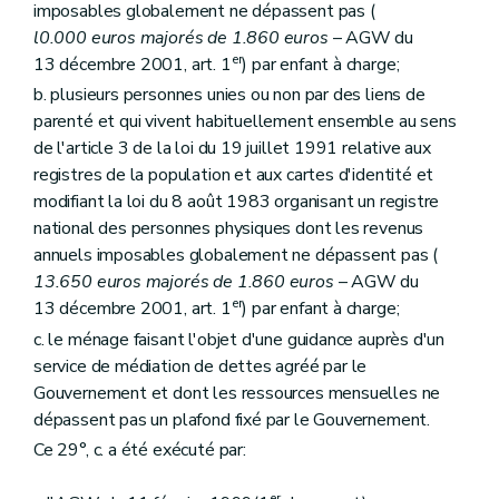
Section
A. Définition et contenu
imposables globalement ne dépassent pas (
Art. 17517
l0.000 euros majorés de 1.860 euros
– AGW du
Section
B. Conclusion, approbation, entrée en vigueur, durée et absence d'un contrat de gestion
er
Art. 17518
13 décembre 2001, art. 1
) par enfant à charge;
Section
C. Evaluation du contrat de gestion
b. plusieurs personnes unies ou non par des liens de
Art. 17519
parenté et qui vivent habituellement ensemble au sens
Section 2
Des Guichets du crédit social
Sous-section première
Généralités
de l'article 3 de la loi du 19 juillet 1991 relative aux
Art. 1761
registres de la population et aux cartes d'identité et
Art. 1762
modifiant la loi du 8 août 1983 organisant un registre
Art. 1763
national des personnes physiques dont les revenus
Sous-section 2
Du contrôle des Guichets
Art. 1771
annuels imposables globalement ne dépassent pas (
Art. 1772
13.650 euros majorés de 1.860 euros
– AGW du
Sous-section 3
Des sanctions
er
13 décembre 2001, art. 1
) par enfant à charge;
Art. 1781
Sous-section 4
De la perte de l'agrément
c. le ménage faisant l'objet d'une guidance auprès d'un
Art. 1782
service de médiation de dettes agréé par le
Chapitre IV
Du Fonds du logement des familles nombreuses de Wallonie
Gouvernement et dont les ressources mensuelles ne
Section première
Généralités
dépassent pas un plafond fixé par le Gouvernement.
Art. 179
Section 2
Du contrat de gestion
Ce 29°, c. a été exécuté par:
Art. 180
Art. 181
er