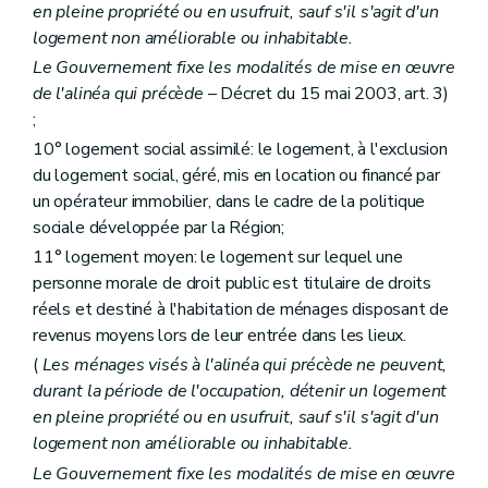
Chapitre IV
bis
Des aides au partenariat
en pleine propriété ou en usufruit, sauf s'il s'agit d'un
Art. 78
bis
logement non améliorable ou inhabitable.
Chapitre V
Dispositions spécifiques relatives aux zones d'initiative privilégiée
Art. 79
Le Gouvernement fixe les modalités de mise en œuvre
Chapitre VI
De la lutte contre l'inoccupation des logements
de l'alinéa qui précède
– Décret du 15 mai 2003, art. 3)
Section première
De la phase amiable
;
Art. 80
Art. 81
10° logement social assimilé: le logement, à l'exclusion
Art. 82
du logement social, géré, mis en location ou financé par
Section 2
De la procédure judiciaire
un opérateur immobilier, dans le cadre de la politique
Art. 83
sociale développée par la Région;
Art. 84
Art. 85
11° logement moyen: le logement sur lequel une
Art. 85
bis
personne morale de droit public est titulaire de droits
Section
réels et destiné à l'habitation de ménages disposant de
Titre III
Des acteurs de la politique régionale du logement
Chapitre premier
De la Société wallonne du logement
revenus moyens lors de leur entrée dans les lieux.
Section première
Généralités
(
Les ménages visés à l'alinéa qui précède ne peuvent,
Art. 86
durant la période de l'occupation, détenir un logement
Section 2
Des missions
Art. 87
en pleine propriété ou en usufruit, sauf s'il s'agit d'un
Art. 88
logement non améliorable ou inhabitable.
Section 3
Des moyens d'action
Le Gouvernement fixe les modalités de mise en œuvre
Art. 89