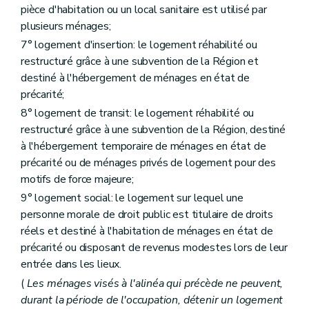
Art. 61
pièce d'habitation ou un local sanitaire est utilisé par
Art. 62
plusieurs ménages;
Art. 63
7° logement d'insertion: le logement réhabilité ou
Sous-section 3
De la procédure
Art. 64
restructuré grâce à une subvention de la Région et
Art. 65
destiné à l'hébergement de ménages en état de
Art. 66
précarité;
Art. 67
Art. 68
8° logement de transit: le logement réhabilité ou
Section 2
Des aides à l'équipement
restructuré grâce à une subvention de la Région, destiné
Sous-section première
Des aides à l'équipement
à l'hébergement temporaire de ménages en état de
Art. 69
précarité ou de ménages privés de logement pour des
Art. 70
Art. 71
motifs de force majeure;
Sous-section 2
Des conditions d'octroi et du calcul des aides
9° logement social: le logement sur lequel une
Art. 72
personne morale de droit public est titulaire de droits
Art. 73
Art. 74
réels et destiné à l'habitation de ménages en état de
Art. 75
précarité ou disposant de revenus modestes lors de leur
Sous-section 3
De la procédure
entrée dans les lieux.
Art. 76
(
Les ménages visés à l'alinéa qui précède ne peuvent,
Art. 77
Art. 78
durant la période de l'occupation, détenir un logement