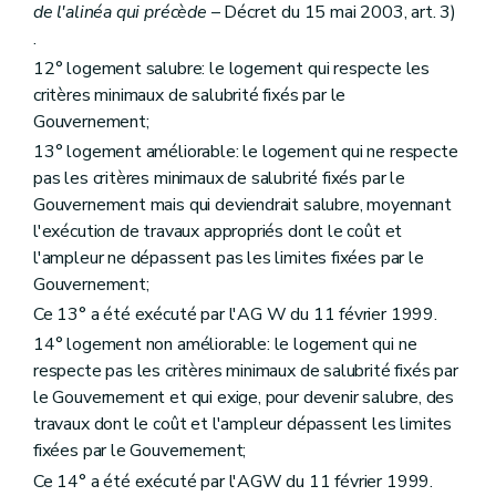
Art. 90
de l'alinéa qui précède
– Décret du 15 mai 2003, art. 3)
Art. 91
.
Art. 92
12° logement salubre: le logement qui respecte les
Art. 93
Section 4
De l'accès au logement
critères minimaux de salubrité fixés par le
Art. 94
Gouvernement;
Section 5
Des ressources
13° logement améliorable: le logement qui ne respecte
Art. 95
pas les critères minimaux de salubrité fixés par le
Art. 96
Section 6
De la structure et du fonctionnement
Gouvernement mais qui deviendrait salubre, moyennant
Sous-section première
De l'assemblée générale
l'exécution de travaux appropriés dont le coût et
Art. 97
l'ampleur ne dépassent pas les limites fixées par le
Sous-section 2
Du conseil d'administration
Art. 98
Gouvernement;
Art. 99
Ce 13° a été exécuté par l'AG W du 11 février 1999.
Art. 100
14° logement non améliorable: le logement qui ne
Art. 101
Art. 102
respecte pas les critères minimaux de salubrité fixés par
Art. 103
le Gouvernement et qui exige, pour devenir salubre, des
Art. 104
travaux dont le coût et l'ampleur dépassent les limites
Sous-section 3
De la direction
fixées par le Gouvernement;
Art. 105
Art. 106
Ce 14° a été exécuté par l'AGW du 11 février 1999.
Art. 107