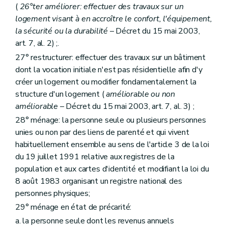
Art. 1754
(
26°ter améliorer: effectuer des travaux sur un
Section
B. Du conseil d'administration
logement visant à en accroître le confort, l'équipement,
Art. 1755
la sécurité ou la durabilité
– Décret du 15 mai 2003,
Art. 1756
art. 7, al. 2) ;.
Art. 1757
Art. 1758
27° restructurer: effectuer des travaux sur un bâtiment
Section
C. De la direction
dont la vocation initiale n'est pas résidentielle afin d'y
Art. 1759
créer un logement ou modifier fondamentalement la
Section
D. Du comité d'orientation
Art. 17510
structure d'un logement (
améliorable ou non
Section
E. Du comité de crédits
améliorable
– Décret du 15 mai 2003, art. 7, al. 3) ;
Art. 17511
28° ménage: la personne seule ou plusieurs personnes
Section
F. Du comité de gestion financière
Art. 17512
unies ou non par des liens de parenté et qui vivent
Sous-section 5
Du personnel de la Société
habituellement ensemble au sens de l'article 3 de la loi
Art. 17513
du 19 juillet 1991 relative aux registres de la
Art. 17514
population et aux cartes d'identité et modifiant la loi du
Sous-section 6
Du contrôle de la Société
Section
A. Du contrôle révisoral
8 août 1983 organisant un registre national des
Art. 17515
personnes physiques;
Section
B. Du contrôle du Gouvernement
29° ménage en état de précarité:
Art. 17516
Sous-section 7
Du contrat de gestion
a. la personne seule dont les revenus annuels