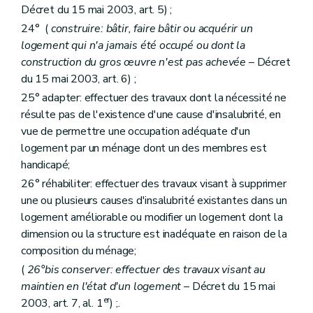
Art. 165
Décret du 15 mai 2003, art. 5) ;
Sous-section 2
Du commissaire
24° (
construire: bâtir, faire bâtir ou acquérir un
Art. 166
Art. 167
logement qui n'a jamais été occupé ou dont la
Art. 168
construction du gros œuvre n'est pas achevée
– Décret
Art. 169
du 15 mai 2003, art. 6) ;
Sous-section 3
Du plan de gestion
Art. 170
25° adapter: effectuer des travaux dont la nécessité ne
Art. 171
résulte pas de l'existence d'une cause d'insalubrité, en
Section 4
Du Fonds régional de solidarité
vue de permettre une occupation adéquate d'un
Art. 172
logement par un ménage dont un des membres est
Art. 173
Section 5
Des sanctions
handicapé;
Art. 174
26° réhabiliter: effectuer des travaux visant à supprimer
Chapitre III
(
De la Société wallonne du crédit social et des Guichets du crédit social
une ou plusieurs causes d'insalubrité existantes dans un
Section première
De la Société wallonne du crédit social
Sous-section première
Généralités
logement améliorable ou modifier un logement dont la
Art. 1751
dimension ou la structure est inadéquate en raison de la
Sous-section 2
Des missions de service public, des tâches de service public et des moyens d'actions de la Société
composition du ménage;
Art. 1752
Sous-section 3
Des ressources
(
26°bis conserver: effectuer des travaux visant au
Art. 1753
maintien en l'état d'un logement
– Décret du 15 mai
Sous-section 4
Des organes de la Société
er
2003, art. 7, al. 1
) ;.
Section
A. De l'assemblée générale