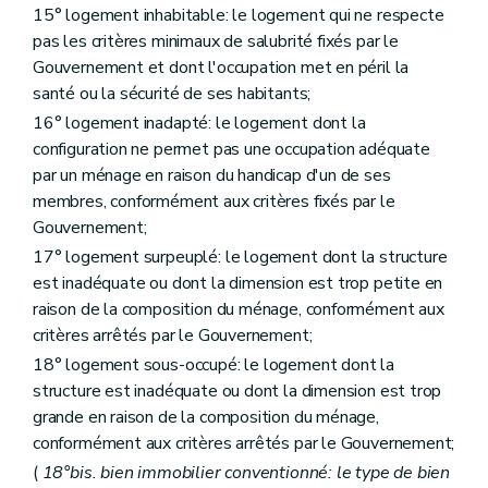
15° logement inhabitable: le logement qui ne respecte
Sous-section 4
Du comité d'orientation de la Société
Art. 1072
pas les critères minimaux de salubrité fixés par le
Section 7
Du contrat de gestion
Gouvernement et dont l'occupation met en péril la
Art. 108
santé ou la sécurité de ses habitants;
Art. 109
Art. 110
16° logement inadapté: le logement dont la
Art. 111
configuration ne permet pas une occupation adéquate
Section 8
Du Comité de gestion financière et des contrôles
par un ménage en raison du handicap d'un de ses
Sous-section première
Du comité de gestion financière
membres, conformément aux critères fixés par le
Art. 112
Art. 113
Gouvernement;
Art. 114
17° logement surpeuplé: le logement dont la structure
Sous-section 2
(
Des commissaires du Gouvernement
est inadéquate ou dont la dimension est trop petite en
Art. 115
Sous-section 3
Du contrôle révisoral
raison de la composition du ménage, conformément aux
Art. 116
critères arrêtés par le Gouvernement;
Section 9
Du budget, de la comptabilité, des programmes d'investissements
18° logement sous-occupé: le logement dont la
Art. 117 à 126
Section 10
Du personnel
structure est inadéquate ou dont la dimension est trop
Art. 127
grande en raison de la composition du ménage,
Art. 128
conformément aux critères arrêtés par le Gouvernement;
Art. 129
(
18°bis. bien immobilier conventionné: le type de bien
Chapitre II
Des sociétés de logement de service public