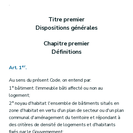
Art. 10
.
Art. 11
Art. 12
Titre premier
Art. 13
Art. 13
bis
Dispositions générales
Chapitre II
Des aides aux personnes physiques
Section première
Des opérations subsidiables
Art. 14
Chapitre premier
Art. 15
Définitions
Art. 16
Art. 17
Art. 18
er
Art. 1
.
Art. 19
Art. 20
Au sens du présent Code, on entend par:
Art. 21
Art. 22
1° bâtiment: l'immeuble bâti affecté ou non au
Section 2
Des formes d'aides
logement;
Art. 23
2° noyau d'habitat: l'ensemble de bâtiments situés en
Section 3
Des conditions d'octroi et de calcul des aides
Art. 24
zone d'habitat en vertu d'un plan de secteur ou d'un plan
Art. 25
communal d'aménagement du territoire et répondant à
Section 4
De la procédure
des critères de densité de logements et d'habitants
Art. 26
Art. 27
fixés par le Gouvernement;