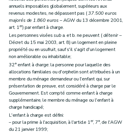
Art. 208
annuels imposables globalement, supérieurs aux
Titre IV
Dispositions pénales
Art. 201
revenus modestes, ne dépassent pas (
37.500 euros
Art. 202
majorés de 1.860 euros
– AGW du 13 décembre 2001,
Titre V
Dispositions finales
er
art. 1
) par enfant à charge.
Art. 203
Art. 204
Les personnes visées
sub
a. et b. ne peuvent (
détenir
–
Art. 205
Décret du 15 mai 2003, art. 8) un logement en pleine
Art. 206
propriété ou en usufruit, sauf s'il s'agit d'un logement
Art. 207
non améliorable ou inhabitable;
32° enfant à charge: la personne pour laquelle des
allocations familiales ou d'orphelin sont attribuées à un
membre du ménage demandeur ou l'enfant qui, sur
présentation de preuve, est considéré à charge par le
Gouvernement. Est compté comme enfant à charge
supplémentaire, le membre du ménage ou l'enfant à
charge handicapé;
L'enfant à charge est défini:
er
– pour la prime à l'acquisition, à l'article 1
, 7°, de l'AGW
du 21 janvier 1999;