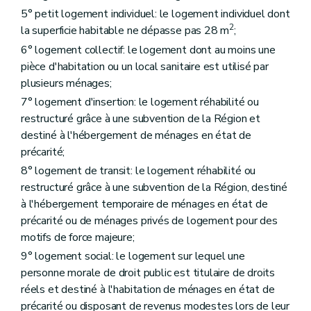
Art. 44
5° petit logement individuel: le logement individuel dont
Art. 45
Art. 46
2
la superficie habitable ne dépasse pas 28 m
;
Sous-section 2
Des conditions d'octroi et du calcul des aides
6° logement collectif: le logement dont au moins une
Art. 47
pièce d'habitation ou un local sanitaire est utilisé par
Art. 48
Art. 49
plusieurs ménages;
Art. 50
7° logement d'insertion: le logement réhabilité ou
Sous-section 3
De la procédure
restructuré grâce à une subvention de la Région et
Art. 51
Art. 52
destiné à l'hébergement de ménages en état de
Art. 53
précarité;
Chapitre IV
Des aides aux sociétés de logement de service public
8° logement de transit: le logement réhabilité ou
Section première
Des aides au logement
restructuré grâce à une subvention de la Région, destiné
Sous-section première
Des catégories d'aide
Art. 54
à l'hébergement temporaire de ménages en état de
Art. 55
précarité ou de ménages privés de logement pour des
Art. 56
motifs de force majeure;
Art. 57
Art. 58
9° logement social: le logement sur lequel une
Art. 59
personne morale de droit public est titulaire de droits
Art. 59
bis
réels et destiné à l'habitation de ménages en état de
Sous-section 2
Des conditions d'octroi et du calcul des aides
Art. 60
précarité ou disposant de revenus modestes lors de leur