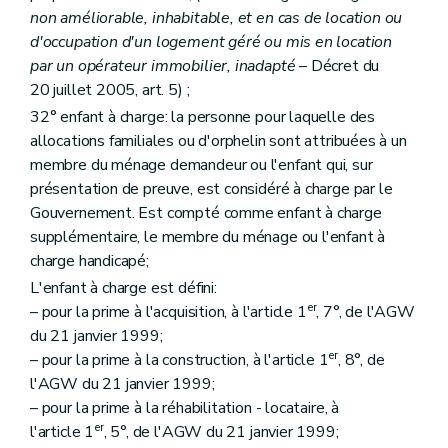
Section 5
Du comité d'orientation du Fonds
non améliorable, inhabitable, et en cas de location ou
Art. 186
d'occupation d'un logement géré ou mis en location
Chapitre V
Des pouvoirs locaux
Art. 187
par un opérateur immobilier, inadapté
– Décret du
Art. 188
20 juillet 2005, art. 5) ;
Art. 189
32° enfant à charge: la personne pour laquelle des
Art. 190
Chapitre VI
Des organismes à finalité sociale
allocations familiales ou d'orphelin sont attribuées à un
Section première
Dispositions communes
membre du ménage demandeur ou l'enfant qui, sur
Art. 191
présentation de preuve, est considéré à charge par le
Art. 192
Gouvernement. Est compté comme enfant à charge
Section 2
Des dispositions spécifiques aux agences immobilières sociales
Art. 193
supplémentaire, le membre du ménage ou l'enfant à
Art. 194
charge handicapé;
Section 3
(
Des dispositions spécifiques aux régies des quartiers
L'enfant à charge est défini:
Art. 195
Art. 196
er
– pour la prime à l'acquisition, à l'article 1
, 7°, de l'AGW
Art. 197
du 21 janvier 1999;
Section 4
Des dispositions spécifiques aux associations de promotion du logement
er
– pour la prime à la construction, à l'article 1
, 8°, de
Art. 198
l'AGW du 21 janvier 1999;
Art. 199
Chapitre VII
(
Du Conseil supérieur du logement
– Dé
– pour la prime à la réhabilitation - locataire, à
Art. 200
er
l'article 1
, 5°, de l'AGW du 21 janvier 1999;
Titre IV
(
Dispositions administratives et pénales
– Décr