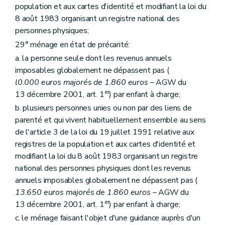
Art. 161
population et aux cartes d'identité et modifiant la loi du
Section 2
bis
Des contrats d'objectifs
– Décret du 20 juillet 2005, art. 29, §1
8 août 1983 organisant un registre national des
Art. 162
personnes physiques;
Section 3
De la tutelle administrative
Sous-section première
De la tutelle
29° ménage en état de précarité:
Art. 163
a. la personne seule dont les revenus annuels
Art. 164
imposables globalement ne dépassent pas (
Art. 165
Sous-section première
bis
De la réalisation d'audits
l0.000 euros majorés de 1.860 euros
– AGW du
Art. 165
bis
er
13 décembre 2001, art. 1
) par enfant à charge;
Sous-section 2
Du commissaire
b. plusieurs personnes unies ou non par des liens de
Art. 166
parenté et qui vivent habituellement ensemble au sens
Art. 167
Art. 168
de l'article 3 de la loi du 19 juillet 1991 relative aux
Art. 169
registres de la population et aux cartes d'identité et
Art. 169
bis
modifiant la loi du 8 août 1983 organisant un registre
Sous-section 3
Du plan de gestion
Art. 170
national des personnes physiques dont les revenus
Art. 171
annuels imposables globalement ne dépassent pas (
Section 3
bis
De la chambre de recours
13.650 euros majorés de 1.860 euros
– AGW du
Art. 171
bis
er
13 décembre 2001, art. 1
) par enfant à charge;
Section 4
Du Fonds régional de solidarité
Art. 172
c. le ménage faisant l'objet d'une guidance auprès d'un