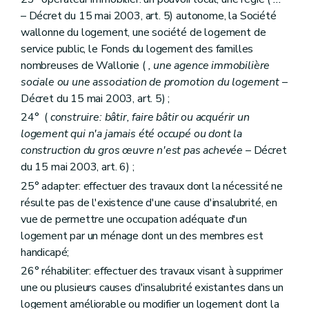
Art. 134
– Décret du 15 mai 2003, art. 5) autonome, la Société
Art. 135
wallonne du logement, une société de logement de
Art. 136
Art. 137
service public, le Fonds du logement des familles
Section 2
De la structure des sociétés de logement de service public
nombreuses de Wallonie (
, une agence immobilière
Sous-section première
Du capital
sociale ou une association de promotion du logement
–
Art. 138
Décret du 15 mai 2003, art. 5) ;
Sous-section 2
Du champ d'activités territorial, des fusions et des restructurations
Art. 139
24° (
construire: bâtir, faire bâtir ou acquérir un
Art. 140
logement qui n'a jamais été occupé ou dont la
Art. 141
construction du gros œuvre n'est pas achevée
– Décret
Art. 142
Art. 143
du 15 mai 2003, art. 6) ;
Art. 144
25° adapter: effectuer des travaux dont la nécessité ne
Art. 145
résulte pas de l'existence d'une cause d'insalubrité, en
Sous-section 3
De l'assemblée générale
vue de permettre une occupation adéquate d'un
Art. 146
Art. 147
logement par un ménage dont un des membres est
Sous-section 4
(Du conseil d'administration et des autres organes de gestion – Décret du 30 mars 2006, art. 8
handicapé;
Art. 148
26° réhabiliter: effectuer des travaux visant à supprimer
Art. 148
bis
Art. 148
ter
une ou plusieurs causes d'insalubrité existantes dans un
Art. 148
quater
logement améliorable ou modifier un logement dont la