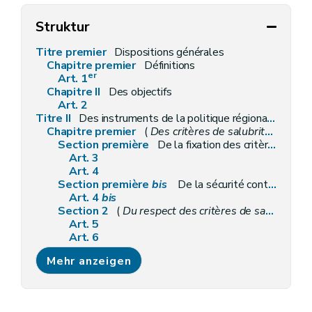
Struktur
Titre premier
Dispositions générales
Chapitre premier
Définitions
er
Art. 1
Chapitre II
Des objectifs
Art. 2
Titre II
Des instruments de la politique régionale du logement
Chapitre premier
(
Des critères de salubrité des logements et de la présence de détecteurs d'incendie
Section première
De la fixation des critères de salubrité
Art. 3
Art. 4
Section première
bis
De la sécurité contre les risques d'incendie des logements par la présence de détecteurs d'incendie
Art. 4
bis
Section 2
(
Du respect des critères de salubrité et de la présence de détecteurs d'incendie
Art. 5
Art. 6
Art. 7
Mehr anzeigen
Art. 7
bis
Art. 8
Section 3
Des prescriptions particulières aux logements collectifs et aux petits logements individuels, loués ou mis en location (
Art. 9