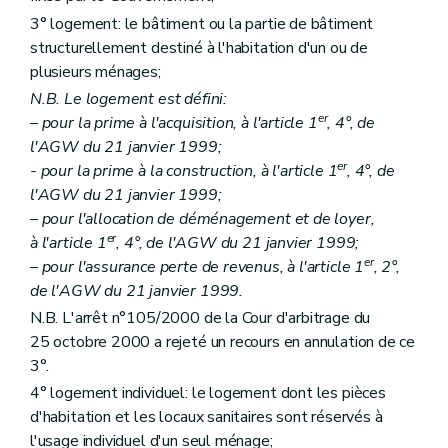
Art. 28
3° logement: le bâtiment ou la partie de bâtiment
Chapitre III
Des aides aux personnes morales autres que les sociétés de logement de service public
structurellement destiné à l'habitation d'un ou de
Section première
Des aides au logement
plusieurs ménages;
Sous-section première
Des catégories d'aide
Art. 29
N.B. Le logement est défini:
Art. 30
er
– pour la prime à l'acquisition, à l'article 1
, 4°, de
Art. 31
l'AGW du 21 janvier 1999;
Art. 32
Art. 33
er
- pour la prime à la construction, à l'article 1
, 4°, de
Art. 34
l'AGW du 21 janvier 1999;
Art. 34
bis
– pour l'allocation de déménagement et de loyer,
Sous-section 2
Des conditions d'octroi et du calcul des aides
er
à l'article 1
, 4°, de l'AGW du 21 janvier 1999;
Art. 35
Art. 36
er
– pour l'assurance perte de revenus, à l'article 1
, 2°,
Art. 37
de l'AGW du 21 janvier 1999.
Art. 38
N.B. L'arrêt n°105/2000 de la Cour d'arbitrage du
Sous-section 3
De la procédure
Art. 39
25 octobre 2000 a rejeté un recours en annulation de ce
Art. 40 et 41
3°.
Art. 42
4° logement individuel: le logement dont les pièces
Art. 43
Section 2
Des aides à l'équipement d'ensembles de logements
d'habitation et les locaux sanitaires sont réservés à
Sous-section première
Des aides à l'équipement
l'usage individuel d'un seul ménage;