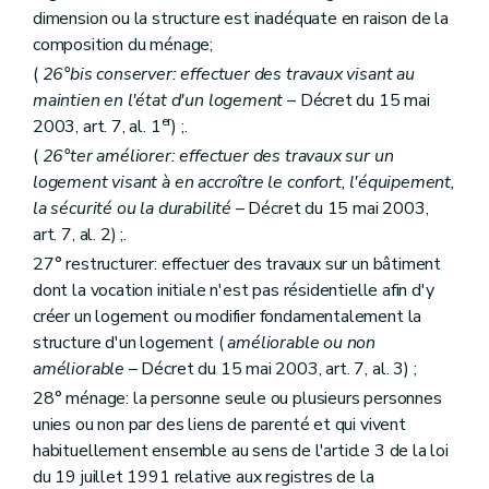
Art. 148
quinquies
dimension ou la structure est inadéquate en raison de la
Art. 149
composition du ménage;
Art. 150
Art. 151
(
26°bis conserver: effectuer des travaux visant au
Art. 152
maintien en l'état d'un logement
– Décret du 15 mai
Art. 152
bis
er
2003, art. 7, al. 1
) ;.
Art. 152
ter
Art. 152
quater
(
26°ter améliorer: effectuer des travaux sur un
Art. 152
quinquies
logement visant à en accroître le confort, l'équipement,
Sous-section 5
Des comités consultatifs des locataires et des propriétaires
la sécurité ou la durabilité
– Décret du 15 mai 2003,
Art. 153
Art. 154
art. 7, al. 2) ;.
Art. 155
27° restructurer: effectuer des travaux sur un bâtiment
Art. 156
dont la vocation initiale n'est pas résidentielle afin d'y
Art. 157
Sous-section 6
Du directeur-gérant
créer un logement ou modifier fondamentalement la
Art. 158
structure d'un logement (
améliorable ou non
Art. 158
bis
améliorable
– Décret du 15 mai 2003, art. 7, al. 3) ;
Art. 158
ter
Sous-section 7
Du personnel
28° ménage: la personne seule ou plusieurs personnes
Art. 159
unies ou non par des liens de parenté et qui vivent
Sous-section 8
Du contrôle des recettes et des dépenses
habituellement ensemble au sens de l'article 3 de la loi
Art. 159
bis
du 19 juillet 1991 relative aux registres de la
Art. 160