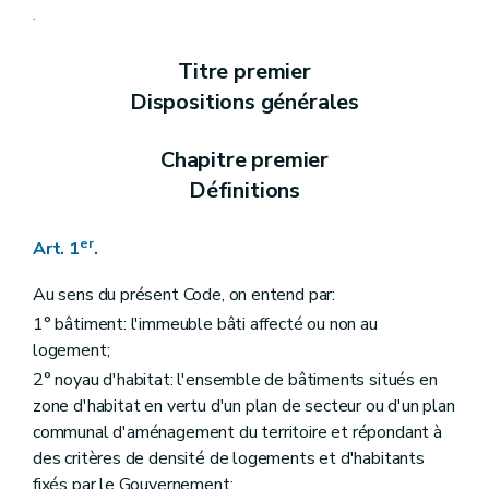
Art. 10
.
Art. 11
Art. 12
Titre premier
Art. 13
Art. 13
bis
Dispositions générales
Chapitre II
Des aides aux personnes physiques
Section première
Des opérations subsidiables
Art. 14
Chapitre premier
Art. 15
Définitions
Art. 16
Art. 17
Art. 18
er
Art. 1
.
Art. 19
Art. 20
Au sens du présent Code, on entend par:
Art. 21
Art. 22
1° bâtiment: l'immeuble bâti affecté ou non au
Section 2
Des formes d'aides
logement;
Art. 23
2° noyau d'habitat: l'ensemble de bâtiments situés en
Section 3
Des conditions d'octroi et de calcul des aides
Art. 24
zone d'habitat en vertu d'un plan de secteur ou d'un plan
Art. 25
communal d'aménagement du territoire et répondant à
Section 4
De la procédure
des critères de densité de logements et d'habitants
Art. 26
Art. 27
fixés par le Gouvernement;