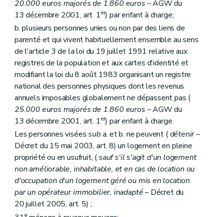
20.000 euros majorés de 1.860 euros
– AGW du
Art. 17510
Section
E. Du comité de crédits
er
13 décembre 2001, art. 1
) par enfant à charge;
Art. 17511
b. plusieurs personnes unies ou non par des liens de
Section
F. Du comité de gestion financière
parenté et qui vivent habituellement ensemble au sens
Art. 17512
Sous-section 5
Du personnel de la Société
de l'article 3 de la loi du 19 juillet 1991 relative aux
Art. 17513
registres de la population et aux cartes d'identité et
Art. 17514
modifiant la loi du 8 août 1983 organisant un registre
Sous-section 6
Du contrôle de la Société
national des personnes physiques dont les revenus
Section
A. Du contrôle révisoral
Art. 17515
annuels imposables globalement ne dépassent pas (
Section
B. Du contrôle du Gouvernement
25.000 euros majorés de 1.860 euros
– AGW du
Art. 17516
er
13 décembre 2001, art. 1
) par enfant à charge.
Sous-section 7
Du contrat de gestion
Section
A. Définition et contenu
Les personnes visées
sub
a. et b. ne peuvent (
détenir
–
Art. 17517
Décret du 15 mai 2003, art. 8) un logement en pleine
Section
B. Conclusion, approbation, entrée en vigueur, durée et absence d'un contrat de gestion
propriété ou en usufruit, (
sauf s'il s'agit d'un logement
Art. 17518
non améliorable, inhabitable, et en cas de location ou
Section
C. Evaluation du contrat de gestion
Art. 17519
d'occupation d'un logement géré ou mis en location
Section 2
Des Guichets du crédit social
par un opérateur immobilier, inadapté
– Décret du
Sous-section première
Généralités
20 juillet 2005, art. 5) ;
Art. 1761
Art. 1762