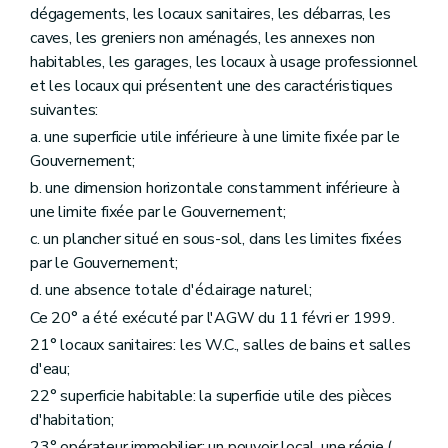
Art. 109
dégagements, les locaux sanitaires, les débarras, les
Art. 110
caves, les greniers non aménagés, les annexes non
Art. 111
habitables, les garages, les locaux à usage professionnel
Section 8
Du Comité de gestion financière et des contrôles
Sous-section première
Du comité de gestion financière
et les locaux qui présentent une des caractéristiques
Art. 112
suivantes:
Art. 113
a. une superficie utile inférieure à une limite fixée par le
Art. 114
Sous-section 2
(
Des commissaires du Gouvernement
Gouvernement;
Art. 115
b. une dimension horizontale constamment inférieure à
Sous-section 3
Du contrôle révisoral
une limite fixée par le Gouvernement;
Art. 116
Section 9
Du budget, de la comptabilité, des programmes d'investissements
c. un plancher situé en sous-sol, dans les limites fixées
Art. 117 à 126
par le Gouvernement;
Section 10
Du personnel
d. une absence totale d'éclairage naturel;
Art. 127
Art. 128
Ce 20° a été exécuté par l'AGW du 11 févri er 1999.
Art. 129
21° locaux sanitaires: les W.C., salles de bains et salles
Chapitre II
Des sociétés de logement de service public
Section première
Des missions et moyens d'action
d'eau;
Art. 130
22° superficie habitable: la superficie utile des pièces
Art. 131
d'habitation;
Art. 132
Art. 133
23° opérateur immobilier: un pouvoir local, une régie (
...