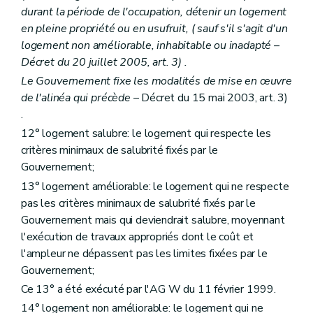
Chapitre IV
bis
Des aides au partenariat
durant la période de l'occupation, détenir un logement
Art. 78
bis
Chapitre V
Dispositions spécifiques relatives aux zones d'initiative privilégiée
en pleine propriété ou en usufruit, (
sauf s'il s'agit d'un
Art. 79
logement non améliorable, inhabitable ou inadapté
–
Chapitre VI
De la lutte contre l'inoccupation des logements
Décret du 20 juillet 2005, art. 3) .
Section première
De la phase amiable
Art. 80
Le Gouvernement fixe les modalités de mise en œuvre
Art. 81
de l'alinéa qui précède
– Décret du 15 mai 2003, art. 3)
Art. 82
.
Section 2
De la procédure judiciaire
Art. 83
12° logement salubre: le logement qui respecte les
Art. 84
critères minimaux de salubrité fixés par le
Section 3
Des conditions d'octroi des aides et de la mise en gestion
Gouvernement;
Art. 85
13° logement améliorable: le logement qui ne respecte
Art. 85
bis
Section
pas les critères minimaux de salubrité fixés par le
Titre III
bis
"De l'audit des acteurs locaux de la politique du logement" (décret du 9 février 2012)
Gouvernement mais qui deviendrait salubre, moyennant
Art. 200/1
l'exécution de travaux appropriés dont le coût et
Titre IV
Dispositions administratives et pénales
Art. 200
bis
l'ampleur ne dépassent pas les limites fixées par le
Art. 200ter
Gouvernement;
Art. 201
Ce 13° a été exécuté par l'AG W du 11 février 1999.
Art. 202
Art. 202
bis
14° logement non améliorable: le logement qui ne