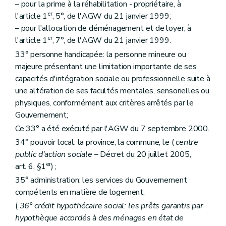
– pour la prime à la réhabilitation - propriétaire, à
Art. 200
bis
er
Art. 200
ter
l'article 1
, 5°, de l'AGW du 21 janvier 1999;
Art. 201
– pour l'allocation de déménagement et de loyer, à
Art. 202
er
l'article 1
, 7°, de l'AGW du 21 janvier 1999.
Art. 202
bis
33° personne handicapée: la personne mineure ou
Titre V
Dispositions finales
Art. 203
majeure présentant une limitation importante de ses
Art. 204
capacités d'intégration sociale ou professionnelle suite à
Art. 205
une altération de ses facultés mentales, sensorielles ou
Art. 206
Art. 207
physiques, conformément aux critères arrêtés par le
Gouvernement;
Ce 33° a été exécuté par l'AGW du 7 septembre 2000.
34° pouvoir local: la province, la commune, le (
centre
public d'action sociale
– Décret du 20 juillet 2005,
er
art. 6, §1
) ;
35° administration: les services du Gouvernement
compétents en matière de logement;
(
36° crédit hypothécaire social: les prêts garantis par
hypothèque accordés à des ménages en état de