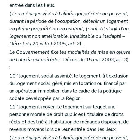
Art. 61
entrée dans les lieux.
Art. 62
(
Les ménages visés à l'alinéa qui précède ne peuvent,
Art. 63
durant la période de l'occupation, détenir un logement
Sous-section 3
De la procédure
Art. 64
en pleine propriété ou en usufruit, (
sauf s'il s'agit d'un
Art. 65
logement non améliorable, inhabitable ou inadapté
–
Art. 66
Décret du 20 juillet 2005, art. 2) .
Art. 67
Art. 68
Le Gouvernement fixe les modalités de mise en œuvre
Section 2
Des aides à l'équipement
de l'alinéa qui précède
– Décret du 15 mai 2003, art. 3)
Sous-section première
Des aides à l'équipement
;
Art. 69
Art. 70
10° logement social assimilé: le logement, à l'exclusion
Art. 71
du logement social, géré, mis en location ou financé par
Sous-section 2
Des conditions d'octroi et du calcul des aides
un opérateur immobilier, dans le cadre de la politique
Art. 72
sociale développée par la Région;
Art. 73
Art. 74
11° logement moyen: le logement sur lequel une
Art. 75
personne morale de droit public est titulaire de droits
Sous-section 3
De la procédure
réels et destiné à l'habitation de ménages disposant de
Art. 76
Art. 77
revenus moyens lors de leur entrée dans les lieux.
Art. 78
(
Les ménages visés à l'alinéa qui précède ne peuvent,