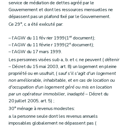
Art. 173
service de médiation de dettes agréé par le
Section 5
Des sanctions
Gouvernement et dont les ressources mensuelles ne
Art. 174
Section 6
Du comite d'accompagnement et de suivi des commissaires spéciaux
dépassent pas un plafond fixé par le Gouvernement.
Art. 174
bis
Ce 29°, c. a été exécuté par:
Chapitre III
(
De la Société wallonne du crédit social et des Guichets du crédit social
Section première
De la Société wallonne du crédit social
er
Sous-section première
Généralités
– l'AGW du 11 fév rier 1999(1
document);
Art. 1751
e
– l'AGW du 11 févrie r 1999(2
document);
Sous-section 2
Des missions de service public, des tâches de service public et des moyens d'actions de la Société
– l'AGW du 17 mars 1999.
Art. 1752
Les personnes visées
sub
a., b. et c. ne peuvent (
détenir
Sous-section 3
Des ressources
Art. 1753
– Décret du 15 mai 2003, art. 8) un logement en pleine
Sous-section 4
Des organes de la Société
propriété ou en usufruit, (
sauf s'il s'agit d'un logement
Section
A. De l'assemblée générale
non améliorable, inhabitable, et en cas de location ou
Art. 1754
Section
B. Du conseil d'administration
d'occupation d'un logement géré ou mis en location
Art. 1755
par un opérateur immobilier, inadapté
– Décret du
Art. 1756
20 juillet 2005, art. 5) ;
Art. 1757
30° ménage à revenus modestes:
Art. 1758
Section
C. De la direction
a. la personne seule dont les revenus annuels
Art. 1759
imposables globalement ne dépassent pas (
Section
D. Du comité d'orientation