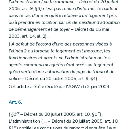
l'administration (
ou la commune
– Décret du 20 juillet
2005, art. 9, §3) n'est pas tenue d'informer le bailleur
dans le cas d'une enquête relative à un logement pris
ou à prendre en location par un demandeur d'allocation
de déménagement et de loyer
– Décret du 15 mai
2003, art. 14, al. 2) .
(
A défaut de l'accord d'une des personnes visées à
l'alinéa 2 ou lorsque le logement est inoccupé, les
fonctionnaires et agents de l'administration ou les
agents communaux agréés n'ont accès au logement
qu'en vertu d'une autorisation du juge du tribunal de
police
– Décret du 20 juillet 2005, art. 9, §4) .
Cet article a été exécuté par l'AGW du 3 juin 2004.
Art. 6.
er
er
(
§1
– Décret du 20 juillet 2005, art. 10, §1
) .
L'administration (
...
– Décret du 20 juillet 2005, art. 10,
er
§1
) notifie les conclusions du rapport d'enquête (
aux