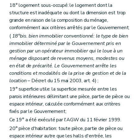
18° logement sous-occupé: le logement dont la
Section 5
Des ressources
Art. 95
structure est inadéquate ou dont la dimension est trop
Art. 96
grande en raison de la composition du ménage,
Section 6
De la structure et du fonctionnement
conformément aux critères arrêtés par le Gouvernement;
Sous-section première
De l'assemblée générale
Art. 97
(
18°bis. bien immobilier conventionné: le type de bien
Art. 97
bis
immobilier déterminé par le Gouvernement pris en
Sous-section 2
Du conseil d'administration
gestion par un opérateur immobilier qui le loue à un
Art. 98
Art. 99
ménage disposant de revenus moyens, modestes ou
Art. 100
en état de précarité. Le Gouvernement arrête les
Art. 101
conditions et modalités de la prise de gestion et de la
Art. 102
location
– Décret du 15 mai 2003, art. 4) ;
Art. 103
Art. 104
19° superficie utile: la superficie mesurée entre les
Sous-section 3
De la direction
parois intérieures délimitant une pièce, partie de pièce ou
Art. 105
espace intérieur, calculée conformément aux critères
Art. 106
Art. 107
fixés par le Gouvernement;
Sous-section 4
Du comité d'orientation de la Société
Ce 19° a été exécuté par l'AGW du 11 février 1999.
Art. 1072
20° pièce d'habitation: toute pièce, partie de pièce ou
Section 7
Du contrat de gestion
Art. 108
espace intérieur autre que les halls d'entrée, les