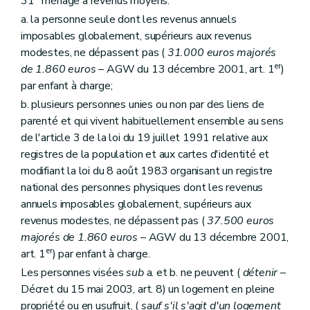
31° ménage à revenus moyens:
Art. 1763
a. la personne seule dont les revenus annuels
Sous-section 2
Du contrôle des Guichets
imposables globalement, supérieurs aux revenus
Art. 1771
Art. 1772
modestes, ne dépassent pas (
31.000 euros majorés
Art.
1773
er
de 1.860 euros
– AGW du 13 décembre 2001, art. 1
)
Sous-section 3
Des sanctions
par enfant à charge;
Art. 1781
Sous-section 4
De la perte de l'agrément
b. plusieurs personnes unies ou non par des liens de
Art. 1782
parenté et qui vivent habituellement ensemble au sens
Chapitre IV
Du Fonds du logement des familles nombreuses de Wallonie
de l'article 3 de la loi du 19 juillet 1991 relative aux
Section première
Généralités
registres de la population et aux cartes d'identité et
Art. 179
Section 2
Du contrat de gestion
modifiant la loi du 8 août 1983 organisant un registre
Art. 180
national des personnes physiques dont les revenus
Art. 181
annuels imposables globalement, supérieurs aux
Art. 182
revenus modestes, ne dépassent pas (
37.500 euros
Section 3
Du financement
Art. 183
majorés de 1.860 euros
– AGW du 13 décembre 2001,
Section 4
De l'administration et du contrôle
er
art. 1
) par enfant à charge.
Art. 184
Les personnes visées
sub
a. et b. ne peuvent (
détenir
–
Art. 184
bis
Art. 185
Décret du 15 mai 2003, art. 8) un logement en pleine
Art. 185
bis
propriété ou en usufruit, (
sauf s'il s'agit d'un logement