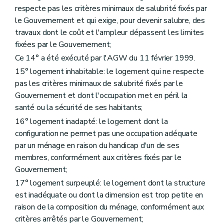
Titre V
Dispositions finales
respecte pas les critères minimaux de salubrité fixés par
Art. 203
le Gouvernement et qui exige, pour devenir salubre, des
Art. 204
travaux dont le coût et l'ampleur dépassent les limites
Art. 205
Art. 205bis
fixées par le Gouvernement;
Art. 206
Ce 14° a été exécuté par l'AGW du 11 février 1999.
Art. 207
Titre VI
"Disposition interprétative" (décret du 30 avril 2009)
15° logement inhabitable: le logement qui ne respecte
Art. 208
pas les critères minimaux de salubrité fixés par le
Titre III
Des acteurs de la politique régionale du logement
Gouvernement et dont l'occupation met en péril la
Chapitre premier
De la Société wallonne du logement
santé ou la sécurité de ses habitants;
Section première
Généralités
Art. 86
16° logement inadapté: le logement dont la
Section 2
Des missions
configuration ne permet pas une occupation adéquate
Art. 87
par un ménage en raison du handicap d'un de ses
Art. 88
Section 3
Des moyens d'action
membres, conformément aux critères fixés par le
Art. 89
Gouvernement;
Art. 90
17° logement surpeuplé: le logement dont la structure
Art. 91
Art. 92
est inadéquate ou dont la dimension est trop petite en
Art. 93
raison de la composition du ménage, conformément aux
Section 4
De l'accès au logement
critères arrêtés par le Gouvernement;
Art. 94