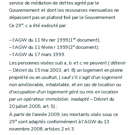
Section 5
Des sanctions
service de médiation de dettes agréé par le
Art. 174
Gouvernement et dont les ressources mensuelles ne
Section 6
Du comite d'accompagnement et de suivi des commissaires spéciaux
Art. 174
bis
dépassent pas un plafond fixé par le Gouvernement.
Chapitre III
(
De la Société wallonne du crédit social et des Guichets du crédit social
Ce 29°, c. a été exécuté par:
Section première
De la Société wallonne du crédit social
Sous-section première
Généralités
er
Art. 1751
– l'AGW du 11 fév rier 1999(1
document);
Sous-section 2
Des missions de service public, des tâches de service public et des moyens d'actions de la Société
e
– l'AGW du 11 févrie r 1999(2
document);
Art. 1752
– l'AGW du 17 mars 1999.
Sous-section 3
Des ressources
Les personnes visées
sub
a., b. et c. ne peuvent (
détenir
Art. 1753
Sous-section 4
Des organes de la Société
– Décret du 15 mai 2003, art. 8) un logement en pleine
Section
A. De l'assemblée générale
propriété ou en usufruit, (
sauf s'il s'agit d'un logement
Art. 1754
non améliorable, inhabitable, et en cas de location ou
Section
B. Du conseil d'administration
Art. 1755
d'occupation d'un logement géré ou mis en location
Art. 1756
par un opérateur immobilier, inadapté
– Décret du
Art. 1757
20 juillet 2005, art. 5) ;
Art. 1758
À partir de l'année 2009, les montants visés sous ce
Section
C. De la direction
Art. 1759
29° sont adaptés conformément à l'AGW du 13
Section
D. Du comité d'orientation
novembre 2008, articles 2 et 3.
Art. 17510