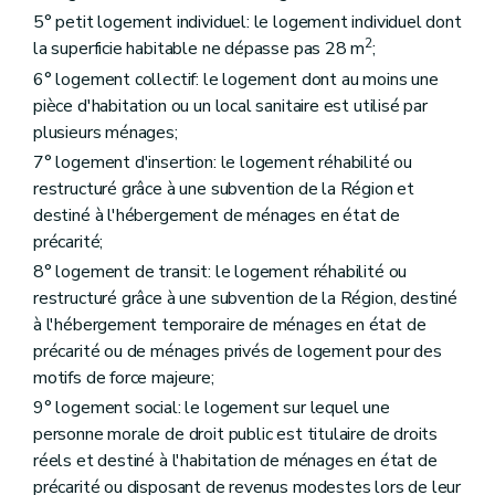
Sous-section première
Des aides à l'équipement
5° petit logement individuel: le logement individuel dont
Art. 44
Art. 45
2
la superficie habitable ne dépasse pas 28 m
;
Art. 46
6° logement collectif: le logement dont au moins une
Sous-section 2
Des conditions d'octroi et du calcul des aides
pièce d'habitation ou un local sanitaire est utilisé par
Art. 47
Art. 48
plusieurs ménages;
Art. 49
7° logement d'insertion: le logement réhabilité ou
Art. 50
restructuré grâce à une subvention de la Région et
Sous-section 3
De la procédure
Art. 51
destiné à l'hébergement de ménages en état de
Art. 52
précarité;
Art. 53
8° logement de transit: le logement réhabilité ou
Chapitre IV
Des aides aux sociétés de logement de service public
restructuré grâce à une subvention de la Région, destiné
Section première
Des aides au logement
Sous-section première
Des catégories d'aide
à l'hébergement temporaire de ménages en état de
Art. 54
précarité ou de ménages privés de logement pour des
Art. 55
motifs de force majeure;
Art. 56
Art. 57
9° logement social: le logement sur lequel une
Art. 58
personne morale de droit public est titulaire de droits
Art. 59
réels et destiné à l'habitation de ménages en état de
Art. 59
bis
Sous-section 2
Des conditions d'octroi et du calcul des aides
précarité ou disposant de revenus modestes lors de leur