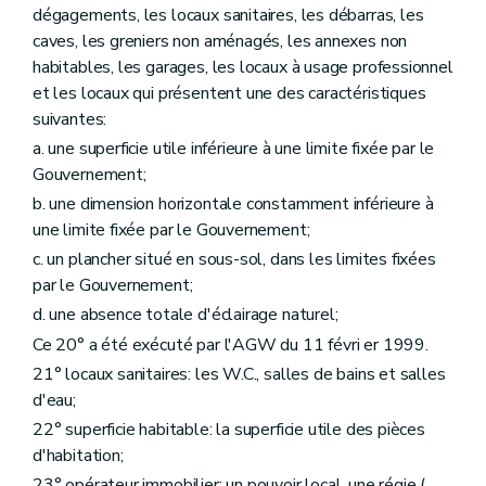
Art. 109
dégagements, les locaux sanitaires, les débarras, les
Art. 110
caves, les greniers non aménagés, les annexes non
Art. 111
habitables, les garages, les locaux à usage professionnel
Section 8
Du Comité de gestion financière et des contrôles
Sous-section première
Du comité de gestion financière
et les locaux qui présentent une des caractéristiques
Art. 112
suivantes:
Art. 113
a. une superficie utile inférieure à une limite fixée par le
Art. 114
Sous-section 2
(
Des commissaires du Gouvernement
Gouvernement;
Art. 115
b. une dimension horizontale constamment inférieure à
Sous-section 3
Du contrôle révisoral
une limite fixée par le Gouvernement;
Art. 116
Section 9
Du budget, de la comptabilité, des programmes d'investissements
c. un plancher situé en sous-sol, dans les limites fixées
Art. 117 à 126
par le Gouvernement;
Section 10
Du personnel
d. une absence totale d'éclairage naturel;
Art. 127
Art. 128
Ce 20° a été exécuté par l'AGW du 11 févri er 1999.
Art. 129
21° locaux sanitaires: les W.C., salles de bains et salles
Chapitre II
Des sociétés de logement de service public
Section première
Des missions et moyens d'action
d'eau;
Art. 130
22° superficie habitable: la superficie utile des pièces
Art. 131
d'habitation;
Art. 132
Art. 133
23° opérateur immobilier: un pouvoir local, une régie (
...