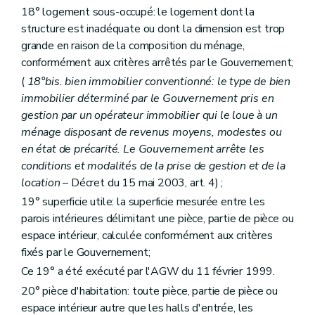
18° logement sous-occupé: le logement dont la
Section 5
Des ressources
Art. 95
structure est inadéquate ou dont la dimension est trop
Art. 96
grande en raison de la composition du ménage,
Section 6
De la structure et du fonctionnement
conformément aux critères arrêtés par le Gouvernement;
Sous-section première
De l'assemblée générale
Art. 97
(
18°bis. bien immobilier conventionné: le type de bien
Art. 97
bis
immobilier déterminé par le Gouvernement pris en
Sous-section 2
Du conseil d'administration
gestion par un opérateur immobilier qui le loue à un
Art. 98
Art. 99
ménage disposant de revenus moyens, modestes ou
Art. 100
en état de précarité. Le Gouvernement arrête les
Art. 101
conditions et modalités de la prise de gestion et de la
Art. 102
location
– Décret du 15 mai 2003, art. 4) ;
Art. 103
Art. 104
19° superficie utile: la superficie mesurée entre les
Sous-section 3
De la direction
parois intérieures délimitant une pièce, partie de pièce ou
Art. 105
espace intérieur, calculée conformément aux critères
Art. 106
Art. 107
fixés par le Gouvernement;
Sous-section 4
Du comité d'orientation de la Société
Ce 19° a été exécuté par l'AGW du 11 février 1999.
Art. 1072
20° pièce d'habitation: toute pièce, partie de pièce ou
Section 7
Du contrat de gestion
Art. 108
espace intérieur autre que les halls d'entrée, les