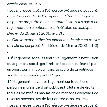
Art. 60
entrée dans les lieux.
Art. 61
(
Les ménages visés à l'alinéa qui précède ne peuvent,
Art. 62
durant la période de l'occupation, détenir un logement
Art. 63
Sous-section 3
De la procédure
en pleine propriété ou en usufruit, (
sauf s'il s'agit d'un
Art. 64
logement non améliorable, inhabitable ou inadapté
–
Art. 65
Décret du 20 juillet 2005, art. 2) .
Art. 66
Art. 67
Le Gouvernement fixe les modalités de mise en œuvre
Art. 68
de l'alinéa qui précède
– Décret du 15 mai 2003, art. 3)
Section 2
Des aides à l'équipement
;
Sous-section première
Des aides à l'équipement
Art. 69
10° logement social assimilé: le logement, à l'exclusion
Art. 70
du logement social, géré, mis en location ou financé par
Art. 71
un opérateur immobilier, dans le cadre de la politique
Sous-section 2
Des conditions d'octroi et du calcul des aides
sociale développée par la Région;
Art. 72
Art. 73
11° logement moyen: le logement sur lequel une
Art. 74
personne morale de droit public est titulaire de droits
Art. 75
réels et destiné à l'habitation de ménages disposant de
Sous-section 3
De la procédure
Art. 76
revenus moyens lors de leur entrée dans les lieux.
Art. 77
(
Les ménages visés à l'alinéa qui précède ne peuvent,