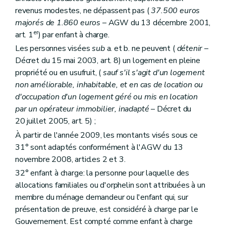
Art. 186
revenus modestes, ne dépassent pas (
37.500 euros
Chapitre V
Des pouvoirs locaux
Art. 187
majorés de 1.860 euros
– AGW du 13 décembre 2001,
Art. 188
er
art. 1
) par enfant à charge.
Art. 189
Les personnes visées
sub
a. et b. ne peuvent (
détenir
–
Art. 190
Chapitre VI
Des organismes à finalité sociale
Décret du 15 mai 2003, art. 8) un logement en pleine
Section première
Dispositions communes
propriété ou en usufruit, (
sauf s'il s'agit d'un logement
Art. 191
non améliorable, inhabitable, et en cas de location ou
Art. 192
d'occupation d'un logement géré ou mis en location
Section 2
Des dispositions spécifiques aux agences immobilières sociales
Art. 193
par un opérateur immobilier, inadapté
– Décret du
Art. 194
20 juillet 2005, art. 5) ;
Section 3
(
Des dispositions spécifiques aux régies des quartiers
À partir de l'année 2009, les montants visés sous ce
Art. 195
Art. 196
31° sont adaptés conformément à l'AGW du 13
Art. 197
novembre 2008, articles 2 et 3.
Section 4
Des dispositions spécifiques aux associations de promotion du logement
32° enfant à charge: la personne pour laquelle des
Art. 198
Art. 199
allocations familiales ou d'orphelin sont attribuées à un
Chapitre VII
(
Du Conseil supérieur du logement
– Dé
membre du ménage demandeur ou l'enfant qui, sur
Art. 200
présentation de preuve, est considéré à charge par le
Titre IV
(
Dispositions administratives et pénales
– Décr
Gouvernement. Est compté comme enfant à charge
Art. 200
bis