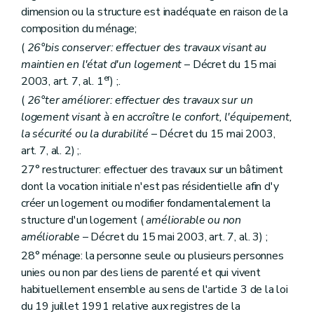
Art. 148
quinquies
dimension ou la structure est inadéquate en raison de la
Art. 149
composition du ménage;
Art. 150
Art. 151
(
26°bis conserver: effectuer des travaux visant au
Art. 152
maintien en l'état d'un logement
– Décret du 15 mai
Art. 152
bis
er
2003, art. 7, al. 1
) ;.
Art. 152
ter
Art. 152
quater
(
26°ter améliorer: effectuer des travaux sur un
Art. 152
quinquies
logement visant à en accroître le confort, l'équipement,
Sous-section 5
Des comités consultatifs des locataires et des propriétaires
la sécurité ou la durabilité
– Décret du 15 mai 2003,
Art. 153
Art. 154
art. 7, al. 2) ;.
Art. 155
27° restructurer: effectuer des travaux sur un bâtiment
Art. 156
dont la vocation initiale n'est pas résidentielle afin d'y
Art. 157
Sous-section 6
Du directeur-gérant
créer un logement ou modifier fondamentalement la
Art. 158
structure d'un logement (
améliorable ou non
Art. 158
bis
améliorable
– Décret du 15 mai 2003, art. 7, al. 3) ;
Art. 158
ter
Sous-section 7
Du personnel
28° ménage: la personne seule ou plusieurs personnes
Art. 159
unies ou non par des liens de parenté et qui vivent
Sous-section 8
Du contrôle des recettes et des dépenses
habituellement ensemble au sens de l'article 3 de la loi
Art. 159
bis
du 19 juillet 1991 relative aux registres de la
Art. 160