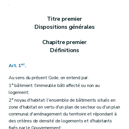
Art. 9
.
Art. 10
Art. 11
Titre premier
Art. 12
Art. 13
Dispositions générales
Art. 13
bis
Chapitre II
Des aides aux personnes physiques
Section première
Des opérations subsidiables
Chapitre premier
Art. 14
Définitions
Art. 15
Art. 16
Art. 17
er
Art. 1
.
Art. 18
Art. 19
Au sens du présent Code, on entend par:
Art. 20
Art. 21
1° bâtiment: l'immeuble bâti affecté ou non au
Art. 22
logement;
Section 2
Des formes d'aides
2° noyau d'habitat: l'ensemble de bâtiments situés en
Art. 23
Section 3
Des conditions d'octroi et de calcul des aides
zone d'habitat en vertu d'un plan de secteur ou d'un plan
Art. 24
communal d'aménagement du territoire et répondant à
Art. 25
des critères de densité de logements et d'habitants
Section 4
De la procédure
Art. 26
fixés par le Gouvernement;