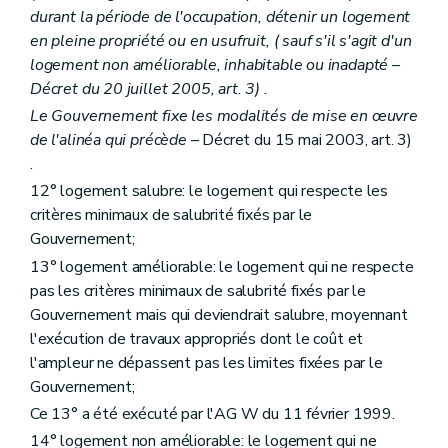
Art. 78
durant la période de l'occupation, détenir un logement
Chapitre IV
bis
Des aides au partenariat
Art. 78
bis
en pleine propriété ou en usufruit, (
sauf s'il s'agit d'un
Chapitre V
Dispositions spécifiques relatives aux zones d'initiative privilégiée
logement non améliorable, inhabitable ou inadapté
–
Art. 79
Décret du 20 juillet 2005, art. 3) .
Chapitre VI
De la lutte contre l'inoccupation des logements
Section première
De la phase amiable
Le Gouvernement fixe les modalités de mise en œuvre
Art. 80
de l'alinéa qui précède
– Décret du 15 mai 2003, art. 3)
Art. 81
.
Art. 82
Section 2
De la procédure judiciaire
12° logement salubre: le logement qui respecte les
Art. 83
critères minimaux de salubrité fixés par le
Art. 84
Gouvernement;
Section 3
Des conditions d'octroi des aides et de la mise en gestion
13° logement améliorable: le logement qui ne respecte
Art. 85
Art. 85
bis
pas les critères minimaux de salubrité fixés par le
Titre III
bis
"De l'audit des acteurs locaux de la politique du logement" (décret du 9 février 2012)
Gouvernement mais qui deviendrait salubre, moyennant
Art. 200/1
l'exécution de travaux appropriés dont le coût et
Titre IV
Dispositions administratives et pénales
Art. 200
bis
l'ampleur ne dépassent pas les limites fixées par le
Art. 200ter
Gouvernement;
Art. 201
Ce 13° a été exécuté par l'AG W du 11 février 1999.
Art. 202
Art. 202
bis
14° logement non améliorable: le logement qui ne