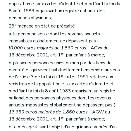
Art. 161
population et aux cartes d'identité et modifiant la loi du
Section 2
bis
Des contrats d'objectifs
– Décret du 20 juillet 2005, art. 29, §1
8 août 1983 organisant un registre national des
Art. 162
personnes physiques;
Section 3
De la tutelle administrative
Sous-section première
De la tutelle
29° ménage en état de précarité:
Art. 163
a. la personne seule dont les revenus annuels
Art. 164
imposables globalement ne dépassent pas (
Art. 165
Sous-section première
bis
De la réalisation d'audits
l0.000 euros majorés de 1.860 euros
– AGW du
Art. 165
bis
er
13 décembre 2001, art. 1
) par enfant à charge;
Sous-section 2
Du commissaire
b. plusieurs personnes unies ou non par des liens de
Art. 166
parenté et qui vivent habituellement ensemble au sens
Art. 167
Art. 168
de l'article 3 de la loi du 19 juillet 1991 relative aux
Art. 169
registres de la population et aux cartes d'identité et
Sous-section 3
Du plan de gestion
modifiant la loi du 8 août 1983 organisant un registre
Art. 170
Art. 171
national des personnes physiques dont les revenus
Section 3
bis
De la chambre de recours
annuels imposables globalement ne dépassent pas (
Art. 171
bis
13.650 euros majorés de 1.860 euros
– AGW du
Section 4
Du Fonds régional de solidarité
er
13 décembre 2001, art. 1
) par enfant à charge;
Art. 172
Art. 173
c. le ménage faisant l'objet d'une guidance auprès d'un