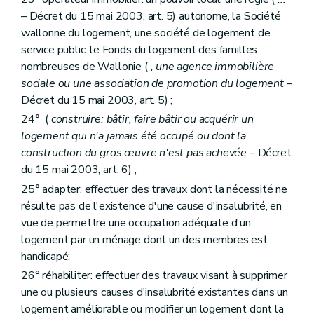
Art. 134
– Décret du 15 mai 2003, art. 5) autonome, la Société
Art. 135
wallonne du logement, une société de logement de
Art. 136
Art. 137
service public, le Fonds du logement des familles
Section 2
De la structure des sociétés de logement de service public
nombreuses de Wallonie (
, une agence immobilière
Sous-section première
Du capital
sociale ou une association de promotion du logement
–
Art. 138
Décret du 15 mai 2003, art. 5) ;
Sous-section 2
Du champ d'activités territorial, des fusions et des restructurations
Art. 139
24° (
construire: bâtir, faire bâtir ou acquérir un
Art. 140
logement qui n'a jamais été occupé ou dont la
Art. 141
construction du gros œuvre n'est pas achevée
– Décret
Art. 142
Art. 143
du 15 mai 2003, art. 6) ;
Art. 144
25° adapter: effectuer des travaux dont la nécessité ne
Art. 145
résulte pas de l'existence d'une cause d'insalubrité, en
Sous-section 3
De l'assemblée générale
vue de permettre une occupation adéquate d'un
Art. 146
Art. 147
logement par un ménage dont un des membres est
Sous-section 4
(Du conseil d'administration et des autres organes de gestion – Décret du 30 mars 2006, art. 8
handicapé;
Art. 148
26° réhabiliter: effectuer des travaux visant à supprimer
Art. 148
bis
Art. 148
ter
une ou plusieurs causes d'insalubrité existantes dans un
Art. 148
quater
logement améliorable ou modifier un logement dont la