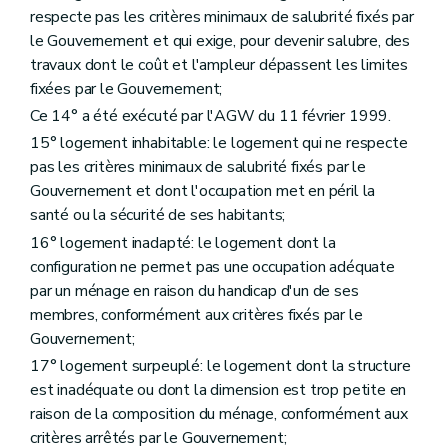
Titre V
Dispositions finales
respecte pas les critères minimaux de salubrité fixés par
Art. 203
le Gouvernement et qui exige, pour devenir salubre, des
Art. 204
travaux dont le coût et l'ampleur dépassent les limites
Art. 205
Art. 205bis
fixées par le Gouvernement;
Art. 206
Ce 14° a été exécuté par l'AGW du 11 février 1999.
Art. 207
Titre VI
"Disposition interprétative" (décret du 30 avril 2009)
15° logement inhabitable: le logement qui ne respecte
Art. 208
pas les critères minimaux de salubrité fixés par le
Titre III
Des acteurs de la politique régionale du logement
Gouvernement et dont l'occupation met en péril la
Chapitre premier
De la Société wallonne du logement
santé ou la sécurité de ses habitants;
Section première
Généralités
Art. 86
16° logement inadapté: le logement dont la
Section 2
Des missions
configuration ne permet pas une occupation adéquate
Art. 87
par un ménage en raison du handicap d'un de ses
Art. 88
Section 3
Des moyens d'action
membres, conformément aux critères fixés par le
Art. 89
Gouvernement;
Art. 90
17° logement surpeuplé: le logement dont la structure
Art. 91
Art. 92
est inadéquate ou dont la dimension est trop petite en
Art. 93
raison de la composition du ménage, conformément aux
Section 4
De l'accès au logement
critères arrêtés par le Gouvernement;
Art. 94