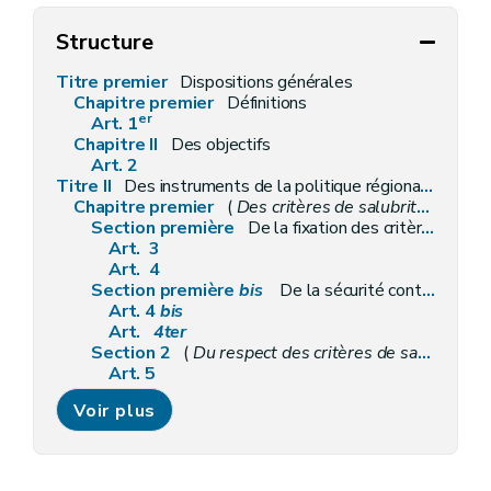
Structure
Titre premier
Dispositions générales
Chapitre premier
Définitions
er
Art. 1
Chapitre II
Des objectifs
Art. 2
Titre II
Des instruments de la politique régionale du logement
Chapitre premier
(
Des critères de salubrité des logements et de la présence de détecteurs d'incendie
Section première
De la fixation des critères de salubrité
Art. 3
Art. 4
Section première
bis
De la sécurité contre les risques d'incendie des logements par la présence de détecteurs d'incendie
Art. 4
bis
Art.
4ter
Section 2
(
Du respect des critères de salubrité et de la présence de détecteurs d'incendie
Art. 5
Art. 6
Voir plus
Art. 7
Art. 7
bis
Art. 8
Section 3
Des prescriptions particulières aux logements collectifs et aux petits logements individuels, loués ou mis en location (