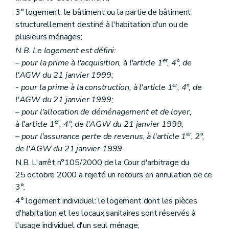
Art. 27
3° logement: le bâtiment ou la partie de bâtiment
Art. 28
structurellement destiné à l'habitation d'un ou de
Chapitre III
Des aides aux personnes morales autres que les sociétés de logement de service public
plusieurs ménages;
Section première
Des aides au logement
Sous-section première
Des catégories d'aide
N.B. Le logement est défini:
Art. 29
er
– pour la prime à l'acquisition, à l'article 1
, 4°, de
Art. 30
l'AGW du 21 janvier 1999;
Art. 31
Art. 32
er
- pour la prime à la construction, à l'article 1
, 4°, de
Art. 33
l'AGW du 21 janvier 1999;
Art. 34
– pour l'allocation de déménagement et de loyer,
Art. 34
bis
er
à l'article 1
, 4°, de l'AGW du 21 janvier 1999;
Sous-section 2
Des conditions d'octroi et du calcul des aides
Art. 35
er
– pour l'assurance perte de revenus, à l'article 1
, 2°,
Art. 36
de l'AGW du 21 janvier 1999.
Art. 37
N.B. L'arrêt n°105/2000 de la Cour d'arbitrage du
Art. 38
Sous-section 3
De la procédure
25 octobre 2000 a rejeté un recours en annulation de ce
Art. 39
3°.
Art. 40 et 41
4° logement individuel: le logement dont les pièces
Art. 42
Art. 43
d'habitation et les locaux sanitaires sont réservés à
Section 2
Des aides à l'équipement d'ensembles de logements
l'usage individuel d'un seul ménage;