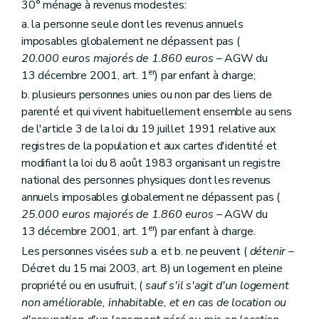
30° ménage à revenus modestes:
Section
E. Du comité de crédits
Art. 17511
a. la personne seule dont les revenus annuels
Section
F. Du comité de gestion financière
imposables globalement ne dépassent pas (
Art. 17512
20.000 euros majorés de 1.860 euros
– AGW du
Sous-section 5
Du personnel de la Société
Art. 17513
er
13 décembre 2001, art. 1
) par enfant à charge;
Art. 17514
b. plusieurs personnes unies ou non par des liens de
Sous-section 6
Du contrôle de la Société
parenté et qui vivent habituellement ensemble au sens
Section
A. Du contrôle révisoral
Art. 17515
de l'article 3 de la loi du 19 juillet 1991 relative aux
Section
B. Du contrôle du Gouvernement
registres de la population et aux cartes d'identité et
Art. 17516
modifiant la loi du 8 août 1983 organisant un registre
Sous-section 7
Du contrat de gestion
national des personnes physiques dont les revenus
Section
A. Définition et contenu
Art. 17517
annuels imposables globalement ne dépassent pas (
Section
B. Conclusion, approbation, entrée en vigueur, durée et absence d'un contrat de gestion
25.000 euros majorés de 1.860 euros
– AGW du
Art. 17518
er
13 décembre 2001, art. 1
) par enfant à charge.
Section
C. Evaluation du contrat de gestion
Art. 17519
Les personnes visées
sub
a. et b. ne peuvent (
détenir
–
Section 2
Des Guichets du crédit social
Décret du 15 mai 2003, art. 8) un logement en pleine
Sous-section première
Généralités
propriété ou en usufruit, (
sauf s'il s'agit d'un logement
Art. 1761
non améliorable, inhabitable, et en cas de location ou
Art. 1762
Art. 1763