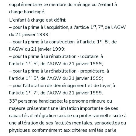
Art. 200
ter
supplémentaire, le membre du ménage ou l'enfant à
Art. 201
charge handicapé;
Art. 202
L'enfant à charge est défini:
Art. 202
bis
er
Titre V
Dispositions finales
– pour la prime à l'acquisition, à l'article 1
, 7°, de l'AGW
Art. 203
du 21 janvier 1999;
Art. 204
er
– pour la prime à la construction, à l'article 1
, 8°, de
Art. 205
l'AGW du 21 janvier 1999;
Art. 206
Art. 207
– pour la prime à la réhabilitation - locataire, à
er
l'article 1
, 5°, de l'AGW du 21 janvier 1999;
– pour la prime à la réhabilitation - propriétaire, à
er
l'article 1
, 5°, de l'AGW du 21 janvier 1999;
– pour l'allocation de déménagement et de loyer, à
er
l'article 1
, 7°, de l'AGW du 21 janvier 1999.
33° personne handicapée: la personne mineure ou
majeure présentant une limitation importante de ses
capacités d'intégration sociale ou professionnelle suite à
une altération de ses facultés mentales, sensorielles ou
physiques, conformément aux critères arrêtés par le