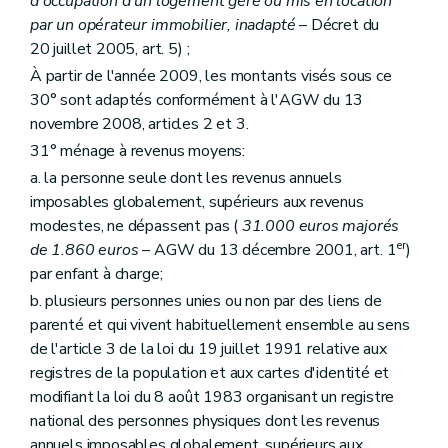
d'occupation d'un logement géré ou mis en location
Sous-section 2
Du contrôle des Guichets
par un opérateur immobilier, inadapté
– Décret du
Art. 1771
20 juillet 2005, art. 5) ;
Art. 1772
Art.
1773
À partir de l'année 2009, les montants visés sous ce
Sous-section 3
Des sanctions
30° sont adaptés conformément à l'AGW du 13
Art. 1781
novembre 2008, articles 2 et 3.
Sous-section 4
De la perte de l'agrément
Art. 1782
31° ménage à revenus moyens:
Chapitre IV
Du Fonds du logement des familles nombreuses de Wallonie
a. la personne seule dont les revenus annuels
Section première
Généralités
imposables globalement, supérieurs aux revenus
Art. 179
Section 2
Du contrat de gestion
modestes, ne dépassent pas (
31.000 euros majorés
Art. 180
er
de 1.860 euros
– AGW du 13 décembre 2001, art. 1
)
Art. 181
par enfant à charge;
Art. 182
Section 3
Du financement
b. plusieurs personnes unies ou non par des liens de
Art. 183
parenté et qui vivent habituellement ensemble au sens
Section 4
De l'administration et du contrôle
de l'article 3 de la loi du 19 juillet 1991 relative aux
Art. 184
registres de la population et aux cartes d'identité et
Art. 184
bis
Art. 185
modifiant la loi du 8 août 1983 organisant un registre
Art. 185
bis
national des personnes physiques dont les revenus
Section 5
Du comité d'orientation du Fonds
annuels imposables globalement, supérieurs aux