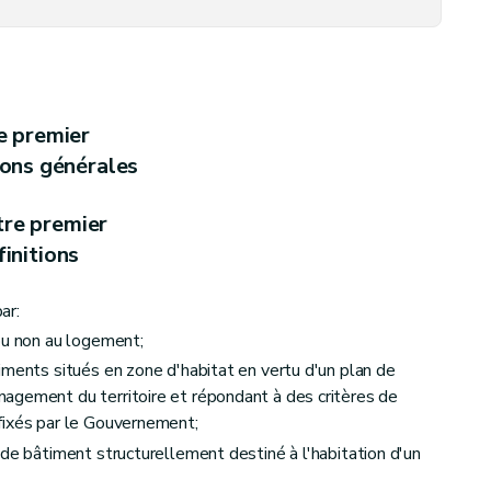
 et aux petits logements individuels, loués ou mis en location à titre de résidence principale
e premier
ions générales
tre premier
initions
es
ar:
ables
ou non au logement;
iments situés en zone d'habitat en vertu d'un plan de
agement du territoire et répondant à des critères de
fixés par le Gouvernement;
 de bâtiment structurellement destiné à l'habitation d'un