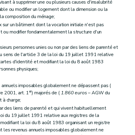
 visant à supprimer une ou plusieurs causes d'insalubrité
ble ou modifier un logement dont la dimension ou la
 la composition du ménage;
 sur un bâtiment dont la vocation initiale n'est pas
ent ou modifier fondamentalement la structure d'un
équipement
ieurs personnes unies ou non par des liens de parenté et
sens de l'article 3 de la loi du 19 juillet 1991 relative
cartes d'identité et modifiant la loi du 8 août 1983
ersonnes physiques;
et du calcul des aides
s annuels imposables globalement ne dépassent pas (
er
 2001, art. 1
) majorés de (
1.860 euros
– AGW du
t à charge;
r des liens de parenté et qui vivent habituellement
oi du 19 juillet 1991 relative aux registres de la
 modifiant la loi du 8 août 1983 organisant un registre
nt les revenus annuels imposables globalement ne