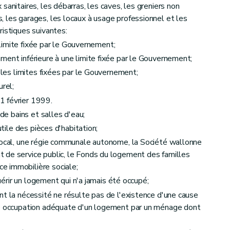
sanitaires, les débarras, les caves, les greniers non
 les garages, les locaux à usage professionnel et les
 d'aide
ristiques suivantes:
 limite fixée par le Gouvernement;
ent inférieure à une limite fixée par le Gouvernement;
les limites fixées par le Gouvernement;
rel;
1 février 1999.
 de bains et salles d'eau;
utile des pièces d'habitation;
et du calcul des aides
 local, une régie communale autonome, la Société wallonne
 de service public, le Fonds du logement des familles
e immobilière sociale;
quérir un logement qui n'a jamais été occupé;
nt la nécessité ne résulte pas de l'existence d'une cause
ne occupation adéquate d'un logement par un ménage dont