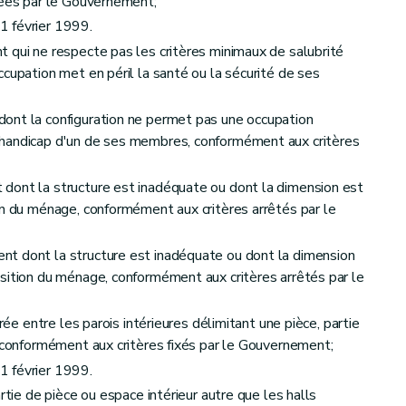
xées par le Gouvernement;
1 février 1999.
sembles de logements
 qui ne respecte pas les critères minimaux de salubrité
cupation met en péril la santé ou la sécurité de ses
équipement
ont la configuration ne permet pas une occupation
 handicap d'un de ses membres, conformément aux critères
et du calcul des aides
dont la structure est inadéquate ou dont la dimension est
on du ménage, conformément aux critères arrêtés par le
t dont la structure est inadéquate ou dont la dimension
sition du ménage, conformément aux critères arrêtés par le
urée entre les parois intérieures délimitant une pièce, partie
e conformément aux critères fixés par le Gouvernement;
1 février 1999.
rtie de pièce ou espace intérieur autre que les halls
nt de service public