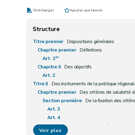
Télécharger
Ajouter aux favoris
Structure
Titre premier
Dispositions générales
Chapitre premier
Définitions
er
Art. 1
Chapitre II
Des objectifs
Art. 2
Titre II
Des instruments de la politique régiona
Chapitre premier
Des critères de salubrité
Section première
De la fixation des critèr
Art. 3
Art. 4
Section 2
Du respect des critères de salub
Voir plus
Art. 5