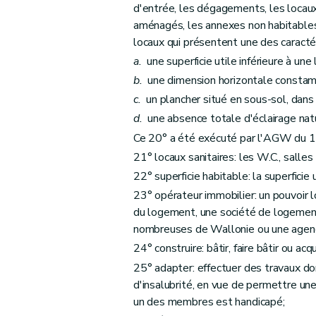
d'entrée, les dégagements, les locaux 
Section première
Des aides au logement
aménagés, les annexes non habitables,
Sous-section première
Des catégories
locaux qui présentent une des caracté
Art. 54
a.
une superficie utile inférieure à une
Art. 55
b.
une dimension horizontale constamm
Art. 56
c.
un plancher situé en sous-sol, dans 
Art. 57
d.
une absence totale d'éclairage natu
Art. 58
Ce 20° a été exécuté par l'AGW du 1
Art. 59
21° locaux sanitaires: les W.C., salles
Sous-section 2
22° superficie habitable: la superficie 
Des conditions d'octroi 
23° opérateur immobilier: un pouvoir
Art. 60
du logement, une société de logement
Art. 61
nombreuses de Wallonie ou une agenc
Art. 62
24° construire: bâtir, faire bâtir ou ac
Art. 63
25° adapter: effectuer des travaux do
Sous-section 3
De la procédure
d'insalubrité, en vue de permettre u
Art. 64
un des membres est handicapé;
Art. 65