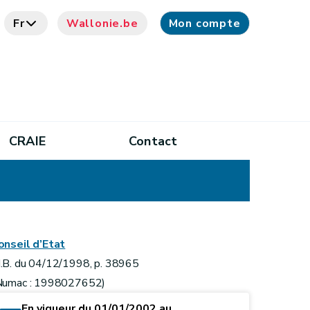
Fr
Wallonie.be
Mon compte
CRAIE
Contact
onseil d’Etat
.B. du 04/12/1998, p. 38965
Numac : 1998027652)
En vigueur du 01/01/2002 au