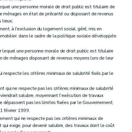
equel une personne morale de droit public est titulaire de
n de ménages en état de précarité ou disposant de revenus
 lieux;
ent, à l'exclusion du logement social, géré, mis en
mmobilier, dans le cadre de la politique sociale développée
lequel une personne morale de droit public est titulaire
et du calcul des aides
tion de ménages disposant de revenus moyens lors de leur
 respecte les critères minimaux de salubrité fixés par le
t qui ne respecte pas les critères minimaux de salubrité
viendrait salubre, moyennant l'exécution de travaux
ne dépassent pas les limites fixées par le Gouvernement;
1 février 1999.
ement qui ne respecte pas les critères minimaux de
 qui exige, pour devenir salubre, des travaux dont le coût