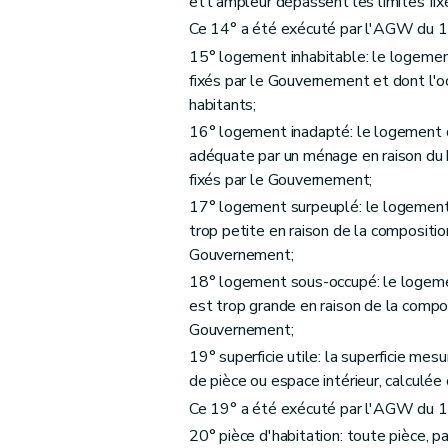
et l'ampleur dépassent les limites fi
Art. 43
Ce 14° a été exécuté par l'AGW du 1
Section 2
Des aides à l'équipement d'en
15° logement inhabitable: le logement
fixés par le Gouvernement et dont l'oc
Sous-section première
Des aides à l'
habitants;
Art. 44
16° logement inadapté: le logement d
Art. 45
adéquate par un ménage en raison du
Art. 46
fixés par le Gouvernement;
Sous-section 2
Des conditions d'octroi 
17° logement surpeuplé: le logement 
Art. 47
trop petite en raison de la compositi
Art. 48
Gouvernement;
Art. 49
18° logement sous-occupé: le logemen
Art. 50
est trop grande en raison de la compo
Gouvernement;
Sous-section 3
De la procédure
19° superficie utile: la superficie mes
Art. 51
de pièce ou espace intérieur, calculé
Art. 52
Ce 19° a été exécuté par l'AGW du 1
Art. 53
20° pièce d'habitation: toute pièce, pa
Chapitre IV
Des aides aux sociétés de logeme