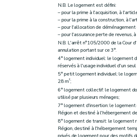
N.B. Le logement est défini:
Art. 19
– pour la prime à l'acquisition, à l'articl
Art. 20
– pour la prime à la construction, à l'ar
Art. 21
– pour l'allocation de déménagement et
Art. 22
– pour l'assurance perte de revenus, à 
Section 2
Des formes d'aides
N.B. L'arrêt n°105/2000 de la Cour d'
annulation portant sur ce 3°.
Art. 23
4° logement individuel: le logement do
Section 3
Des conditions d'octroi et de cal
réservés à l'usage individuel d'un seu
Art. 24
5° petit logement individuel: le logem
Art. 25
²
28 m
;
Section 4
De la procédure
6° logement collectif: le logement don
Art. 26
utilisé par plusieurs ménages;
Art. 27
7° logement d'insertion: le logement 
Art. 28
Région et destiné à l'hébergement de
Chapitre III
Des aides aux personnes morales 
8° logement de transit: le logement r
Section première
Des aides au logement
Région, destiné à l'hébergement tem
privés de logement pour des motifs d
Sous-section première
Des catégories