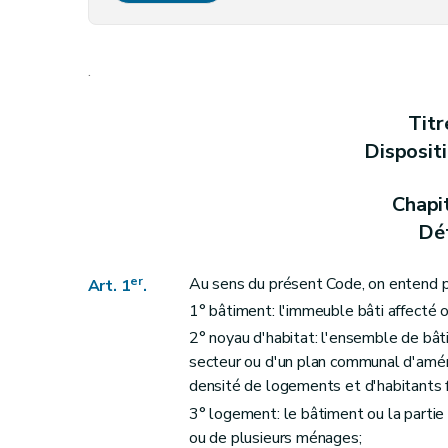
Art. 6
Art. 7
.
Art. 8
Section 3
Des prescriptions particulières aux logements collectifs
Titr
Art. 9
Disposit
Art. 10
Art. 11
Chapi
Art. 12
Déf
Art. 13
Chapitre II
Des aides aux personnes physiqu
er
Au sens du présent Code, on entend p
Art. 1
.
Section première
Des opérations subsidi
1° bâtiment: l'immeuble bâti affecté 
Art. 14
2° noyau d'habitat: l'ensemble de bât
Art. 15
secteur ou d'un plan communal d'amén
densité de logements et d'habitants 
Art. 16
3° logement: le bâtiment ou la partie
Art. 17
ou de plusieurs ménages;
Art. 18