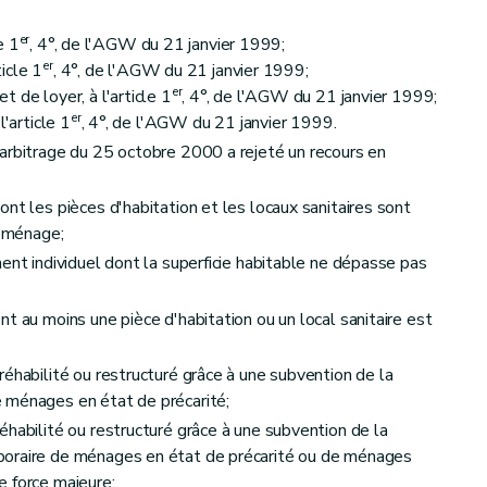
er
e 1
, 4°, de l'AGW du 21 janvier 1999;
er
ticle 1
, 4°, de l'AGW du 21 janvier 1999;
er
 de loyer, à l'article 1
, 4°, de l'AGW du 21 janvier 1999;
er
l'article 1
, 4°, de l'AGW du 21 janvier 1999.
arbitrage du 25 octobre 2000 a rejeté un recours en
nt les pièces d'habitation et les locaux sanitaires sont
cul des aides
l ménage;
ent individuel dont la superficie habitable ne dépasse pas
t au moins une pièce d'habitation ou un local sanitaire est
réhabilité ou restructuré grâce à une subvention de la
 ménages en état de précarité;
autres que les sociétés de logement de service public
éhabilité ou restructuré grâce à une subvention de la
poraire de ménages en état de précarité ou de ménages
e force majeure;
 d'aide