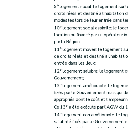
9° logement social: le logement sur l
Art. 29
droits réels et destiné à l'habitatio
Art. 30
modestes lors de leur entrée dans les
Art. 31
10° logement social assimilé: le logem
Art. 32
location ou financé par un opérateur i
Art. 33
par la Région;
Art. 34
11° logement moyen: le logement sur 
Sous-section 2
Des conditions d'octroi 
de droits réels et destiné à l'habita
entrée dans les lieux;
Art. 35
12° logement salubre: le logement qui
Art. 36
Gouvernement;
Art. 37
13° logement améliorable: le logemen
Art. 38
fixés par le Gouvernement mais qui de
Sous-section 3
De la procédure
appropriés dont le coût et l'ampleur 
Art. 39
Ce 13° a été exécuté par l'AGW du 1
Art. 40
14° logement non améliorable: le log
Art. 41
salubrité fixés par le Gouvernement et
Art. 42