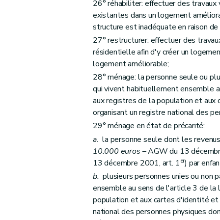
26° réhabiliter: effectuer des travaux
Art. 66
existantes dans un logement améliora
Art. 67
structure est inadéquate en raison de
27° restructurer: effectuer des travaux
Art. 68
résidentielle afin d'y créer un logem
Section 2
Des aides à l'équipement
logement améliorable;
Sous-section première
Des aides à l'
28° ménage: la personne seule ou plus
Art. 69
qui vivent habituellement ensemble au 
Art. 70
aux registres de la population et aux 
Art. 71
organisant un registre national des p
Sous-section 2
Des conditions d'octroi 
29° ménage en état de précarité:
Art. 72
a.
la personne seule dont les revenu
Art. 73
10.000 euros
– AGW du 13 décembre
er
13 décembre 2001, art. 1
) par enfan
Art. 74
b.
plusieurs personnes unies ou non pa
Art. 75
ensemble au sens de l'article 3 de la l
Sous-section 3
De la procédure
population et aux cartes d'identité et
Art. 76
national des personnes physiques do
Art. 77