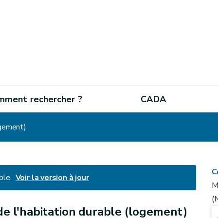
mment rechercher ?
CADA
ogement)
C
ble.
Voir la version à jour
M
(
e l'habitation durable (logement)