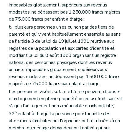
Section 4
De l'administration et du contrôle
imposables globalement, supérieurs aux revenus
Art. 184
Art. 185
modestes, ne dépassent pas 1.250.000 francs majorés
Art. 186
de 75.000 francs par enfant à charge;
Chapitre V
Des pouvoirs locaux
b.
plusieurs personnes unies ou non par des liens de
Art. 187
Art. 188
parenté et qui vivent habituellement ensemble au sens
Art. 189
de l'article 3 de la loi du 19 juillet 1991 relative aux
Art. 190
registres de la population et aux cartes d'identité et
Chapitre VI
Des organismes à finalité sociale
modifiant la loi du 8 août 1983 organisant un registre
Section première
Dispositions communes
Art. 191
national des personnes physiques dont les revenus
Art. 192
annuels imposables globalement, supérieurs aux
Section 2
Des dispositions spécifiques aux agences immobilières sociales
revenus modestes, ne dépassent pas 1.500.000 francs
Art. 193
majorés de 75.000 francs par enfant à charge.
Art. 194
Section 3
Des dispositions spécifiques aux régies de quartier sociales
Les personnes visées
sub
a
. et
b
. ne peuvent disposer
Art. 195
d'un logement en pleine propriété ou en usufruit, sauf s'il
Art. 196
s'agit d'un logement non améliorable ou inhabitable;
Art. 197
Section 4
Des dispositions spécifiques aux associations de promotion du logement
32° enfant à charge: la personne pour laquelle des
Art. 198
allocations familiales ou d'orphelin sont attribuées à un
Art. 199
membre du ménage demandeur ou l'enfant qui, sur
Chapitre VII
De l'évaluation de l'application du Code