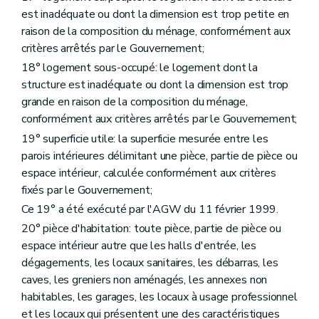
Titre III
Des acteurs de la politique régionale du logement
est inadéquate ou dont la dimension est trop petite en
Chapitre premier
De la Société wallonne du logement
raison de la composition du ménage, conformément aux
Section première
Généralités
Art. 86
critères arrêtés par le Gouvernement;
Section 2
Des missions
18° logement sous-occupé: le logement dont la
Art. 87
structure est inadéquate ou dont la dimension est trop
Art. 88
Section 3
Des moyens d'action
grande en raison de la composition du ménage,
Art. 89
conformément aux critères arrêtés par le Gouvernement;
Art. 90
19° superficie utile: la superficie mesurée entre les
Art. 91
Art. 92
parois intérieures délimitant une pièce, partie de pièce ou
Art. 93
espace intérieur, calculée conformément aux critères
Section 4
De l'accès au logement
fixés par le Gouvernement;
Art. 94
Ce 19° a été exécuté par l'AGW du 11 février 1999.
Section 5
Des ressources
Art. 95
20° pièce d'habitation: toute pièce, partie de pièce ou
Art. 96
espace intérieur autre que les halls d'entrée, les
Section 6
De la structure et du fonctionnement
dégagements, les locaux sanitaires, les débarras, les
Sous-section première
De l'assemblée générale
Art. 97
caves, les greniers non aménagés, les annexes non
Sous-section 2
Du conseil d'administration
habitables, les garages, les locaux à usage professionnel
Art. 98
et les locaux qui présentent une des caractéristiques
Art. 99