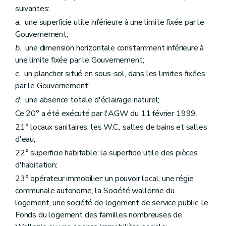
suivantes:
Art. 100
Art. 101
a.
une superficie utile inférieure à une limite fixée par le
Art. 102
Gouvernement;
Art. 103
Art. 104
b.
une dimension horizontale constamment inférieure à
Sous-section 3
De la direction
une limite fixée par le Gouvernement;
Art. 105
c.
un plancher situé en sous-sol, dans les limites fixées
Art. 106
Art. 107
par le Gouvernement;
Section 7
Du contrat de gestion
d.
une absence totale d'éclairage naturel;
Art. 108
Ce 20° a été exécuté par l'AGW du 11 février 1999.
Art. 109
Art. 110
21° locaux sanitaires: les W.C., salles de bains et salles
Art. 111
d'eau;
Section 8
Du Comité de gestion financière et des contrôles
Sous-section première
Du comité de gestion financière
22° superficie habitable: la superficie utile des pièces
Art. 112
d'habitation;
Art. 113
23° opérateur immobilier: un pouvoir local, une régie
Art. 114
Sous-section 2
Des commissaires et de l'observateur du Gouvernement
communale autonome, la Société wallonne du
Art. 115
logement, une société de logement de service public, le
Sous-section 3
Du contrôle révisoral
Fonds du logement des familles nombreuses de
Art. 116