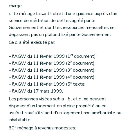
Art. 152
charge;
Sous-section 5
Des comités consultatifs des locataires et des propriétaires
Art. 153
c.
le ménage faisant l'objet d'une guidance auprès d'un
Art. 154
service de médiation de dettes agréé par le
Art. 155
Gouvernement et dont les ressources mensuelles ne
Art. 156
Art. 157
dépassent pas un plafond fixé par le Gouvernement.
Sous-section 6
Du directeur-gérant
Ce
c.
a été exécuté par:
Art. 158
Sous-section 7
Du personnel
er
Art. 159
– l'AGW du 11 février 1999 (1
document);
Sous-section 8
Du contrôle des recettes et des dépenses
e
– l'AGW du 11 février 1999 (2
document);
Art. 160
e
– l'AGW du 11 février 1999 (3
document);
Art. 161
e
– l'AGW du 11 février 1999 (4
document);
Art. 162
Section 3
De la tutelle administrative
e
– l'AGW du 11 février 1999 (5
texte;
Sous-section première
De la tutelle
– l'AGW du 17 mars 1999.
Art. 163
Les personnes visées
sub
a
.,
b
. et
c
. ne peuvent
Art. 164
Art. 165
disposer d'un logement en pleine propriété ou en
Sous-section 2
Du commissaire
usufruit, sauf s'il s'agit d'un logement non améliorable ou
Art. 166
inhabitable.
Art. 167
Art. 168
30° ménage à revenus modestes: