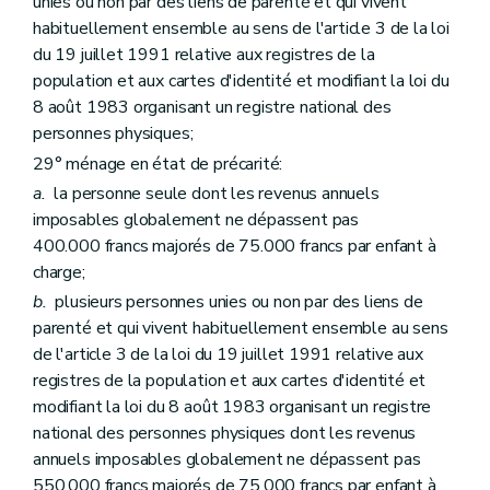
unies ou non par des liens de parenté et qui vivent
Art. 134
habituellement ensemble au sens de l'article 3 de la loi
Art. 135
du 19 juillet 1991 relative aux registres de la
Art. 136
Art. 137
population et aux cartes d'identité et modifiant la loi du
Section 2
De la structure des sociétés de logement de service public
8 août 1983 organisant un registre national des
Sous-section première
Du capital
personnes physiques;
Art. 138
Sous-section 2
Du champ d'activités territorial, des fusions et des restructurations
29° ménage en état de précarité:
Art. 139
a.
la personne seule dont les revenus annuels
Art. 140
imposables globalement ne dépassent pas
Art. 141
Art. 142
400.000 francs majorés de 75.000 francs par enfant à
Art. 143
charge;
Art. 144
b.
plusieurs personnes unies ou non par des liens de
Art. 145
Sous-section 3
De l'assemblée générale
parenté et qui vivent habituellement ensemble au sens
Art. 146
de l'article 3 de la loi du 19 juillet 1991 relative aux
Art. 147
registres de la population et aux cartes d'identité et
Sous-section 4
Du conseil d'administration
modifiant la loi du 8 août 1983 organisant un registre
Art. 148
Art. 149
national des personnes physiques dont les revenus
Art. 150
annuels imposables globalement ne dépassent pas
Art. 151
550.000 francs majorés de 75.000 francs par enfant à