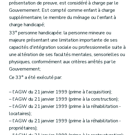
Art. 200
présentation de preuve, est considéré à charge par le
Titre IV
Dispositions pénales
Gouvernement. Est compté comme enfant à charge
Art. 201
supplémentaire, le membre du ménage ou l'enfant à
Art. 202
charge handicapé;
Titre V
Dispositions finales
Art. 203
33° personne handicapée: la personne mineure ou
Art. 204
majeure présentant une limitation importante de ses
Art. 205
capacités d'intégration sociale ou professionnelle suite à
Art. 206
Art. 207
une altération de ses facultés mentales, sensorielles ou
physiques, conformément aux critères arrêtés par le
Gouvernement;
Ce 33° a été exécuté par:
– l'AGW du 21 janvier 1999 (prime à l'acquisition);
– l'AGW du 21 janvier 1999 (prime à la construction);
– l'AGW du 21 janvier 1999 (prime à la réhabilitation -
locataires);
– l'AGW du 21 janvier 1999 (prime à la réhabilitation -
propriétaires);