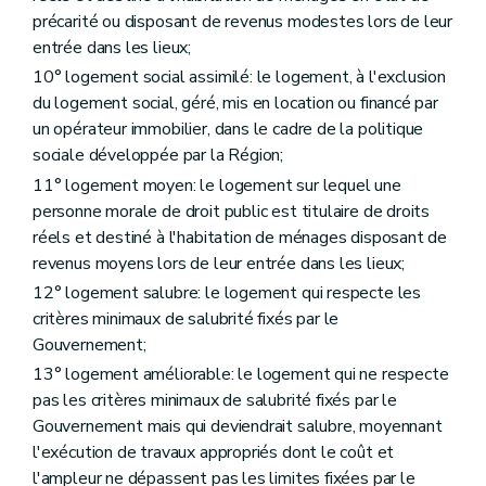
Art. 65
précarité ou disposant de revenus modestes lors de leur
Art. 66
entrée dans les lieux;
Art. 67
Art. 68
10° logement social assimilé: le logement, à l'exclusion
Section 2
Des aides à l'équipement
du logement social, géré, mis en location ou financé par
Sous-section première
Des aides à l'équipement
un opérateur immobilier, dans le cadre de la politique
Art. 69
sociale développée par la Région;
Art. 70
Art. 71
11° logement moyen: le logement sur lequel une
Sous-section 2
Des conditions d'octroi et du calcul des aides
personne morale de droit public est titulaire de droits
Art. 72
réels et destiné à l'habitation de ménages disposant de
Art. 73
Art. 74
revenus moyens lors de leur entrée dans les lieux;
Art. 75
12° logement salubre: le logement qui respecte les
Sous-section 3
De la procédure
critères minimaux de salubrité fixés par le
Art. 76
Art. 77
Gouvernement;
Art. 78
13° logement améliorable: le logement qui ne respecte
Chapitre V
Dispositions spécifiques relatives aux zones d'initiative privilégiée
pas les critères minimaux de salubrité fixés par le
Art. 79
Chapitre VI
De la lutte contre l'inoccupation des logements
Gouvernement mais qui deviendrait salubre, moyennant
Section première
De la phase amiable
l'exécution de travaux appropriés dont le coût et
Art. 80
l'ampleur ne dépassent pas les limites fixées par le