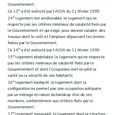
Art. 81
Gouvernement;
Art. 82
Section 2
De la procédure judiciaire
Ce 13° a été exécuté par l'AGW du 11 février 1999.
Art. 83
14° logement non améliorable: le logement qui ne
Art. 84
respecte pas les critères minimaux de salubrité fixés par
Art. 85
Section
le Gouvernement et qui exige, pour devenir salubre, des
Titre III
bis
"De l'audit des acteurs locaux de la politique du logement" (décret du 9 février 2012)
travaux dont le coût et l'ampleur dépassent les limites
Art. 200/1
fixées par le Gouvernement;
Titre IV
Dispositions administratives et pénales
Art. 200
bis
Ce 14° a été exécuté par l'AGW du 11 février 1999.
Art. 200ter
15° logement inhabitable: le logement qui ne respecte
Art. 201
pas les critères minimaux de salubrité fixés par le
Art. 202
Art. 202
bis
Gouvernement et dont l'occupation met en péril la
Titre V
Dispositions finales
santé ou la sécurité de ses habitants;
Art. 203
16° logement inadapté: le logement dont la
Art. 204
Art. 205
configuration ne permet pas une occupation adéquate
Art. 205bis
par un ménage en raison du handicap d'un de ses
Art. 206
membres, conformément aux critères fixés par le
Art. 207
Gouvernement;
Titre VI
"Disposition interprétative" (décret du 30 avril 2009)
Art. 208
17° logement surpeuplé: le logement dont la structure