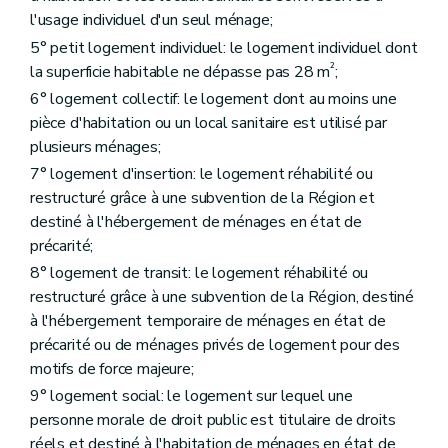
Art. 47
l'usage individuel d'un seul ménage;
Art. 48
Art. 49
5° petit logement individuel: le logement individuel dont
Art. 50
²
la superficie habitable ne dépasse pas 28 m
;
Sous-section 3
De la procédure
6° logement collectif: le logement dont au moins une
Art. 51
Art. 52
pièce d'habitation ou un local sanitaire est utilisé par
Art. 53
plusieurs ménages;
Chapitre IV
Des aides aux sociétés de logement de service public
7° logement d'insertion: le logement réhabilité ou
Section première
Des aides au logement
Sous-section première
Des catégories d'aide
restructuré grâce à une subvention de la Région et
Art. 54
destiné à l'hébergement de ménages en état de
Art. 55
précarité;
Art. 56
Art. 57
8° logement de transit: le logement réhabilité ou
Art. 58
restructuré grâce à une subvention de la Région, destiné
Art. 59
à l'hébergement temporaire de ménages en état de
Sous-section 2
Des conditions d'octroi et du calcul des aides
précarité ou de ménages privés de logement pour des
Art. 60
Art. 61
motifs de force majeure;
Art. 62
9° logement social: le logement sur lequel une
Art. 63
personne morale de droit public est titulaire de droits
Sous-section 3
De la procédure
Art. 64
réels et destiné à l'habitation de ménages en état de