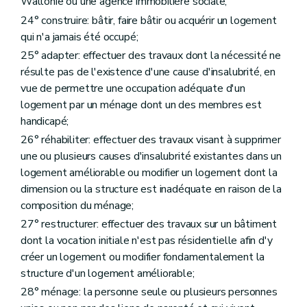
Wallonie ou une agence immobilière sociale;
Section 9
Du budget, de la comptabilité, des programmes d'investissements
Sous-section première
Du budget
24° construire: bâtir, faire bâtir ou acquérir un logement
Art. 117
qui n'a jamais été occupé;
Art. 118
25° adapter: effectuer des travaux dont la nécessité ne
Art. 119
Art. 120
résulte pas de l'existence d'une cause d'insalubrité, en
Sous-section 2
De la comptabilité
vue de permettre une occupation adéquate d'un
Art. 121
logement par un ménage dont un des membres est
Art. 122
handicapé;
Art. 123
Art. 124
26° réhabiliter: effectuer des travaux visant à supprimer
Sous-section 3
Des programmes d'investissements
une ou plusieurs causes d'insalubrité existantes dans un
Art. 125
logement améliorable ou modifier un logement dont la
Art. 126
Section 10
Du personnel
dimension ou la structure est inadéquate en raison de la
Art. 127
composition du ménage;
Art. 128
27° restructurer: effectuer des travaux sur un bâtiment
Art. 129
Chapitre II
Des sociétés de logement de service public
dont la vocation initiale n'est pas résidentielle afin d'y
Section première
Des missions et moyens d'action
créer un logement ou modifier fondamentalement la
Art. 130
structure d'un logement améliorable;
Art. 131
Art. 132
28° ménage: la personne seule ou plusieurs personnes
Art. 133