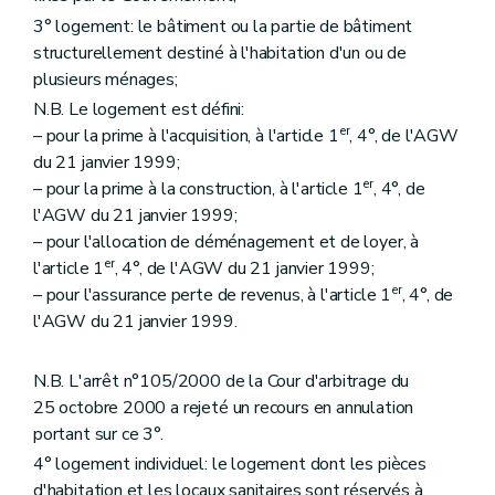
Art. 29
3° logement: le bâtiment ou la partie de bâtiment
Art. 30
structurellement destiné à l'habitation d'un ou de
Art. 31
plusieurs ménages;
Art. 32
Art. 33
N.B. Le logement est défini:
Art. 34
er
– pour la prime à l'acquisition, à l'article 1
, 4°, de l'AGW
Sous-section 2
Des conditions d'octroi et du calcul des aides
du 21 janvier 1999;
Art. 35
Art. 36
er
– pour la prime à la construction, à l'article 1
, 4°, de
Art. 37
l'AGW du 21 janvier 1999;
Art. 38
– pour l'allocation de déménagement et de loyer, à
Sous-section 3
De la procédure
er
l'article 1
, 4°, de l'AGW du 21 janvier 1999;
Art. 39
Art. 40
er
– pour l'assurance perte de revenus, à l'article 1
, 4°, de
Art. 41
l'AGW du 21 janvier 1999.
Art. 42
Art. 43
Section 2
Des aides à l'équipement d'ensembles de logements
N.B. L'arrêt n°105/2000 de la Cour d'arbitrage du
Sous-section première
Des aides à l'équipement
25 octobre 2000 a rejeté un recours en annulation
Art. 44
portant sur ce 3°.
Art. 45
Art. 46
4° logement individuel: le logement dont les pièces
Sous-section 2
Des conditions d'octroi et du calcul des aides
d'habitation et les locaux sanitaires sont réservés à