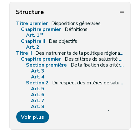
Structure
Titre premier
Dispositions générales
Chapitre premier
Définitions
er
Art. 1
Chapitre II
Des objectifs
Art. 2
Titre II
Des instruments de la politique régionale du logement
Chapitre premier
Des critères de salubrité des logements
Section première
De la fixation des critères de salubrité
Art. 3
Art. 4
Section 2
Du respect des critères de salubrité
Art. 5
Art. 6
Art. 7
Art. 8
Section 3
Des prescriptions particulières aux logements collectifs et aux petits logements individuels, loués ou mis en location à titre de résidence principale
Voir plus
Art. 9
Art. 10
Art. 11
Art. 12