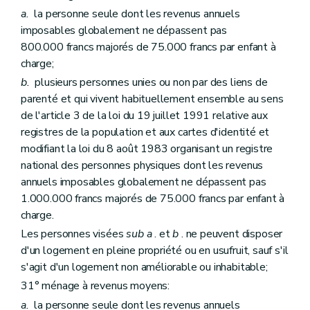
Art. 169
a.
la personne seule dont les revenus annuels
Sous-section 3
Du plan de gestion
imposables globalement ne dépassent pas
Art. 170
800.000 francs majorés de 75.000 francs par enfant à
Art. 171
Section 4
Du Fonds régional de solidarité
charge;
Art. 172
b.
plusieurs personnes unies ou non par des liens de
Art. 173
parenté et qui vivent habituellement ensemble au sens
Section 5
Des sanctions
Art. 174
de l'article 3 de la loi du 19 juillet 1991 relative aux
Chapitre III
Des sociétés de crédit social
registres de la population et aux cartes d'identité et
Art. 175
modifiant la loi du 8 août 1983 organisant un registre
Art. 176
national des personnes physiques dont les revenus
Art. 177
Art. 178
annuels imposables globalement ne dépassent pas
Chapitre IV
Du Fonds du logement des familles nombreuses de Wallonie
1.000.000 francs majorés de 75.000 francs par enfant à
Section première
Généralités
charge.
Art. 179
Section 2
Du contrat de gestion
Les personnes visées
sub
a
. et
b
. ne peuvent disposer
Art. 180
d'un logement en pleine propriété ou en usufruit, sauf s'il
Art. 181
s'agit d'un logement non améliorable ou inhabitable;
Art. 182
Section 3
Du financement
31° ménage à revenus moyens:
Art. 183
a.
la personne seule dont les revenus annuels