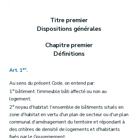
Art. 13
.
Chapitre II
Des aides aux personnes physiques
Section première
Des opérations subsidiables
Titre premier
Art. 14
Art. 15
Dispositions générales
Art. 16
Art. 17
Art. 18
Chapitre premier
Art. 19
Définitions
Art. 20
Art. 21
Art. 22
er
Art. 1
.
Section 2
Des formes d'aides
Art. 23
Au sens du présent Code, on entend par:
Section 3
Des conditions d'octroi et de calcul des aides
Art. 24
1° bâtiment: l'immeuble bâti affecté ou non au
Art. 25
logement;
Section 4
De la procédure
2° noyau d'habitat: l'ensemble de bâtiments situés en
Art. 26
Art. 27
zone d'habitat en vertu d'un plan de secteur ou d'un plan
Art. 28
communal d'aménagement du territoire et répondant à
Chapitre III
Des aides aux personnes morales autres que les sociétés de logement de service public
des critères de densité de logements et d'habitants
Section première
Des aides au logement
Sous-section première
Des catégories d'aide
fixés par le Gouvernement;