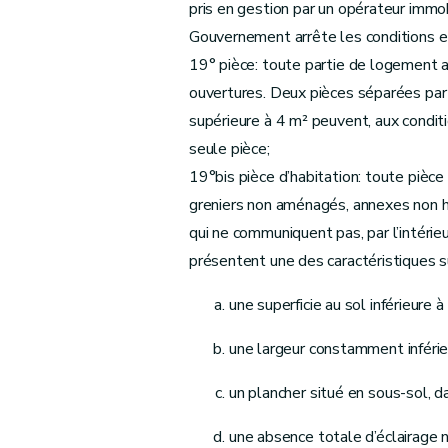
pris en gestion par un opérateur immob
Art. 53
Gouvernement arrête les conditions et
Chapitre IV
"Des aides aux sociétés de logement de serv
19° pièce: toute partie de logement 
Section première
(
Des aides aux habitation
ouvertures. Deux pièces séparées par 
Sous-section première
"Des catégorie
supérieure à 4 m² peuvent, aux condit
Art. 54
seule pièce;
Art. 55
19°bis pièce d’habitation: toute pièce a
Art. 56
greniers non aménagés, annexes non ha
Art. 57
qui ne communiquent pas, par l’intéri
Art. 58 ...
présentent une des caractéristiques s
Art. 59
une superficie au sol inférieure 
Art. 59bis
Art. 59ter
une largeur constamment inférie
Sous-section 2
"Des conditions d'octro
Art. 60
un plancher situé en sous-sol, d
Art. 61
une absence totale d’éclairage n
Art. 61bis