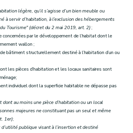
gement
– Décret du 9 février 2012, art. 16)
abitation légère, qu’il s’agisse d’un bien meuble ou
né à servir d’habitation, à l’exclusion des hébergements
du Tourisme" (décret du 2 mai 2019, art. 2)
;
urable
– Décret du 9 février 2012, art. 19)
ire concernées par le développement de l’habitat dont le
ernement wallon ;
es
 de bâtiment structurellement destiné à l’habitation d’un ou
nt les pièces d’habitation et les locaux sanitaires sont
l ménage;
ent individuel dont la superficie habitable ne dépasse pas
t dont au moins une pièce d’habitation ou un local
personnes majeures ne constituant pas un seul et même
t. 1er)
;
d’utilité publique visant à l’insertion et destiné