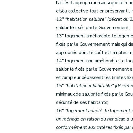
l’accès, l’appropriation ainsi que le m
Art. 29bis
et/ou collective tout en préservant l’i
Art. 30
12°
"habitation salubre" (décret du 
Art. 31
salubrité fixés par le Gouvernement;
Art. 32
13° logement améliorable: le logemen
Art. 33
fixés par le Gouvernement mais qui de
Art.
33
bis
appropriés dont le coût et l’ampleur 
Art. 34
14° logement non améliorable: le log
Art.
34
bis
salubrité fixés par le Gouvernement et
Sous-section 2
Des conditions d'octroi 
et l’ampleur dépassent les limites fi
Art. 35
15°
"habitation inhabitable" (décret
Art. 36
minimaux de salubrité fixés par le Gou
Art. 37
sécurité de ses habitants;
Art. 38
16°
"logement adapté: le logement d
Art.
38
bis
un ménage en raison du handicap d
Sous-section 3
De la procédure
conformément aux critères fixés pa
Art. 39