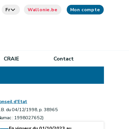
Fr
Wallonie.be
Mon compte
CRAIE
Contact
onseil d’Etat
.B. du 04/12/1998, p. 38965
Numac : 1998027652)
En vigueur du 01/10/2023 au