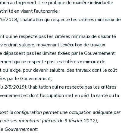
aintien au logement. Il se pratique de manière individuelle
ntimité en visant l’autonomie ;
2/5/2019)
: l’habitation qui respecte les critères minimaux de
t qui ne respecte pas les critères minimaux de salubrité
viendrait salubre, moyennant l’exécution de travaux
ne dépassent pas les limites fixées par le Gouvernement;
ement qui ne respecte pas les critères minimaux de
 qui exige, pour devenir salubre, des travaux dont le coût
et du calcul des aides
xées par le Gouvernement;
 du 2/5/2019)
: l’habitation qui ne respecte pas les critères
vernement et dont l’occupation met en péril la santé ou la
ont la configuration permet une occupation adéquate par
’un de ses membres"
(décret du 9 février 2012)
,
r le Gouvernement;