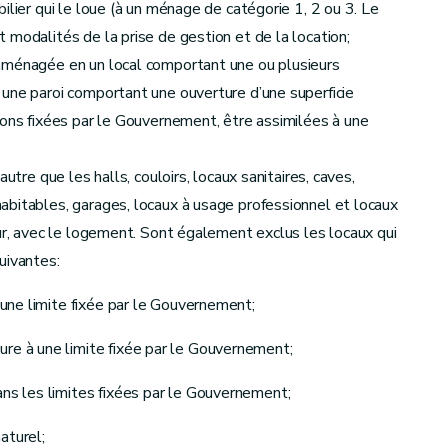
ilier qui le loue (à un ménage de catégorie 1, 2 ou 3. Le
 modalités de la prise de gestion et de la location;
ice public" (rétabli par le décret-programme du 17/07/2018, art. 379)
aménagée en un local comportant une ou plusieurs
-
décret du 28 septembre 2023, art.5).
s
une paroi comportant une ouverture d’une superficie
s d’aides"
ions fixées par le Gouvernement, être assimilées à une
utre que les halls, couloirs, locaux sanitaires, caves,
bitables, garages, locaux à usage professionnel et locaux
eur, avec le logement. Sont également exclus les locaux qui
uivantes:
à une limite fixée par le Gouvernement;
ure à une limite fixée par le Gouvernement;
i et du calcul des aides" (décret du 17/07/2018)
ans les limites fixées par le Gouvernement;
aturel;