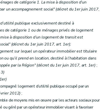
nages de catégorie 1. La mise à disposition d’un
par un accompagnement social" (décret du 1er juin 2017,
d’utilité publique exclusivement destiné à
t. 12)
s de catégorie 1 ou de ménages privés de logement
 mise à disposition d’un logement de transit est
t. 13)
al" (décret du 1er juin 2017, art. 1er)
;
ogement sur lequel un opérateur immobilier est titulaire
ion ou qu’il prend en location, destiné à l’habitation dans
t. 14)
loppée par la Région" (décret du 1er juin 2017, art. 1er)
;
. 3)
 1er)
compagné: logement d’utilité publique occupé par un
es
autres que les sociétés de logement de service public – Décret du 17 juillet 2018, art. 377)
évrier 2012)
;
 2017, art. 19)
ble de moyens mis en œuvre par les acteurs sociaux pour
er
u 1
juin 2017, art. 20)
 ou géré par un opérateur immobilier visant à favoriser