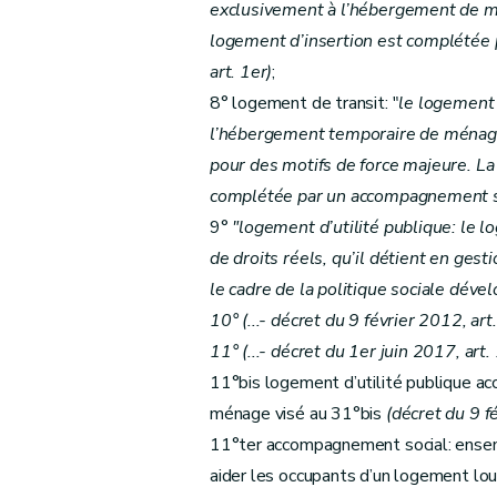
exclusivement à l’hébergement de mé
Art.
22
bis
logement d’insertion est complétée 
Art.
22
ter
art. 1er)
;
Art.
22
quater
8° logement de transit: "
le logement 
er
Section 2
(
(...)
– Décret du 1
juin 2017, ar
l’hébergement temporaire de ménage
Art. 23
pour des motifs de force majeure. La
er
Section 3
(
(...)
– Décret du 1
juin 2017, ar
complétée par un accompagnement soci
Art. 24
9°
"logement d’utilité publique: le l
Art. 25
de droits réels, qu’il détient en gest
er
Section 4
(
(...)
– Décret du 1
juin 2017, ar
le cadre de la politique sociale déve
Art. 26
10° (...- décret du 9 février 2012, art
Art. 27
11° (...- décret du 1er juin 2017, art.
Art. 28
11°bis logement d’utilité publique ac
Chapitre III
(
Des aides aux personnes moral
ménage visé au 31°bis
(décret du 9 f
er
Section première
(
(...)
– Décret du 1
juin
11°ter accompagnement social: ensem
Sous-section première
(
(...)
– Décret d
aider les occupants d’un logement loué
Art. 29