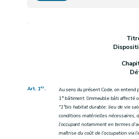
Art. 4
bis
Art.
4ter
.
Section 2
Du respect des critères (...-
D. 9
Art. 5
Titr
Art. 6
Disposit
Art. 7
Art.
7
bis
Chapi
Art.
7
ter
Déf
Art. 8
Section 3
Des prescriptions particulières aux logements
er
Art. 1
.
Au sens du présent Code, on entend p
Art. 9
1° bâtiment: l’immeuble bâti affecté 
Art. 10
"1°bis habitat durable: lieu de vie sa
Art. 10
bis
conditions matérielles nécessaires, 
Art. 11
l’occupant notamment en termes d’acce
Art. 12
maîtrise du coût de l’occupation via l
Art. 13