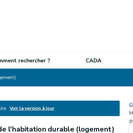
mment rechercher ?
CADA
ogement)
C
ble.
Voir la version à jour
M
(
e l'habitation durable (logement)