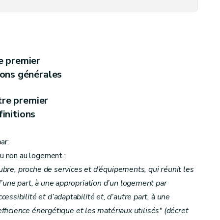
/2/2012)
e premier
ions générales
tre premier
initions
 collectifs et aux petits logements individuels, loués ou mis en location (
ar:
ou non au logement ;
lubre, proche de services et d’équipements, qui réunit les
d’une part, à une appropriation d’un logement par
ssibilité et d’adaptabilité et, d’autre part, à une
’efficience énergétique et les matériaux utilisés"
(décret