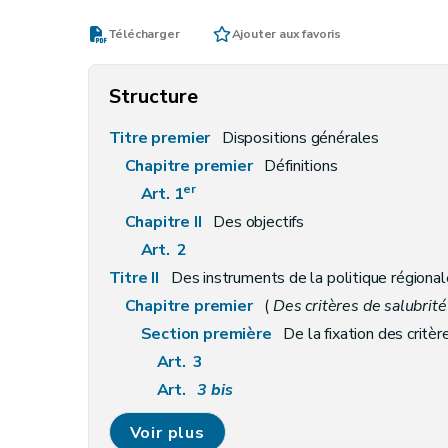
Télécharger
Ajouter aux favoris
Structure
Titre premier
Dispositions générales
Chapitre premier
Définitions
er
Art. 1
Chapitre II
Des objectifs
Art. 2
Titre II
Des instruments de la politique régiona
Chapitre premier
(
Des critères de salubrité 
Section première
De la fixation des critèr
Art. 3
Art.
3
bis
Art. 4
Voir plus
Section première
bis
De la sécurité contr