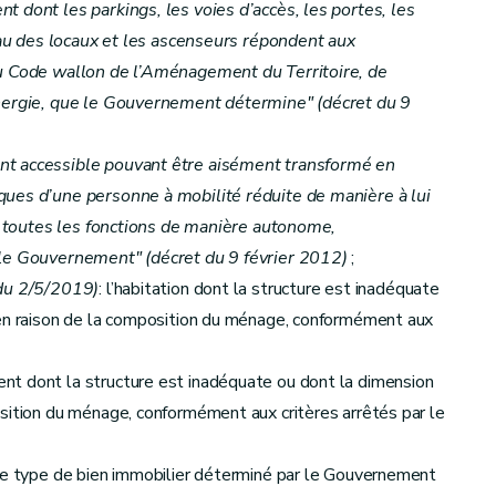
 dont les parkings, les voies d’accès, les portes, les
veau des locaux et les ascenseurs répondent aux
du Code wallon de l’Aménagement du Territoire, de
Énergie, que le Gouvernement détermine"
(décret du 9
sembles de logements
équipement
nt accessible pouvant être aisément transformé en
ues d’une personne à mobilité réduite de manière à lui
er toutes les fonctions de manière autonome,
r le Gouvernement"
(décret du 9 février 2012)
;
et du calcul des aides
 du 2/5/2019)
: l’habitation dont la structure est inadéquate
 en raison de la composition du ménage, conformément aux
t dont la structure est inadéquate ou dont la dimension
sition du ménage, conformément aux critères arrêtés par le
 le type de bien immobilier déterminé par le Gouvernement