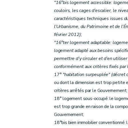
"16°bis logement accessible: logement
Art. 40 et 41
couloirs, les cages d’escalier, le ni
Art. 42
caractéristiques techniques issues 
Art. 43
l’Urbanisme, du Patrimoine et de l’
Section 2
Des aides à l'équipement d'en
février 2012)
;
Sous-section première
Des aides à l'
"16°ter logement adaptable: logeme
Art. 44
logement adapté aux besoins spécifiq
Art. 45
permettre d’y circuler et d’en utilis
Art. 46
conformément aux critères fixés pa
Sous-section 2
Des conditions d'octroi 
17°
"habitation surpeuplée" (décret
Art. 47
ou dont la dimension est trop petite
Art. 48
critères arrêtés par le Gouvernement;
Art. 49
18° logement sous-occupé: le logemen
Art. 50
est trop grande en raison de la compo
Sous-section 3
De la procédure
Gouvernement;
Art. 51
18°bis bien immobilier conventionné:
Art. 52