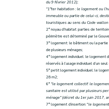
du 9 février 2012)
;
Section
4
Du Fonds régional pour le relo
"1°ter habitation : le logement ou l’h
Art.
13
bis
immeuble ou partie de celui-ci, desti
Art.
13
ter
touristiques au sens du Code wallon 
er
Chapitre
1
bis
Des critères de l'habitat d
2° noyau d’habitat: parties de territo
Art.
13
quater
périmètre est déterminé par le Gouv
Chapitre II
Des aides aux personnes physiqu
3° logement: le bâtiment ou la partie
Section première
de plusieurs ménages;
Art. 14
4° logement individuel: le logement do
Art. 15
réservés à l’usage individuel d’un seu
Art. 16
5° petit logement individuel: le logem
Art. 17
28 m2;
Art. 18
6°
"le logement collectif: le logemen
Art. 19
sanitaire est utilisé par plusieurs 
Art. 20
ménage" (décret du 1er juin 2017, ar
Art. 21
7° logement d’insertion: "
le logement 
Art. 22