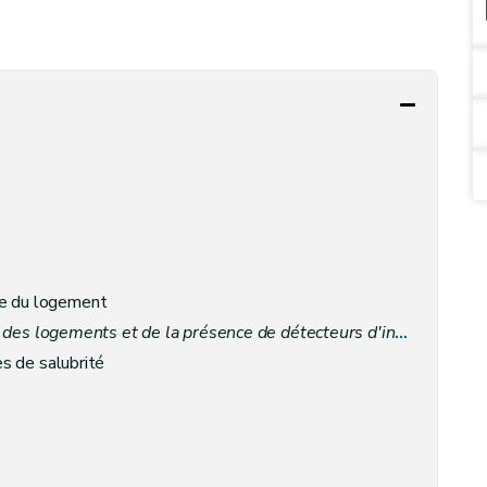
le du logement
des logements et de la présence de détecteurs d'incendie
– Déc
es de salubrité
e les risques d'incendie des habitations
(et contre l'intoxication par le monoxyde de carbone - D. 3/7/2008)