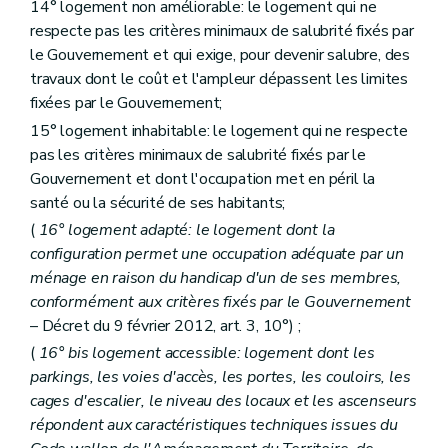
14° logement non améliorable: le logement qui ne
Art. 86
respecte pas les critères minimaux de salubrité fixés par
Section 2
Des missions
Art. 87
le Gouvernement et qui exige, pour devenir salubre, des
Art. 88
travaux dont le coût et l'ampleur dépassent les limites
Section 3
Des moyens d'action
fixées par le Gouvernement;
Art. 89
15° logement inhabitable: le logement qui ne respecte
Art. 90
Art. 91
pas les critères minimaux de salubrité fixés par le
Art. 92
Gouvernement et dont l'occupation met en péril la
Art. 93
santé ou la sécurité de ses habitants;
Section 4
De l'accès au logement
Art. 94
(
16° logement adapté: le logement dont la
Section 5
Des ressources
configuration permet une occupation adéquate par un
Art. 95
ménage en raison du handicap d'un de ses membres,
Art. 96
conformément aux critères fixés par le Gouvernement
Section 6
De la structure et du fonctionnement
Sous-section première
De l'assemblée générale
– Décret du 9 février 2012, art. 3, 10°) ;
Art. 97
(
16°
bis
logement accessible: logement dont les
Art. 97
bis
parkings, les voies d'accès, les portes, les couloirs, les
Sous-section 2
Du conseil d'administration
Art. 98
cages d'escalier, le niveau des locaux et les ascenseurs
Art. 99
répondent aux caractéristiques techniques issues du
Art. 100