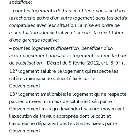
spécifique:
Art. 84
Section 3
Des conditions d'octroi des aides et de la mise en gestion
– pour les logements de transit, obtenir une aide dans
Art. 85
la recherche active d'un autre logement dans les délais
Art. 85
bis
compatibles avec leur situation, la mise en ordre de
Titre III
bis
"De l'audit des acteurs locaux de la politique du logement" (décret du 9 février 2012)
Art. 200/1
leur situation administrative et sociale, la constitution
Titre IV
Dispositions administratives et pénales
d'une garantie locative;
Art. 200
bis
– pour les logements d'insertion, bénéficier d'un
Art. 200ter
Art. 201
accompagnement utilisant le logement comme facteur
Art. 202
de stabilisation
– Décret du 9 février 2012, art. 3, 9° ) .
Art. 202
bis
12° logement salubre: le logement qui respecte les
Titre V
Dispositions finales
Art. 203
critères minimaux de salubrité fixés par le
Art. 204
Gouvernement;
Art. 205
13° logement améliorable: le logement qui ne respecte
Art. 205bis
Art. 206
pas les critères minimaux de salubrité fixés par le
Art. 207
Gouvernement mais qui deviendrait salubre, moyennant
Titre VI
"Disposition interprétative" (décret du 30 avril 2009)
l'exécution de travaux appropriés dont le coût et
Art. 208
l'ampleur ne dépassent pas les limites fixées par le
Titre III
Des acteurs de la politique régionale du logement
Chapitre premier
De la Société wallonne du logement
Gouvernement;
Section première
Généralités