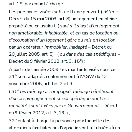
er
art. 1
) par enfant à charge.
Les personnes visées
sub
a. et b. ne peuvent (
détenir
–
Décret du 15 mai 2003, art. 8) un logement en pleine
propriété ou en usufruit, (
sauf s'il s'agit d'un logement
non améliorable, inhabitable, et en cas de location ou
d'occupation d'un logement géré ou mis en location
par un opérateur immobilier, inadapté
– Décret du
20 juillet 2005, art. 5) (
ou dans des cas spécifiques
–
Décret du 9 février 2012, art. 3, 18°) ;
À partir de l'année 2009, les montants visés sous ce
31° sont adaptés conformément à l'AGW du 13
novembre 2008, articles 2 et 3.
(
31°
bis
ménage accompagné: ménage bénéficiant
d'un accompagnement social spécifique dont les
modalités sont fixées par le Gouvernement
– Décret
du 9 février 2012, art. 3, 19°) ;
32° enfant à charge: la personne pour laquelle des
allocations familiales ou d'orphelin sont attribuées à un