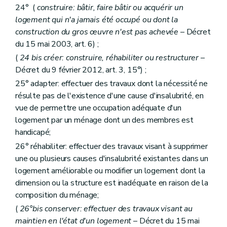
Sous-section première
bis
De la réalisation d'audits
24° (
construire: bâtir, faire bâtir ou acquérir un
Art.
165
bis
Sous-section 2
Du commissaire
logement qui n'a jamais été occupé ou dont la
Art. 166
construction du gros œuvre n'est pas achevée
– Décret
Art. 167
du 15 mai 2003, art. 6) ;
Art. 168
Art. 169
(
24
bis
créer: construire, réhabiliter ou restructurer
–
Sous-section 3
Du plan de gestion
Décret du 9 février 2012, art. 3, 15°) ;
Art. 170
25° adapter: effectuer des travaux dont la nécessité ne
Art. 171
résulte pas de l'existence d'une cause d'insalubrité, en
Section 3
bis
De la chambre de recours
Art. 171
bis
vue de permettre une occupation adéquate d'un
Section 4
Du Fonds régional de solidarité
logement par un ménage dont un des membres est
Art. 172
handicapé;
Art. 173
Section 5
Des sanctions
26° réhabiliter: effectuer des travaux visant à supprimer
Art. 174
une ou plusieurs causes d'insalubrité existantes dans un
Section 6
Du comite d'accompagnement et de suivi des commissaires spéciaux
logement améliorable ou modifier un logement dont la
Art. 174
bis
dimension ou la structure est inadéquate en raison de la
Chapitre III
(
De la Société wallonne du crédit social et des Guichets du crédit social
Section première
De la Société wallonne du crédit social
composition du ménage;
Sous-section première
Généralités
(
26°bis conserver: effectuer des travaux visant au
Art. 1751
maintien en l'état d'un logement
– Décret du 15 mai
Sous-section 2
Des missions de service public, des tâches de service public et des moyens d'actions de la Société