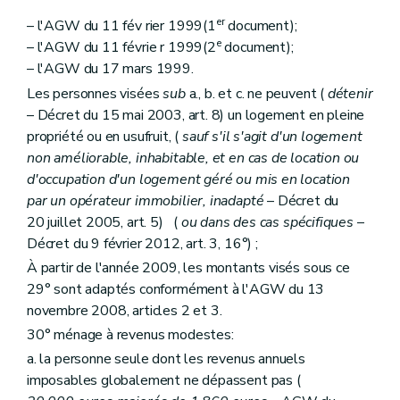
Chapitre IV
Du Fonds du logement des familles nombreuses de Wallonie
Section première
Généralités
er
– l'AGW du 11 fév rier 1999(1
document);
Art. 179
e
– l'AGW du 11 févrie r 1999(2
document);
Section 2
Du contrat de gestion
– l'AGW du 17 mars 1999.
Art. 180
Art. 181
Les personnes visées
sub
a., b. et c. ne peuvent (
détenir
Art. 182
– Décret du 15 mai 2003, art. 8) un logement en pleine
Section 3
Du financement
propriété ou en usufruit, (
sauf s'il s'agit d'un logement
Art. 183
Section 4
De l'administration et du contrôle
non améliorable, inhabitable, et en cas de location ou
Art. 184
d'occupation d'un logement géré ou mis en location
Art. 184
bis
par un opérateur immobilier, inadapté
– Décret du
Art. 185
20 juillet 2005, art. 5) (
ou dans des cas spécifiques
–
Art. 185
bis
Section 5
Du comité d'orientation du Fonds
Décret du 9 février 2012, art. 3, 16°) ;
Art. 186
À partir de l'année 2009, les montants visés sous ce
Chapitre V
Des pouvoirs locaux
29° sont adaptés conformément à l'AGW du 13
Art. 187
Art. 188
novembre 2008, articles 2 et 3.
Art. 189
30° ménage à revenus modestes:
Art. 190
a. la personne seule dont les revenus annuels
Chapitre VI
Des organismes à finalité sociale
Section première
Dispositions communes
imposables globalement ne dépassent pas (
Art. 191