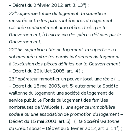
Art. 154
– Décret du 9 février 2012, art. 3, 13°) ;
Art. 155
22° superficie totale du logement: la superficie
Art. 156
Art.
157
mesurée entre les parois intérieures du logement
Sous-section 6
Du directeur-gérant
calculée conformément aux critères fixés par le
Art. 158
Gouvernement, à l'exclusion des pièces définies par le
Art. 158
bis
Gouvernement;
Art. 158
ter
Art.
158
quater
22°
bis
superficie utile du logement: la superficie au
Sous-section 7
Du personnel
sol mesurée entre les parois intérieures du logement
Art.
158
quinquies
à l'exclusion des pièces définies par le Gouvernement
Art. 159
Sous-section 8
Du contrôle des recettes et des dépenses
– Décret du 20 juillet 2005, art. 4 ) ;
Art. 159
bis
23° opérateur immobilier: un pouvoir local, une régie (
...
Art. 160
– Décret du 15 mai 2003, art. 5) autonome, la Société
Art. 161
Section 2
bis
Des contrats d'objectifs
– Décret du 20 juillet 2005, art. 29, §1
wallonne du logement, une société de logement de
Art. 162
service public, le Fonds du logement des familles
Section 3
De la tutelle administrative
nombreuses de Wallonie (
, une agence immobilière
Sous-section première
De la tutelle
sociale ou une association de promotion du logement
–
Art. 163
Art. 164
Décret du 15 mai 2003, art. 5) (
, la Société wallonne
Art. 165
du Crédit social
– Décret du 9 février 2012, art. 3, 14°) ;