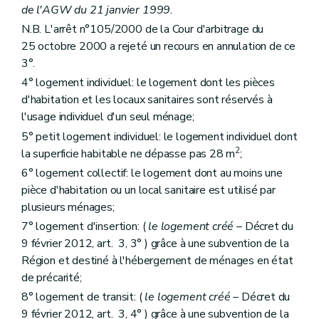
Art. 36
de l'AGW du 21 janvier 1999.
Art. 37
N.B. L'arrêt n°105/2000 de la Cour d'arbitrage du
Art. 38
Art.
38
bis
25 octobre 2000 a rejeté un recours en annulation de ce
Sous-section 3
De la procédure
3°.
Art. 39
4° logement individuel: le logement dont les pièces
Art. 40 et 41
Art. 42
d'habitation et les locaux sanitaires sont réservés à
Art. 43
l'usage individuel d'un seul ménage;
Section 2
Des aides à l'équipement d'ensembles de logements
5° petit logement individuel: le logement individuel dont
Sous-section première
Des aides à l'équipement
Art. 44
2
la superficie habitable ne dépasse pas 28 m
;
Art. 45
6° logement collectif: le logement dont au moins une
Art. 46
pièce d'habitation ou un local sanitaire est utilisé par
Sous-section 2
Des conditions d'octroi et du calcul des aides
Art. 47
plusieurs ménages;
Art. 48
7° logement d'insertion: (
le logement créé
– Décret du
Art. 49
9 février 2012, art. 3, 3° ) grâce à une subvention de la
Art. 50
Sous-section 3
De la procédure
Région et destiné à l'hébergement de ménages en état
Art. 51
de précarité;
Art. 52
8° logement de transit: (
le logement créé
– Décret du
Art. 53
Chapitre IV
Des aides aux sociétés de logement de service public
9 février 2012, art. 3, 4° ) grâce à une subvention de la