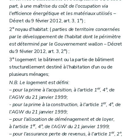
Art. 22
quater
part, à une maîtrise du coût de l'occupation via
Section 2
Des formes d'aides
l'efficience énergétique et les matériaux utilisés
–
Art. 23
Décret du 9 février 2012, art. 3, 1°) ;
Section 3
Des conditions d'octroi et de calcul des aides
Art. 24
2° noyau d'habitat: (
parties de territoire concernées
Art. 25
par le développement de l'habitat dont le périmètre
Section 4
De la procédure
est déterminé par le Gouvernement wallon
– Décret
Art. 26
Art. 27
du 9 février 2012, art. 3, 2°) ;
Art. 28
3° logement: le bâtiment ou la partie de bâtiment
Chapitre III
Des aides aux personnes morales autres que les sociétés de logement de service public
structurellement destiné à l'habitation d'un ou de
Section première
Des aides au logement
plusieurs ménages;
Sous-section première
Des catégories d'aide
Art. 29
N.B. Le logement est défini:
Art. 30
er
– pour la prime à l'acquisition, à l'article 1
, 4°, de
Art. 31
l'AGW du 21 janvier 1999;
Art. 32
Art. 33
er
- pour la prime à la construction, à l'article 1
, 4°, de
Art.
33
bis
l'AGW du 21 janvier 1999;
Art. 34
– pour l'allocation de déménagement et de loyer,
Art. 34
bis
er
à l'article 1
, 4°, de l'AGW du 21 janvier 1999;
Sous-section 2
Des conditions d'octroi et du calcul des aides
Art. 35
er
– pour l'assurance perte de revenus, à l'article 1
, 2°,