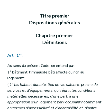
Section 3
Des prescriptions particulières aux logements collectifs et aux petits logements individuels, loués ou mis en location (
.
Art. 9
Art. 10
Titre premier
Art. 11
Art. 12
Dispositions générales
Art. 13
Section
4
Du Fonds régional pour le relogement
– 
Art.
13
bis
Chapitre premier
Art.
13
ter
Définitions
er
Chapitre
1
bis
Des critères de l'habitat durable
– 
Art.
13
quater
Chapitre II
Des aides aux personnes physiques
er
Art. 1
.
Section première
Des opérations subsidiables
Art. 14
Au sens du présent Code, on entend par:
Art. 15
Art. 16
1° bâtiment: l'immeuble bâti affecté ou non au
Art. 17
logement;
Art. 18
(
1°
bis
habitat durable: lieu de vie salubre, proche de
Art. 19
Art. 20
services et d'équipements, qui réunit les conditions
Art. 21
matérielles nécessaires, d'une part, à une
Art. 22
appropriation d'un logement par l'occupant notamment
Art.
22
bis
Art.
22
ter
en termes d'accessibilité et d'adaptabilité et, d'autre