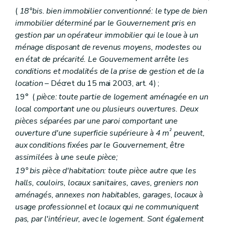
Section 9
Du budget, de la comptabilité, des programmes d'investissements
(
18°bis. bien immobilier conventionné: le type de bien
Art. 117 à 126
immobilier déterminé par le Gouvernement pris en
Section 10
Du personnel
gestion par un opérateur immobilier qui le loue à un
Art. 127
Art. 128
ménage disposant de revenus moyens, modestes ou
Art. 129
en état de précarité. Le Gouvernement arrête les
Chapitre II
Des sociétés de logement de service public
conditions et modalités de la prise de gestion et de la
Section première
Des missions et moyens d'action
location
– Décret du 15 mai 2003, art. 4) ;
Art. 130
Art. 131
19° (
pièce: toute partie de logement aménagée en un
Art.
131
bis
local comportant une ou plusieurs ouvertures. Deux
Art. 132
pièces séparées par une paroi comportant une
Art. 133
Art. 134
²
ouverture d'une superficie supérieure à 4 m
peuvent,
Art. 135
aux conditions fixées par le Gouvernement, être
Art. 136
assimilées à une seule pièce;
Art. 137
Section 2
De la structure des sociétés de logement de service public
19°
bis
pièce d'habitation: toute pièce autre que les
Sous-section première
Du capital
halls, couloirs, locaux sanitaires, caves, greniers non
Art. 138
aménagés, annexes non habitables, garages, locaux à
Sous-section 2
Du champ d'activités territorial, des fusions et des restructurations
usage professionnel et locaux qui ne communiquent
Art. 139
Art. 140
pas, par l'intérieur, avec le logement. Sont également