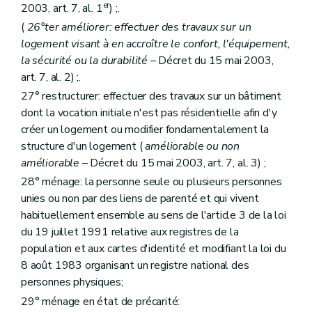
Art. 1752
er
2003, art. 7, al. 1
) ;.
Sous-section 3
Des ressources
(
26°ter améliorer: effectuer des travaux sur un
Art. 1753
logement visant à en accroître le confort, l'équipement,
Sous-section 4
Des organes de la Société
Section
A. De l'assemblée générale
la sécurité ou la durabilité
– Décret du 15 mai 2003,
Art. 1754
art. 7, al. 2) ;.
Section
B. Du conseil d'administration
27° restructurer: effectuer des travaux sur un bâtiment
Art. 1755
Art. 1756
dont la vocation initiale n'est pas résidentielle afin d'y
Art. 1757
créer un logement ou modifier fondamentalement la
Art. 1758
structure d'un logement (
améliorable ou non
Section
C. De la direction
améliorable
– Décret du 15 mai 2003, art. 7, al. 3) ;
Art. 1759
Section
D. Du comité d'orientation
28° ménage: la personne seule ou plusieurs personnes
Art. 17510
unies ou non par des liens de parenté et qui vivent
Section
E. Du comité de crédits
habituellement ensemble au sens de l'article 3 de la loi
Art. 17511
Section
F. Du comité de gestion financière
du 19 juillet 1991 relative aux registres de la
Art. 17512
population et aux cartes d'identité et modifiant la loi du
Sous-section 5
Du personnel de la Société
8 août 1983 organisant un registre national des
Art. 17513
personnes physiques;
Art. 17514
Sous-section 6
Du contrôle de la Société
29° ménage en état de précarité:
Section
A. Du contrôle révisoral