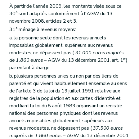
Art. 204
À partir de l'année 2009, les montants visés sous ce
Art. 205
Art.
205
bis
30° sont adaptés conformément à l'AGW du 13
Art. 206
novembre 2008, articles 2 et 3.
Art. 207
31° ménage à revenus moyens:
Titre
VI
Disposition interprétative
– Décret du 30 avril 2009, art. 9)
Art.
208
a. la personne seule dont les revenus annuels
Titre
VII
Mise en œuvre des dispositions de la Directive 2006/123/CE du Parlement européen et du Conseil du 12 décembre 2006 relative aux services dans le marché intérieur
imposables globalement, supérieurs aux revenus
Art.
209
modestes, ne dépassent pas (
31.000 euros majorés
er
de 1.860 euros
– AGW du 13 décembre 2001, art. 1
)
par enfant à charge;
b. plusieurs personnes unies ou non par des liens de
parenté et qui vivent habituellement ensemble au sens
de l'article 3 de la loi du 19 juillet 1991 relative aux
registres de la population et aux cartes d'identité et
modifiant la loi du 8 août 1983 organisant un registre
national des personnes physiques dont les revenus
annuels imposables globalement, supérieurs aux
revenus modestes, ne dépassent pas (
37.500 euros
majorés de 1.860 euros
– AGW du 13 décembre 2001,