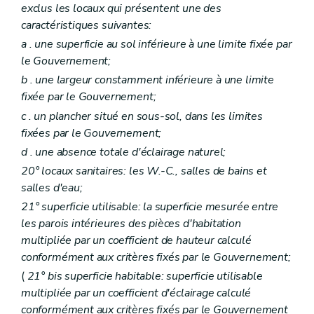
Art. 141
exclus les locaux qui présentent une des
Art. 142
caractéristiques suivantes:
Art. 143
Art. 144
a
. une superficie au sol inférieure à une limite fixée par
Art. 145
le Gouvernement;
Sous-section 3
De l'assemblée générale
b
. une largeur constamment inférieure à une limite
Art. 146
Art. 147
fixée par le Gouvernement;
Sous-section 4
(Du conseil d'administration et des autres organes de gestion – Décret du 30 mars 2006, art. 8
c
. un plancher situé en sous-sol, dans les limites
Art. 148
fixées par le Gouvernement;
Art. 148
bis
Art. 148
ter
d
. une absence totale d'éclairage naturel;
Art. 148
quater
20° locaux sanitaires: les W.-C., salles de bains et
Art. 148
quinquies
salles d'eau;
Art. 149
Art. 150
21° superficie utilisable: la superficie mesurée entre
Art. 151
les parois intérieures des pièces d'habitation
Art. 152
multipliée par un coefficient de hauteur calculé
Art. 152
bis
Art. 152
ter
conformément aux critères fixés par le Gouvernement;
Art. 152
quater
(
21°
bis
superficie habitable: superficie utilisable
Art. 152
quinquies
multipliée par un coefficient d'éclairage calculé
Sous-section 5
Des comités consultatifs des locataires et des propriétaires
Art. 153
conformément aux critères fixés par le Gouvernement