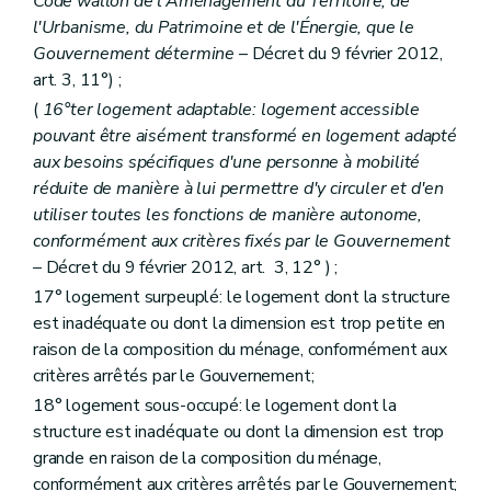
Code wallon de l'Aménagement du Territoire, de
Art. 101
l'Urbanisme, du Patrimoine et de l'Énergie, que le
Art. 102
Art. 103
Gouvernement détermine
– Décret du 9 février 2012,
Art. 104
art. 3, 11°) ;
Sous-section 3
De la direction
(
16°ter logement adaptable: logement accessible
Art. 105
Art. 106
pouvant être aisément transformé en logement adapté
Art. 107
aux besoins spécifiques d'une personne à mobilité
Sous-section 4
Du comité d'orientation de la Société
réduite de manière à lui permettre d'y circuler et d'en
Art. 1072
Section 7
Du contrat de gestion
utiliser toutes les fonctions de manière autonome,
Art. 108
conformément aux critères fixés par le Gouvernement
Art. 109
– Décret du 9 février 2012, art. 3, 12° ) ;
Art. 110
17° logement surpeuplé: le logement dont la structure
Art. 111
Section 8
Du Comité de gestion financière et des contrôles
est inadéquate ou dont la dimension est trop petite en
Sous-section première
Du comité de gestion financière
raison de la composition du ménage, conformément aux
Art. 112
critères arrêtés par le Gouvernement;
Art. 113
Art. 114
18° logement sous-occupé: le logement dont la
Sous-section 2
(
Des commissaires du Gouvernement
structure est inadéquate ou dont la dimension est trop
Art. 115
grande en raison de la composition du ménage,
Sous-section 3
Du contrôle révisoral
conformément aux critères arrêtés par le Gouvernement;
Art. 116