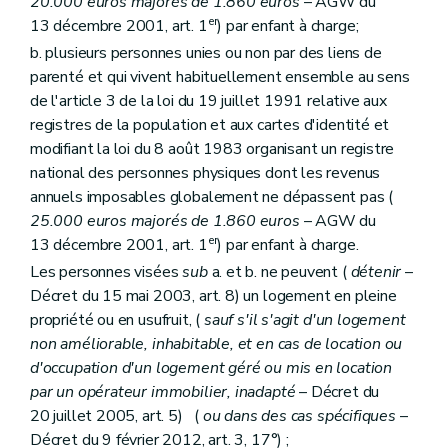
20.000 euros majorés de 1.860 euros
– AGW du
Art. 192
er
13 décembre 2001, art. 1
) par enfant à charge;
Section 2
Des dispositions spécifiques aux agences immobilières sociales
Art. 193
b. plusieurs personnes unies ou non par des liens de
Art. 194
parenté et qui vivent habituellement ensemble au sens
Section 3
(
Des dispositions spécifiques aux régies des quartiers
de l'article 3 de la loi du 19 juillet 1991 relative aux
Art. 195
registres de la population et aux cartes d'identité et
Art. 196
Art. 197
modifiant la loi du 8 août 1983 organisant un registre
Section 4
Des dispositions spécifiques aux associations de promotion du logement
national des personnes physiques dont les revenus
Art. 198
annuels imposables globalement ne dépassent pas (
Art. 199
25.000 euros majorés de 1.860 euros
– AGW du
Chapitre VII
(
Du Conseil supérieur du logement
– Dé
Art. 200
er
13 décembre 2001, art. 1
) par enfant à charge.
Titre
III
bis
De l'audit des acteurs locaux de la politique du logement
Les personnes visées
sub
a. et b. ne peuvent (
détenir
–
Art.
200/1
Décret du 15 mai 2003, art. 8) un logement en pleine
Titre IV
(
Dispositions administratives et pénales
– Décr
Art.
200
bis
propriété ou en usufruit, (
sauf s'il s'agit d'un logement
Art. 200
ter
non améliorable, inhabitable, et en cas de location ou
Art. 201
d'occupation d'un logement géré ou mis en location
Art. 202
par un opérateur immobilier, inadapté
– Décret du
Art. 202
bis
Titre V
Dispositions finales
20 juillet 2005, art. 5) (
ou dans des cas spécifiques
–
Art. 203
Décret du 9 février 2012, art. 3, 17°) ;