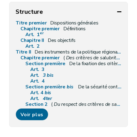
Structure
Titre premier
Dispositions générales
Chapitre premier
Définitions
er
Art. 1
Chapitre II
Des objectifs
Art. 2
Titre II
Des instruments de la politique régionale du logement
Chapitre premier
(
Des critères de salubrité des logements et de la présence de détecteurs d'incendie
Section première
De la fixation des critères de salubrité
Art. 3
Art.
3
bis
Art. 4
Section première
bis
De la sécurité contre les risques d'incendie des logements par la présence de détecteurs d'incendie
Art. 4
bis
Art.
4ter
Section 2
(
Du respect des critères de salubrité et de la présence de détecteurs d'incendie
Art. 5
Voir plus
Art. 6
Art. 7
Art. 7
bis
Art. 8