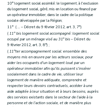
Sous-section première
Des aides à l'équipement
10° logement social assimilé: le logement, à l'exclusion
Art. 69
du logement social, géré, mis en location ou financé par
Art. 70
Art. 71
un opérateur immobilier, dans le cadre de la politique
Sous-section 2
Des conditions d'octroi et du calcul des aides
sociale développée par la Région;
Art. 72
11° (
...
– Décret du 9 février 2012, art. 3, 7°)
Art. 73
Art. 74
(
11°
bis
logement social accompagné: logement social
Art. 75
occupé par un ménage visé au 31°
bis
– Décret du
Sous-section 3
De la procédure
9 février 2012, art. 3, 8°) ;
Art. 76
Art. 77
(
11°ter accompagnement social: ensemble des
Art. 78
moyens mis en œuvre par les acteurs sociaux, pour
Chapitre IV
bis
Des aides au partenariat
aider les occupants d'un logement loué par un
Art. 78
bis
Chapitre V
Dispositions spécifiques relatives aux zones d'initiative privilégiée
opérateur immobilier afin qu'ils puissent s'insérer
Art. 79
socialement dans le cadre de vie, utiliser leur
Chapitre VI
De la lutte contre l'inoccupation des logements
logement de manière adéquate, comprendre et
Section première
De la phase amiable
respecter leurs devoirs contractuels, accéder à une
Art. 80
Art. 81
aide adaptée à leur situation et à leurs besoins, auprès
Art. 82
des services existants dans le secteur de l'aide à la
Section 2
De la procédure judiciaire
personne et de l'action sociale, et de manière plus
Art. 83