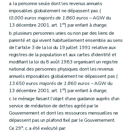
a. la personne seule dont les revenus annuels
Art. 17515
Section
B. Du contrôle du Gouvernement
imposables globalement ne dépassent pas (
Art. 17516
l0.000 euros majorés de 1.860 euros
– AGW du
Sous-section 7
Du contrat de gestion
er
13 décembre 2001, art. 1
) par enfant à charge;
Section
A. Définition et contenu
b. plusieurs personnes unies ou non par des liens de
Art. 17517
Section
B. Conclusion, approbation, entrée en vigueur, durée et absence d'un contrat de gestion
parenté et qui vivent habituellement ensemble au sens
Art. 17518
de l'article 3 de la loi du 19 juillet 1991 relative aux
Section
C. Evaluation du contrat de gestion
registres de la population et aux cartes d'identité et
Art. 17519
Section 2
Des Guichets du crédit social
modifiant la loi du 8 août 1983 organisant un registre
Sous-section première
Généralités
national des personnes physiques dont les revenus
Art. 1761
annuels imposables globalement ne dépassent pas (
Art. 1762
13.650 euros majorés de 1.860 euros
– AGW du
Art. 1763
er
Sous-section 2
Du contrôle des Guichets
13 décembre 2001, art. 1
) par enfant à charge;
Art. 1771
c. le ménage faisant l'objet d'une guidance auprès d'un
Art. 1772
service de médiation de dettes agréé par le
Art.
1773
Sous-section 3
Des sanctions
Gouvernement et dont les ressources mensuelles ne
Art. 1781
dépassent pas un plafond fixé par le Gouvernement.
Sous-section 4
De la perte de l'agrément
Ce 29°, c. a été exécuté par:
Art. 1782