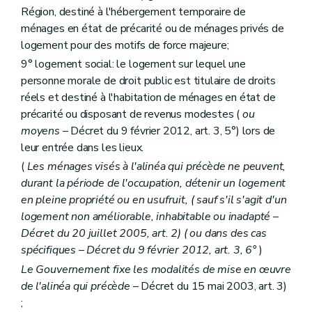
Section première
Des aides au logement
Région, destiné à l'hébergement temporaire de
Sous-section première
Des catégories d'aide
ménages en état de précarité ou de ménages privés de
Art. 54
logement pour des motifs de force majeure;
Art. 55
Art. 56
9° logement social: le logement sur lequel une
Art. 57
personne morale de droit public est titulaire de droits
Art. 58
réels et destiné à l'habitation de ménages en état de
Art. 59
Art. 59
bis
précarité ou disposant de revenus modestes (
ou
Art.
59
ter
moyens
– Décret du 9 février 2012, art. 3, 5°) lors de
Sous-section 2
Des conditions d'octroi et du calcul des aides
leur entrée dans les lieux.
Art. 60
(
Les ménages visés à l'alinéa qui précède ne peuvent,
Art. 61
Art. 62
durant la période de l'occupation, détenir un logement
Art. 63
en pleine propriété ou en usufruit, (
sauf s'il s'agit d'un
Art.
63
bis
logement non améliorable, inhabitable ou inadapté
–
Sous-section 3
De la procédure
Art. 64
Décret du 20 juillet 2005, art. 2) (
ou dans des cas
Art. 65
spécifiques
– Décret du 9 février 2012, art. 3, 6°
)
Art. 66
Le Gouvernement fixe les modalités de mise en œuvre
Art. 67
de l'alinéa qui précède
– Décret du 15 mai 2003, art. 3)
Art. 68
Section 2
Des aides à l'équipement
;