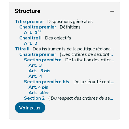
Structure
Titre premier
Dispositions générales
Chapitre premier
Définitions
er
Art. 1
Chapitre II
Des objectifs
Art. 2
Titre II
Des instruments de la politique régionale du logement
Chapitre premier
(
Des critères de salubrité des logements et de la présence de détecteurs d'incendie
Section première
De la fixation des critères de salubrité
Art. 3
Art.
3
bis
Art. 4
Section première
bis
De la sécurité contre les risques d'incendie des logements par la présence de détecteurs d'incendie
Art. 4
bis
Art.
4ter
Section 2
(
Du respect des critères de salubrité et de la présence de détecteurs d'incendie
Art. 5
Voir plus
Art. 6
Art. 7
Art.
7
bis
er
Art.
7
ter
– Décret du 1
juin 2017, art 4