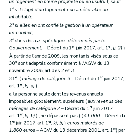
un logement en pleine propriété ou en usufruit, sauf:
Art. 193
Art. 194
1° s'il s'agit d'un logement non améliorable ou
Section 3
(
Des dispositions spécifiques aux régies des quartiers
inhabitable;
Art. 195
2° si elles en ont confié la gestion à un opérateur
Art. 196
immobilier;
Art. 197
Section 4
Des dispositions spécifiques aux associations de promotion du logement
3° dans des cas spécifiques déterminés par le
Art. 198
er
er
Gouvernement;
– Décret du 1
juin 2017, art. 1
,
j), 2)
)
Art. 199
Chapitre VII
(
Du Conseil supérieur du logement
– Dé
À partir de l'année 2009, les montants visés sous ce
Art. 200
30° sont adaptés conformément à l'AGW du 13
Titre
III
bis
De l'audit des acteurs locaux de la politique du logement
novembre 2008, articles 2 et 3.
Art.
200/1
er
Titre IV
(
Dispositions administratives et pénales
– Décr
31° (
ménage de catégorie 3
– Décret du 1
juin 2017,
Art.
200
bis
er
art. 1
,
k), a)
) :
Art. 200
ter
a. la personne seule dont les revenus annuels
Art. 201
Art. 202
imposables globalement, supérieurs (
aux revenus des
Art. 202
bis
er
ménages de catégorie 2
– Décret du 1
juin 2017,
Titre V
Dispositions finales
er
art. 1
,
k), b)
) , ne dépassent pas ( (
41.000
– Décret du
Art. 203
er
er
1
juin 2017, art. 1
,
k), b)
)
euros majorés de
Art. 204
er
Art. 205
1.860 euros
– AGW du 13 décembre 2001, art. 1
) par