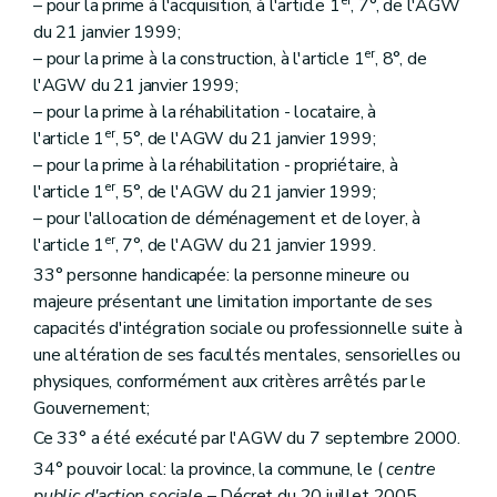
er
– pour la prime à l'acquisition, à l'article 1
, 7°, de l'AGW
du 21 janvier 1999;
er
– pour la prime à la construction, à l'article 1
, 8°, de
l'AGW du 21 janvier 1999;
– pour la prime à la réhabilitation - locataire, à
er
l'article 1
, 5°, de l'AGW du 21 janvier 1999;
– pour la prime à la réhabilitation - propriétaire, à
er
l'article 1
, 5°, de l'AGW du 21 janvier 1999;
– pour l'allocation de déménagement et de loyer, à
er
l'article 1
, 7°, de l'AGW du 21 janvier 1999.
33° personne handicapée: la personne mineure ou
majeure présentant une limitation importante de ses
capacités d'intégration sociale ou professionnelle suite à
une altération de ses facultés mentales, sensorielles ou
physiques, conformément aux critères arrêtés par le
Gouvernement;
Ce 33° a été exécuté par l'AGW du 7 septembre 2000.
34° pouvoir local: la province, la commune, le (
centre
public d'action sociale
– Décret du 20 juillet 2005,