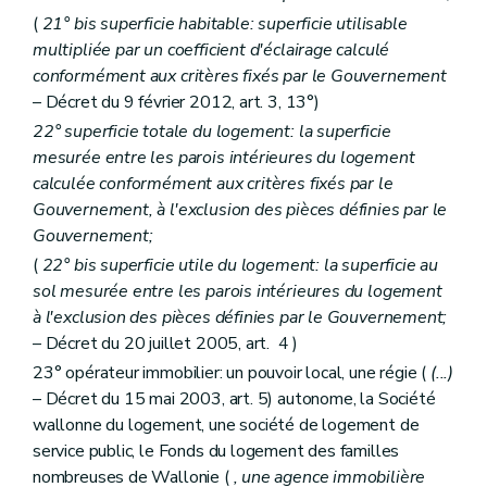
Art. 143
(
21°
bis
superficie habitable: superficie utilisable
Art. 144
Art. 145
multipliée par un coefficient d'éclairage calculé
Sous-section 3
De l'assemblée générale
conformément aux critères fixés par le Gouvernement
Art. 146
– Décret du 9 février 2012, art. 3, 13°)
Art. 147
Sous-section 4
(Du conseil d'administration et des autres organes de gestion – Décret du 30 mars 2006, art. 8
22° superficie totale du logement: la superficie
Art. 148
mesurée entre les parois intérieures du logement
Art. 148
bis
calculée conformément aux critères fixés par le
Art. 148
ter
Gouvernement, à l'exclusion des pièces définies par le
Art. 148
quater
Art. 148
quinquies
Gouvernement;
Art. 149
(
22°
bis
superficie utile du logement: la superficie au
Art. 150
sol mesurée entre les parois intérieures du logement
Art. 151
Art. 152
à l'exclusion des pièces définies par le Gouvernement;
Art. 152
bis
– Décret du 20 juillet 2005, art. 4 )
Art. 152
ter
23° opérateur immobilier: un pouvoir local, une régie (
(...)
Art. 152
quater
Art. 152
quinquies
– Décret du 15 mai 2003, art. 5) autonome, la Société
Sous-section 5
Des comités consultatifs des locataires et des propriétaires
wallonne du logement, une société de logement de
Art. 153
service public, le Fonds du logement des familles
Art. 154
nombreuses de Wallonie (
, une agence immobilière
Art. 155