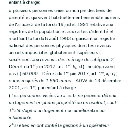
Art.
205
bis
enfant à charge;
Art. 206
b. plusieurs personnes unies ou non par des liens de
Art. 207
Titre
VI
Disposition interprétative
– Décret du 30 avril 2009, art. 9)
parenté et qui vivent habituellement ensemble au sens
Art.
208
de l'article 3 de la loi du 19 juillet 1991 relative aux
Titre
VII
Mise en œuvre des dispositions de la Directive 2006/123/CE du Parlement européen et du Conseil du 12 décembre 2006 relative aux services dans le marché intérieur
registres de la population et aux cartes d'identité et
Art.
209
modifiant la loi du 8 août 1983 organisant un registre
national des personnes physiques dont les revenus
annuels imposables globalement, supérieurs (
supérieurs aux revenus des ménage de catégorie 2
–
er
er
Décret du 1
juin 2017, art. 1
,
k), c)
) , ne dépassent
er
er
pas ( (
50.000
– Décret du 1
juin 2017, art. 1
,
k), c)
)
euros majorés de 1.860 euros
– AGW du 13 décembre
er
2001, art. 1
) par enfant à charge.
(
Les personnes visées au
a.
et
b.
ne peuvent détenir
un logement en pleine propriété ou en usufruit, sauf:
1° s'il s'agit d'un logement non améliorable ou
inhabitable;
2° si elles en ont confié la gestion à un opérateur