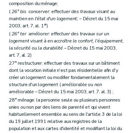
Sous-section 2
Du commissaire
composition du ménage;
Art. 166
Art. 167
(
26°
bis
conserver: effectuer des travaux visant au
Art. 168
maintien en l'état d'un logement;
– Décret du 15 mai
Art. 169
er
2003, art. 7, al. 1
)
Sous-section 3
Du plan de gestion
Art. 170
(
26°
ter
améliorer: effectuer des travaux sur un
Art. 171
logement visant à en accroître le confort, l'équipement,
Section 3
bis
De la chambre de recours
la sécurité ou la durabilité
– Décret du 15 mai 2003,
Art. 171
bis
art. 7, al. 2)
Section 4
Du Fonds régional de solidarité
Art. 172
27° restructurer: effectuer des travaux sur un bâtiment
Art. 173
dont la vocation initiale n'est pas résidentielle afin d'y
Section 5
Des sanctions
créer un logement ou modifier fondamentalement la
Art. 174
Section 6
Du comite d'accompagnement et de suivi des commissaires spéciaux
structure d'un logement (
améliorable ou non
Art. 174
bis
améliorable
– Décret du 15 mai 2003, art. 7, al. 3) ;
Chapitre III
(
De la Société wallonne du crédit social et des Guichets du crédit social
28° ménage: la personne seule ou plusieurs personnes
Section première
De la Société wallonne du crédit social
unies ou non par des liens de parenté et qui vivent
Sous-section première
Généralités
Art. 1751
habituellement ensemble au sens de l'article 3 de la loi
Sous-section 2
Des missions de service public, des tâches de service public et des moyens d'actions de la Société
du 19 juillet 1991 relative aux registres de la
Art. 1752
population et aux cartes d'identité et modifiant la loi du
Sous-section 3
Des ressources