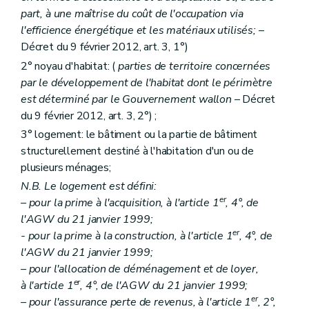
Art.
22
ter
part, à une maîtrise du coût de l'occupation via
Art.
22
quater
l'efficience énergétique et les matériaux utilisés;
–
er
Section 2
(
(...)
– Décret du 1
juin 2017, art. 12)
Décret du 9 février 2012, art. 3, 1°)
Art. 23
er
Section 3
(
(...)
– Décret du 1
juin 2017, art. 13)
2° noyau d'habitat: (
parties de territoire concernées
Art. 24
par le développement de l'habitat dont le périmètre
Art. 25
est déterminé par le Gouvernement wallon
– Décret
er
Section 4
(
(...)
– Décret du 1
juin 2017, art. 14)
Art. 26
du 9 février 2012, art. 3, 2°) ;
Art. 27
3° logement: le bâtiment ou la partie de bâtiment
Art. 28
structurellement destiné à l'habitation d'un ou de
Chapitre III
(
Des aides aux personnes morales
– Déc
er
plusieurs ménages;
Section première
(
(...)
– Décret du 1
juin 2017, art. 19)
er
Sous-section première
(
(...)
– Décret du 1
jui
N.B. Le logement est défini:
Art. 29
er
– pour la prime à l'acquisition, à l'article 1
, 4°, de
Art. 30
l'AGW du 21 janvier 1999;
Art. 31
Art. 32
er
- pour la prime à la construction, à l'article 1
, 4°, de
Art. 33
l'AGW du 21 janvier 1999;
Art.
33
bis
– pour l'allocation de déménagement et de loyer,
Art. 34
er
à l'article 1
, 4°, de l'AGW du 21 janvier 1999;
Art.
34
bis
Sous-section 2
Des conditions d'octroi et du calcul des aides
er
– pour l'assurance perte de revenus, à l'article 1
, 2°,