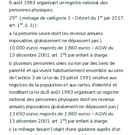
Art. 1753
8 août 1983 organisant un registre national des
Sous-section 4
Des organes de la Société
personnes physiques;
Section
A. De l'assemblée générale
er
29° (
ménage de catégorie 1
– Décret du 1
juin 2017,
Art. 1754
er
art. 1
,
i), 1)
) :
Section
B. Du conseil d'administration
Art. 1755
a. la personne seule dont les revenus annuels
Art. 1756
imposables globalement ne dépassent pas (
Art. 1757
10.000 euros majorés de 1.860 euros
– AGW du
Art. 1758
Section
C. De la direction
er
13 décembre 2001, art. 1
) par enfant à charge;
Art. 1759
b. plusieurs personnes unies ou non par des liens de
Section
D. Du comité d'orientation
parenté et qui vivent habituellement ensemble au sens
Art. 17510
Section
E. Du comité de crédits
de l'article 3 de la loi du 19 juillet 1991 relative aux
Art. 17511
registres de la population et aux cartes d'identité et
Section
F. Du comité de gestion financière
modifiant la loi du 8 août 1983 organisant un registre
Art. 17512
national des personnes physiques dont les revenus
Sous-section 5
Du personnel de la Société
Art. 17513
annuels imposables globalement ne dépassent pas (
Art. 17514
13.650 euros majorés de 1.860 euros
– AGW du
Sous-section 6
Du contrôle de la Société
er
13 décembre 2001, art. 1
) par enfant à charge;
Section
A. Du contrôle révisoral
Art. 17515
c. le ménage faisant l'objet d'une guidance auprès d'un
Section
B. Du contrôle du Gouvernement