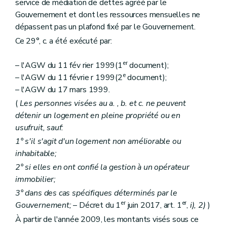
service de médiation de dettes agréé par le
Art. 17516
Gouvernement et dont les ressources mensuelles ne
Sous-section 7
Du contrat de gestion
dépassent pas un plafond fixé par le Gouvernement.
Section
A. Définition et contenu
Art. 17517
Ce 29°, c. a été exécuté par:
Section
B. Conclusion, approbation, entrée en vigueur, durée et absence d'un contrat de gestion
Art. 17518
er
– l'AGW du 11 fév rier 1999(1
document);
Section
C. Evaluation du contrat de gestion
Art. 17519
e
– l'AGW du 11 févrie r 1999(2
document);
Section 2
Des Guichets du crédit social
– l'AGW du 17 mars 1999.
Sous-section première
Généralités
(
Les personnes visées au
a.
,
b.
et
c.
ne peuvent
Art. 1761
Art. 1762
détenir un logement en pleine propriété ou en
Art. 1763
usufruit, sauf:
Sous-section 2
Du contrôle des Guichets
1° s'il s'agit d'un logement non améliorable ou
Art. 1771
Art. 1772
inhabitable;
Art.
1773
2° si elles en ont confié la gestion à un opérateur
Sous-section 3
Des sanctions
immobilier;
Art. 1781
Sous-section 4
De la perte de l'agrément
3° dans des cas spécifiques déterminés par le
Art. 1782
er
er
Gouvernement;
– Décret du 1
juin 2017, art. 1
,
i), 2)
)
Chapitre IV
Du Fonds du logement des familles nombreuses de Wallonie
À partir de l'année 2009, les montants visés sous ce
Section première
Généralités