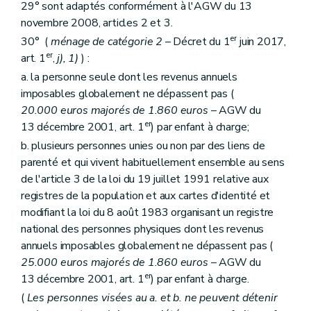
Art. 179
29° sont adaptés conformément à l'AGW du 13
Section 2
Du contrat de gestion
novembre 2008, articles 2 et 3.
Art. 180
er
30° (
ménage de catégorie 2
– Décret du 1
juin 2017,
Art. 181
Art. 182
er
art. 1
,
j), 1)
) :
Section 3
Du financement
a. la personne seule dont les revenus annuels
Art. 183
imposables globalement ne dépassent pas (
Section 4
De l'administration et du contrôle
Art. 184
20.000 euros majorés de 1.860 euros
– AGW du
Art. 184
bis
er
13 décembre 2001, art. 1
) par enfant à charge;
Art. 185
b. plusieurs personnes unies ou non par des liens de
Art. 185
bis
Section 5
Du comité d'orientation du Fonds
parenté et qui vivent habituellement ensemble au sens
Art. 186
de l'article 3 de la loi du 19 juillet 1991 relative aux
Chapitre V
Des pouvoirs locaux
registres de la population et aux cartes d'identité et
Art. 187
modifiant la loi du 8 août 1983 organisant un registre
Art. 188
Art. 189
national des personnes physiques dont les revenus
Art. 190
annuels imposables globalement ne dépassent pas (
Chapitre VI
Des organismes à finalité sociale
25.000 euros majorés de 1.860 euros
– AGW du
Section première
Dispositions communes
er
13 décembre 2001, art. 1
) par enfant à charge.
Art. 191
Art. 192
(
Les personnes visées au
a.
et
b.
ne peuvent détenir
Section 2
Des dispositions spécifiques aux agences immobilières sociales