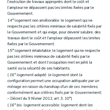
l'exécution de travaux appropriés dont le coût et
Art.
85
septies
Art.
85
octies
l'ampleur ne dépassent pas les limites fixées par le
Titre III
bis
"De l'audit des acteurs locaux de la politique du logement" (décret du 9 février 2012)
Gouvernement;
Art. 200/1
14° logement non améliorable: le logement qui ne
Titre IV
Dispositions administratives et pénales
Art. 200
bis
respecte pas les critères minimaux de salubrité fixés par
Art. 200ter
le Gouvernement et qui exige, pour devenir salubre, des
Art. 201
travaux dont le coût et l'ampleur dépassent les limites
Art. 202
fixées par le Gouvernement;
Art. 202
bis
Titre V
Dispositions finales
15° logement inhabitable: le logement qui ne respecte
Art. 203
pas les critères minimaux de salubrité fixés par le
Art. 204
Gouvernement et dont l'occupation met en péril la
Art. 205
Art. 205bis
santé ou la sécurité de ses habitants;
Art. 206
(
16° logement adapté: le logement dont la
Art. 207
configuration permet une occupation adéquate par un
Titre VI
"Disposition interprétative" (décret du 30 avril 2009)
Art. 208
ménage en raison du handicap d'un de ses membres,
Titre III
Des acteurs de la politique régionale du logement
conformément aux critères fixés par le Gouvernement;
Chapitre premier
De la Société wallonne du logement
– Décret du 9 février 2012, art. 3, 10°)
Section première
Généralités
Art. 86
(
16°
bis
logement accessible: logement dont les
Section 2
Des missions