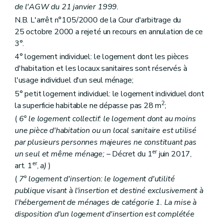
Art. 35
de l'AGW du 21 janvier 1999.
Art. 36
N.B. L'arrêt n°105/2000 de la Cour d'arbitrage du
Art. 37
Art. 38
25 octobre 2000 a rejeté un recours en annulation de ce
Art.
38
bis
3°.
Sous-section 3
De la procédure
4° logement individuel: le logement dont les pièces
Art. 39
Art. 40 et 41
d'habitation et les locaux sanitaires sont réservés à
Art. 42
l'usage individuel d'un seul ménage;
Art. 43
5° petit logement individuel: le logement individuel dont
Section 2
Des aides à l'équipement d'ensembles de logements
Sous-section première
Des aides à l'équipement
2
la superficie habitable ne dépasse pas 28 m
;
Art. 44
(
6° le logement collectif: le logement dont au moins
Art. 45
une pièce d'habitation ou un local sanitaire est utilisé
Art. 46
Sous-section 2
Des conditions d'octroi et du calcul des aides
par plusieurs personnes majeures ne constituant pas
Art. 47
er
un seul et même ménage;
– Décret du 1
juin 2017,
Art. 48
er
art. 1
,
a)
)
Art. 49
Art. 50
(
7° logement d'insertion: le logement d'utilité
Sous-section 3
De la procédure
publique visant à l'insertion et destiné exclusivement à
Art. 51
l'hébergement de ménages de catégorie 1. La mise à
Art. 52
disposition d'un logement d'insertion est complétée
Art. 53