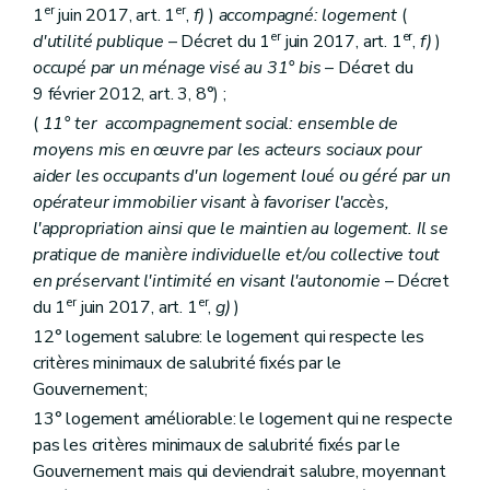
Art. 81
er
er
1
juin 2017, art. 1
,
f)
)
accompagné: logement
(
Art. 82
er
er
d'utilité publique
– Décret du 1
juin 2017, art. 1
,
f)
)
Section 2
(
De la prise en gestion unilatérale et judiciaire
Art.
82/1
occupé par un ménage visé au 31°
bis
– Décret du
Sous-section
1
De la procédure de prise en gestion unilatérale
9 février 2012, art. 3, 8°) ;
Art.
82/2
(
11°
ter
accompagnement social: ensemble de
Art.
82/3
Art.
82/4
moyens mis en œuvre par les acteurs sociaux pour
Sous-section
2
De procédure de prise en gestion judiciaire
aider les occupants d'un logement loué ou géré par un
Art. 83
opérateur immobilier visant à favoriser l'accès,
Art. 84
l'appropriation ainsi que le maintien au logement. Il se
Section
2/1
De l'information des communes
– Dé
Art.
84/1
pratique de manière individuelle et/ou collective tout
Section 3
(
Des conditions d'octroi des aides et de la mise en gestion
en préservant l'intimité en visant l'autonomie
– Décret
Art. 85
er
er
du 1
juin 2017, art. 1
,
g)
)
Art.
85
bis
Section
4
De l'infraction administrative de maintien d'un bien en état d'inoccupation
12° logement salubre: le logement qui respecte les
Art.
85
ter
critères minimaux de salubrité fixés par le
Art.
85
quater
Gouvernement;
Section
5
Du rapport des autorités communales au Gouvernement
Art.
85
quinquies
13° logement améliorable: le logement qui ne respecte
er
Section
6
De la cessation
– Décret du 1
juin 201
pas les critères minimaux de salubrité fixés par le
Art.
85
sexies
Gouvernement mais qui deviendrait salubre, moyennant
Chapitre
VII
Du bail glissant et de l'habitat solidaire