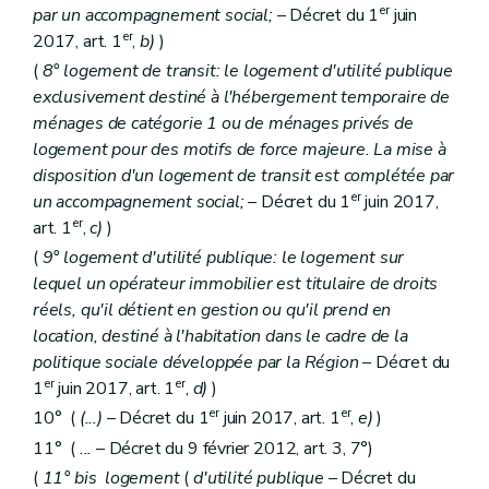
er
Chapitre IV
(
(...)
par un accompagnement social;
– Décret du 1
juin
Section première
(...)
er
2017, art. 1
,
b)
)
Sous-section première
(...)
(
8° logement de transit: le logement d'utilité publique
Art. 54 à 59
ter
Sous-section 2
(...)
exclusivement destiné à l'hébergement temporaire de
Art. 60 à 63
bis
ménages de catégorie 1 ou de ménages privés de
Sous-section 3
(...)
logement pour des motifs de force majeure. La mise à
Art. 64 à 68
disposition d'un logement de transit est complétée par
Section 2
(...)
Sous-section première
(...)
er
un accompagnement social;
– Décret du 1
juin 2017,
Art. 69 à 71
er
art. 1
,
c)
)
Sous-section 2
(...)
(
9° logement d'utilité publique: le logement sur
Art. 72 à 75
Sous-section 3
(...)
lequel un opérateur immobilier est titulaire de droits
Art. 76 à 78
réels, qu'il détient en gestion ou qu'il prend en
Chapitre IV
bis
Des aides au partenariat
location, destiné à l'habitation dans le cadre de la
Art.
78
bis
politique sociale développée par la Région
– Décret du
Chapitre V
Dispositions spécifiques relatives aux zones d'initiative privilégiée
Art. 79
er
er
1
juin 2017, art. 1
,
d)
)
Chapitre VI
De la lutte contre l'inoccupation des logements
er
er
10° (
(...)
– Décret du 1
juin 2017, art. 1
,
e)
)
Section première
(
Du constat de l'inoccupation
– 
11° (
...
– Décret du 9 février 2012, art. 3, 7°)
Art. 80
Section
1/1
De prise en gestion volontaire
– Décr
(
11°
bis
logement
(
d'utilité publique
– Décret du