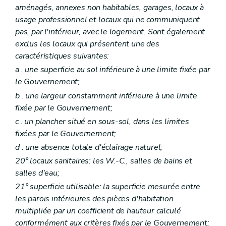
Section 10
Du personnel
aménagés, annexes non habitables, garages, locaux à
Art. 127
usage professionnel et locaux qui ne communiquent
Art. 128
pas, par l'intérieur, avec le logement. Sont également
Art. 129
exclus les locaux qui présentent une des
Chapitre II
Des sociétés de logement de service public
Section première
Des missions et moyens d'action
caractéristiques suivantes:
Art. 130
a
. une superficie au sol inférieure à une limite fixée par
Art. 131
le Gouvernement;
Art.
131
bis
Art. 132
b
. une largeur constamment inférieure à une limite
Art. 133
fixée par le Gouvernement;
Art. 134
c
. un plancher situé en sous-sol, dans les limites
Art. 135
Art. 136
fixées par le Gouvernement;
Art. 137
d
. une absence totale d'éclairage naturel;
Section 2
De la structure des sociétés de logement de service public
Sous-section première
Du capital
20° locaux sanitaires: les W.-C., salles de bains et
Art. 138
salles d'eau;
Sous-section 2
Du champ d'activités territorial, des fusions et des restructurations
21° superficie utilisable: la superficie mesurée entre
Art. 139
Art. 140
les parois intérieures des pièces d'habitation
Art. 141
multipliée par un coefficient de hauteur calculé
Art. 142
conformément aux critères fixés par le Gouvernement;