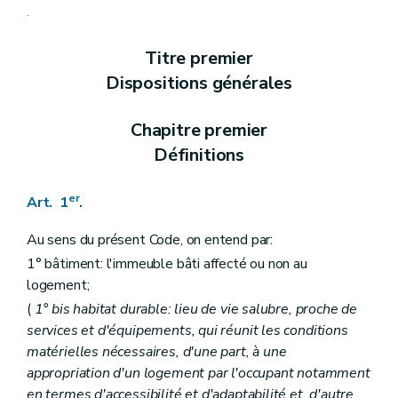
Art. 8
.
Section 3
Des prescriptions particulières aux logements collectifs et aux petits logements individuels, loués ou mis en location (
Art. 9
Titre premier
Art. 10
Art. 11
Dispositions générales
Art. 12
Art. 13
Section
4
Du Fonds régional pour le relogement
– 
Chapitre premier
Art.
13
bis
Définitions
Art.
13
ter
er
Chapitre
1
bis
Des critères de l'habitat durable
– 
Art.
13
quater
er
Art. 1
.
Chapitre II
Des aides aux personnes physiques
Section première
Des opérations subsidiables
Au sens du présent Code, on entend par:
Art. 14
Art. 15
1° bâtiment: l'immeuble bâti affecté ou non au
Art. 16
logement;
Art. 17
(
1°
bis
habitat durable: lieu de vie salubre, proche de
Art. 18
Art. 19
services et d'équipements, qui réunit les conditions
Art. 20
matérielles nécessaires, d'une part, à une
Art. 21
appropriation d'un logement par l'occupant notamment
Art. 22
Art.
22
bis
en termes d'accessibilité et d'adaptabilité et, d'autre