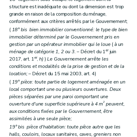
Art. 103
structure est inadéquate ou dont la dimension est trop
Art. 104
Sous-section 3
De la direction
grande en raison de la composition du ménage,
Art. 105
conformément aux critères arrêtés par le Gouvernement;
Art. 106
(
18°
bis
bien immobilier conventionné: le type de bien
Art. 107
Sous-section 4
Du comité d'orientation de la Société
immobilier déterminé par le Gouvernement pris en
Art. 1072
gestion par un opérateur immobilier qui le loue
(
à un
Section 7
Du contrat de gestion
er
ménage de catégorie 1, 2 ou 3.
– Décret du 1
juin
Art. 108
er
2017, art. 1
,
h)
)
Le Gouvernement arrête les
Art. 109
Art. 110
conditions et modalités de la prise de gestion et de la
Art. 111
location;
– Décret du 15 mai 2003, art. 4)
Section 8
Du Comité de gestion financière et des contrôles
(
19° pièce: toute partie de logement aménagée en un
Sous-section première
Du comité de gestion financière
Art. 112
local comportant une ou plusieurs ouvertures. Deux
Art. 113
pièces séparées par une paroi comportant une
Art. 114
²
ouverture d'une superficie supérieure à 4 m
peuvent,
Sous-section 2
(
Des commissaires du Gouvernement
aux conditions fixées par le Gouvernement, être
Art. 115
Sous-section 3
Du contrôle révisoral
assimilées à une seule pièce;
Art. 116
19°
bis
pièce d'habitation: toute pièce autre que les
Section 9
Du budget, de la comptabilité, des programmes d'investissements
halls, couloirs, locaux sanitaires, caves, greniers non
Art. 117 à 126