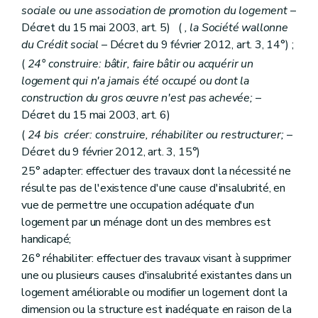
Art. 156
sociale ou une association de promotion du logement
–
Art.
157
Décret du 15 mai 2003, art. 5) (
, la Société wallonne
Sous-section 6
Du directeur-gérant
du Crédit social
– Décret du 9 février 2012, art. 3, 14°) ;
Art. 158
Art. 158
bis
(
24° construire: bâtir, faire bâtir ou acquérir un
Art. 158
ter
logement qui n'a jamais été occupé ou dont la
Art.
158
quater
construction du gros œuvre n'est pas achevée;
–
Sous-section 7
Du personnel
Décret du 15 mai 2003, art. 6)
Art.
158
quinquies
Art. 159
(
24
bis
créer: construire, réhabiliter ou restructurer;
–
Sous-section 8
Du contrôle des recettes et des dépenses
Décret du 9 février 2012, art. 3, 15°)
Art. 159
bis
Art. 160
25° adapter: effectuer des travaux dont la nécessité ne
Art. 161
résulte pas de l'existence d'une cause d'insalubrité, en
Section 2
bis
Des contrats d'objectifs
– Décret du 20 juillet 2005, art. 29, §1
vue de permettre une occupation adéquate d'un
Art. 162
logement par un ménage dont un des membres est
Section 3
De la tutelle administrative
Sous-section première
De la tutelle
handicapé;
Art. 163
26° réhabiliter: effectuer des travaux visant à supprimer
Art. 164
une ou plusieurs causes d'insalubrité existantes dans un
Art. 165
Sous-section première
bis
De la réalisation d'audits
logement améliorable ou modifier un logement dont la
Art.
165
bis
dimension ou la structure est inadéquate en raison de la