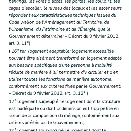
parkings, les voies d'accès, les portes, les couloirs, les
Art. 87
cages d'escalier, le niveau des locaux et les ascenseurs
Art. 88
répondent aux caractéristiques techniques issues du
Section 3
Des moyens d'action
Art. 89
Code wallon de l'Aménagement du Territoire, de
Art. 90
l'Urbanisme, du Patrimoine et de l'Énergie, que le
Art. 91
Gouvernement détermine;
– Décret du 9 février 2012,
Art. 92
art. 3, 11°)
Art. 93
Section 4
De l'accès au logement
(
16°
ter
logement adaptable: logement accessible
Art. 94
pouvant être aisément transformé en logement adapté
Section 5
Des ressources
aux besoins spécifiques d'une personne à mobilité
Art. 95
Art. 96
réduite de manière à lui permettre d'y circuler et d'en
Section 6
De la structure et du fonctionnement
utiliser toutes les fonctions de manière autonome,
Sous-section première
De l'assemblée générale
conformément aux critères fixés par le Gouvernement;
Art. 97
– Décret du 9 février 2012, art. 3, 12° )
Art. 97
bis
Sous-section 2
Du conseil d'administration
17° logement surpeuplé: le logement dont la structure
Art. 98
est inadéquate ou dont la dimension est trop petite en
Art. 99
raison de la composition du ménage, conformément aux
Art. 100
Art. 101
critères arrêtés par le Gouvernement;
Art. 102
18° logement sous-occupé: le logement dont la