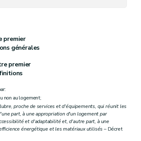
ubrité et de la présence de détecteurs d'incendie
– Décret du 15 mai 2003, art. 13)
e premier
ions générales
tre premier
initions
 collectifs et aux petits logements individuels, loués ou mis en location (
ar:
ou non au logement;
alubre, proche de services et d'équipements, qui réunit les
d'une part, à une appropriation d'un logement par
ssibilité et d'adaptabilité et, d'autre part, à une
'efficience énergétique et les matériaux utilisés
– Décret
gement
– Décret du 9 février 2012, art. 16)