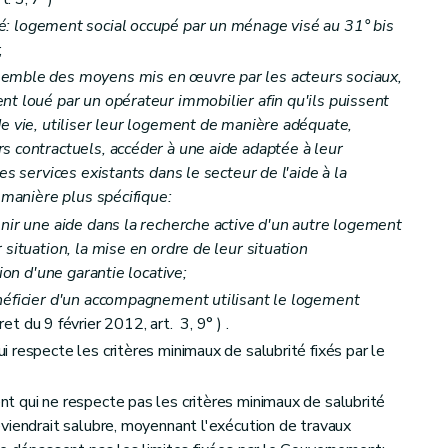
: logement social occupé par un ménage visé au 31°
bis
;
emble des moyens mis en œuvre par les acteurs sociaux,
nt loué par un opérateur immobilier afin qu'ils puissent
de vie, utiliser leur logement de manière adéquate,
s contractuels, accéder à une aide adaptée à leur
et du calcul des aides
es services existants dans le secteur de l'aide à la
e manière plus spécifique:
enir une aide dans la recherche active d'un autre logement
 situation, la mise en ordre de leur situation
tion d'une garantie locative;
néficier d'un accompagnement utilisant le logement
et du 9 février 2012, art. 3, 9° ) .
 respecte les critères minimaux de salubrité fixés par le
t qui ne respecte pas les critères minimaux de salubrité
viendrait salubre, moyennant l'exécution de travaux