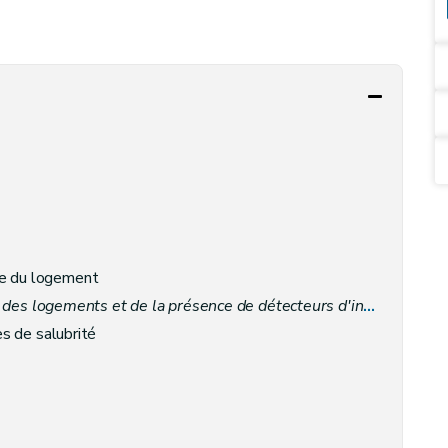
le du logement
des logements et de la présence de détecteurs d'incendie
– Déc
es de salubrité
risques d'incendie des logements par la présence de détecteurs d'incendie