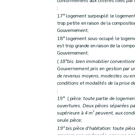
conformément aux critères fixés pa
Sous-section première
Des catégories
;
17° logement surpeuplé: le logement 
Art. 54
trop petite en raison de la compositi
Art. 55
Gouvernement;
Art. 56
18° logement sous-occupé: le logemen
Art. 57
est trop grande en raison de la compo
Art. 58
Gouvernement;
Art. 59
(
18°bis. bien immobilier conventionn
Art. 59
bis
Gouvernement pris en gestion par un
Art.
59
ter
de revenus moyens, modestes ou en 
conditions et modalités de la prise de
Sous-section 2
Des conditions d'octroi 
;
Art. 60
19° (
pièce: toute partie de logeme
Art. 61
ouvertures. Deux pièces séparées pa
Art. 62
²
supérieure à 4 m
peuvent, aux condi
Art. 63
seule pièce;
Art.
63
bis
19°
bis
pièce d'habitation: toute pièce
Sous-section 3
De la procédure