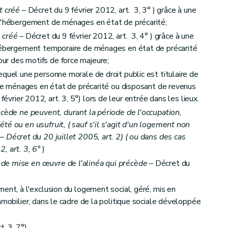
t créé
– Décret du 9 février 2012, art. 3, 3° ) grâce à une
 l'hébergement de ménages en état de précarité;
 créé
– Décret du 9 février 2012, art. 3, 4° ) grâce à une
'hébergement temporaire de ménages en état de précarité
cul des aides
r des motifs de force majeure;
equel une personne morale de droit public est titulaire de
n de ménages en état de précarité ou disposant de revenus
évrier 2012, art. 3, 5°) lors de leur entrée dans les lieux.
écède ne peuvent, durant la période de l'occupation,
été ou en usufruit, (
sauf s'il s'agit d'un logement non
– Décret du 20 juillet 2005, art. 2) (
ou dans des cas
, art. 3, 6°
)
autres que les sociétés de logement de service public
de mise en œuvre de l'alinéa qui précède
– Décret du
 d'aide
ent, à l'exclusion du logement social, géré, mis en
mmobilier, dans le cadre de la politique sociale développée
t. 3, 7°)