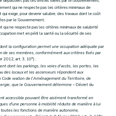
ne dépassent pas les limites fixées par le Gouvernement;
sembles de logements
ement qui ne respecte pas les critères minimaux de
 qui exige, pour devenir salubre, des travaux dont le coût
équipement
xées par le Gouvernement;
 qui ne respecte pas les critères minimaux de salubrité
cupation met en péril la santé ou la sécurité de ses
et du calcul des aides
ont la configuration permet une occupation adéquate par
n de ses membres, conformément aux critères fixés par
r 2012, art. 3, 10°) ;
t dont les parkings, les voies d'accès, les portes, les
veau des locaux et les ascenseurs répondent aux
du Code wallon de l'Aménagement du Territoire, de
Énergie, que le Gouvernement détermine
– Décret du
nt accessible pouvant être aisément transformé en
ues d'une personne à mobilité réduite de manière à lui
nt de service public
er toutes les fonctions de manière autonome,