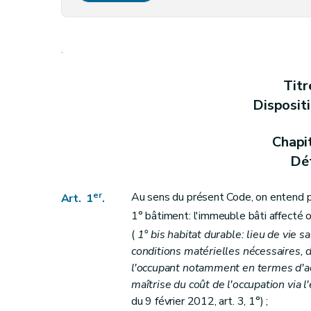
Art. 4
bis
Art.
4ter
.
Section 2
(
Du respect des critères de sal
Art. 5
Titr
Art. 6
Disposit
Art. 7
Art. 7
bis
Chapi
Art. 8
Déf
Section 3
Des prescriptions particulières aux logements
Art. 9
er
Au sens du présent Code, on entend p
Art. 1
.
Art. 10
1° bâtiment: l'immeuble bâti affecté 
Art. 11
(
1°
bis
habitat durable: lieu de vie s
Art. 12
conditions matérielles nécessaires, 
l'occupant notamment en termes d'acce
Art. 13
maîtrise du coût de l'occupation via l
Section
4
Du Fonds régional pour le relo
du 9 février 2012, art. 3, 1°) ;
Art.
13
bis