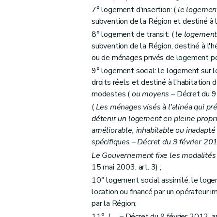
7° logement d'insertion: (
le logemen
Art. 22
quater
subvention de la Région et destiné à
Section 2
Des formes d'aides
8° logement de transit: (
le logement
Art. 23
subvention de la Région, destiné à l
Section 3
Des conditions d'octroi et de cal
ou de ménages privés de logement pou
Art. 24
9° logement social: le logement sur l
Art. 25
droits réels et destiné à l'habitatio
Section 4
De la procédure
modestes (
ou moyens
– Décret du 9 f
(
Les ménages visés à l'alinéa qui pr
Art. 26
détenir un logement en pleine propri
Art. 27
améliorable, inhabitable ou inadapté
Art. 28
spécifiques
– Décret du 9 février 2012
Chapitre III
Des aides aux personnes morales 
Le Gouvernement fixe les modalités 
Section première
Des aides au logement
15 mai 2003, art. 3) ;
Sous-section première
Des catégories
10° logement social assimilé: le logem
Art. 29
location ou financé par un opérateur i
Art. 30
par la Région;
Art. 31
11° (
...
– Décret du 9 février 2012, ar