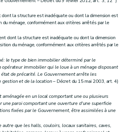
r le Gouvernement
– Décret du 9 février 2012, art. 3, 12° )
 d'aide
dont la structure est inadéquate ou dont la dimension est
on du ménage, conformément aux critères arrêtés par le
t dont la structure est inadéquate ou dont la dimension
sition du ménage, conformément aux critères arrêtés par le
é: le type de bien immobilier déterminé par le
 opérateur immobilier qui le loue à un ménage disposant
état de précarité. Le Gouvernement arrête les
 gestion et de la location
– Décret du 15 mai 2003, art. 4)
et du calcul des aides
nt aménagée en un local comportant une ou plusieurs
r une paroi comportant une ouverture d'une superficie
tions fixées par le Gouvernement, être assimilées à une
 autre que les halls, couloirs, locaux sanitaires, caves,