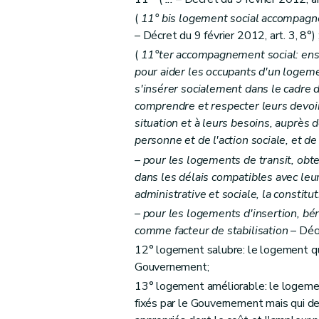
Art. 32
(
11°
bis
logement social accompagné
– Décret du 9 février 2012, art. 3, 8°) 
Art. 33
(
11°ter accompagnement social: ens
Art.
33
bis
pour aider les occupants d'un logeme
Art. 34
s'insérer socialement dans le cadre 
Art. 34
bis
comprendre et respecter leurs devoir
Sous-section 2
Des conditions d'octroi 
situation et à leurs besoins, auprès d
Art. 35
personne et de l'action sociale, et d
Art. 36
– pour les logements de transit, obt
dans les délais compatibles avec leur
Art. 37
administrative et sociale, la constitu
Art. 38
– pour les logements d'insertion, bé
Art.
38
bis
comme facteur de stabilisation
– Décr
Sous-section 3
De la procédure
12° logement salubre: le logement qui
Art. 39
Gouvernement;
Art. 40 et 41
13° logement améliorable: le logemen
Art. 42
fixés par le Gouvernement mais qui de
Art. 43