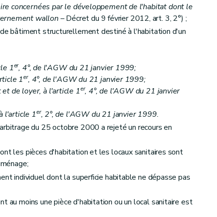
toire concernées par le développement de l'habitat dont le
vernement wallon
– Décret du 9 février 2012, art. 3, 2°) ;
urable
– Décret du 9 février 2012, art. 19)
 de bâtiment structurellement destiné à l'habitation d'un
es
er
ables
cle 1
, 4°, de l'AGW du 21 janvier 1999;
er
rticle 1
, 4°, de l'AGW du 21 janvier 1999;
er
t de loyer, à l'article 1
, 4°, de l'AGW du 21 janvier
er
 l'article 1
, 2°, de l'AGW du 21 janvier 1999.
arbitrage du 25 octobre 2000 a rejeté un recours en
nt les pièces d'habitation et les locaux sanitaires sont
l ménage;
ent individuel dont la superficie habitable ne dépasse pas
t au moins une pièce d'habitation ou un local sanitaire est