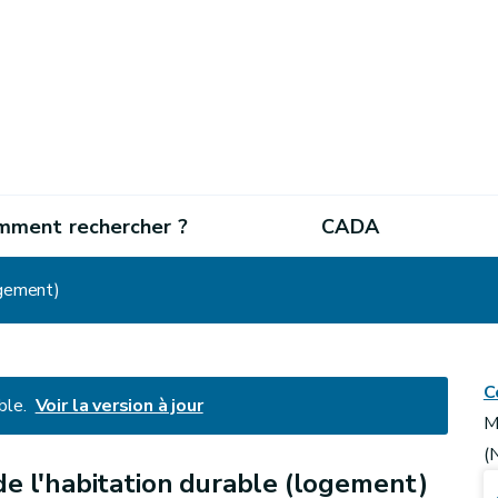
mment rechercher ?
CADA
ogement)
C
ble.
Voir la version à jour
M
(
e l'habitation durable (logement)