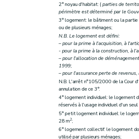
2° noyau d'habitat: (
parties de terri
Art.
13
ter
périmètre est déterminé par le Gou
er
Chapitre
1
bis
Des critères de l'habitat d
3° logement: le bâtiment ou la partie
Art.
13
quater
ou de plusieurs ménages;
Chapitre II
Des aides aux personnes physiqu
N.B. Le logement est défini:
Section première
Des opérations subsidi
– pour la prime à l'acquisition, à l'arti
- pour la prime à la construction, à l'a
Art. 14
– pour l'allocation de déménagement e
Art. 15
1999;
Art. 16
– pour l'assurance perte de revenus, à
Art. 17
N.B. L'arrêt n°105/2000 de la Cour d'
Art. 18
annulation de ce 3°.
Art. 19
4° logement individuel: le logement do
Art. 20
réservés à l'usage individuel d'un seu
Art. 21
5° petit logement individuel: le logem
2
28 m
;
Art. 22
6° logement collectif: le logement don
Art.
22
bis
utilisé par plusieurs ménages;
Art.
22
ter