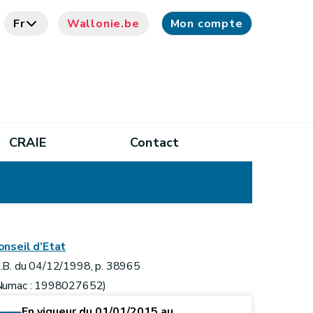
Fr
Wallonie.be
Mon compte
CRAIE
Contact
onseil d’Etat
.B. du 04/12/1998, p. 38965
Numac : 1998027652)
En vigueur du 01/01/2015 au