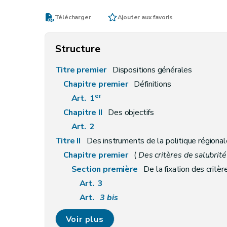
Télécharger
Ajouter aux favoris
Structure
Titre premier
Dispositions générales
Chapitre premier
Définitions
er
Art. 1
Chapitre II
Des objectifs
Art. 2
Titre II
Des instruments de la politique régiona
Chapitre premier
(
Des critères de salubrité 
Section première
De la fixation des critèr
Art. 3
Art.
3
bis
Art. 4
Voir plus
Section première
bis
De la sécurité contre les 