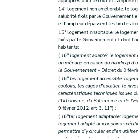
appropriés dont le coût et l'ampleur 
Section 2
Des aides à l'équipement d'en
14° logement non améliorable: le log
salubrité fixés par le Gouvernement et
Sous-section première
Des aides à l'
et l'ampleur dépassent les limites fi
Art. 44
15° logement inhabitable: le logement
Art. 45
fixés par le Gouvernement et dont l'oc
Art. 46
habitants;
Sous-section 2
Des conditions d'octroi 
(
16° logement adapté: le logement d
Art. 47
un ménage en raison du handicap d'u
Art. 48
le Gouvernement
– Décret du 9 févrie
Art. 49
(
16°
bis
logement accessible: logemen
Art. 50
couloirs, les cages d'escalier, le ni
caractéristiques techniques issues 
Sous-section 3
De la procédure
l'Urbanisme, du Patrimoine et de l'
Art. 51
9 février 2012, art. 3, 11°) ;
Art. 52
(
16°ter logement adaptable: logeme
Art. 53
logement adapté aux besoins spécifiq
Chapitre IV
Des aides aux sociétés de logeme
permettre d'y circuler et d'en utilis
Section première
Des aides au logement