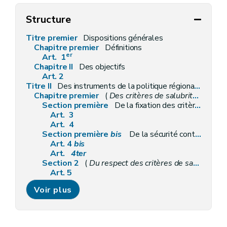
Structure
Titre premier
Dispositions générales
Chapitre premier
Définitions
er
Art. 1
Chapitre II
Des objectifs
Art. 2
Titre II
Des instruments de la politique régionale du logement
Chapitre premier
(
Des critères de salubrité des logements et de la présence de détecteurs d'incendie
Section première
De la fixation des critères de salubrité
Art. 3
Art. 4
Section première
bis
De la sécurité contre les risques d'incendie des logements par la présence de détecteurs d'incendie
Art. 4
bis
Art.
4ter
Section 2
(
Du respect des critères de salubrité et de la présence de détecteurs d'incendie
Art. 5
Art. 6
Voir plus
Art. 7
Art. 7
bis
Art. 8
Section 3
Des prescriptions particulières aux logements collectifs et aux petits logements individuels, loués ou mis en location (