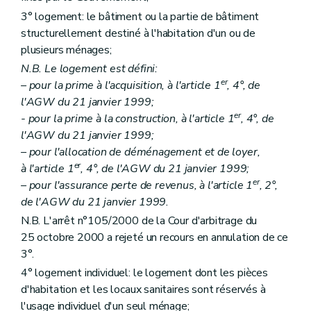
Art. 27
3° logement: le bâtiment ou la partie de bâtiment
Art. 28
structurellement destiné à l'habitation d'un ou de
Chapitre III
Des aides aux personnes morales autres que les sociétés de logement de service public
plusieurs ménages;
Section première
Des aides au logement
Sous-section première
Des catégories d'aide
N.B. Le logement est défini:
Art. 29
er
– pour la prime à l'acquisition, à l'article 1
, 4°, de
Art. 30
l'AGW du 21 janvier 1999;
Art. 31
Art. 32
er
- pour la prime à la construction, à l'article 1
, 4°, de
Art. 33
l'AGW du 21 janvier 1999;
Art.
33
bis
– pour l'allocation de déménagement et de loyer,
Art. 34
er
à l'article 1
, 4°, de l'AGW du 21 janvier 1999;
Art. 34
bis
Sous-section 2
Des conditions d'octroi et du calcul des aides
er
– pour l'assurance perte de revenus, à l'article 1
, 2°,
Art. 35
de l'AGW du 21 janvier 1999.
Art. 36
N.B. L'arrêt n°105/2000 de la Cour d'arbitrage du
Art. 37
Art. 38
25 octobre 2000 a rejeté un recours en annulation de ce
Sous-section 3
De la procédure
3°.
Art. 39
4° logement individuel: le logement dont les pièces
Art. 40 et 41
Art. 42
d'habitation et les locaux sanitaires sont réservés à
Art. 43
l'usage individuel d'un seul ménage;