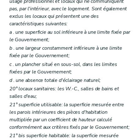
usage professionnel et locaux qui ne communiquent
Section 7
Du contrat de gestion
Art. 108
pas, par l'intérieur, avec le logement. Sont également
Art. 109
exclus les locaux qui présentent une des
Art. 110
caractéristiques suivantes:
Art. 111
Section 8
Du Comité de gestion financière et des contrôles
a
. une superficie au sol inférieure à une limite fixée par
Sous-section première
Du comité de gestion financière
le Gouvernement;
Art. 112
b
. une largeur constamment inférieure à une limite
Art. 113
Art. 114
fixée par le Gouvernement;
Sous-section 2
(
Des commissaires du Gouvernement
c
. un plancher situé en sous-sol, dans les limites
Art. 115
fixées par le Gouvernement;
Sous-section 3
Du contrôle révisoral
Art. 116
d
. une absence totale d'éclairage naturel;
Section 9
Du budget, de la comptabilité, des programmes d'investissements
20° locaux sanitaires: les W.-C., salles de bains et
Art. 117 à 126
salles d'eau;
Section 10
Du personnel
Art. 127
21° superficie utilisable: la superficie mesurée entre
Art. 128
les parois intérieures des pièces d'habitation
Art. 129
multipliée par un coefficient de hauteur calculé
Chapitre II
Des sociétés de logement de service public
Section première
Des missions et moyens d'action
conformément aux critères fixés par le Gouvernement;
Art. 130
21°
bis
superficie habitable: la superficie mesurée
Art. 131