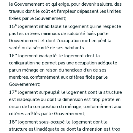
Art. 202
le Gouvernement et qui exige, pour devenir salubre, des
Art. 202
bis
travaux dont le coût et l'ampleur dépassent les limites
Titre V
Dispositions finales
fixées par le Gouvernement;
Art. 203
Art. 204
15° logement inhabitable: le logement qui ne respecte
Art. 205
pas les critères minimaux de salubrité fixés par le
Art. 205bis
Gouvernement et dont l'occupation met en péril la
Art. 206
santé ou la sécurité de ses habitants;
Art. 207
Titre VI
"Disposition interprétative" (décret du 30 avril 2009)
16° logement inadapté: le logement dont la
Art. 208
configuration ne permet pas une occupation adéquate
Titre III
Des acteurs de la politique régionale du logement
par un ménage en raison du handicap d'un de ses
Chapitre premier
De la Société wallonne du logement
Section première
Généralités
membres, conformément aux critères fixés par le
Art. 86
Gouvernement;
Section 2
Des missions
17° logement surpeuplé: le logement dont la structure
Art. 87
Art. 88
est inadéquate ou dont la dimension est trop petite en
Section 3
Des moyens d'action
raison de la composition du ménage, conformément aux
Art. 89
critères arrêtés par le Gouvernement;
Art. 90
Art. 91
18° logement sous-occupé: le logement dont la
Art. 92
structure est inadéquate ou dont la dimension est trop
Art. 93