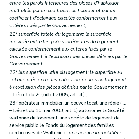
entre les parois intérieures des pièces d'habitation
Art. 132
Art. 133
multipliée par un coefficient de hauteur et par un
Art. 134
coefficient d'éclairage calculés conformément aux
Art. 135
critères fixés par le Gouvernement;
Art. 136
Art. 137
22° superficie totale du logement: la superficie
Section 2
De la structure des sociétés de logement de service public
mesurée entre les parois intérieures du logement
Sous-section première
Du capital
calculée conformément aux critères fixés par le
Art. 138
Gouvernement, à l'exclusion des pièces définies par le
Sous-section 2
Du champ d'activités territorial, des fusions et des restructurations
Art. 139
Gouvernement;
Art. 140
22°
bis
superficie utile du logement: la superficie au
Art. 141
sol mesurée entre les parois intérieures du logement
Art. 142
Art. 143
à l'exclusion des pièces définies par le Gouvernement
Art. 144
– Décret du 20 juillet 2005, art. 4 ) ;
Art. 145
23° opérateur immobilier: un pouvoir local, une régie (
...
Sous-section 3
De l'assemblée générale
– Décret du 15 mai 2003, art. 5) autonome, la Société
Art. 146
Art. 147
wallonne du logement, une société de logement de
Sous-section 4
(Du conseil d'administration et des autres organes de gestion – Décret du 30 mars 2006, art. 8
service public, le Fonds du logement des familles
Art. 148
nombreuses de Wallonie (
, une agence immobilière
Art. 148
bis