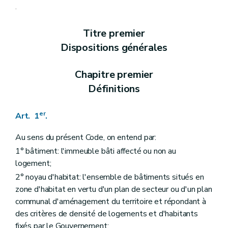
Art. 9
.
Art. 10
Art. 11
Titre premier
Art. 12
Art. 13
Dispositions générales
Art. 13
bis
Chapitre II
Des aides aux personnes physiques
Section première
Des opérations subsidiables
Chapitre premier
Art. 14
Définitions
Art. 15
Art. 16
Art. 17
er
Art. 1
.
Art. 18
Art. 19
Au sens du présent Code, on entend par:
Art. 20
Art. 21
1° bâtiment: l'immeuble bâti affecté ou non au
Art. 22
logement;
Section 2
Des formes d'aides
2° noyau d'habitat: l'ensemble de bâtiments situés en
Art. 23
Section 3
Des conditions d'octroi et de calcul des aides
zone d'habitat en vertu d'un plan de secteur ou d'un plan
Art. 24
communal d'aménagement du territoire et répondant à
Art. 25
des critères de densité de logements et d'habitants
Section 4
De la procédure
Art. 26
fixés par le Gouvernement;