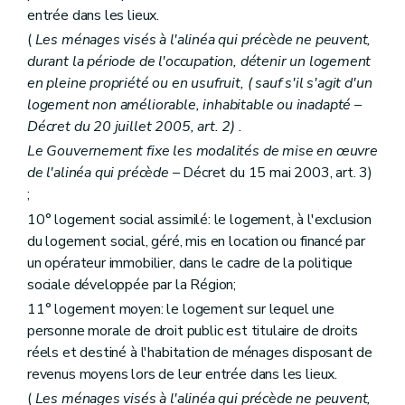
Art.
59
ter
entrée dans les lieux.
Sous-section 2
Des conditions d'octroi et du calcul des aides
(
Les ménages visés à l'alinéa qui précède ne peuvent,
Art. 60
durant la période de l'occupation, détenir un logement
Art. 61
Art. 62
en pleine propriété ou en usufruit, (
sauf s'il s'agit d'un
Art. 63
logement non améliorable, inhabitable ou inadapté
–
Sous-section 3
De la procédure
Décret du 20 juillet 2005, art. 2) .
Art. 64
Art. 65
Le Gouvernement fixe les modalités de mise en œuvre
Art. 66
de l'alinéa qui précède
– Décret du 15 mai 2003, art. 3)
Art. 67
;
Art. 68
Section 2
Des aides à l'équipement
10° logement social assimilé: le logement, à l'exclusion
Sous-section première
Des aides à l'équipement
du logement social, géré, mis en location ou financé par
Art. 69
un opérateur immobilier, dans le cadre de la politique
Art. 70
sociale développée par la Région;
Art. 71
Sous-section 2
Des conditions d'octroi et du calcul des aides
11° logement moyen: le logement sur lequel une
Art. 72
personne morale de droit public est titulaire de droits
Art. 73
réels et destiné à l'habitation de ménages disposant de
Art. 74
Art. 75
revenus moyens lors de leur entrée dans les lieux.
Sous-section 3
De la procédure
(
Les ménages visés à l'alinéa qui précède ne peuvent,