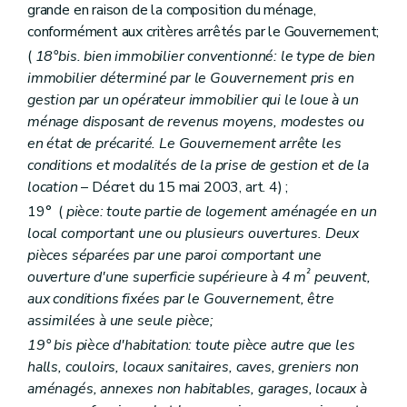
grande en raison de la composition du ménage,
Section 4
De l'accès au logement
conformément aux critères arrêtés par le Gouvernement;
Art. 94
Section 5
Des ressources
(
18°bis. bien immobilier conventionné: le type de bien
Art. 95
immobilier déterminé par le Gouvernement pris en
Art. 96
gestion par un opérateur immobilier qui le loue à un
Section 6
De la structure et du fonctionnement
Sous-section première
De l'assemblée générale
ménage disposant de revenus moyens, modestes ou
Art. 97
en état de précarité. Le Gouvernement arrête les
Art. 97
bis
conditions et modalités de la prise de gestion et de la
Sous-section 2
Du conseil d'administration
location
– Décret du 15 mai 2003, art. 4) ;
Art. 98
Art. 99
19° (
pièce: toute partie de logement aménagée en un
Art. 100
local comportant une ou plusieurs ouvertures. Deux
Art. 101
pièces séparées par une paroi comportant une
Art. 102
Art. 103
²
ouverture d'une superficie supérieure à 4 m
peuvent,
Art. 104
aux conditions fixées par le Gouvernement, être
Sous-section 3
De la direction
assimilées à une seule pièce;
Art. 105
Art. 106
19°
bis
pièce d'habitation: toute pièce autre que les
Art. 107
halls, couloirs, locaux sanitaires, caves, greniers non
Sous-section 4
Du comité d'orientation de la Société
aménagés, annexes non habitables, garages, locaux à
Art. 1072