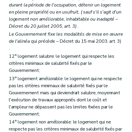
Art. 76
durant la période de l'occupation, détenir un logement
Art. 77
Art. 78
en pleine propriété ou en usufruit, (
sauf s'il s'agit d'un
Chapitre IV
bis
Des aides au partenariat
logement non améliorable, inhabitable ou inadapté
–
Art. 78
bis
Décret du 20 juillet 2005, art. 3) .
Chapitre V
Dispositions spécifiques relatives aux zones d'initiative privilégiée
Art. 79
Le Gouvernement fixe les modalités de mise en œuvre
Chapitre VI
De la lutte contre l'inoccupation des logements
de l'alinéa qui précède
– Décret du 15 mai 2003, art. 3)
Section première
De la phase amiable
.
Art. 80
Art. 81
12° logement salubre: le logement qui respecte les
Art. 82
critères minimaux de salubrité fixés par le
Section 2
De la procédure judiciaire
Gouvernement;
Art. 83
13° logement améliorable: le logement qui ne respecte
Art. 84
Section 3
Des conditions d'octroi des aides et de la mise en gestion
pas les critères minimaux de salubrité fixés par le
Art. 85
Gouvernement mais qui deviendrait salubre, moyennant
Art. 85
bis
l'exécution de travaux appropriés dont le coût et
Titre III
bis
"De l'audit des acteurs locaux de la politique du logement" (décret du 9 février 2012)
Art. 200/1
l'ampleur ne dépassent pas les limites fixées par le
Titre IV
Dispositions administratives et pénales
Gouvernement;
Art. 200
bis
14° logement non améliorable: le logement qui ne
Art. 200ter
respecte pas les critères minimaux de salubrité fixés par
Art. 201