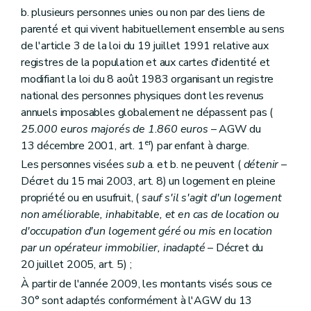
Art. 1762
b. plusieurs personnes unies ou non par des liens de
Art. 1763
parenté et qui vivent habituellement ensemble au sens
Sous-section 2
Du contrôle des Guichets
de l'article 3 de la loi du 19 juillet 1991 relative aux
Art. 1771
registres de la population et aux cartes d'identité et
Art. 1772
Art.
1773
modifiant la loi du 8 août 1983 organisant un registre
Sous-section 3
Des sanctions
national des personnes physiques dont les revenus
Art. 1781
annuels imposables globalement ne dépassent pas (
Sous-section 4
De la perte de l'agrément
25.000 euros majorés de 1.860 euros
– AGW du
Art. 1782
Chapitre IV
Du Fonds du logement des familles nombreuses de Wallonie
er
13 décembre 2001, art. 1
) par enfant à charge.
Section première
Généralités
Les personnes visées
sub
a. et b. ne peuvent (
détenir
–
Art. 179
Décret du 15 mai 2003, art. 8) un logement en pleine
Section 2
Du contrat de gestion
Art. 180
propriété ou en usufruit, (
sauf s'il s'agit d'un logement
Art. 181
non améliorable, inhabitable, et en cas de location ou
Art. 182
d'occupation d'un logement géré ou mis en location
Section 3
Du financement
par un opérateur immobilier, inadapté
– Décret du
Art. 183
Section 4
De l'administration et du contrôle
20 juillet 2005, art. 5) ;
Art. 184
À partir de l'année 2009, les montants visés sous ce
Art. 184
bis
30° sont adaptés conformément à l'AGW du 13
Art. 185