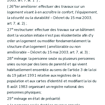
2003, art. 7, al. 1
) ;.
Art. 159
bis
(
26°ter améliorer: effectuer des travaux sur un
Art. 160
Art. 161
logement visant à en accroître le confort, l'équipement,
Section 2
bis
Des contrats d'objectifs
– Décret du 20 juillet 2005, art. 29, §1
la sécurité ou la durabilité
– Décret du 15 mai 2003,
Art. 162
art. 7, al. 2) ;.
Section 3
De la tutelle administrative
Sous-section première
De la tutelle
27° restructurer: effectuer des travaux sur un bâtiment
Art. 163
dont la vocation initiale n'est pas résidentielle afin d'y
Art. 164
créer un logement ou modifier fondamentalement la
Art. 165
structure d'un logement (
améliorable ou non
Sous-section première
bis
De la réalisation d'audits
Art. 165
bis
améliorable
– Décret du 15 mai 2003, art. 7, al. 3) ;
Sous-section 2
Du commissaire
28° ménage: la personne seule ou plusieurs personnes
Art. 166
unies ou non par des liens de parenté et qui vivent
Art. 167
Art. 168
habituellement ensemble au sens de l'article 3 de la loi
Art. 169
du 19 juillet 1991 relative aux registres de la
Sous-section 3
Du plan de gestion
population et aux cartes d'identité et modifiant la loi du
Art. 170
8 août 1983 organisant un registre national des
Art. 171
Section 3
bis
De la chambre de recours
personnes physiques;
Art. 171
bis
29° ménage en état de précarité:
Section 4
Du Fonds régional de solidarité