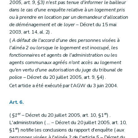
2005, art. 9, §3) n'est pas tenue d'informer le bailleur
dans le cas d'une enquête relative à un logement pris
ou à prendre en location par un demandeur d'allocation
de déménagement et de loyer
– Décret du 15 mai
2003, art. 14, al. 2) .
(
A défaut de l'accord d'une des personnes visées à
l'alinéa 2 ou lorsque le logement est inoccupé, les
fonctionnaires et agents de l'administration ou les
agents communaux agréés n'ont accès au logement
qu'en vertu d'une autorisation du juge du tribunal de
police
– Décret du 20 juillet 2005, art. 9, §4) .
Cet article a été exécuté par l'AGW du 3 juin 2004.
Art. 6.
er
er
(
§1
– Décret du 20 juillet 2005, art. 10, §1
) .
L'administration (
...
– Décret du 20 juillet 2005, art. 10,
er
§1
) notifie les conclusions du rapport d'enquête (
aux
personnes visées à l'alinéa 2 de l'article 5
– Décret du