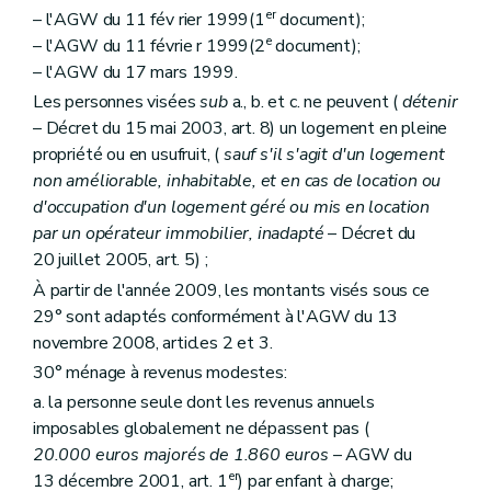
Section
D. Du comité d'orientation
er
– l'AGW du 11 fév rier 1999(1
document);
Art. 17510
e
– l'AGW du 11 févrie r 1999(2
document);
Section
E. Du comité de crédits
Art. 17511
– l'AGW du 17 mars 1999.
Section
F. Du comité de gestion financière
Les personnes visées
sub
a., b. et c. ne peuvent (
détenir
Art. 17512
– Décret du 15 mai 2003, art. 8) un logement en pleine
Sous-section 5
Du personnel de la Société
Art. 17513
propriété ou en usufruit, (
sauf s'il s'agit d'un logement
Art. 17514
non améliorable, inhabitable, et en cas de location ou
Sous-section 6
Du contrôle de la Société
d'occupation d'un logement géré ou mis en location
Section
A. Du contrôle révisoral
par un opérateur immobilier, inadapté
– Décret du
Art. 17515
Section
B. Du contrôle du Gouvernement
20 juillet 2005, art. 5) ;
Art. 17516
À partir de l'année 2009, les montants visés sous ce
Sous-section 7
Du contrat de gestion
29° sont adaptés conformément à l'AGW du 13
Section
A. Définition et contenu
Art. 17517
novembre 2008, articles 2 et 3.
Section
B. Conclusion, approbation, entrée en vigueur, durée et absence d'un contrat de gestion
30° ménage à revenus modestes:
Art. 17518
a. la personne seule dont les revenus annuels
Section
C. Evaluation du contrat de gestion
Art. 17519
imposables globalement ne dépassent pas (
Section 2
Des Guichets du crédit social
20.000 euros majorés de 1.860 euros
– AGW du
Sous-section première
Généralités
er
13 décembre 2001, art. 1
) par enfant à charge;
Art. 1761