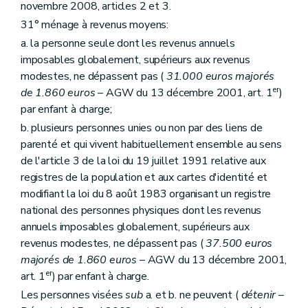
Art. 185
bis
novembre 2008, articles 2 et 3.
Section 5
Du comité d'orientation du Fonds
31° ménage à revenus moyens:
Art. 186
Chapitre V
Des pouvoirs locaux
a. la personne seule dont les revenus annuels
Art. 187
imposables globalement, supérieurs aux revenus
Art. 188
modestes, ne dépassent pas (
31.000 euros majorés
Art. 189
er
de 1.860 euros
– AGW du 13 décembre 2001, art. 1
)
Art. 190
Chapitre VI
Des organismes à finalité sociale
par enfant à charge;
Section première
Dispositions communes
b. plusieurs personnes unies ou non par des liens de
Art. 191
parenté et qui vivent habituellement ensemble au sens
Art. 192
Section 2
Des dispositions spécifiques aux agences immobilières sociales
de l'article 3 de la loi du 19 juillet 1991 relative aux
Art. 193
registres de la population et aux cartes d'identité et
Art. 194
modifiant la loi du 8 août 1983 organisant un registre
Section 3
(
Des dispositions spécifiques aux régies des quartiers
national des personnes physiques dont les revenus
Art. 195
Art. 196
annuels imposables globalement, supérieurs aux
Art. 197
revenus modestes, ne dépassent pas (
37.500 euros
Section 4
Des dispositions spécifiques aux associations de promotion du logement
majorés de 1.860 euros
– AGW du 13 décembre 2001,
Art. 198
er
art. 1
) par enfant à charge.
Art. 199
Chapitre VII
(
Du Conseil supérieur du logement
– Dé
Les personnes visées
sub
a. et b. ne peuvent (
détenir
–
Art. 200