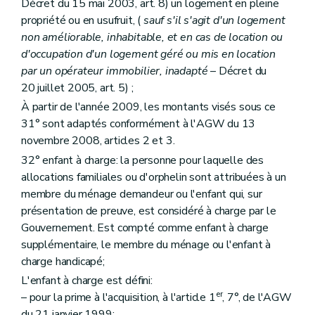
Décret du 15 mai 2003, art. 8) un logement en pleine
Titre IV
(
Dispositions administratives et pénales
– Décr
propriété ou en usufruit, (
sauf s'il s'agit d'un logement
Art.
200
bis
Art. 200
ter
non améliorable, inhabitable, et en cas de location ou
Art. 201
d'occupation d'un logement géré ou mis en location
Art. 202
par un opérateur immobilier, inadapté
– Décret du
Art. 202
bis
20 juillet 2005, art. 5) ;
Titre V
Dispositions finales
Art. 203
À partir de l'année 2009, les montants visés sous ce
Art. 204
31° sont adaptés conformément à l'AGW du 13
Art. 205
novembre 2008, articles 2 et 3.
Art. 206
Art. 207
32° enfant à charge: la personne pour laquelle des
Titre
VI
Disposition interprétative
– Décret du 30 avril 2009, art. 9)
allocations familiales ou d'orphelin sont attribuées à un
Art.
208
membre du ménage demandeur ou l'enfant qui, sur
Titre
VII
Mise en œuvre des dispositions de la Directive 2006/123/CE du Parlement européen et du Conseil du 12 décembre 2006 relative aux services dans le marché intérieur
Art.
209
présentation de preuve, est considéré à charge par le
Gouvernement. Est compté comme enfant à charge
supplémentaire, le membre du ménage ou l'enfant à
charge handicapé;
L'enfant à charge est défini:
er
– pour la prime à l'acquisition, à l'article 1
, 7°, de l'AGW
du 21 janvier 1999;