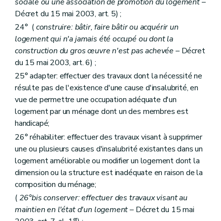
Art. 148
ter
sociale ou une association de promotion du logement
–
Art. 148
quater
Décret du 15 mai 2003, art. 5) ;
Art. 148
quinquies
24° (
construire: bâtir, faire bâtir ou acquérir un
Art. 149
Art. 150
logement qui n'a jamais été occupé ou dont la
Art. 151
construction du gros œuvre n'est pas achevée
– Décret
Art. 152
du 15 mai 2003, art. 6) ;
Art. 152
bis
25° adapter: effectuer des travaux dont la nécessité ne
Art. 152
ter
Art. 152
quater
résulte pas de l'existence d'une cause d'insalubrité, en
Art. 152
quinquies
vue de permettre une occupation adéquate d'un
Sous-section 5
Des comités consultatifs des locataires et des propriétaires
logement par un ménage dont un des membres est
Art. 153
Art. 154
handicapé;
Art. 155
26° réhabiliter: effectuer des travaux visant à supprimer
Art. 156
une ou plusieurs causes d'insalubrité existantes dans un
Art. 157
logement améliorable ou modifier un logement dont la
Sous-section 6
Du directeur-gérant
Art. 158
dimension ou la structure est inadéquate en raison de la
Art. 158
bis
composition du ménage;
Art. 158
ter
(
26°bis conserver: effectuer des travaux visant au
Sous-section 7
Du personnel
Art. 159
maintien en l'état d'un logement
– Décret du 15 mai
Sous-section 8
Du contrôle des recettes et des dépenses
er