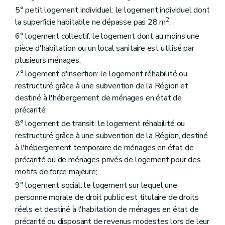
Section 2
Des aides à l'équipement d'ensembles de logements
5° petit logement individuel: le logement individuel dont
Sous-section première
Des aides à l'équipement
Art. 44
2
la superficie habitable ne dépasse pas 28 m
;
Art. 45
6° logement collectif: le logement dont au moins une
Art. 46
pièce d'habitation ou un local sanitaire est utilisé par
Sous-section 2
Des conditions d'octroi et du calcul des aides
Art. 47
plusieurs ménages;
Art. 48
7° logement d'insertion: le logement réhabilité ou
Art. 49
restructuré grâce à une subvention de la Région et
Art. 50
Sous-section 3
De la procédure
destiné à l'hébergement de ménages en état de
Art. 51
précarité;
Art. 52
8° logement de transit: le logement réhabilité ou
Art. 53
restructuré grâce à une subvention de la Région, destiné
Chapitre IV
Des aides aux sociétés de logement de service public
Section première
Des aides au logement
à l'hébergement temporaire de ménages en état de
Sous-section première
Des catégories d'aide
précarité ou de ménages privés de logement pour des
Art. 54
motifs de force majeure;
Art. 55
Art. 56
9° logement social: le logement sur lequel une
Art. 57
personne morale de droit public est titulaire de droits
Art. 58
réels et destiné à l'habitation de ménages en état de
Art. 59
Art. 59
bis
précarité ou disposant de revenus modestes lors de leur