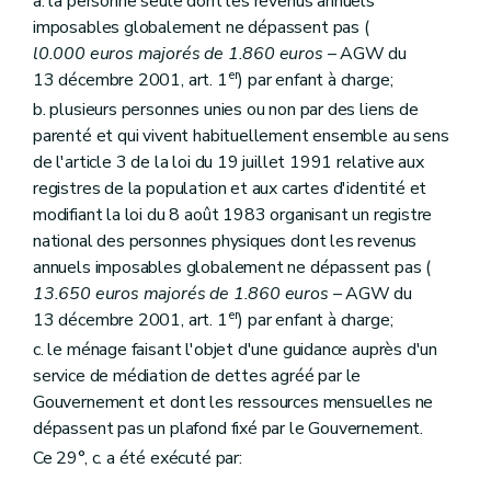
Art. 172
a. la personne seule dont les revenus annuels
Art. 173
imposables globalement ne dépassent pas (
Section 5
Des sanctions
l0.000 euros majorés de 1.860 euros
– AGW du
Art. 174
er
13 décembre 2001, art. 1
) par enfant à charge;
Section 6
Du comite d'accompagnement et de suivi des commissaires spéciaux
Art. 174
bis
b. plusieurs personnes unies ou non par des liens de
Chapitre III
(
De la Société wallonne du crédit social et des Guichets du crédit social
parenté et qui vivent habituellement ensemble au sens
Section première
De la Société wallonne du crédit social
de l'article 3 de la loi du 19 juillet 1991 relative aux
Sous-section première
Généralités
Art. 1751
registres de la population et aux cartes d'identité et
Sous-section 2
Des missions de service public, des tâches de service public et des moyens d'actions de la Société
modifiant la loi du 8 août 1983 organisant un registre
Art. 1752
national des personnes physiques dont les revenus
Sous-section 3
Des ressources
annuels imposables globalement ne dépassent pas (
Art. 1753
Sous-section 4
Des organes de la Société
13.650 euros majorés de 1.860 euros
– AGW du
Section
A. De l'assemblée générale
er
13 décembre 2001, art. 1
) par enfant à charge;
Art. 1754
c. le ménage faisant l'objet d'une guidance auprès d'un
Section
B. Du conseil d'administration
Art. 1755
service de médiation de dettes agréé par le
Art. 1756
Gouvernement et dont les ressources mensuelles ne
Art. 1757
dépassent pas un plafond fixé par le Gouvernement.
Art. 1758
Section
C. De la direction
Ce 29°, c. a été exécuté par:
Art. 1759