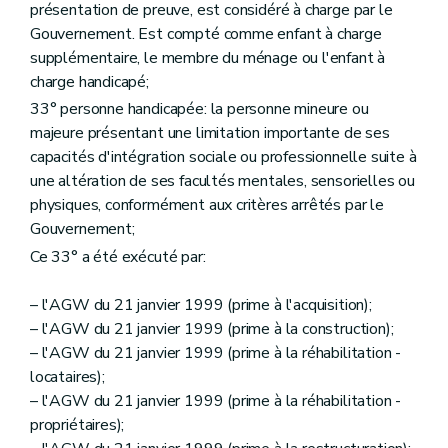
Art. 208
présentation de preuve, est considéré à charge par le
Titre IV
Dispositions pénales
Gouvernement. Est compté comme enfant à charge
Art. 201
supplémentaire, le membre du ménage ou l'enfant à
Art. 202
charge handicapé;
Titre V
Dispositions finales
Art. 203
33° personne handicapée: la personne mineure ou
Art. 204
majeure présentant une limitation importante de ses
Art. 205
capacités d'intégration sociale ou professionnelle suite à
Art. 206
Art. 207
une altération de ses facultés mentales, sensorielles ou
physiques, conformément aux critères arrêtés par le
Gouvernement;
Ce 33° a été exécuté par:
– l'AGW du 21 janvier 1999 (prime à l'acquisition);
– l'AGW du 21 janvier 1999 (prime à la construction);
– l'AGW du 21 janvier 1999 (prime à la réhabilitation -
locataires);
– l'AGW du 21 janvier 1999 (prime à la réhabilitation -
propriétaires);