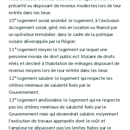
Art. 65
précarité ou disposant de revenus modestes lors de leur
Art. 66
entrée dans les lieux;
Art. 67
Art. 68
10° logement social assimilé: le logement, à l'exclusion
Section 2
Des aides à l'équipement
du logement social, géré, mis en location ou financé par
Sous-section première
Des aides à l'équipement
un opérateur immobilier, dans le cadre de la politique
Art. 69
sociale développée par la Région;
Art. 70
Art. 71
11° logement moyen: le logement sur lequel une
Sous-section 2
Des conditions d'octroi et du calcul des aides
personne morale de droit public est titulaire de droits
Art. 72
réels et destiné à l'habitation de ménages disposant de
Art. 73
Art. 74
revenus moyens lors de leur entrée dans les lieux;
Art. 75
12° logement salubre: le logement qui respecte les
Sous-section 3
De la procédure
critères minimaux de salubrité fixés par le
Art. 76
Art. 77
Gouvernement;
Art. 78
13° logement améliorable: le logement qui ne respecte
Chapitre V
Dispositions spécifiques relatives aux zones d'initiative privilégiée
pas les critères minimaux de salubrité fixés par le
Art. 79
Chapitre VI
De la lutte contre l'inoccupation des logements
Gouvernement mais qui deviendrait salubre, moyennant
Section première
De la phase amiable
l'exécution de travaux appropriés dont le coût et
Art. 80
l'ampleur ne dépassent pas les limites fixées par le