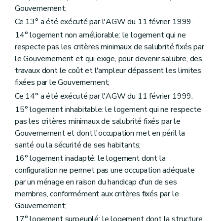
Art. 81
Gouvernement;
Art. 82
Section 2
De la procédure judiciaire
Ce 13° a été exécuté par l'AGW du 11 février 1999.
Art. 83
14° logement non améliorable: le logement qui ne
Art. 84
respecte pas les critères minimaux de salubrité fixés par
Art. 85
Section
le Gouvernement et qui exige, pour devenir salubre, des
Titre III
Des acteurs de la politique régionale du logement
travaux dont le coût et l'ampleur dépassent les limites
Chapitre premier
De la Société wallonne du logement
fixées par le Gouvernement;
Section première
Généralités
Art. 86
Ce 14° a été exécuté par l'AGW du 11 février 1999.
Section 2
Des missions
15° logement inhabitable: le logement qui ne respecte
Art. 87
pas les critères minimaux de salubrité fixés par le
Art. 88
Section 3
Des moyens d'action
Gouvernement et dont l'occupation met en péril la
Art. 89
santé ou la sécurité de ses habitants;
Art. 90
16° logement inadapté: le logement dont la
Art. 91
Art. 92
configuration ne permet pas une occupation adéquate
Art. 93
par un ménage en raison du handicap d'un de ses
Section 4
De l'accès au logement
membres, conformément aux critères fixés par le
Art. 94
Gouvernement;
Section 5
Des ressources
Art. 95
17° logement surpeuplé: le logement dont la structure