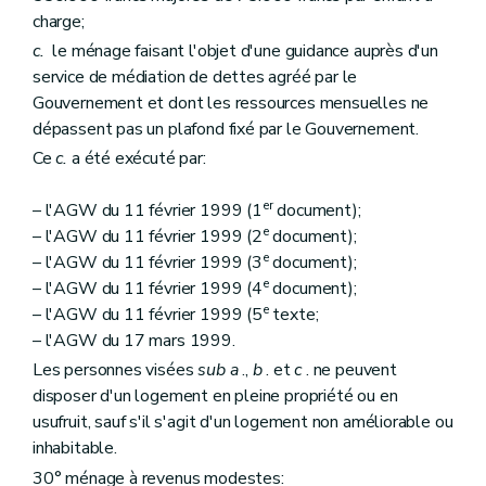
Art. 163
charge;
Art. 164
Art. 165
c.
le ménage faisant l'objet d'une guidance auprès d'un
Sous-section 2
Du commissaire
service de médiation de dettes agréé par le
Art. 166
Gouvernement et dont les ressources mensuelles ne
Art. 167
Art. 168
dépassent pas un plafond fixé par le Gouvernement.
Art. 169
Ce
c.
a été exécuté par:
Sous-section 3
Du plan de gestion
Art. 170
er
Art. 171
– l'AGW du 11 février 1999 (1
document);
Section 4
Du Fonds régional de solidarité
e
– l'AGW du 11 février 1999 (2
document);
Art. 172
e
– l'AGW du 11 février 1999 (3
document);
Art. 173
e
– l'AGW du 11 février 1999 (4
document);
Section 5
Des sanctions
Art. 174
e
– l'AGW du 11 février 1999 (5
texte;
Chapitre III
Des sociétés de crédit social
– l'AGW du 17 mars 1999.
Art. 175
Les personnes visées
sub
a
.,
b
. et
c
. ne peuvent
Art. 176
Art. 177
disposer d'un logement en pleine propriété ou en
Art. 178
usufruit, sauf s'il s'agit d'un logement non améliorable ou
Chapitre IV
Du Fonds du logement des familles nombreuses de Wallonie
inhabitable.
Section première
Généralités
Art. 179
30° ménage à revenus modestes: