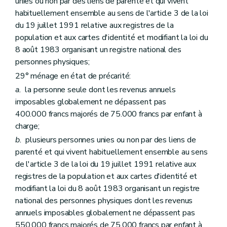
unies ou non par des liens de parenté et qui vivent
Art. 147
habituellement ensemble au sens de l'article 3 de la loi
Sous-section 4
Du conseil d'administration
du 19 juillet 1991 relative aux registres de la
Art. 148
Art. 149
population et aux cartes d'identité et modifiant la loi du
Art. 150
8 août 1983 organisant un registre national des
Art. 151
personnes physiques;
Art. 152
Sous-section 5
Des comités consultatifs des locataires et des propriétaires
29° ménage en état de précarité:
Art. 153
a.
la personne seule dont les revenus annuels
Art. 154
imposables globalement ne dépassent pas
Art. 155
Art. 156
400.000 francs majorés de 75.000 francs par enfant à
Art. 157
charge;
Sous-section 6
Du directeur-gérant
b.
plusieurs personnes unies ou non par des liens de
Art. 158
Sous-section 7
Du personnel
parenté et qui vivent habituellement ensemble au sens
Art. 159
de l'article 3 de la loi du 19 juillet 1991 relative aux
Sous-section 8
Du contrôle des recettes et des dépenses
registres de la population et aux cartes d'identité et
Art. 160
modifiant la loi du 8 août 1983 organisant un registre
Art. 161
Art. 162
national des personnes physiques dont les revenus
Section 3
De la tutelle administrative
annuels imposables globalement ne dépassent pas
Sous-section première
De la tutelle
550.000 francs majorés de 75.000 francs par enfant à