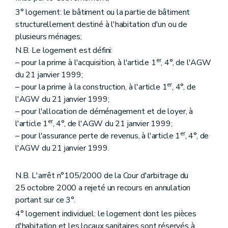
Art. 29
3° logement: le bâtiment ou la partie de bâtiment
Art. 30
structurellement destiné à l'habitation d'un ou de
Art. 31
plusieurs ménages;
Art. 32
Art. 33
N.B. Le logement est défini:
Art. 34
er
– pour la prime à l'acquisition, à l'article 1
, 4°, de l'AGW
Sous-section 2
Des conditions d'octroi et du calcul des aides
du 21 janvier 1999;
Art. 35
Art. 36
er
– pour la prime à la construction, à l'article 1
, 4°, de
Art. 37
l'AGW du 21 janvier 1999;
Art. 38
– pour l'allocation de déménagement et de loyer, à
Sous-section 3
De la procédure
er
l'article 1
, 4°, de l'AGW du 21 janvier 1999;
Art. 39
Art. 40
er
– pour l'assurance perte de revenus, à l'article 1
, 4°, de
Art. 41
l'AGW du 21 janvier 1999.
Art. 42
Art. 43
Section 2
Des aides à l'équipement d'ensembles de logements
N.B. L'arrêt n°105/2000 de la Cour d'arbitrage du
Sous-section première
Des aides à l'équipement
25 octobre 2000 a rejeté un recours en annulation
Art. 44
portant sur ce 3°.
Art. 45
Art. 46
4° logement individuel: le logement dont les pièces
Sous-section 2
Des conditions d'octroi et du calcul des aides
d'habitation et les locaux sanitaires sont réservés à