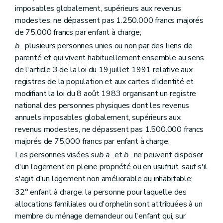
Art. 195
imposables globalement, supérieurs aux revenus
Art. 196
Art. 197
modestes, ne dépassent pas 1.250.000 francs majorés
Section 4
Des dispositions spécifiques aux associations de promotion du logement
de 75.000 francs par enfant à charge;
Art. 198
b.
plusieurs personnes unies ou non par des liens de
Art. 199
Chapitre VII
De l'évaluation de l'application du Code
parenté et qui vivent habituellement ensemble au sens
Art. 200
de l'article 3 de la loi du 19 juillet 1991 relative aux
Titre III
bis
"De l'audit des acteurs locaux de la politique du logement" (décret du 9 février 2012)
registres de la population et aux cartes d'identité et
Art. 200/1
modifiant la loi du 8 août 1983 organisant un registre
Titre IV
Dispositions administratives et pénales
Art. 200
bis
national des personnes physiques dont les revenus
Art. 200ter
annuels imposables globalement, supérieurs aux
Art. 201
revenus modestes, ne dépassent pas 1.500.000 francs
Art. 202
majorés de 75.000 francs par enfant à charge.
Art. 202
bis
Titre V
Dispositions finales
Les personnes visées
sub
a
. et
b
. ne peuvent disposer
Art. 203
d'un logement en pleine propriété ou en usufruit, sauf s'il
Art. 204
s'agit d'un logement non améliorable ou inhabitable;
Art. 205
Art. 205bis
32° enfant à charge: la personne pour laquelle des
Art. 206
allocations familiales ou d'orphelin sont attribuées à un
Art. 207
membre du ménage demandeur ou l'enfant qui, sur
Titre VI
"Disposition interprétative" (décret du 30 avril 2009)