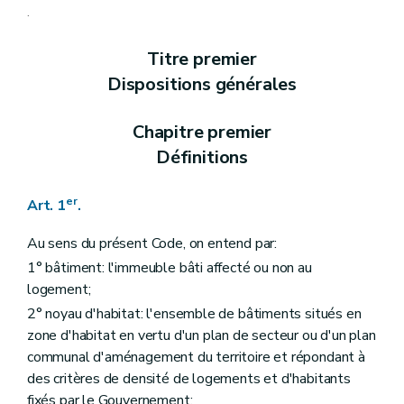
Art. 13
.
Chapitre II
Des aides aux personnes physiques
Section première
Des opérations subsidiables
Titre premier
Art. 14
Art. 15
Dispositions générales
Art. 16
Art. 17
Art. 18
Chapitre premier
Art. 19
Définitions
Art. 20
Art. 21
Art. 22
er
Art. 1
.
Section 2
Des formes d'aides
Art. 23
Au sens du présent Code, on entend par:
Section 3
Des conditions d'octroi et de calcul des aides
Art. 24
1° bâtiment: l'immeuble bâti affecté ou non au
Art. 25
logement;
Section 4
De la procédure
2° noyau d'habitat: l'ensemble de bâtiments situés en
Art. 26
Art. 27
zone d'habitat en vertu d'un plan de secteur ou d'un plan
Art. 28
communal d'aménagement du territoire et répondant à
Chapitre III
Des aides aux personnes morales autres que les sociétés de logement de service public
des critères de densité de logements et d'habitants
Section première
Des aides au logement
Sous-section première
Des catégories d'aide
fixés par le Gouvernement;