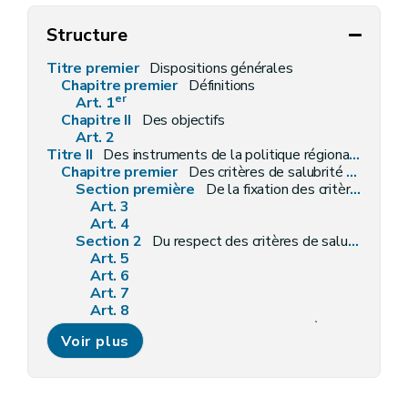
Structure
Titre premier
Dispositions générales
Chapitre premier
Définitions
er
Art. 1
Chapitre II
Des objectifs
Art. 2
Titre II
Des instruments de la politique régionale du logement
Chapitre premier
Des critères de salubrité des logements
Section première
De la fixation des critères de salubrité
Art. 3
Art. 4
Section 2
Du respect des critères de salubrité
Art. 5
Art. 6
Art. 7
Art. 8
Section 3
Des prescriptions particulières aux logements collectifs et aux petits logements individuels, loués ou mis en location à titre de résidence principale
Voir plus
Art. 9
Art. 10
Art. 11
Art. 12