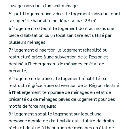
Art. 47
l'usage individuel d'un seul ménage;
Art. 48
Art. 49
5° petit logement individuel: le logement individuel dont
Art. 50
²
la superficie habitable ne dépasse pas 28 m
;
Sous-section 3
De la procédure
6° logement collectif: le logement dont au moins une
Art. 51
Art. 52
pièce d'habitation ou un local sanitaire est utilisé par
Art. 53
plusieurs ménages;
Chapitre IV
Des aides aux sociétés de logement de service public
7° logement d'insertion: le logement réhabilité ou
Section première
Des aides au logement
Sous-section première
Des catégories d'aide
restructuré grâce à une subvention de la Région et
Art. 54
destiné à l'hébergement de ménages en état de
Art. 55
précarité;
Art. 56
Art. 57
8° logement de transit: le logement réhabilité ou
Art. 58
restructuré grâce à une subvention de la Région, destiné
Art. 59
à l'hébergement temporaire de ménages en état de
Sous-section 2
Des conditions d'octroi et du calcul des aides
précarité ou de ménages privés de logement pour des
Art. 60
Art. 61
motifs de force majeure;
Art. 62
9° logement social: le logement sur lequel une
Art. 63
personne morale de droit public est titulaire de droits
Sous-section 3
De la procédure
Art. 64
réels et destiné à l'habitation de ménages en état de