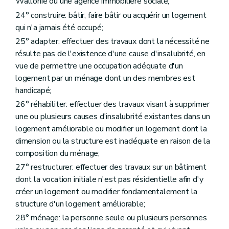
Wallonie ou une agence immobilière sociale;
Art. 129
Chapitre II
Des sociétés de logement de service public
24° construire: bâtir, faire bâtir ou acquérir un logement
Section première
Des missions et moyens d'action
qui n'a jamais été occupé;
Art. 130
25° adapter: effectuer des travaux dont la nécessité ne
Art. 131
Art. 132
résulte pas de l'existence d'une cause d'insalubrité, en
Art. 133
vue de permettre une occupation adéquate d'un
Art. 134
logement par un ménage dont un des membres est
Art. 135
handicapé;
Art. 136
Art. 137
26° réhabiliter: effectuer des travaux visant à supprimer
Section 2
De la structure des sociétés de logement de service public
une ou plusieurs causes d'insalubrité existantes dans un
Sous-section première
Du capital
logement améliorable ou modifier un logement dont la
Art. 138
Sous-section 2
Du champ d'activités territorial, des fusions et des restructurations
dimension ou la structure est inadéquate en raison de la
Art. 139
composition du ménage;
Art. 140
27° restructurer: effectuer des travaux sur un bâtiment
Art. 141
Art. 142
dont la vocation initiale n'est pas résidentielle afin d'y
Art. 143
créer un logement ou modifier fondamentalement la
Art. 144
structure d'un logement améliorable;
Art. 145
Sous-section 3
De l'assemblée générale
28° ménage: la personne seule ou plusieurs personnes
Art. 146