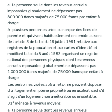
Section 2
Du contrat de gestion
a.
la personne seule dont les revenus annuels
Art. 180
imposables globalement ne dépassent pas
Art. 181
800.000 francs majorés de 75.000 francs par enfant à
Art. 182
Section 3
Du financement
charge;
Art. 183
b.
plusieurs personnes unies ou non par des liens de
Section 4
De l'administration et du contrôle
parenté et qui vivent habituellement ensemble au sens
Art. 184
Art. 185
de l'article 3 de la loi du 19 juillet 1991 relative aux
Art. 186
registres de la population et aux cartes d'identité et
Chapitre V
Des pouvoirs locaux
modifiant la loi du 8 août 1983 organisant un registre
Art. 187
national des personnes physiques dont les revenus
Art. 188
Art. 189
annuels imposables globalement ne dépassent pas
Art. 190
1.000.000 francs majorés de 75.000 francs par enfant à
Chapitre VI
Des organismes à finalité sociale
charge.
Section première
Dispositions communes
Art. 191
Les personnes visées
sub
a
. et
b
. ne peuvent disposer
Art. 192
d'un logement en pleine propriété ou en usufruit, sauf s'il
Section 2
Des dispositions spécifiques aux agences immobilières sociales
s'agit d'un logement non améliorable ou inhabitable;
Art. 193
Art. 194
31° ménage à revenus moyens:
Section 3
Des dispositions spécifiques aux régies de quartier sociales
a.
la personne seule dont les revenus annuels