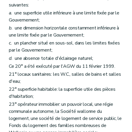
suivantes:
Art. 113
Art. 114
a.
une superficie utile inférieure à une limite fixée par le
Sous-section 2
Des commissaires et de l'observateur du Gouvernement
Gouvernement;
Art. 115
Sous-section 3
Du contrôle révisoral
b.
une dimension horizontale constamment inférieure à
Art. 116
une limite fixée par le Gouvernement;
Section 9
Du budget, de la comptabilité, des programmes d'investissements
c.
un plancher situé en sous-sol, dans les limites fixées
Sous-section première
Du budget
Art. 117
par le Gouvernement;
Art. 118
d.
une absence totale d'éclairage naturel;
Art. 119
Ce 20° a été exécuté par l'AGW du 11 février 1999.
Art. 120
Sous-section 2
De la comptabilité
21° locaux sanitaires: les W.C., salles de bains et salles
Art. 121
d'eau;
Art. 122
Art. 123
22° superficie habitable: la superficie utile des pièces
Art. 124
d'habitation;
Sous-section 3
Des programmes d'investissements
23° opérateur immobilier: un pouvoir local, une régie
Art. 125
Art. 126
communale autonome, la Société wallonne du
Section 10
Du personnel
logement, une société de logement de service public, le
Art. 127
Fonds du logement des familles nombreuses de
Art. 128