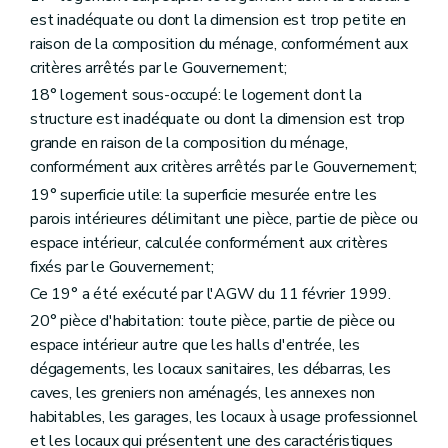
Art. 96
est inadéquate ou dont la dimension est trop petite en
Section 6
De la structure et du fonctionnement
raison de la composition du ménage, conformément aux
Sous-section première
De l'assemblée générale
Art. 97
critères arrêtés par le Gouvernement;
Sous-section 2
Du conseil d'administration
18° logement sous-occupé: le logement dont la
Art. 98
structure est inadéquate ou dont la dimension est trop
Art. 99
Art. 100
grande en raison de la composition du ménage,
Art. 101
conformément aux critères arrêtés par le Gouvernement;
Art. 102
19° superficie utile: la superficie mesurée entre les
Art. 103
Art. 104
parois intérieures délimitant une pièce, partie de pièce ou
Sous-section 3
De la direction
espace intérieur, calculée conformément aux critères
Art. 105
fixés par le Gouvernement;
Art. 106
Ce 19° a été exécuté par l'AGW du 11 février 1999.
Art. 107
Section 7
Du contrat de gestion
20° pièce d'habitation: toute pièce, partie de pièce ou
Art. 108
espace intérieur autre que les halls d'entrée, les
Art. 109
dégagements, les locaux sanitaires, les débarras, les
Art. 110
Art. 111
caves, les greniers non aménagés, les annexes non
Section 8
Du Comité de gestion financière et des contrôles
habitables, les garages, les locaux à usage professionnel
Sous-section première
Du comité de gestion financière
et les locaux qui présentent une des caractéristiques
Art. 112