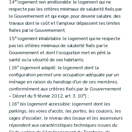
14° logement non améliorable: le logement qui ne
Art. 86
respecte pas les critères minimaux de salubrité fixés par
Section 2
Des missions
Art. 87
le Gouvernement et qui exige, pour devenir salubre, des
Art. 88
travaux dont le coût et l'ampleur dépassent les limites
Section 3
Des moyens d'action
fixées par le Gouvernement;
Art. 89
15° logement inhabitable: le logement qui ne respecte
Art. 90
Art. 91
pas les critères minimaux de salubrité fixés par le
Art. 92
Gouvernement et dont l'occupation met en péril la
Art. 93
santé ou la sécurité de ses habitants;
Section 4
De l'accès au logement
Art. 94
(
16° logement adapté: le logement dont la
Section 5
Des ressources
configuration permet une occupation adéquate par un
Art. 95
ménage en raison du handicap d'un de ses membres,
Art. 96
conformément aux critères fixés par le Gouvernement
Section 6
De la structure et du fonctionnement
Sous-section première
De l'assemblée générale
– Décret du 9 février 2012, art. 3, 10°) ;
Art. 97
(
16°
bis
logement accessible: logement dont les
Art. 97
bis
parkings, les voies d'accès, les portes, les couloirs, les
Sous-section 2
Du conseil d'administration
Art. 98
cages d'escalier, le niveau des locaux et les ascenseurs
Art. 99
répondent aux caractéristiques techniques issues du
Art. 100