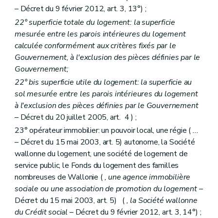
Art. 154
– Décret du 9 février 2012, art. 3, 13°) ;
Art. 155
22° superficie totale du logement: la superficie
Art. 156
Art.
157
mesurée entre les parois intérieures du logement
Sous-section 6
Du directeur-gérant
calculée conformément aux critères fixés par le
Art. 158
Gouvernement, à l'exclusion des pièces définies par le
Art. 158
bis
Gouvernement;
Art. 158
ter
Art.
158
quater
22°
bis
superficie utile du logement: la superficie au
Sous-section 7
Du personnel
sol mesurée entre les parois intérieures du logement
Art.
158
quinquies
à l'exclusion des pièces définies par le Gouvernement
Art. 159
Sous-section 8
Du contrôle des recettes et des dépenses
– Décret du 20 juillet 2005, art. 4 ) ;
Art. 159
bis
23° opérateur immobilier: un pouvoir local, une régie (
...
Art. 160
– Décret du 15 mai 2003, art. 5) autonome, la Société
Art. 161
Section 2
bis
Des contrats d'objectifs
– Décret du 20 juillet 2005, art. 29, §1
wallonne du logement, une société de logement de
Art. 162
service public, le Fonds du logement des familles
Section 3
De la tutelle administrative
nombreuses de Wallonie (
, une agence immobilière
Sous-section première
De la tutelle
sociale ou une association de promotion du logement
–
Art. 163
Art. 164
Décret du 15 mai 2003, art. 5) (
, la Société wallonne
Art. 165
du Crédit social
– Décret du 9 février 2012, art. 3, 14°) ;