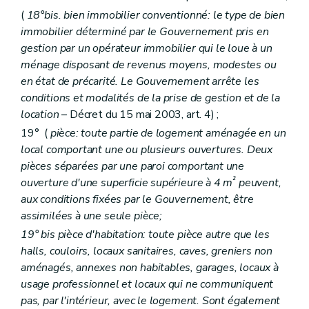
Section 9
Du budget, de la comptabilité, des programmes d'investissements
(
18°bis. bien immobilier conventionné: le type de bien
Art. 117 à 126
immobilier déterminé par le Gouvernement pris en
Section 10
Du personnel
gestion par un opérateur immobilier qui le loue à un
Art. 127
Art. 128
ménage disposant de revenus moyens, modestes ou
Art. 129
en état de précarité. Le Gouvernement arrête les
Chapitre II
Des sociétés de logement de service public
conditions et modalités de la prise de gestion et de la
Section première
Des missions et moyens d'action
location
– Décret du 15 mai 2003, art. 4) ;
Art. 130
Art. 131
19° (
pièce: toute partie de logement aménagée en un
Art.
131
bis
local comportant une ou plusieurs ouvertures. Deux
Art. 132
pièces séparées par une paroi comportant une
Art. 133
Art. 134
²
ouverture d'une superficie supérieure à 4 m
peuvent,
Art. 135
aux conditions fixées par le Gouvernement, être
Art. 136
assimilées à une seule pièce;
Art. 137
Section 2
De la structure des sociétés de logement de service public
19°
bis
pièce d'habitation: toute pièce autre que les
Sous-section première
Du capital
halls, couloirs, locaux sanitaires, caves, greniers non
Art. 138
aménagés, annexes non habitables, garages, locaux à
Sous-section 2
Du champ d'activités territorial, des fusions et des restructurations
usage professionnel et locaux qui ne communiquent
Art. 139
Art. 140
pas, par l'intérieur, avec le logement. Sont également