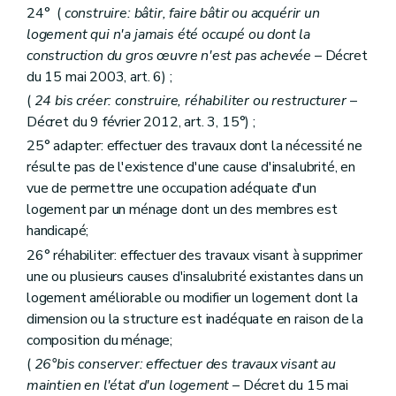
Sous-section première
bis
De la réalisation d'audits
24° (
construire: bâtir, faire bâtir ou acquérir un
Art.
165
bis
Sous-section 2
Du commissaire
logement qui n'a jamais été occupé ou dont la
Art. 166
construction du gros œuvre n'est pas achevée
– Décret
Art. 167
du 15 mai 2003, art. 6) ;
Art. 168
Art. 169
(
24
bis
créer: construire, réhabiliter ou restructurer
–
Sous-section 3
Du plan de gestion
Décret du 9 février 2012, art. 3, 15°) ;
Art. 170
25° adapter: effectuer des travaux dont la nécessité ne
Art. 171
résulte pas de l'existence d'une cause d'insalubrité, en
Section 3
bis
De la chambre de recours
Art. 171
bis
vue de permettre une occupation adéquate d'un
Section 4
Du Fonds régional de solidarité
logement par un ménage dont un des membres est
Art. 172
handicapé;
Art. 173
Section 5
Des sanctions
26° réhabiliter: effectuer des travaux visant à supprimer
Art. 174
une ou plusieurs causes d'insalubrité existantes dans un
Section 6
Du comite d'accompagnement et de suivi des commissaires spéciaux
logement améliorable ou modifier un logement dont la
Art. 174
bis
dimension ou la structure est inadéquate en raison de la
Chapitre III
(
De la Société wallonne du crédit social et des Guichets du crédit social
Section première
De la Société wallonne du crédit social
composition du ménage;
Sous-section première
Généralités
(
26°bis conserver: effectuer des travaux visant au
Art. 1751
maintien en l'état d'un logement
– Décret du 15 mai
Sous-section 2
Des missions de service public, des tâches de service public et des moyens d'actions de la Société