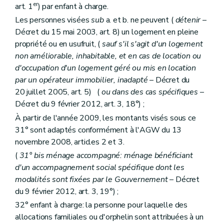
er
art. 1
) par enfant à charge.
Les personnes visées
sub
a. et b. ne peuvent (
détenir
–
Décret du 15 mai 2003, art. 8) un logement en pleine
propriété ou en usufruit, (
sauf s'il s'agit d'un logement
non améliorable, inhabitable, et en cas de location ou
d'occupation d'un logement géré ou mis en location
par un opérateur immobilier, inadapté
– Décret du
20 juillet 2005, art. 5) (
ou dans des cas spécifiques
–
Décret du 9 février 2012, art. 3, 18°) ;
À partir de l'année 2009, les montants visés sous ce
31° sont adaptés conformément à l'AGW du 13
novembre 2008, articles 2 et 3.
(
31°
bis
ménage accompagné: ménage bénéficiant
d'un accompagnement social spécifique dont les
modalités sont fixées par le Gouvernement
– Décret
du 9 février 2012, art. 3, 19°) ;
32° enfant à charge: la personne pour laquelle des
allocations familiales ou d'orphelin sont attribuées à un