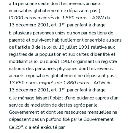
a. la personne seule dont les revenus annuels
Art. 17515
Section
B. Du contrôle du Gouvernement
imposables globalement ne dépassent pas (
Art. 17516
l0.000 euros majorés de 1.860 euros
– AGW du
Sous-section 7
Du contrat de gestion
er
13 décembre 2001, art. 1
) par enfant à charge;
Section
A. Définition et contenu
b. plusieurs personnes unies ou non par des liens de
Art. 17517
Section
B. Conclusion, approbation, entrée en vigueur, durée et absence d'un contrat de gestion
parenté et qui vivent habituellement ensemble au sens
Art. 17518
de l'article 3 de la loi du 19 juillet 1991 relative aux
Section
C. Evaluation du contrat de gestion
registres de la population et aux cartes d'identité et
Art. 17519
Section 2
Des Guichets du crédit social
modifiant la loi du 8 août 1983 organisant un registre
Sous-section première
Généralités
national des personnes physiques dont les revenus
Art. 1761
annuels imposables globalement ne dépassent pas (
Art. 1762
13.650 euros majorés de 1.860 euros
– AGW du
Art. 1763
er
Sous-section 2
Du contrôle des Guichets
13 décembre 2001, art. 1
) par enfant à charge;
Art. 1771
c. le ménage faisant l'objet d'une guidance auprès d'un
Art. 1772
service de médiation de dettes agréé par le
Art.
1773
Sous-section 3
Des sanctions
Gouvernement et dont les ressources mensuelles ne
Art. 1781
dépassent pas un plafond fixé par le Gouvernement.
Sous-section 4
De la perte de l'agrément
Ce 29°, c. a été exécuté par:
Art. 1782