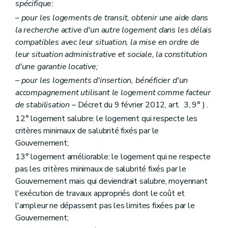
spécifique:
Art. 84
Section 3
Des conditions d'octroi des aides et de la mise en gestion
– pour les logements de transit, obtenir une aide dans
Art. 85
la recherche active d'un autre logement dans les délais
Art. 85
bis
compatibles avec leur situation, la mise en ordre de
Titre III
bis
"De l'audit des acteurs locaux de la politique du logement" (décret du 9 février 2012)
Art. 200/1
leur situation administrative et sociale, la constitution
Titre IV
Dispositions administratives et pénales
d'une garantie locative;
Art. 200
bis
– pour les logements d'insertion, bénéficier d'un
Art. 200ter
Art. 201
accompagnement utilisant le logement comme facteur
Art. 202
de stabilisation
– Décret du 9 février 2012, art. 3, 9° ) .
Art. 202
bis
12° logement salubre: le logement qui respecte les
Titre V
Dispositions finales
Art. 203
critères minimaux de salubrité fixés par le
Art. 204
Gouvernement;
Art. 205
13° logement améliorable: le logement qui ne respecte
Art. 205bis
Art. 206
pas les critères minimaux de salubrité fixés par le
Art. 207
Gouvernement mais qui deviendrait salubre, moyennant
Titre VI
"Disposition interprétative" (décret du 30 avril 2009)
l'exécution de travaux appropriés dont le coût et
Art. 208
l'ampleur ne dépassent pas les limites fixées par le
Titre III
Des acteurs de la politique régionale du logement
Chapitre premier
De la Société wallonne du logement
Gouvernement;
Section première
Généralités