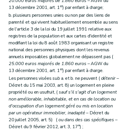
20.000 euros majorés de 1.860 euros
– AGW du
Art. 192
er
13 décembre 2001, art. 1
) par enfant à charge;
Section 2
Des dispositions spécifiques aux agences immobilières sociales
Art. 193
b. plusieurs personnes unies ou non par des liens de
Art. 194
parenté et qui vivent habituellement ensemble au sens
Section 3
(
Des dispositions spécifiques aux régies des quartiers
de l'article 3 de la loi du 19 juillet 1991 relative aux
Art. 195
registres de la population et aux cartes d'identité et
Art. 196
Art. 197
modifiant la loi du 8 août 1983 organisant un registre
Section 4
Des dispositions spécifiques aux associations de promotion du logement
national des personnes physiques dont les revenus
Art. 198
annuels imposables globalement ne dépassent pas (
Art. 199
25.000 euros majorés de 1.860 euros
– AGW du
Chapitre VII
(
Du Conseil supérieur du logement
– Dé
Art. 200
er
13 décembre 2001, art. 1
) par enfant à charge.
Titre
III
bis
De l'audit des acteurs locaux de la politique du logement
Les personnes visées
sub
a. et b. ne peuvent (
détenir
–
Art.
200/1
Décret du 15 mai 2003, art. 8) un logement en pleine
Titre IV
(
Dispositions administratives et pénales
– Décr
Art.
200
bis
propriété ou en usufruit, (
sauf s'il s'agit d'un logement
Art. 200
ter
non améliorable, inhabitable, et en cas de location ou
Art. 201
d'occupation d'un logement géré ou mis en location
Art. 202
par un opérateur immobilier, inadapté
– Décret du
Art. 202
bis
Titre V
Dispositions finales
20 juillet 2005, art. 5) (
ou dans des cas spécifiques
–
Art. 203
Décret du 9 février 2012, art. 3, 17°) ;