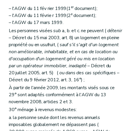
Chapitre IV
Du Fonds du logement des familles nombreuses de Wallonie
Section première
Généralités
er
– l'AGW du 11 fév rier 1999(1
document);
Art. 179
e
– l'AGW du 11 févrie r 1999(2
document);
Section 2
Du contrat de gestion
– l'AGW du 17 mars 1999.
Art. 180
Art. 181
Les personnes visées
sub
a., b. et c. ne peuvent (
détenir
Art. 182
– Décret du 15 mai 2003, art. 8) un logement en pleine
Section 3
Du financement
propriété ou en usufruit, (
sauf s'il s'agit d'un logement
Art. 183
Section 4
De l'administration et du contrôle
non améliorable, inhabitable, et en cas de location ou
Art. 184
d'occupation d'un logement géré ou mis en location
Art. 184
bis
par un opérateur immobilier, inadapté
– Décret du
Art. 185
20 juillet 2005, art. 5) (
ou dans des cas spécifiques
–
Art. 185
bis
Section 5
Du comité d'orientation du Fonds
Décret du 9 février 2012, art. 3, 16°) ;
Art. 186
À partir de l'année 2009, les montants visés sous ce
Chapitre V
Des pouvoirs locaux
29° sont adaptés conformément à l'AGW du 13
Art. 187
Art. 188
novembre 2008, articles 2 et 3.
Art. 189
30° ménage à revenus modestes:
Art. 190
a. la personne seule dont les revenus annuels
Chapitre VI
Des organismes à finalité sociale
Section première
Dispositions communes
imposables globalement ne dépassent pas (
Art. 191