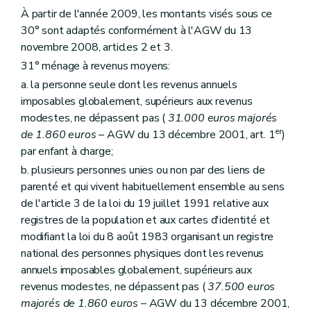
Art. 204
À partir de l'année 2009, les montants visés sous ce
Art. 205
Art.
205
bis
30° sont adaptés conformément à l'AGW du 13
Art. 206
novembre 2008, articles 2 et 3.
Art. 207
31° ménage à revenus moyens:
Titre
VI
Disposition interprétative
– Décret du 30 avril 2009, art. 9)
Art.
208
a. la personne seule dont les revenus annuels
Titre
VII
Mise en œuvre des dispositions de la Directive 2006/123/CE du Parlement européen et du Conseil du 12 décembre 2006 relative aux services dans le marché intérieur
imposables globalement, supérieurs aux revenus
Art.
209
modestes, ne dépassent pas (
31.000 euros majorés
er
de 1.860 euros
– AGW du 13 décembre 2001, art. 1
)
par enfant à charge;
b. plusieurs personnes unies ou non par des liens de
parenté et qui vivent habituellement ensemble au sens
de l'article 3 de la loi du 19 juillet 1991 relative aux
registres de la population et aux cartes d'identité et
modifiant la loi du 8 août 1983 organisant un registre
national des personnes physiques dont les revenus
annuels imposables globalement, supérieurs aux
revenus modestes, ne dépassent pas (
37.500 euros
majorés de 1.860 euros
– AGW du 13 décembre 2001,