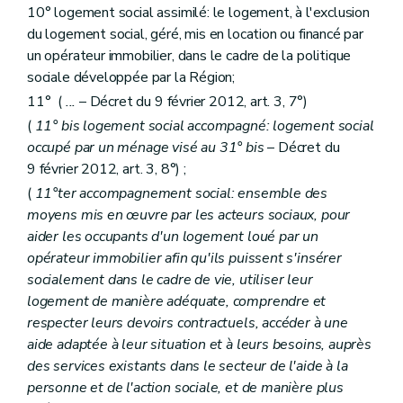
Sous-section première
Des aides à l'équipement
10° logement social assimilé: le logement, à l'exclusion
Art. 69
du logement social, géré, mis en location ou financé par
Art. 70
Art. 71
un opérateur immobilier, dans le cadre de la politique
Sous-section 2
Des conditions d'octroi et du calcul des aides
sociale développée par la Région;
Art. 72
11° (
...
– Décret du 9 février 2012, art. 3, 7°)
Art. 73
Art. 74
(
11°
bis
logement social accompagné: logement social
Art. 75
occupé par un ménage visé au 31°
bis
– Décret du
Sous-section 3
De la procédure
9 février 2012, art. 3, 8°) ;
Art. 76
Art. 77
(
11°ter accompagnement social: ensemble des
Art. 78
moyens mis en œuvre par les acteurs sociaux, pour
Chapitre IV
bis
Des aides au partenariat
aider les occupants d'un logement loué par un
Art. 78
bis
Chapitre V
Dispositions spécifiques relatives aux zones d'initiative privilégiée
opérateur immobilier afin qu'ils puissent s'insérer
Art. 79
socialement dans le cadre de vie, utiliser leur
Chapitre VI
De la lutte contre l'inoccupation des logements
logement de manière adéquate, comprendre et
Section première
De la phase amiable
respecter leurs devoirs contractuels, accéder à une
Art. 80
Art. 81
aide adaptée à leur situation et à leurs besoins, auprès
Art. 82
des services existants dans le secteur de l'aide à la
Section 2
De la procédure judiciaire
personne et de l'action sociale, et de manière plus
Art. 83