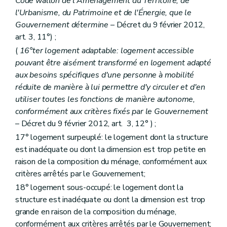
Code wallon de l'Aménagement du Territoire, de
Art. 101
l'Urbanisme, du Patrimoine et de l'Énergie, que le
Art. 102
Art. 103
Gouvernement détermine
– Décret du 9 février 2012,
Art. 104
art. 3, 11°) ;
Sous-section 3
De la direction
(
16°ter logement adaptable: logement accessible
Art. 105
Art. 106
pouvant être aisément transformé en logement adapté
Art. 107
aux besoins spécifiques d'une personne à mobilité
Sous-section 4
Du comité d'orientation de la Société
réduite de manière à lui permettre d'y circuler et d'en
Art. 1072
Section 7
Du contrat de gestion
utiliser toutes les fonctions de manière autonome,
Art. 108
conformément aux critères fixés par le Gouvernement
Art. 109
– Décret du 9 février 2012, art. 3, 12° ) ;
Art. 110
17° logement surpeuplé: le logement dont la structure
Art. 111
Section 8
Du Comité de gestion financière et des contrôles
est inadéquate ou dont la dimension est trop petite en
Sous-section première
Du comité de gestion financière
raison de la composition du ménage, conformément aux
Art. 112
critères arrêtés par le Gouvernement;
Art. 113
Art. 114
18° logement sous-occupé: le logement dont la
Sous-section 2
(
Des commissaires du Gouvernement
structure est inadéquate ou dont la dimension est trop
Art. 115
grande en raison de la composition du ménage,
Sous-section 3
Du contrôle révisoral
conformément aux critères arrêtés par le Gouvernement;
Art. 116