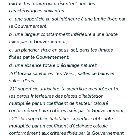
Art. 141
exclus les locaux qui présentent une des
Art. 142
caractéristiques suivantes:
Art. 143
Art. 144
a
. une superficie au sol inférieure à une limite fixée par
Art. 145
le Gouvernement;
Sous-section 3
De l'assemblée générale
b
. une largeur constamment inférieure à une limite
Art. 146
Art. 147
fixée par le Gouvernement;
Sous-section 4
(Du conseil d'administration et des autres organes de gestion – Décret du 30 mars 2006, art. 8
c
. un plancher situé en sous-sol, dans les limites
Art. 148
fixées par le Gouvernement;
Art. 148
bis
Art. 148
ter
d
. une absence totale d'éclairage naturel;
Art. 148
quater
20° locaux sanitaires: les W.-C., salles de bains et
Art. 148
quinquies
salles d'eau;
Art. 149
Art. 150
21° superficie utilisable: la superficie mesurée entre
Art. 151
les parois intérieures des pièces d'habitation
Art. 152
multipliée par un coefficient de hauteur calculé
Art. 152
bis
Art. 152
ter
conformément aux critères fixés par le Gouvernement;
Art. 152
quater
(
21°
bis
superficie habitable: superficie utilisable
Art. 152
quinquies
multipliée par un coefficient d'éclairage calculé
Sous-section 5
Des comités consultatifs des locataires et des propriétaires
Art. 153
conformément aux critères fixés par le Gouvernement