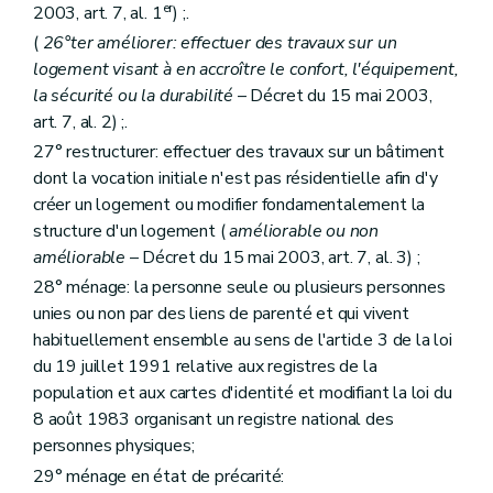
Art. 1752
er
2003, art. 7, al. 1
) ;.
Sous-section 3
Des ressources
(
26°ter améliorer: effectuer des travaux sur un
Art. 1753
logement visant à en accroître le confort, l'équipement,
Sous-section 4
Des organes de la Société
Section
A. De l'assemblée générale
la sécurité ou la durabilité
– Décret du 15 mai 2003,
Art. 1754
art. 7, al. 2) ;.
Section
B. Du conseil d'administration
27° restructurer: effectuer des travaux sur un bâtiment
Art. 1755
Art. 1756
dont la vocation initiale n'est pas résidentielle afin d'y
Art. 1757
créer un logement ou modifier fondamentalement la
Art. 1758
structure d'un logement (
améliorable ou non
Section
C. De la direction
améliorable
– Décret du 15 mai 2003, art. 7, al. 3) ;
Art. 1759
Section
D. Du comité d'orientation
28° ménage: la personne seule ou plusieurs personnes
Art. 17510
unies ou non par des liens de parenté et qui vivent
Section
E. Du comité de crédits
habituellement ensemble au sens de l'article 3 de la loi
Art. 17511
Section
F. Du comité de gestion financière
du 19 juillet 1991 relative aux registres de la
Art. 17512
population et aux cartes d'identité et modifiant la loi du
Sous-section 5
Du personnel de la Société
8 août 1983 organisant un registre national des
Art. 17513
personnes physiques;
Art. 17514
Sous-section 6
Du contrôle de la Société
29° ménage en état de précarité:
Section
A. Du contrôle révisoral