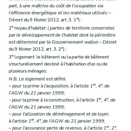
Art. 22
quater
part, à une maîtrise du coût de l'occupation via
Section 2
Des formes d'aides
l'efficience énergétique et les matériaux utilisés
–
Art. 23
Décret du 9 février 2012, art. 3, 1°) ;
Section 3
Des conditions d'octroi et de calcul des aides
Art. 24
2° noyau d'habitat: (
parties de territoire concernées
Art. 25
par le développement de l'habitat dont le périmètre
Section 4
De la procédure
est déterminé par le Gouvernement wallon
– Décret
Art. 26
Art. 27
du 9 février 2012, art. 3, 2°) ;
Art. 28
3° logement: le bâtiment ou la partie de bâtiment
Chapitre III
Des aides aux personnes morales autres que les sociétés de logement de service public
structurellement destiné à l'habitation d'un ou de
Section première
Des aides au logement
plusieurs ménages;
Sous-section première
Des catégories d'aide
Art. 29
N.B. Le logement est défini:
Art. 30
er
– pour la prime à l'acquisition, à l'article 1
, 4°, de
Art. 31
l'AGW du 21 janvier 1999;
Art. 32
Art. 33
er
- pour la prime à la construction, à l'article 1
, 4°, de
Art.
33
bis
l'AGW du 21 janvier 1999;
Art. 34
– pour l'allocation de déménagement et de loyer,
Art. 34
bis
er
à l'article 1
, 4°, de l'AGW du 21 janvier 1999;
Sous-section 2
Des conditions d'octroi et du calcul des aides
Art. 35
er
– pour l'assurance perte de revenus, à l'article 1
, 2°,