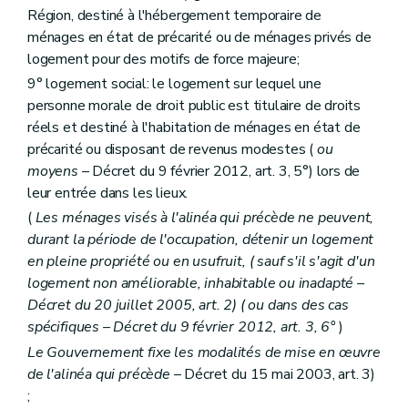
Section première
Des aides au logement
Région, destiné à l'hébergement temporaire de
Sous-section première
Des catégories d'aide
ménages en état de précarité ou de ménages privés de
Art. 54
logement pour des motifs de force majeure;
Art. 55
Art. 56
9° logement social: le logement sur lequel une
Art. 57
personne morale de droit public est titulaire de droits
Art. 58
réels et destiné à l'habitation de ménages en état de
Art. 59
Art. 59
bis
précarité ou disposant de revenus modestes (
ou
Art.
59
ter
moyens
– Décret du 9 février 2012, art. 3, 5°) lors de
Sous-section 2
Des conditions d'octroi et du calcul des aides
leur entrée dans les lieux.
Art. 60
(
Les ménages visés à l'alinéa qui précède ne peuvent,
Art. 61
Art. 62
durant la période de l'occupation, détenir un logement
Art. 63
en pleine propriété ou en usufruit, (
sauf s'il s'agit d'un
Art.
63
bis
logement non améliorable, inhabitable ou inadapté
–
Sous-section 3
De la procédure
Art. 64
Décret du 20 juillet 2005, art. 2) (
ou dans des cas
Art. 65
spécifiques
– Décret du 9 février 2012, art. 3, 6°
)
Art. 66
Le Gouvernement fixe les modalités de mise en œuvre
Art. 67
de l'alinéa qui précède
– Décret du 15 mai 2003, art. 3)
Art. 68
Section 2
Des aides à l'équipement
;