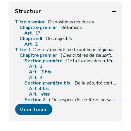
Structuur
Titre premier
Dispositions générales
Chapitre premier
Définitions
er
Art. 1
Chapitre II
Des objectifs
Art. 2
Titre II
Des instruments de la politique régionale du logement
Chapitre premier
(
Des critères de salubrité des logements et de la présence de détecteurs d'incendie
Section première
De la fixation des critères de salubrité
Art. 3
Art.
3
bis
Art. 4
Section première
bis
De la sécurité contre les risques d'incendie des logements par la présence de détecteurs d'incendie
Art. 4
bis
Art.
4ter
Section 2
(
Du respect des critères de salubrité et de la présence de détecteurs d'incendie
Art. 5
Meer tonen
Art. 6
Art. 7
Art. 7
bis
Art. 8