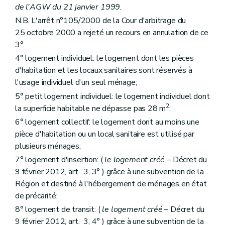
Art. 36
de l'AGW du 21 janvier 1999.
Art. 37
N.B. L'arrêt n°105/2000 de la Cour d'arbitrage du
Art. 38
Art.
38
bis
25 octobre 2000 a rejeté un recours en annulation de ce
Sous-section 3
De la procédure
3°.
Art. 39
4° logement individuel: le logement dont les pièces
Art. 40 et 41
Art. 42
d'habitation et les locaux sanitaires sont réservés à
Art. 43
l'usage individuel d'un seul ménage;
Section 2
Des aides à l'équipement d'ensembles de logements
5° petit logement individuel: le logement individuel dont
Sous-section première
Des aides à l'équipement
Art. 44
2
la superficie habitable ne dépasse pas 28 m
;
Art. 45
6° logement collectif: le logement dont au moins une
Art. 46
pièce d'habitation ou un local sanitaire est utilisé par
Sous-section 2
Des conditions d'octroi et du calcul des aides
Art. 47
plusieurs ménages;
Art. 48
7° logement d'insertion: (
le logement créé
– Décret du
Art. 49
9 février 2012, art. 3, 3° ) grâce à une subvention de la
Art. 50
Sous-section 3
De la procédure
Région et destiné à l'hébergement de ménages en état
Art. 51
de précarité;
Art. 52
8° logement de transit: (
le logement créé
– Décret du
Art. 53
Chapitre IV
Des aides aux sociétés de logement de service public
9 février 2012, art. 3, 4° ) grâce à une subvention de la