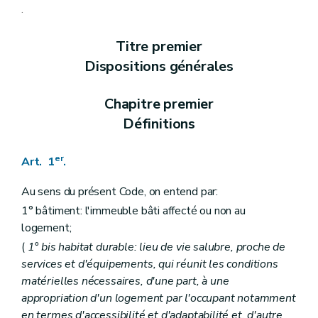
Section 3
Des prescriptions particulières aux logements collectifs et aux petits logements individuels, loués ou mis en location (
.
Art. 9
Art. 10
Titre premier
Art. 11
Art. 12
Dispositions générales
Art. 13
Section
4
Du Fonds régional pour le relogement
– 
Art.
13
bis
Chapitre premier
Art.
13
ter
Définitions
er
Chapitre
1
bis
Des critères de l'habitat durable
– 
Art.
13
quater
Chapitre II
Des aides aux personnes physiques
er
Art. 1
.
Section première
Des opérations subsidiables
Art. 14
Au sens du présent Code, on entend par:
Art. 15
Art. 16
1° bâtiment: l'immeuble bâti affecté ou non au
Art. 17
logement;
Art. 18
(
1°
bis
habitat durable: lieu de vie salubre, proche de
Art. 19
Art. 20
services et d'équipements, qui réunit les conditions
Art. 21
matérielles nécessaires, d'une part, à une
Art. 22
appropriation d'un logement par l'occupant notamment
Art.
22
bis
Art.
22
ter
en termes d'accessibilité et d'adaptabilité et, d'autre