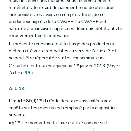
mois de l'envoi des factures. Sous réserve d'erreurs
matérielles, le retard de paiement rend de plein droit
indisponibles les avoirs en comptes-titres de ce
producteur auprès de la CWaPE. La CWAPE est
habilitée à poursuivre auprès des débiteurs défaillants le
recouvrement de la redevance.
La présente redevance est à charge des producteurs
d'électricité verte redevables au sens de l'article 3 et
ne peut être répercutée sur les consommateurs.
er
Cet article entrera en vigueur au 1
janvier 2013 (Voyez
l'article
35
).
Art. 13.
er
L'article 80, §1
du Code des taxes assimilées aux
impôts sur les revenus est remplacé par la disposition
suivante:
er
« §1
. Le montant de la taxe est fixé comme suit: