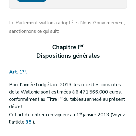
Art. 17
Art. 18
Art. 19
Art. 20
Le Parlement wallon a adopté et Nous, Gouvernement,
Art. 21
sanctionnons ce qui suit:
Art. 22
Chapitre II
Dispositions relatives aux déchets
Art. 23
er
Chapitre I
Art. 24
Dispositions générales
Art. 25
Art. 26
Art. 27
er
Art. 1
.
Art. 28
Chapitre III
Dispositions relatives aux sites d'activité économique désaffectés
Art. 29
Pour l'année budgétaire 2013, les recettes courantes
Art. 30
de la Wallonie sont estimées à 6.471.566.000 euros,
Art. 31
er
conformément au Titre I
du tableau annexé au présent
Art. 32
décret.
Art. 33
Art. 34
er
Cet article entrera en vigueur au 1
janvier 2013 (Voyez
Chapitre IV
Dispositions finales
l'article
35
).
Art. 35