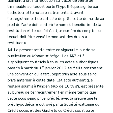
donnant droit à la réduction sur l'acte de vente de
l'immeuble sur lequel porte l'hypothèque, signée par
l'acheteur et le notaire instrumentant, avant
l'enregistrement de cet acte de prêt; cette demande au
pied de l'acte doit contenir le nom du bénéficiaire de la
restitution et, le cas échéant, le numéro du compte sur
lequel doit être versé le montant des droits à
restituer; ».
§4. Le présent article entre en vigueur le jour de sa
publication au
Moniteur belge
. Les §§2 et 3
s'appliquent toutefois à tous les actes authentiques
er
passés à partir du 1
janvier 2012 sauf s'ils constatent
une convention qui a fait l'objet d'un acte sous seing
privé antérieur à cette date. Cet acte authentique
restera soumis à l'ancien taux de 10 % s'il est présenté
au bureau de l'enregistrement en même temps que
l'acte sous seing privé, précité, avec la preuve que le
prêt hypothécaire octroyé par la Société wallonne du
Crédit social et des Guichets du Crédit social ou le