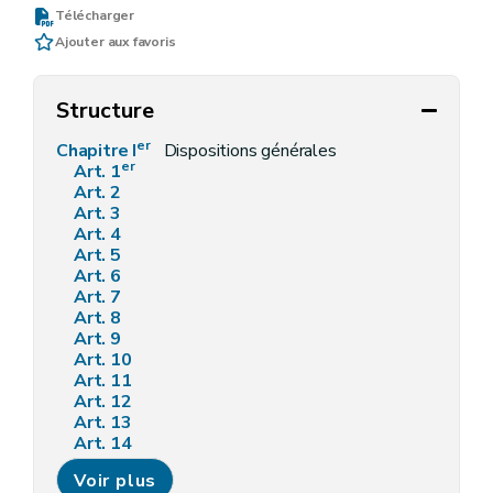
Télécharger
Ajouter aux favoris
Structure
er
Chapitre I
Dispositions générales
er
Art. 1
Art. 2
Art. 3
Art. 4
Art. 5
Art. 6
Art. 7
Art. 8
Art. 9
Art. 10
Art. 11
Art. 12
Art. 13
Art. 14
Art. 15
Voir plus
Art. 16