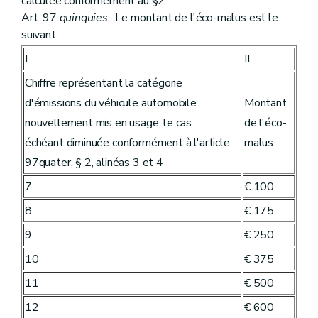
calculée conformément au §2.
Art. 97
quinquies
. Le montant de l'éco-malus est le
suivant:
I
II
Chiffre représentant la catégorie
d'émissions du véhicule automobile
Montant
nouvellement mis en usage, le cas
de l'éco-
échéant diminuée conformément à l'article
malus
97quater, § 2, alinéas 3 et 4
7
€ 100
8
€ 175
9
€ 250
10
€ 375
11
€ 500
12
€ 600