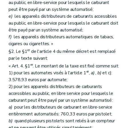
au public, en libre-service pour lesquels le carburant
peut être payé par un système automatisé;
e)
les appareils distributeurs de carburants accessibles
au public, en libre-service pour lesquels le carburant doit
être payé par un système automatisé;
f)
les appareils distributeurs automatiques de tabacs,
cigares ou cigarettes. »
er
§2. Le §1
de l'article 4 du même décret est remplacé
par le texte suivant:
er
« Art. 4. §1
. Le montant de la taxe est fixé comme suit:
er
1) pour les automates visés à l'article 1
,
a)
,
b)
et c):
3.578,93 euros par automate;
2) pour les appareils distributeurs de carburants
accessibles au public, en libre service pour lesquels le
carburant peut être payé par un système automatisé:
a)
pour les distributeurs de carburant en libre-service
entièrement automatisés: 760,33 euros par pistolet;
b)
quand plusieurs pistolets sont reliés à un compteur
et ne peuvent être utilisés simultanément: