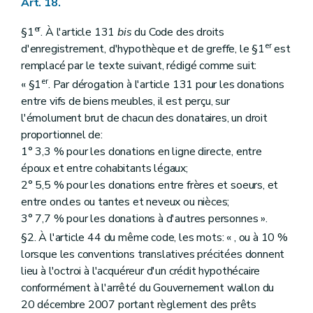
Art. 18.
er
§1
. À l'article 131
bis
du Code des droits
er
d'enregistrement, d'hypothèque et de greffe, le §1
est
remplacé par le texte suivant, rédigé comme suit:
er
« §1
. Par dérogation à l'article 131 pour les donations
entre vifs de biens meubles, il est perçu, sur
l'émolument brut de chacun des donataires, un droit
proportionnel de:
1° 3,3 % pour les donations en ligne directe, entre
époux et entre cohabitants légaux;
2° 5,5 % pour les donations entre frères et soeurs, et
entre oncles ou tantes et neveux ou nièces;
3° 7,7 % pour les donations à d'autres personnes ».
§2. À l'article 44 du même code, les mots: « , ou à 10 %
lorsque les conventions translatives précitées donnent
lieu à l'octroi à l'acquéreur d'un crédit hypothécaire
conformément à l'arrêté du Gouvernement wallon du
20 décembre 2007 portant règlement des prêts