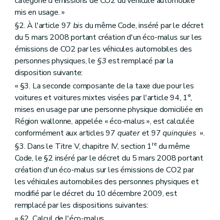
catégorie d'émissions de CO2 du véhicule automobile
mis en usage. »
§2. À l'article 97
bis
du même Code, inséré par le décret
du 5 mars 2008 portant création d'un éco-malus sur les
émissions de CO2 par les véhicules automobiles des
personnes physiques, le
§3
est remplacé par la
disposition suivante:
« §3. La seconde composante de la taxe due pour les
voitures et voitures mixtes visées par l'article 94, 1°,
mises en usage par une personne physique domiciliée en
Région wallonne, appelée « éco-malus », est calculée
conformément aux articles 97
quater
et 97
quinquies
».
re
§3. Dans le Titre V, chapitre IV, section 1
du même
Code, le §2 inséré par le décret du 5 mars 2008 portant
création d'un éco-malus sur les émissions de CO2 par
les véhicules automobiles des personnes physiques et
modifié par le décret du 10 décembre 2009, est
remplacé par les dispositions suivantes:
« §2. Calcul de l'éco-malus