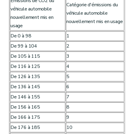
Emissions de CO2 du
Catégorie d'émissions du
véhicule automobile
véhicule automobile
nouvellement mis en
nouvellement mis en usage
usage
De 0 à 98
1
De 99 à 104
2
De 105 à 115
3
De 116 à 125
4
De 126 à 135
5
De 136 à 145
6
De 146 à 155
7
De 156 à 165
8
De 166 à 175
9
De 176 à 185
10