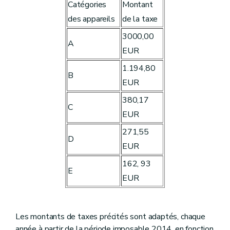
Catégories
Montant
des appareils
de la taxe
3000,00
A
EUR
1.194,80
B
EUR
380,17
C
EUR
271,55
D
EUR
162, 93
E
EUR
Les montants de taxes précités sont adaptés, chaque
année à partir de la période imposable 2014, en fonction