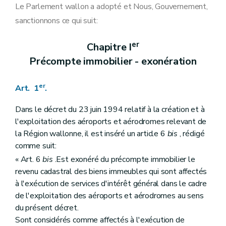
Art. 14
Le Parlement wallon a adopté et Nous, Gouvernement,
Art. 15
sanctionnons ce qui suit:
Art. 16
Art. 17
Chapitre VII
Dispositions diverses et finales
er
Chapitre I
Art. 18
Précompte immobilier - exonération
Art. 19
er
Art. 1
.
Dans le décret du 23 juin 1994 relatif à la création et à
l'exploitation des aéroports et aérodromes relevant de
la Région wallonne, il est inséré un article 6
bis
, rédigé
comme suit:
« Art. 6
bis
.Est exonéré du précompte immobilier le
revenu cadastral des biens immeubles qui sont affectés
à l'exécution de services d'intérêt général dans le cadre
de l'exploitation des aéroports et aérodromes au sens
du présent décret.
Sont considérés comme affectés à l'exécution de