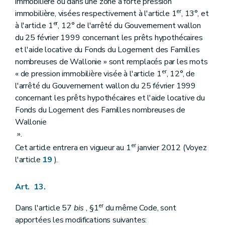
immobilière ou dans une zone à forte pression
er
immobilière, visées respectivement à l'article 1
, 13°, et
er
à l'article 1
, 12° de l'arrêté du Gouvernement wallon
du 25 février 1999 concernant les prêts hypothécaires
et l'aide locative du Fonds du Logement des Familles
nombreuses de Wallonie » sont remplacés par les mots
er
« de pression immobilière visée à l'article 1
, 12°, de
l'arrêté du Gouvernement wallon du 25 février 1999
concernant les prêts hypothécaires et l'aide locative du
Fonds du Logement des Familles nombreuses de
Wallonie
».
er
Cet article entrera en vigueur au 1
janvier 2012 (Voyez
l'article
19
).
Art. 13.
er
Dans l'article 57
bis
, §1
du même Code, sont
apportées les modifications suivantes: