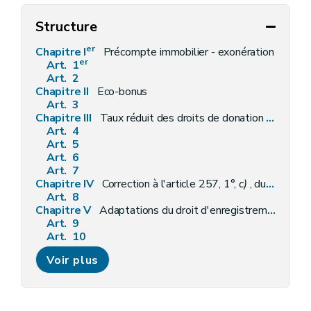
Structure
er
Chapitre I
Précompte immobilier - exonération
er
Art. 1
Art. 2
Chapitre II
Eco-bonus
Art. 3
Chapitre III
Taux réduit des droits de donation et de droit de succession applicable aux ASBL, aux fondations privées et aux personnes morales de droit public
Art. 4
Art. 5
Art. 6
Art. 7
Chapitre IV
Correction à l'article 257, 1°,
c)
, du Code des impôts sur les revenus 1992
Art. 8
Chapitre V
Adaptations du droit d'enregistrement sur les donations et du droit de succession et de mutation par décès
Art. 9
Art. 10
Art. 11
Voir plus
Chapitre VI
Adaptation du droit d'enregistrement sur les mutations immobilières à la réforme des zones à forte pression immobilière et à très forte pression immobilière entrée en vigueur le 1
Art. 12
Art. 13
Chapitre VII
Simplification administrative dans le cadre de la procédure de recouvrement mise en place par le décret du 6 mai 1999 relatif à l'établissement, au recouvrement et au contentieux en matière de taxes régionales wallonnes et de la loi du 13 juillet 1987 relative aux redevances radio et télévision