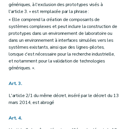
Art. 42/1
génériques, à l'exclusion des prototypes visés à
Art. 43
l'article 3. » est remplacée par la phrase :
Art. 44
Art. 45
« Elle comprend la création de composants de
Art. 46
systèmes complexes et peut inclure la construction de
Art. 47
prototypes dans un environnement de laboratoire ou
Art. 48
dans un environnement à interfaces simulées vers les
Art. 49
Art. 50
systèmes existants, ainsi que des lignes-pilotes,
Art. 51
lorsque c'est nécessaire pour la recherche industrielle,
Art. 52
et notamment pour la validation de technologies
Art. 53
génériques. ».
Art. 54
Art. 55
Art. 56
Art. 3.
Art. 57
Art. 58
L'article 2/1 du même décret, inséré par le décret du 13
Art. 59
Art. 60
mars 2014, est abrogé
Art. 61
Art. 62
Art. 63
Art. 4.
Art. 64
Art. 65