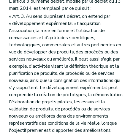
L'article 3 du même décret, modifié par le décret du 13
Art. 66
mars 2014, est remplacé par ce qui suit :
Art. 67
Art. 68
« Art. 3. Au sens du présent décret, on entend par
Art. 69
« développement expérimental » l'acquisition,
Art. 70
l'association, la mise en forme et l'utilisation de
Art. 71
connaissances et d'aptitudes scientifiques,
Art. 72
Art. 73
technologiques, commerciales et autres pertinentes en
Art. 74
vue de développer des produits, des procédés ou des
Art. 75
services nouveaux ou améliorés. Il peut aussi s'agir, par
Art. 76
exemple, d'activités visant la définition théorique et la
Art. 77
Art. 78
planification de produits, de procédés ou de services
Art. 79
nouveaux, ainsi que la consignation des informations qui
Art. 80
s'y rapportent. Le développement expérimental peut
Art. 81
comprendre la création de prototypes, la démonstration,
Art. 82
Art. 83
l'élaboration de projets pilotes, les essais et la
Art. 84
validation de produits, de procédés ou de services
Art. 85
nouveaux ou améliorés dans des environnements
Art. 86
représentatifs des conditions de la vie réelle, lorsque
Art. 87
Art. 88
l'objectif premier est d'apporter des améliorations