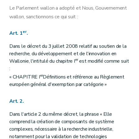
Art. 20
Art. 21
Le Parlement wallon a adopté et Nous, Gouvernement
Art. 22
wallon, sanctionnons ce qui suit :
Art. 23
Art. 24
Art. 25
er
Art. 1
.
Art. 26
Art. 27
Dans le décret du 3 juillet 2008 relatif au soutien de la
Art. 28
Art. 29
recherche, du développement et de l'innovation en
Art. 30
er
Wallonie, l'intitulé du chapitre I
est modifié comme suit
Art. 31
:
Art. 32
er
Art. 33
« CHAPITRE I
Définitions et référence au Règlement
Art. 34
européen général d'exemption par catégorie »
Art. 35
Art. 36
Art. 37
Art. 2.
Art. 38
Art. 39
Dans l'article 2 du même décret, la phrase « Elle
Art. 40
comprend la création de composants de système
Art. 40/1
complexes, nécessaire à la recherche industrielle,
Art. 41
Art. 42
notamment pour la validation de technologies