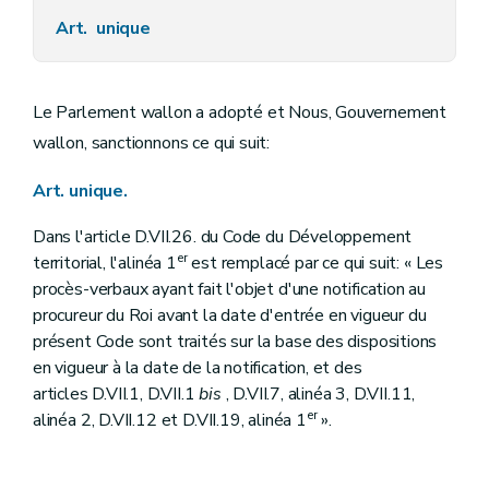
Art. unique
Le Parlement wallon a adopté et Nous, Gouvernement
wallon, sanctionnons ce qui suit:
Art. unique.
Dans l'article D.VII.26. du Code du Développement
er
territorial, l'alinéa 1
est remplacé par ce qui suit: « Les
procès-verbaux ayant fait l'objet d'une notification au
procureur du Roi avant la date d'entrée en vigueur du
présent Code sont traités sur la base des dispositions
en vigueur à la date de la notification, et des
articles D.VII.1, D.VII.1
bis
, D.VII.7, alinéa 3, D.VII.11,
er
alinéa 2, D.VII.12 et D.VII.19, alinéa 1
».