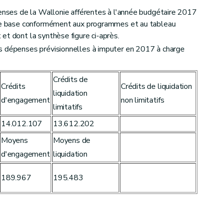
penses de la Wallonie afférentes à l'année budgétaire 2017
 de base conformément aux programmes et au tableau
et dont la synthèse figure ci-après.
s dépenses prévisionnelles à imputer en 2017 à charge
Crédits de
Crédits
Crédits de liquidation
liquidation
d'engagement
non limitatifs
limitatifs
14.012.107
13.612.202
Moyens
Moyens de
d'engagement
liquidation
189.967
195.483