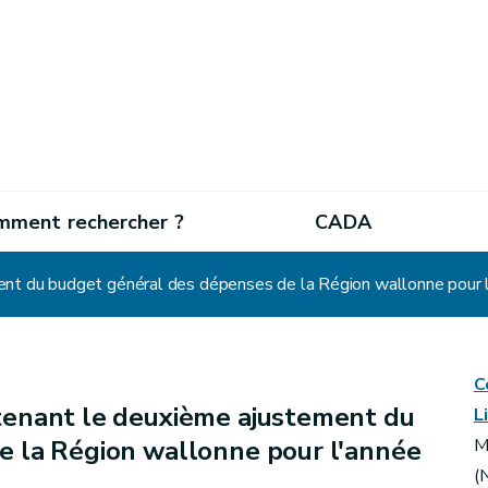
mment rechercher ?
CADA
ent du budget général des dépenses de la Région wallonne pour 
C
tenant le deuxième ajustement du
L
e la Région wallonne pour l'année
M
(