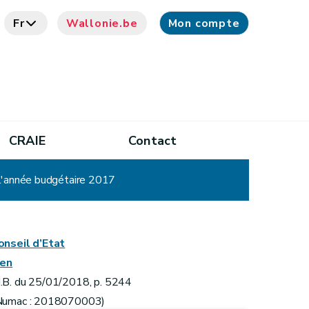
Fr
Wallonie.be
Mon compte
CRAIE
Contact
l'année budgétaire 2017
onseil d’Etat
ien
.B. du 25/01/2018, p. 5244
Numac : 2018070003)