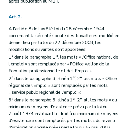
Art. 52
après publication au MB
).
Art. 53
Art. 54
Art. 2.
Art. 55
Art. 56
Art. 57
À l'article 8 de l'arrêté-loi du 28 décembre 1944
Art. 58
concernant la sécurité sociale des travailleurs, modifié en
Art. 59
dernier lieu par la loi du 22 décembre 2008, les
Art. 60
modifications suivantes sont apportées:
Chapitre XII
Loi du 5 septembre 2001 visant à améliorer le taux d'emploi des travailleurs
Art. 61
er
1° dans le paragraphe 1
, les mots « l'Office national de
Art. 62
l'emploi » sont remplacés par « l'Office wallon de la
Art. 63
Formation professionnelle et de l'Emploi »;
Art. 64
Art. 65
er
2° dans le paragraphe 3, alinéa 1
, 2°, les mots « Office
Art. 66
régional de l'Emploi » sont remplacés par les mots
Art. 67
« service public régional de l'emploi »;
Art. 68
Art. 69
er
3° dans le paragraphe 3, alinéa 1
, 2°,
a)
, les mots « du
Art. 70
minimum de moyens d'existence prévu par la loi du
Art. 71
7 août 1974 instituant le droit à un minimum de moyens
Art. 72
Chapitre XIII
Loi-programme (I) du 24 décembre 2002
d'existence » sont remplacés par les mots « du revenu
Art. 73
d'intégration sociale prévu par la loi du 26 mai 2002