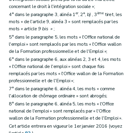
Art. 74
concernant le droit à l'intégration sociale »;
Chapitre XIV
Loi du 23 décembre 2005 relative au pacte de solidarité entre les générations
er
ème
Art. 75
4° dans le paragraphe 3, alinéa 1
, 2°,
b)
, 3
tiret, les
Chapitre XV
Dispositions transitoires
mots « de l'article 9, alinéa 3 » sont remplacés par les
Art. 76
mots
« article 9
bis
»
;
Art. 77
Chapitre XVI
Dispositions abrogatoires et finales
5° dans le paragraphe 5, les mots « l'Office national de
Art. 78
l'emploi » sont remplacés par les mots « l'Office wallon
Art. 79
de la Formation professionnelle et de l'Emploi »;
Art. 80
6° dans le paragraphe 6, aux alinéas 2, 3 et 4, les mots
Art. 81
Art. 82
« l'Office national de l'emploi » sont chaque fois
remplacés par les mots « l'Office wallon de la Formation
professionnelle et de l'Emploi »;
7° dans le paragraphe 6, alinéa 4, les mots « comme
l'allocation de chômage ordinaire » sont abrogés;
8° dans le paragraphe 6, alinéa 5, les mots « l'Office
national de l'emploi » sont remplacés par « l'Office
wallon de la Formation professionnelle et de l'Emploi ».
Cet article entrera en vigueur le 1er janvier 2016 (voyez