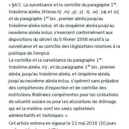
Art. 32
er
« §4/1. La surveillance et le contrôle du paragraphe 1
,
Art. 33
troisième alinéa, litteras
h)
,
m)
,
p)
,
s)
,
t)
,
w)
, za) et zc),
Art. 34
er
et du paragraphe 1
bis
, premier alinéa jusqu'au
Chapitre IX
Décret du 5 février 1998 relatif à la surveillance et au contrôle des législations relatives à la reconversion et au recyclage professionnels
Art. 35
troisième alinéa inclus, et du cinquième alinéa jusqu'au
Art. 36
neuvième alinéa inclus, s'exercent conformément aux
Art. 37
dispositions du décret du 5 février 1998 relatif à la
Art. 38
surveillance et au contrôle des législations relatives à la
Chapitre X
Loi du 24 décembre 1999 en vue de la promotion de l'emploi
Art. 39
politique de l'emploi.
Chapitre XI
Loi du 20 juillet 2001 visant à favoriser le développement de services et d'emplois de proximité
er
Le contrôle et la surveillance du paragraphe 1
,
Art. 40
er
troisième alinéa,
m)
, et du paragraphe 1
bis
, premier
Art. 41
alinéa, jusqu'au troisième alinéa, et cinquième alinéa,
Art. 42
Art. 43
jusqu'au neuvième alinéa inclus, s'opèrent sans préjudice
Art. 44
des compétences d'inspection et de contrôle des
Art. 45
institutions fédérales compétentes pour les cotisations
Art. 46
de sécurité sociale ou pour les allocations de chômage,
Art. 47
Art. 48
qui, en la matière, sont les seuls opérateurs
Art. 49
administratifs et techniques. ».
Art. 50
Cet article entrera en vigueur le 21 mai 2016 (10 jours
Art. 51