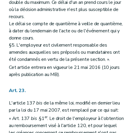
double du maximum. Ce délai d'un an prend cours le jour
où la décision administrative n'est plus susceptible de
recours.
Le délai se compte de quantième à veille de quantième,
à dater du lendemain de l'acte ou de l'événement qui y
donne cours.
§5. L'employeur est civilement responsable des
amendes auxquelles ses préposés ou mandataires ont
été condamnés en vertu de la présente section. ».
Cet article entrera en vigueur le 21 mai 2016 (10 jours
après publication au MB).
Art. 23.
L'article 137
bis
de la même loi, modifié en dernier lieu
par la loi du 17 mai 2007, est remplacé par ce qui suit:
er
« Art. 137
bis
.§1
. Le droit de l'employeur à l'obtention
au remboursement visé à l'article 120, et pour lequel
les créances concernant ce remboursement n'ont pas