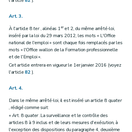
l'article
82
).
Art. 3.
er
À l'article 8
ter
, alinéas 1
et 2, du même arrêté-loi,
inséré par la loi du 29 mars 2012, les mots « L'Office
national de l'emploi » sont chaque fois remplacés par les
mots « l'Office wallon de la Formation professionnelle
et de l'Emploi ».
Cet article entrera en vigueur le 1er janvier 2016 (voyez
l'article
82
).
Art. 4.
Dans le même arrêté-loi, il est inséré un article 8
quater
, rédigé comme suit:
« Art. 8
quater
.La surveillance et le contrôle des
articles 8 à 9 inclus et de leurs mesures d'exécution, à
l'exception des dispositions du paragraphe 4, deuxième