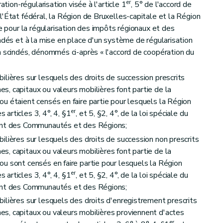
er
ation-régularisation visée à l'article 1
, 5° de l'accord de
l'État fédéral, la Région de Bruxelles-capitale et la Région
ce pour la régularisation des impôts régionaux et des
ndés et à la mise en place d'un système de régularisation
n scindés, dénommés ci-après « l'accord de coopération du
ilières sur lesquels des droits de succession prescrits
, capitaux ou valeurs mobilières font partie de la
u étaient censés en faire partie pour lesquels la Région
er
articles 3, 4°, 4, §1
, et 5, §2, 4°, de la loi spéciale du
ment des Communautés et des Régions;
ilières sur lesquels des droits de succession non prescrits
, capitaux ou valeurs mobilières font partie de la
u sont censés en faire partie pour lesquels la Région
er
articles 3, 4°, 4, §1
, et 5, §2, 4°, de la loi spéciale du
ment des Communautés et des Régions;
ilières sur lesquels des droits d'enregistrement prescrits
s, capitaux ou valeurs mobilières proviennent d'actes
er