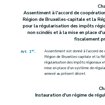
Art. 12
Cha
Art. 13
Assentiment à l'accord de coopération 
Art. 14
Région de Bruxelles-capitale et la Rég
Art. 15
pour la régularisation des impôts régi
Section 2
Modifications au Code des droits d
non scindés et à la mise en place d'
Art. 16
fiscalement pr
Art. 17
Art. 18
er
Assentiment est donné à l'accord de c
Art. 1
.
Art. 19
Région de Bruxelles-capitale et la Rég
Section 3
Modifications au Code des taxes as
régularisation des impôts régionaux et
mise en place d'un système de régular
Art. 20
annexé au présent décret.
Art. 21
Section 4
Modification au décret du 6 mai 1999 relatif à l'établ
Cha
Art. 22
Instauration d'un régime de régul
Section 6
Entrée en vigueur
Art. 23