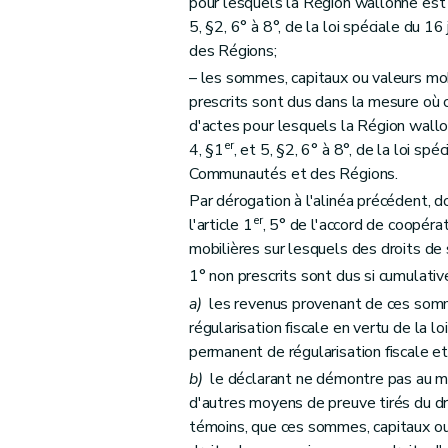
pour lesquels la Région wallonne est 
5, §2, 6° à 8°, de la loi spéciale du
des Régions;
– les sommes, capitaux ou valeurs mob
prescrits sont dus dans la mesure où
d'actes pour lesquels la Région wallo
er
4, §1
, et 5, §2, 6° à 8°, de la loi s
Communautés et des Régions.
Par dérogation à l'alinéa précédent, do
er
l'article 1
, 5° de l'accord de coopéra
mobilières sur lesquels des droits de
1° non prescrits sont dus si cumulati
a)
les revenus provenant de ces sommes
régularisation fiscale en vertu de la l
permanent de régularisation fiscale et
b)
le déclarant ne démontre pas au mo
d'autres moyens de preuve tirés du dr
témoins, que ces sommes, capitaux ou 