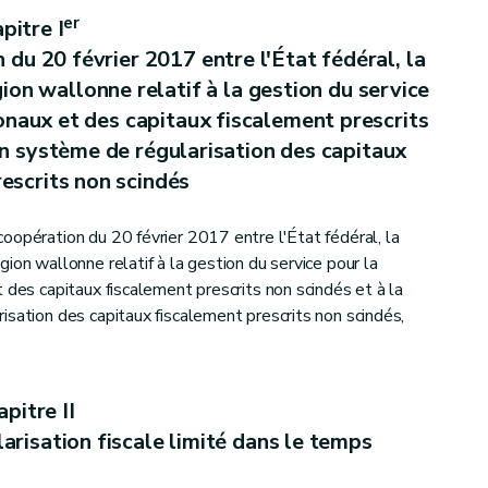
er
pitre I
du 20 février 2017 entre l'État fédéral, la
ion wallonne relatif à la gestion du service
onaux et des capitaux fiscalement prescrits
e succession
un système de régularisation des capitaux
escrits non scindés
oopération du 20 février 2017 entre l'État fédéral, la
ion wallonne relatif à la gestion du service pour la
similées aux impôts sur les revenus
 des capitaux fiscalement prescrits non scindés et à la
isation des capitaux fiscalement prescrits non scindés,
issement, au recouvrement et au contentieux en matière de taxes régionales wallonnes
pitre II
arisation fiscale limité dans le temps