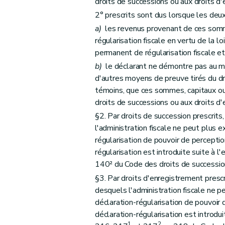
droits de successions ou aux droits d'
2° prescrits sont dus lorsque les deux
a)
les revenus provenant de ces sommes
régularisation fiscale en vertu de la l
permanent de régularisation fiscale et
b)
le déclarant ne démontre pas au mo
d'autres moyens de preuve tirés du dr
témoins, que ces sommes, capitaux ou 
droits de successions ou aux droits d'
§2. Par droits de succession prescrits
l'administration fiscale ne peut plus 
régularisation de pouvoir de perceptio
régularisation est introduite suite à l
140² du Code des droits de successio
§3. Par droits d'enregistrement prescr
desquels l'administration fiscale ne p
déclaration-régularisation de pouvoir 
déclaration-régularisation est introdui
1
2