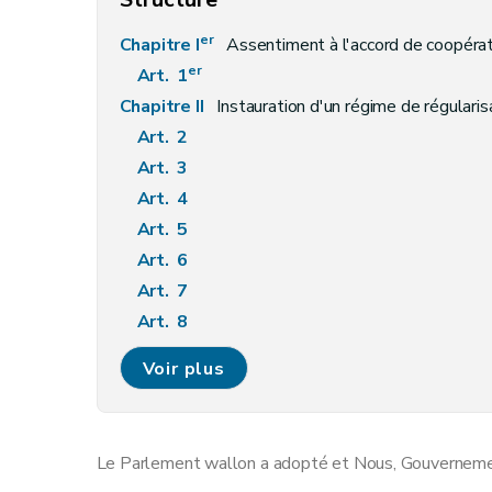
er
Chapitre I
Assentiment à l'accord de coopération du 20 février 2017 entre l'État fédéral, la Région de Bruxelles-capitale et la Région wallonne relatif à
er
Art. 1
Chapitre II
Instauration d'un régime de régularis
Art. 2
Art. 3
Art. 4
Art. 5
Art. 6
Art. 7
Art. 8
Chapitre III
Adaptation des Codes fiscaux en vue 
Voir plus
re
Section 1
Modifications au Code des droits
Art. 9
Art. 10
Le Parlement wallon a adopté et Nous, Gouvernement
Art. 11