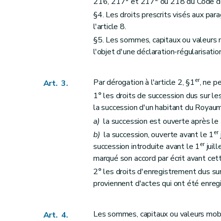
216, 217
et 217
ou 218 du Code de
§4. Les droits prescrits visés aux par
l'article 8.
§5. Les sommes, capitaux ou valeurs m
l'objet d'une déclaration-régularisa
er
Par dérogation à l'article 2, §1
, ne p
Art. 3.
1° les droits de succession dus sur le
la succession d'un habitant du Royaume
a)
la succession est ouverte après l
er
b)
la succession, ouverte avant le 1
er
succession introduite avant le 1
juill
marqué son accord par écrit avant cet
2° les droits d'enregistrement dus su
proviennent d'actes qui ont été enregi
Les sommes, capitaux ou valeurs mobili
Art. 4.