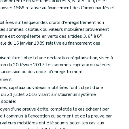
compétente en vertu des articles 3, 6° à 8°, 4, §1
, et
 16 janvier 1989 relative au financement des Communautés et
ilières sur lesquels des droits d'enregistrement non
 ces sommes, capitaux ou valeurs mobilières proviennent
nne est compétente en vertu des articles 3, 6° à 8°,
péciale du 16 janvier 1989 relative au financement des
ivent faire l'objet d'une déclaration-régularisation, visée à
tion du 20 février 2017, les sommes, capitaux ou valeurs
 succession ou des droits d'enregistrement:
vement:
, capitaux ou valeurs mobilières font l'objet d'une
oi du 21 juillet 2016 visant à instaurer un système
 sociale;
yen d'une preuve écrite, complétée le cas échéant par
oit commun, à l'exception du serment et de la preuve par
valeurs mobilières ont été soumis selon les cas, aux
er