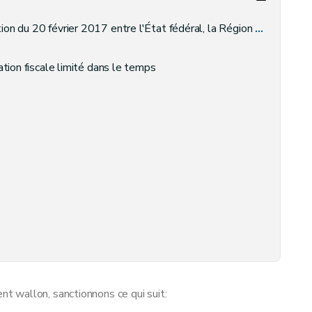
 la gestion du service pour la régularisation des impôts régionaux et des capitaux fiscalement prescrits non scindés et à la mise en place d'un système de régularisation des capitaux fiscalement prescrits non scindés
ation fiscale limité dans le temps
de lutter contre les abus et les fraudes fiscales
 d'enregistrement
 wallon, sanctionnons ce qui suit: