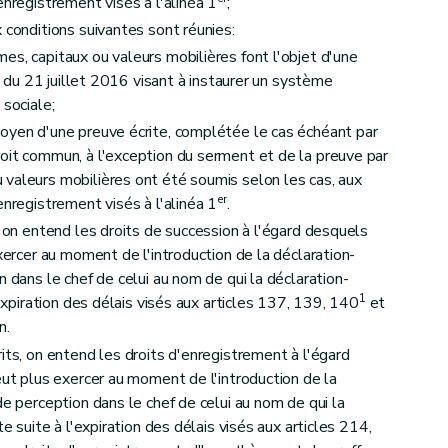
enregistrement visés à l'alinéa 1
;
 conditions suivantes sont réunies:
, capitaux ou valeurs mobilières font l'objet d'une
oi du 21 juillet 2016 visant à instaurer un système
 sociale;
yen d'une preuve écrite, complétée le cas échéant par
oit commun, à l'exception du serment et de la preuve par
valeurs mobilières ont été soumis selon les cas, aux
er
enregistrement visés à l'alinéa 1
.
, on entend les droits de succession à l'égard desquels
exercer au moment de l'introduction de la déclaration-
n dans le chef de celui au nom de qui la déclaration-
1
'expiration des délais visés aux articles 137, 139, 140
et
n.
its, on entend les droits d'enregistrement à l'égard
eut plus exercer au moment de l'introduction de la
de perception dans le chef de celui au nom de qui la
te suite à l'expiration des délais visés aux articles 214,