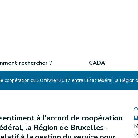
mment rechercher ?
CADA
C
sentiment à l'accord de coopération
L
fédéral, la Région de Bruxelles-
M
(
elatif à la gestion du service pour