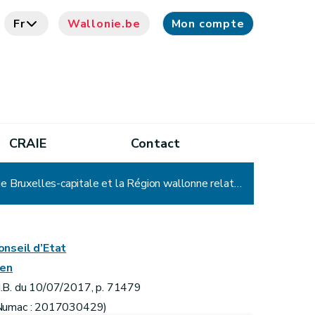
Fr
Wallonie.be
Mon compte
CRAIE
Contact
Décret portant assentiment à l'accord de coopération du 20 février 2017 entre l'État fédéral, la Région de Bruxelles-capitale et la Région wallonne relatif à la gestion du service pour la régularisation des impôts régionaux et des capitaux fiscalement prescrits non scindés et à la mise en place d'un système de régularisation des capitaux fiscalement prescrits non scindés, instaurant un régime de régularisation fiscale limité dans le temps et instaurant des mesures concernant le transfert de la propriété d'un immeuble d'une société à un associé, la renonciation à l'usufruit sur un bien immeuble suivie ou précédée par une donation, les clauses d'attribution de la totalité du patrimoine commun ou clauses de partage inégal de ce patrimoine commun, sans condition de survie, mieux connues sous les termes de « clause de la maison mortuaire » et la révision du montant des amendes
onseil d’Etat
ien
.B. du 10/07/2017, p. 71479
Numac : 2017030429)