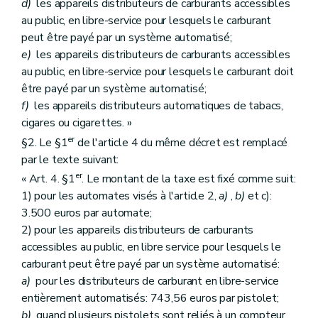
d)
les appareils distributeurs de carburants accessibles
au public, en libre-service pour lesquels le carburant
peut être payé par un système automatisé;
e)
les appareils distributeurs de carburants accessibles
au public, en libre-service pour lesquels le carburant doit
être payé par un système automatisé;
f)
les appareils distributeurs automatiques de tabacs,
cigares ou cigarettes. »
er
§2. Le §1
de l'article 4 du même décret est remplacé
par le texte suivant:
er
« Art. 4. §1
. Le montant de la taxe est fixé comme suit:
1) pour les automates visés à l'article 2,
a)
,
b)
et c):
3.500 euros par automate;
2) pour les appareils distributeurs de carburants
accessibles au public, en libre service pour lesquels le
carburant peut être payé par un système automatisé:
a)
pour les distributeurs de carburant en libre-service
entièrement automatisés: 743,56 euros par pistolet;
b)
quand plusieurs pistolets sont reliés à un compteur