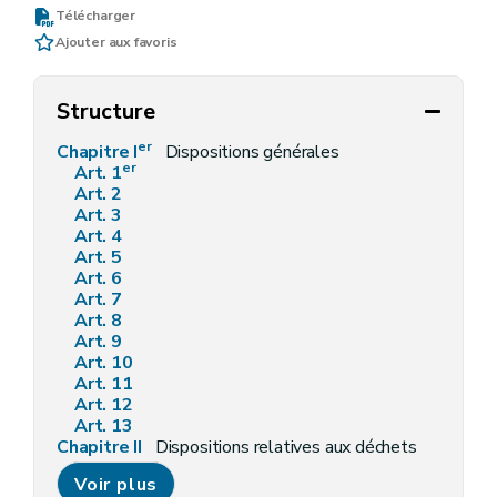
Télécharger
Ajouter aux favoris
Structure
er
Chapitre I
Dispositions générales
er
Art. 1
Art. 2
Art. 3
Art. 4
Art. 5
Art. 6
Art. 7
Art. 8
Art. 9
Art. 10
Art. 11
Art. 12
Art. 13
Chapitre II
Dispositions relatives aux déchets
Art. 14
Voir plus
Art. 15