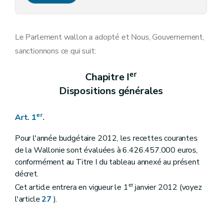
Art. 16
Art. 17
Art. 18
Art. 19
Le Parlement wallon a adopté et Nous, Gouvernement,
Chapitre III
Dispositions relatives à l'eau
sanctionnons ce qui suit:
Art. 20
Chapitre IV
Dispositions relatives aux sites d'activité économique désaffectés
Art. 21
er
Chapitre I
Art. 22
Dispositions générales
Art. 23
Art. 24
Art. 25
er
Art. 1
.
Art. 26
Chapitre V
Dispositions finales
Art. 27
Pour l'année budgétaire 2012, les recettes courantes
Annexe
de la Wallonie sont évaluées à 6.426.457.000 euros,
conformément au Titre I du tableau annexé au présent
décret.
er
Cet article entrera en vigueur le 1
janvier 2012 (voyez
l'article
27
).