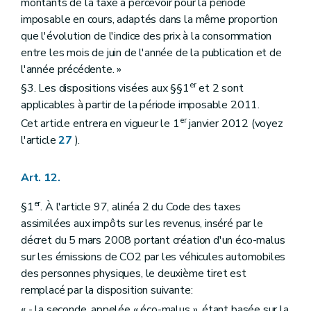
montants de la taxe à percevoir pour la période
imposable en cours, adaptés dans la même proportion
que l'évolution de l'indice des prix à la consommation
entre les mois de juin de l'année de la publication et de
l'année précédente. »
er
§3. Les dispositions visées aux §§1
et 2 sont
applicables à partir de la période imposable 2011.
er
Cet article entrera en vigueur le 1
janvier 2012 (voyez
l'article
27
).
Art. 12.
er
§1
. À l'article 97, alinéa 2 du Code des taxes
assimilées aux impôts sur les revenus, inséré par le
décret du 5 mars 2008 portant création d'un éco-malus
sur les émissions de CO2 par les véhicules automobiles
des personnes physiques, le deuxième tiret est
remplacé par la disposition suivante:
« - la seconde, appelée « éco-malus », étant basée sur la