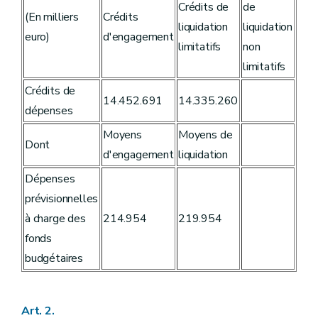
Art. 39
Crédits de
de
(En milliers
Crédits
Art. 40
liquidation
liquidation
Art. 41
euro)
d'engagement
limitatifs
non
Art. 42
Art. 43
limitatifs
Art. 44
Chapitre VI
Dispositions finales
Crédits de
14.452.691
14.335.260
Art. 45
dépenses
Annexe
Moyens
Moyens de
Dont
d'engagement
liquidation
Dépenses
prévisionnelles
à charge des
214.954
219.954
fonds
budgétaires
Art. 2.