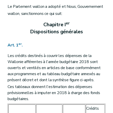
Art. 19
Art. 20
Le Parlement wallon a adopté et Nous, Gouvernement
Art. 21
wallon, sanctionnons ce qui suit:
Chapitre II
Garanties régionales
Art. 22
er
Chapitre I
Art. 23
Art. 24
Dispositions générales
Art. 25
Art. 26
Art. 27
er
Art. 1
.
Chapitre III
Services administratifs à comptabilité autonome
Art. 28
Les crédits destinés à couvrir les dépenses de la
Art. 29
Wallonie afférentes à l'année budgétaire 2018 sont
Chapitre IV
Organismes
Art. 30
ouverts et ventilés en articles de base conformément
Art. 31
aux programmes et au tableau budgétaire annexés au
Art. 32
présent décret et dont la synthèse figure ci-après.
Art. 33
Art. 34
Ces tableaux donnent l'estimation des dépenses
Art. 35
prévisionnelles à imputer en 2018 à charge des fonds
Art. 36
budgétaires.
Art. 37
Chapitre V
Dispositions diverses
Crédits
Art. 38