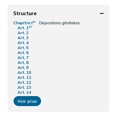
Structure
er
Chapitre I
Dispositions générales
er
Art. 1
Art. 2
Art. 3
Art. 4
Art. 5
Art. 6
Art. 7
Art. 8
Art. 9
Art. 10
Art. 11
Art. 12
Art. 13
Art. 14
Art. 15
Voir plus
Art. 16
Art. 17
Art. 18