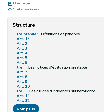
Télécharger
Ajouter aux favoris
Structure
Titre premier
Définitions et principes
er
Art. 1
Art. 2
Art. 3
Art. 4
Art. 5
Art. 6
Titre II
Les notices d'évaluation préalable
Art. 7
Art. 8
Art. 9
Art. 10
Titre III
Les études d'incidences sur l'environnement et les rapports d'incidences
Art. 11
Art. 12
Art. 13
Voir plus
Art. 14