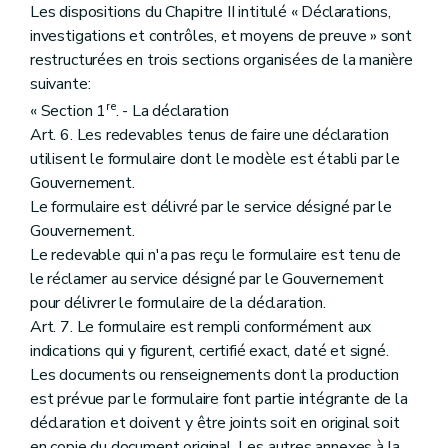
Section 4
Dispositions relatives au Chapitre IV - Section I
Les dispositions du Chapitre II intitulé « Déclarations,
Art. 32
investigations et contrôles, et moyens de preuve » sont
Art. 33
restructurées en trois sections organisées de la manière
Section 5
Dispositions relatives au Chapitre IV - Section XII - Donations Sous-section 1
suivante:
Art. 34
Art. 35
re
« Section 1
. - La déclaration
Titre V
Dispositions en matière de droits de succession - Chapitre III Évaluation de l'actif imposable - Section II - Règles particulières
Art. 6. Les redevables tenus de faire une déclaration
Art. 36
utilisent le formulaire dont le modèle est établi par le
Art. 37
Titre VI
Dispositions relatives à la modification du décret du 19 novembre 1998 instaurant une taxe sur les automates en Région wallonne
Gouvernement.
Art. 38
Le formulaire est délivré par le service désigné par le
Art. 39
Gouvernement.
Art. 40
Titre VII
Dispositions relatives à la modification du Code des taxes assimilées aux impôts sur les revenus en matière d'éco-malus
Le redevable qui n'a pas reçu le formulaire est tenu de
Art. 41
le réclamer au service désigné par le Gouvernement
Art. 42
pour délivrer le formulaire de la déclaration.
Art. 43
Art. 7. Le formulaire est rempli conformément aux
Art. 44
Art. 45
indications qui y figurent, certifié exact, daté et signé.
Art. 46
Les documents ou renseignements dont la production
Titre VIII
Entrée en vigueur
est prévue par le formulaire font partie intégrante de la
Art. 47
déclaration et doivent y être joints soit en original soit
en copie du document original. Les autres annexes à la