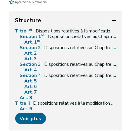
Ajouter aux favoris
Structure
er
Titre I
Dispositions relatives à la modification du décret du 6 mai 1999 relatif à l'établissement, au recouvrement et au contentieux, en matière de taxes régionales wallonnes
re
Section 1
Dispositions relatives au Chapitre II - Réorganisation
er
Art. 1
Section 2
Dispositions relatives au Chapitre IV - Modification en matière de taxation subsidiaire
Art. 2
Art. 3
Section 3
Dispositions relatives au Chapitre VII - Recouvrement - Nouvelles dispositions
Art. 4
Section 4
Dispositions relatives au Chapitre IX
bis
- T
Art. 5
Art. 6
Art. 7
Art. 8
Titre II
Dispositions relatives à la modification de la loi du 13 juillet 1987 relative aux redevances radio et télévision
Art. 9
Art. 10
Voir plus
Art. 11
Art. 12