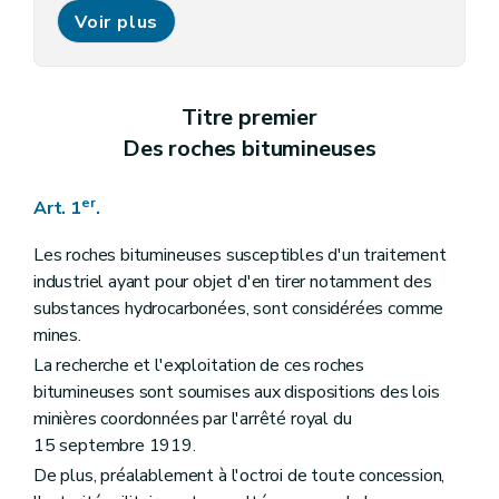
Art. 13
Voir plus
Titre IV
Des communications déclarées d'utilité publique
Art. 14
Titre V
De la réparation des dommages
Art. 15
Art. 16
Titre premier
Titre VI
Des travaux entrepris par l'Etat
Des roches bitumineuses
Art. 17
Titre VII
Des mesures spéciales d'hygiène en faveur des ouvriers
Art. 18
er
Art. 1
.
Titre VIII
De la surveillance par l'administration
Art. 19
Les roches bitumineuses susceptibles d'un traitement
Art. 20
Art. 21
industriel ayant pour objet d'en tirer notamment des
Titre IX
Des expertises
substances hydrocarbonées, sont considérées comme
Art. 22
mines.
Titre X
Des pénalités
Art. 23
La recherche et l'exploitation de ces roches
bitumineuses sont soumises aux dispositions des lois
minières coordonnées par l'arrêté royal du
15 septembre 1919.
De plus, préalablement à l'octroi de toute concession,