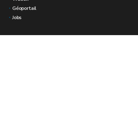
Géoportail
Jobs
Nous contacter
Espaces Wallonie
Presse
Introduire une plainte au SPW
Signaler une irrégularité
Le site officiel de la Wallonie - Wallex