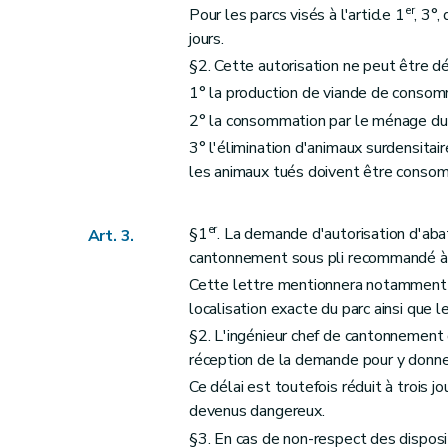
er
Pour les parcs visés à l'article 1
, 3°,
jours.
§2. Cette autorisation ne peut être dé
1° la production de viande de consomma
2° la consommation par le ménage d
3° l'élimination d'animaux surdensita
les animaux tués doivent être consomm
er
§1
. La demande d'autorisation d'aba
Art. 3.
cantonnement sous pli recommandé à l
Cette lettre mentionnera notamment l
localisation exacte du parc ainsi que 
§2. L'ingénieur chef de cantonnement d
réception de la demande pour y donner
Ce délai est toutefois réduit à trois 
devenus dangereux.
§3. En cas de non-respect des dispos