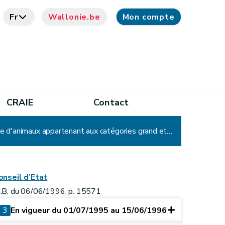
Fr
Wallonie.be
Mon compte
CRAIE
Contact
Arrêté du Gouvernement wallon accordant des dérogations pour l'exploitation de certains parcs d'élevage d'animaux appartenant aux catégories grand et autre gibiers ainsi que pour l'achat, le transport et la vente de ces animaux d'élevage vivants
onseil d’Etat
.B. du 06/06/1996, p. 15571
3
En vigueur du 01/07/1995 au 15/06/1996