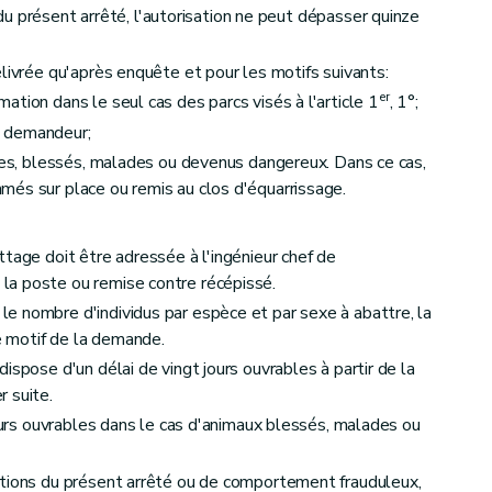
 du présent arrêté, l'autorisation ne peut dépasser quinze
livrée qu'après enquête et pour les motifs suivants:
er
tion dans le seul cas des parcs visés à l'article 1
, 1°;
u demandeur;
ires, blessés, malades ou devenus dangereux. Dans ce cas,
és sur place ou remis au clos d'équarrissage.
ttage doit être adressée à l'ingénieur chef de
a poste ou remise contre récépissé.
e nombre d'individus par espèce et par sexe à abattre, la
le motif de la demande.
ispose d'un délai de vingt jours ouvrables à partir de la
 suite.
jours ouvrables dans le cas d'animaux blessés, malades ou
itions du présent arrêté ou de comportement frauduleux,