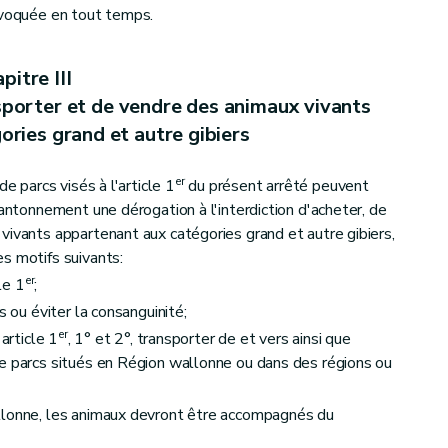
évoquée en tout temps.
pitre III
nsporter et de vendre des animaux vivants
ries grand et autre gibiers
er
de parcs visés à l'article 1
du présent arrêté peuvent
cantonnement une dérogation à l'interdiction d'acheter, de
vivants appartenant aux catégories grand et autre gibiers,
s motifs suivants:
er
le 1
;
s ou éviter la consanguinité;
er
article 1
, 1° et 2°, transporter de et vers ainsi que
e parcs situés en Région wallonne ou dans des régions ou
llonne, les animaux devront être accompagnés du