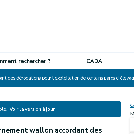
mment rechercher ?
CADA
C
ble.
Voir la version à jour
M
rnement wallon accordant des