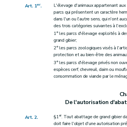
er
L'élevage d'animaux appartenant aux c
Art. 1
.
parcs qui présentent un caractère he
dans l'un ou l'autre sens, qui n'ont a
des trois catégories suivantes à l'exc
1° les parcs d'élevage exploités à de
grand gibier;
2° les parcs zoologiques visés à l'arti
protection et au bien-être des animau
3° les parcs d'élevage privés non ouv
espèces cerf, chevreuil, daim ou moufl
consommation de viande par le ménage 
Cha
De l'autorisation d'abat
er
§1
. Tout abattage de grand gibier dan
Art. 2.
doit faire l'objet d'une autorisation p