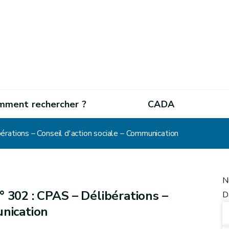
mment rechercher ?
CADA
rations – Conseil d'action sociale – Communication
N
 302 : CPAS – Délibérations –
D
unication