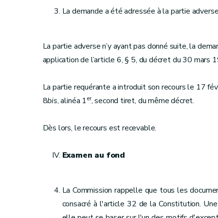
La demande a été adressée à la partie adverse
La partie adverse n’y ayant pas donné suite, la dema
application de l’article 6, § 5, du décret du 30 mars 
La partie requérante a introduit son recours le 17 févr
er
8
bis
, alinéa 1
, second tiret, du même décret.
Dès lors, le recours est recevable.
Examen au fond
La Commission rappelle que tous les documents 
consacré à l'article 32 de la Constitution. Un
elle peut se baser sur l'un des motifs d'except