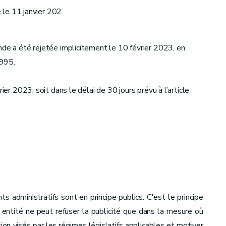
 le 11 janvier 202
nde a été rejetée implicitement le 10 février 2023, en
1995.
ier 2023, soit dans le délai de 30 jours prévu à l’article
administratifs sont en principe publics. C'est le principe
e entité ne peut refuser la publicité que dans la mesure où
ion visés par les régimes législatifs applicables et motiver