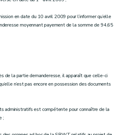
mission en date du 10 avril 2009 pour l’informer qu’elle
manderesse moyennant payement de la somme de 94,65
s de la partie demanderesse, il apparaît que celle-ci
isqu’elle n’est pas encore en possession des documents
s administratifs est compétente pour connaître de la
 ;
ns des organes ad hoc de la SRWT relatifs au projet de