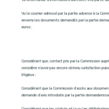
Vu le courrier adressé par la partie adverse à la Com
enverra les documents demandés par la partie de
euros ;
Considérant que, contact pris par la Commission auprè
considère n’avoir pas encore obtenu satisfaction pu
litigieux ;
Considérant que la Commission d’accès aux document
demande d’avis introduite par la partie demanderesse
Considérant que les statuts et la ou les délibératio