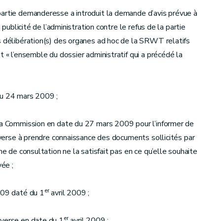
partie demanderesse a introduit la demande d’avis prévue à
 publicité de l’administration contre le refus de la partie
s délibération(s) des organes ad hoc de la SRWT relatifs
t « l’ensemble du dossier administratif qui a précédé la
du 24 mars 2009 ;
 la Commission en date du 27 mars 2009 pour l’informer de
adverse à prendre connaissance des documents sollicités par
me de consultation ne la satisfait pas en ce qu’elle souhaite
ée ;
er
009 daté du 1
avril 2009 ;
er
dverse en date du 1
avril 2009 ;