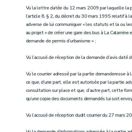
Vu la lettre datée du 12 mars 2009 par laquelle la 
l’article 8, § 2, du décret du 30 mars 1995 relatif à la
adverse de lui communiquer « les statuts et la ou le
au projet » de créer une gare des bus à La Calamine e
demande de permis d’urbanisme » ;
Vu l’accusé de réception de la demande d’avis daté 
Vu le courrier adressé par la partie demanderesse à
ce que, d’une part, elle est autorisée par la partie 
consultation sur place et que, d’autre part, cette for
qu’une copie des documents demandés lui soit envoy
Vu l’accusé de réception dudit courrier du 27 mars 2
Vu la demande d’informations adressée à la partie a