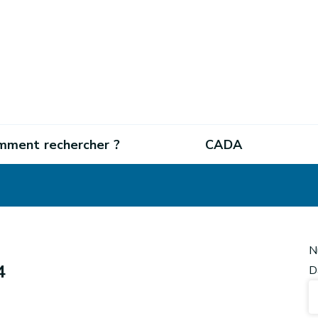
mment rechercher ?
CADA
N
4
D