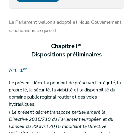
Chapitre V bis
De la perception immédiate
Art. 8 bis
Art. 8 ter
Chapitre VI
Des amendes administratives
Le Parlement wallon a adopté et Nous, Gouvernement,
Art. 9
sanctionnons ce qui suit:
Chapitre VI bis
Subventions
Art.
9
bis
Chapitre VI ter
Mesures d'office applicables sur le domaine public régional des voies hydrauliques
er
Chapitre I
re
Section
1
Déplacement d'office
Dispositions préliminaires
Art.
9
ter
Art.
9
quater
Section
2
Bateaux abandonnés et épaves
er
Art. 1
.
re
Sous-section
1
Bateaux ou installations flottantes abandonnés
Art.
9
quinquies
Art.
9
sexies
Le présent décret a pour but de préserver l'intégrité, la
Art.
9
septies
propreté, la sécurité, la viabilité et la disponibilité du
Sous-section
2
Épaves
domaine public régional routier et des voies
Art.
9
octies
hydrauliques.
Art.
9
novies
Section
3
Saisies et exécution forcée en matière de stationnement de longue durée
(
Le présent décret transpose partiellement la
Art.
9
decies
Directive 2015/719 du Parlement européen et du
Chapitre VII
Dispositions finales
Conseil du 29 avril 2015 modifiant la Directive
Art. 10