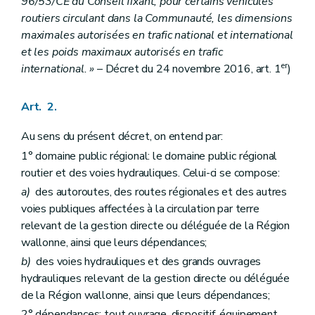
Art. 11
96/53/CE du Conseil fixant, pour certains véhicules
Art. 12
routiers circulant dans la Communauté, les dimensions
Art. 13
maximales autorisées en trafic national et international
Art. 14
et les poids maximaux autorisés en trafic
Art. 15
er
international. »
– Décret du 24 novembre 2016, art. 1
)
Art. 2.
Au sens du présent décret, on entend par:
1° domaine public régional: le domaine public régional
routier et des voies hydrauliques. Celui-ci se compose:
a)
des autoroutes, des routes régionales et des autres
voies publiques affectées à la circulation par terre
relevant de la gestion directe ou déléguée de la Région
wallonne, ainsi que leurs dépendances;
b)
des voies hydrauliques et des grands ouvrages
hydrauliques relevant de la gestion directe ou déléguée
de la Région wallonne, ainsi que leurs dépendances;
2° dépendances: tout ouvrage, dispositif, équipement,