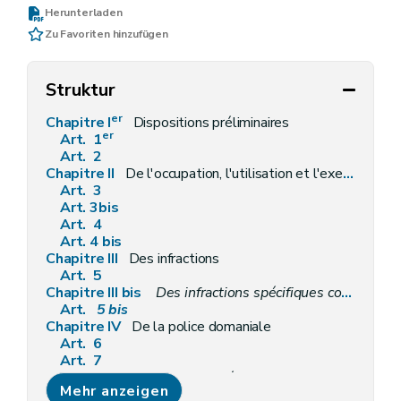
Herunterladen
Zu Favoriten hinzufügen
Struktur
er
Chapitre I
Dispositions préliminaires
er
Art. 1
Art. 2
Chapitre II
De l'occupation, l'utilisation et l'exercice de certaines activités sur le domaine public
Art. 3
Art. 3bis
Art. 4
Art. 4 bis
Chapitre III
Des infractions
Art. 5
Chapitre III bis
Des infractions spécifiques commises sur le domaine public régional des voies hydrauliques
Art.
5
bis
Chapitre IV
De la police domaniale
Art. 6
Art. 7
Chapitre V
De la remise en état des lieux
Mehr anzeigen
Art. 8