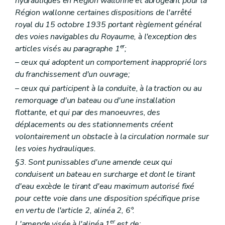
hydrauliques en Région wallonne et abrogeant pour la
Région wallonne certaines dispositions de l'arrêté
royal du 15 octobre 1935 portant règlement général
des voies navigables du Royaume, à l'exception des
er
articles visés au paragraphe 1
;
– ceux qui adoptent un comportement inapproprié lors
du franchissement d'un ouvrage;
– ceux qui participent à la conduite, à la traction ou au
remorquage d'un bateau ou d'une installation
flottante, et qui par des manoeuvres, des
déplacements ou des stationnements créent
volontairement un obstacle à la circulation normale sur
les voies hydrauliques.
§3. Sont punissables d'une amende ceux qui
conduisent un bateau en surcharge et dont le tirant
d'eau excède le tirant d'eau maximum autorisé fixé
pour cette voie dans une disposition spécifique prise
en vertu de l'article 2, alinéa 2, 6°.
er
L'amende visée à l'alinéa 1
est de: