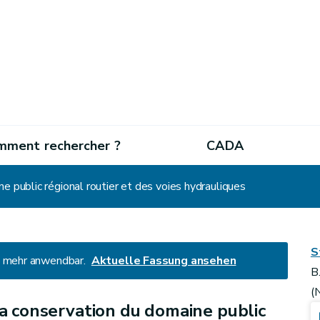
mment rechercher ?
CADA
ne public régional routier et des voies hydrauliques
S
ht mehr anwendbar.
Aktuelle Fassung ansehen
B
(
 la conservation du domaine public