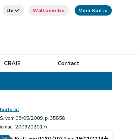
De
Wallonie.be
Mein Konto
CRAIE
Contact
taatsrat
.S. vom 08/05/2009, p. 35858
Numac : 2009202017)
18
In Kraft von 01/01/2024 bis 19/01/2024