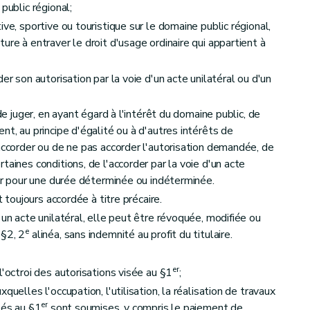
public régional;
ve, sportive ou touristique sur le domaine public régional,
ure à entraver le droit d'usage ordinaire qui appartient à
er son autorisation par la voie d'un acte unilatéral ou d'un
 de juger, en ayant égard à l'intérêt du domaine public, de
nt, au principe d'égalité ou à d'autres intérêts de
'accorder ou de ne pas accorder l'autorisation demandée, de
taines conditions, de l'accorder par la voie d'un acte
der pour une durée déterminée ou indéterminée.
st toujours accordée à titre précaire.
'un acte unilatéral, elle peut être révoquée, modifiée ou
e
 §2, 2
alinéa, sans indemnité au profit du titulaire.
er
l'octroi des autorisations visée au §1
;
quelles l'occupation, l'utilisation, la réalisation de travaux
er
sés au §1
sont soumises, y compris le paiement de