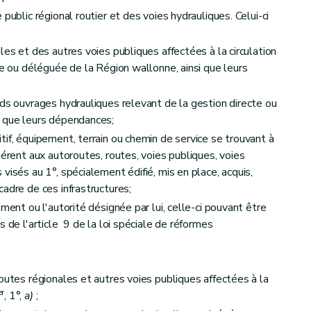
public régional routier et des voies hydrauliques. Celui-ci
es et des autres voies publiques affectées à la circulation
te ou déléguée de la Région wallonne, ainsi que leurs
ns flottantes abandonnés
s ouvrages hydrauliques relevant de la gestion directe ou
i que leurs dépendances;
if, équipement, terrain ou chemin de service se trouvant à
hérent aux autoroutes, routes, voies publiques, voies
visés au 1°, spécialement édifié, mis en place, acquis,
adre de ces infrastructures;
ment ou l'autorité désignée par lui, celle-ci pouvant être
matière de stationnement de longue durée
s de l'article 9 de la loi spéciale de réformes
outes régionales et autres voies publiques affectées à la
er
, 1°,
a)
;