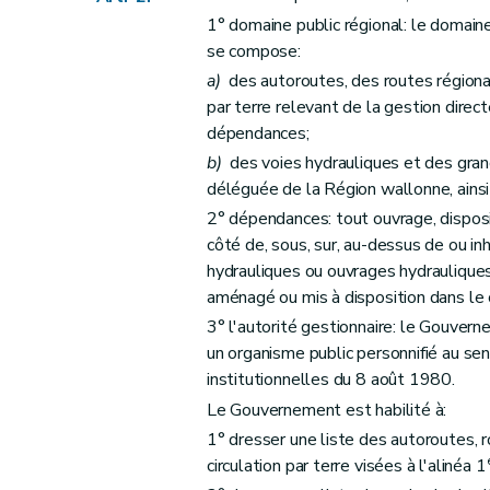
Section
1
Déplacement d'office
1° domaine public régional: le domaine 
Art.
9
ter
se compose:
Art.
9
quater
a)
des autoroutes, des routes régional
Section
2
Bateaux abandonnés et épaves
par terre relevant de la gestion direc
re
Sous-section
1
Bateaux ou installatio
dépendances;
Art.
9
quinquies
b)
des voies hydrauliques et des grand
Art.
9
sexies
déléguée de la Région wallonne, ains
Art.
9
septies
2° dépendances: tout ouvrage, disposit
côté de, sous, sur, au-dessus de ou in
Sous-section
2
Épaves
hydrauliques ou ouvrages hydrauliques 
Art.
9
octies
aménagé ou mis à disposition dans le c
Art.
9
novies
3° l'autorité gestionnaire: le Gouverne
Section
3
Saisies et exécution forcée en 
un organisme public personnifié au sen
Art.
9
decies
institutionnelles du 8 août 1980.
Chapitre VII
Dispositions finales
Le Gouvernement est habilité à:
Art. 10
1° dresser une liste des autoroutes, r
Art. 11
circulation par terre visées à l'alinéa 1