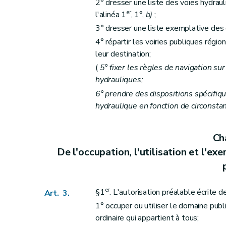
Art. 12
2° dresser une liste des voies hydrau
er
l'alinéa 1
, 1°,
b)
;
Art. 13
3° dresser une liste exemplative des
Art. 14
4° répartir les voiries publiques régi
Art. 15
leur destination;
(
5° fixer les règles de navigation su
hydrauliques;
6° prendre des dispositions spécifiq
hydraulique en fonction de circonstan
Cha
De l'occupation, l'utilisation et l'ex
er
§1
. L'autorisation préalable écrite d
Art. 3.
1° occuper ou utiliser le domaine publ
ordinaire qui appartient à tous;