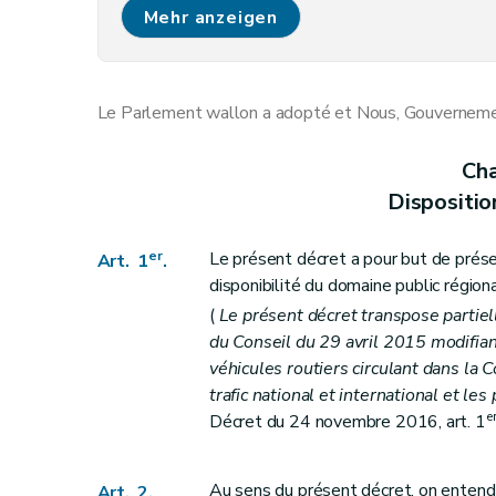
Art. 5
Mehr anzeigen
Chapitre III bis
Des infractions spécifiques commi
Art.
5
bis
Chapitre IV
De la police domaniale
Le Parlement wallon a adopté et Nous, Gouvernement
Art. 6
Art. 7
Cha
Chapitre V
De la remise en état des lieux
Dispositio
Art. 8
Chapitre V bis
De la perception immédiate
er
Le présent décret a pour but de préserve
Art. 1
.
Art. 8 bis
disponibilité du domaine public régiona
Art. 8 ter
(
Le présent décret transpose parti
Chapitre VI
Des amendes administratives
du Conseil du 29 avril 2015 modifiant
véhicules routiers circulant dans l
Art. 9
trafic national et international et le
Chapitre VI bis
Subventions
e
Décret du 24 novembre 2016, art. 1
Art.
9
bis
Chapitre VI ter
Mesures d'office applicables s
Au sens du présent décret, on entend 
Art. 2.
re