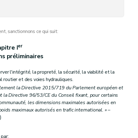
ses sur le domaine public régional des voies hydrauliques
, sanctionnons ce qui suit:
er
pitre I
ns préliminaires
r l'intégrité, la propreté, la sécurité, la viabilité et la
l routier et des voies hydrauliques.
ellement la Directive 2015/719 du Parlement européen et
 la Directive 96/53/CE du Conseil fixant, pour certains
a Communauté, les dimensions maximales autorisées en
s poids maximaux autorisés en trafic international. »
–
r
)
ur le domaine public régional des voies hydrauliques
par: