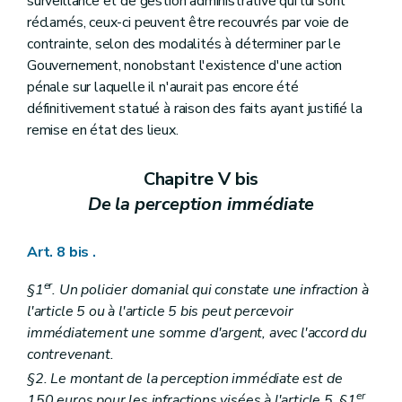
surveillance et de gestion administrative qui lui sont
réclamés, ceux-ci peuvent être recouvrés par voie de
contrainte, selon des modalités à déterminer par le
Gouvernement, nonobstant l'existence d'une action
pénale sur laquelle il n'aurait pas encore été
définitivement statué à raison des faits ayant justifié la
remise en état des lieux.
Chapitre V bis
De la perception immédiate
Art. 8 bis
.
er
§1
. Un policier domanial qui constate une infraction à
l'article 5 ou à l'article 5
bis
peut percevoir
immédiatement une somme d'argent, avec l'accord du
contrevenant.
§2. Le montant de la perception immédiate est de
er
150 euros pour les infractions visées à l'article 5, §1
,