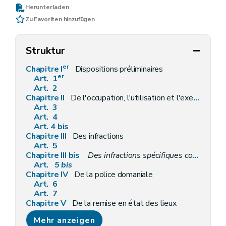
Herunterladen
Zu Favoriten hinzufügen
Struktur
er
Chapitre I
Dispositions préliminaires
er
Art. 1
Art. 2
Chapitre II
De l'occupation, l'utilisation et l'exercice de certaines activités sur le domaine public
Art. 3
Art. 4
Art. 4 bis
Chapitre III
Des infractions
Art. 5
Chapitre III bis
Des infractions spécifiques commises sur le domaine public régional des voies hydrauliques
Art.
5
bis
Chapitre IV
De la police domaniale
Art. 6
Art. 7
Chapitre V
De la remise en état des lieux
Art. 8
Mehr anzeigen
Chapitre V bis
De la perception immédiate