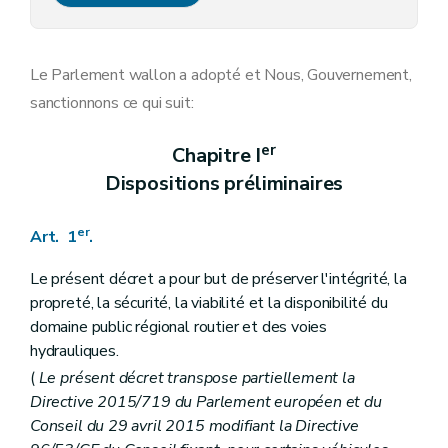
Art. 8 bis
Chapitre VI
Des amendes administratives
Art. 9
Chapitre VI bis
Subventions
Le Parlement wallon a adopté et Nous, Gouvernement,
Art.
9
bis
sanctionnons ce qui suit:
Chapitre VI ter
Mesures d'office applicables sur le domaine public régional des voies hydrauliques
re
Section
1
Déplacement d'office
Art.
9
ter
er
Chapitre I
Art.
9
quater
Dispositions préliminaires
Section
2
Bateaux abandonnés et épaves
re
Sous-section
1
Bateaux ou installations flottantes abandonnés
Art.
9
quinquies
er
Art. 1
.
Art.
9
sexies
Art.
9
septies
Sous-section
2
Épaves
Le présent décret a pour but de préserver l'intégrité, la
Art.
9
octies
propreté, la sécurité, la viabilité et la disponibilité du
Art.
9
novies
domaine public régional routier et des voies
Section
3
Saisies et exécution forcée en matière de stationnement de longue durée
hydrauliques.
Art.
9
decies
Chapitre VII
Dispositions finales
(
Le présent décret transpose partiellement la
Art. 10
Directive 2015/719 du Parlement européen et du
Art. 11
Conseil du 29 avril 2015 modifiant la Directive
Art. 12