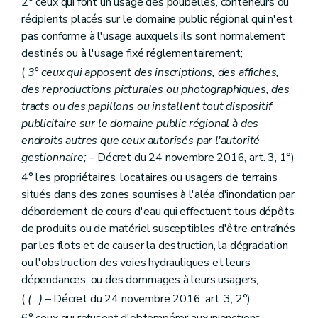
2° ceux qui font un usage des poubelles, conteneurs ou
récipients placés sur le domaine public régional qui n'est
pas conforme à l'usage auxquels ils sont normalement
destinés ou à l'usage fixé réglementairement;
(
3° ceux qui apposent des inscriptions, des affiches,
des reproductions picturales ou photographiques, des
tracts ou des papillons ou installent tout dispositif
publicitaire sur le domaine public régional à des
endroits autres que ceux autorisés par l'autorité
gestionnaire;
– Décret du 24 novembre 2016, art. 3, 1°)
4° les propriétaires, locataires ou usagers de terrains
situés dans des zones soumises à l'aléa d'inondation par
débordement de cours d'eau qui effectuent tous dépôts
de produits ou de matériel susceptibles d'être entraînés
par les flots et de causer la destruction, la dégradation
ou l'obstruction des voies hydrauliques et leurs
dépendances, ou des dommages à leurs usagers;
(
(...)
– Décret du 24 novembre 2016, art. 3, 2°)
6° ceux qui refusent d'obtempérer aux injonctions