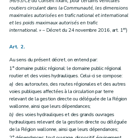
Art. 13
96/53/CE du Conseil fixant, pour certains véhicules
Art. 14
routiers circulant dans la Communauté, les dimensions
Art. 15
maximales autorisées en trafic national et international
et les poids maximaux autorisés en trafic
er
international. »
– Décret du 24 novembre 2016, art. 1
)
Art. 2.
Au sens du présent décret, on entend par:
1° domaine public régional: le domaine public régional
routier et des voies hydrauliques. Celui-ci se compose:
a)
des autoroutes, des routes régionales et des autres
voies publiques affectées à la circulation par terre
relevant de la gestion directe ou déléguée de la Région
wallonne, ainsi que leurs dépendances;
b)
des voies hydrauliques et des grands ouvrages
hydrauliques relevant de la gestion directe ou déléguée
de la Région wallonne, ainsi que leurs dépendances;
2° dépendances: tout ouvrage, dispositif, équipement,