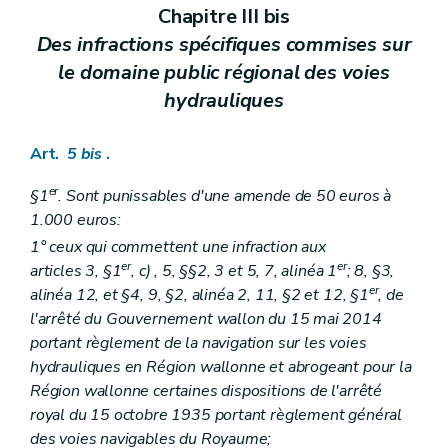
Chapitre III bis
Des infractions spécifiques commises sur
le domaine public régional des voies
hydrauliques
Art.
5
bis
.
er
§1
. Sont punissables d'une amende de 50 euros à
1.000 euros:
1° ceux qui commettent une infraction aux
er
er
articles 3, §1
,
c)
, 5, §§2, 3 et 5, 7, alinéa 1
; 8, §3,
er
alinéa 12, et §4, 9, §2, alinéa 2, 11, §2 et 12, §1
, de
l'arrêté du Gouvernement wallon du 15 mai 2014
portant règlement de la navigation sur les voies
hydrauliques en Région wallonne et abrogeant pour la
Région wallonne certaines dispositions de l'arrêté
royal du 15 octobre 1935 portant règlement général
des voies navigables du Royaume;