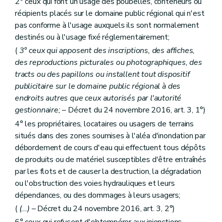
2° ceux qui font un usage des poubelles, conteneurs ou
récipients placés sur le domaine public régional qui n'est
pas conforme à l'usage auxquels ils sont normalement
destinés ou à l'usage fixé réglementairement;
(
3° ceux qui apposent des inscriptions, des affiches,
des reproductions picturales ou photographiques, des
tracts ou des papillons ou installent tout dispositif
publicitaire sur le domaine public régional à des
endroits autres que ceux autorisés par l'autorité
gestionnaire;
– Décret du 24 novembre 2016, art. 3, 1°)
4° les propriétaires, locataires ou usagers de terrains
situés dans des zones soumises à l'aléa d'inondation par
débordement de cours d'eau qui effectuent tous dépôts
de produits ou de matériel susceptibles d'être entraînés
par les flots et de causer la destruction, la dégradation
ou l'obstruction des voies hydrauliques et leurs
dépendances, ou des dommages à leurs usagers;
(
(...)
– Décret du 24 novembre 2016, art. 3, 2°)
6° ceux qui refusent d'obtempérer aux injonctions