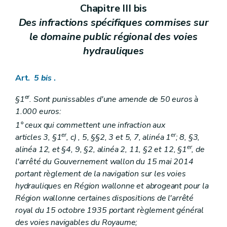
Chapitre III bis
Des infractions spécifiques commises sur
le domaine public régional des voies
hydrauliques
Art.
5
bis
.
er
§1
. Sont punissables d'une amende de 50 euros à
1.000 euros:
1° ceux qui commettent une infraction aux
er
er
articles 3, §1
,
c)
, 5, §§2, 3 et 5, 7, alinéa 1
; 8, §3,
er
alinéa 12, et §4, 9, §2, alinéa 2, 11, §2 et 12, §1
, de
l'arrêté du Gouvernement wallon du 15 mai 2014
portant règlement de la navigation sur les voies
hydrauliques en Région wallonne et abrogeant pour la
Région wallonne certaines dispositions de l'arrêté
royal du 15 octobre 1935 portant règlement général
des voies navigables du Royaume;