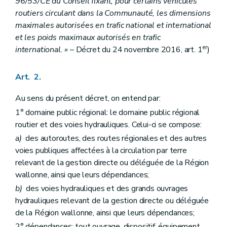
Art. 13
96/53/CE du Conseil fixant, pour certains véhicules
Art. 14
routiers circulant dans la Communauté, les dimensions
Art. 15
maximales autorisées en trafic national et international
et les poids maximaux autorisés en trafic
er
international. »
– Décret du 24 novembre 2016, art. 1
)
Art. 2.
Au sens du présent décret, on entend par:
1° domaine public régional: le domaine public régional
routier et des voies hydrauliques. Celui-ci se compose:
a)
des autoroutes, des routes régionales et des autres
voies publiques affectées à la circulation par terre
relevant de la gestion directe ou déléguée de la Région
wallonne, ainsi que leurs dépendances;
b)
des voies hydrauliques et des grands ouvrages
hydrauliques relevant de la gestion directe ou déléguée
de la Région wallonne, ainsi que leurs dépendances;
2° dépendances: tout ouvrage, dispositif, équipement,