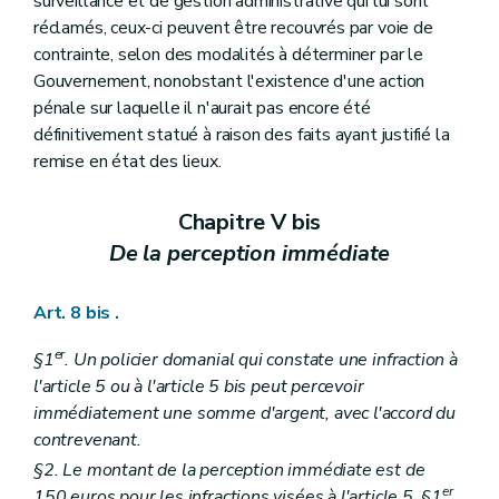
surveillance et de gestion administrative qui lui sont
réclamés, ceux-ci peuvent être recouvrés par voie de
contrainte, selon des modalités à déterminer par le
Gouvernement, nonobstant l'existence d'une action
pénale sur laquelle il n'aurait pas encore été
définitivement statué à raison des faits ayant justifié la
remise en état des lieux.
Chapitre V bis
De la perception immédiate
Art. 8 bis
.
er
§1
. Un policier domanial qui constate une infraction à
l'article 5 ou à l'article 5
bis
peut percevoir
immédiatement une somme d'argent, avec l'accord du
contrevenant.
§2. Le montant de la perception immédiate est de
er
150 euros pour les infractions visées à l'article 5, §1
,