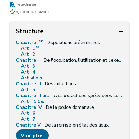
Télécharger
Ajouter aux favoris
Structure
er
Chapitre I
Dispositions préliminaires
er
Art. 1
Art. 2
Chapitre II
De l'occupation, l'utilisation et l'exercice de certaines activités sur le domaine public
Art. 3
Art. 4
Art. 4 bis
Chapitre III
Des infractions
Art. 5
Chapitre III bis
Des infractions spécifiques commises sur le domaine public régional des voies hydrauliques
Art.
5
bis
Chapitre IV
De la police domaniale
Art. 6
Art. 7
Chapitre V
De la remise en état des lieux
Art. 8
Voir plus
Chapitre V bis
De la perception immédiate