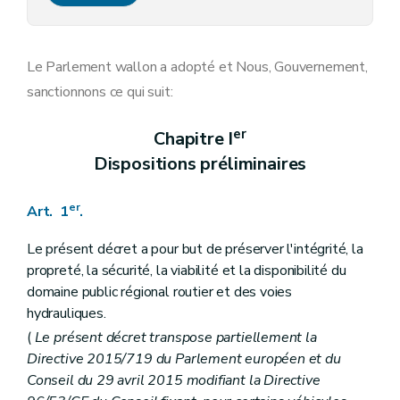
Art. 8 bis
Chapitre VI
Des amendes administratives
Art. 9
Chapitre VI bis
Subventions
Le Parlement wallon a adopté et Nous, Gouvernement,
Art.
9
bis
sanctionnons ce qui suit:
Chapitre VI ter
Mesures d'office applicables sur le domaine public régional des voies hydrauliques
re
Section
1
Déplacement d'office
Art.
9
ter
er
Chapitre I
Art.
9
quater
Dispositions préliminaires
Section
2
Bateaux abandonnés et épaves
re
Sous-section
1
Bateaux ou installations flottantes abandonnés
Art.
9
quinquies
er
Art. 1
.
Art.
9
sexies
Art.
9
septies
Sous-section
2
Épaves
Le présent décret a pour but de préserver l'intégrité, la
Art.
9
octies
propreté, la sécurité, la viabilité et la disponibilité du
Art.
9
novies
domaine public régional routier et des voies
Section
3
Saisies et exécution forcée en matière de stationnement de longue durée
hydrauliques.
Art.
9
decies
Chapitre VII
Dispositions finales
(
Le présent décret transpose partiellement la
Art. 10
Directive 2015/719 du Parlement européen et du
Art. 11
Conseil du 29 avril 2015 modifiant la Directive
Art. 12