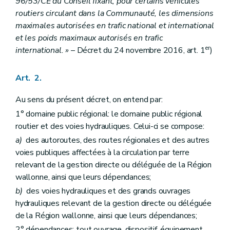
Art. 11
96/53/CE du Conseil fixant, pour certains véhicules
Art. 12
routiers circulant dans la Communauté, les dimensions
Art. 13
maximales autorisées en trafic national et international
Art. 14
et les poids maximaux autorisés en trafic
Art. 15
er
international. »
– Décret du 24 novembre 2016, art. 1
)
Art. 2.
Au sens du présent décret, on entend par:
1° domaine public régional: le domaine public régional
routier et des voies hydrauliques. Celui-ci se compose:
a)
des autoroutes, des routes régionales et des autres
voies publiques affectées à la circulation par terre
relevant de la gestion directe ou déléguée de la Région
wallonne, ainsi que leurs dépendances;
b)
des voies hydrauliques et des grands ouvrages
hydrauliques relevant de la gestion directe ou déléguée
de la Région wallonne, ainsi que leurs dépendances;
2° dépendances: tout ouvrage, dispositif, équipement,