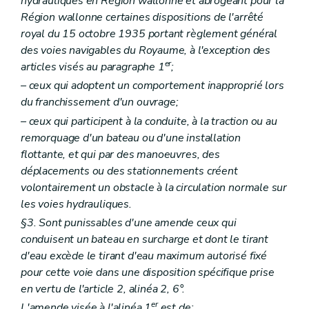
hydrauliques en Région wallonne et abrogeant pour la
Région wallonne certaines dispositions de l'arrêté
royal du 15 octobre 1935 portant règlement général
des voies navigables du Royaume, à l'exception des
er
articles visés au paragraphe 1
;
– ceux qui adoptent un comportement inapproprié lors
du franchissement d'un ouvrage;
– ceux qui participent à la conduite, à la traction ou au
remorquage d'un bateau ou d'une installation
flottante, et qui par des manoeuvres, des
déplacements ou des stationnements créent
volontairement un obstacle à la circulation normale sur
les voies hydrauliques.
§3. Sont punissables d'une amende ceux qui
conduisent un bateau en surcharge et dont le tirant
d'eau excède le tirant d'eau maximum autorisé fixé
pour cette voie dans une disposition spécifique prise
en vertu de l'article 2, alinéa 2, 6°.
er
L'amende visée à l'alinéa 1
est de: