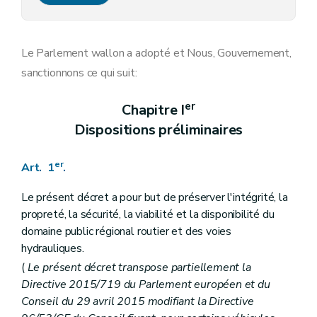
Chapitre V bis
De la perception immédiate
Art. 8 bis
Art. 8 ter
Chapitre VI
Des amendes administratives
Le Parlement wallon a adopté et Nous, Gouvernement,
Art. 9
sanctionnons ce qui suit:
Chapitre VI bis
Subventions
Art.
9
bis
Chapitre VI ter
Mesures d'office applicables sur le domaine public régional des voies hydrauliques
er
Chapitre I
re
Section
1
Déplacement d'office
Dispositions préliminaires
Art.
9
ter
Art.
9
quater
Section
2
Bateaux abandonnés et épaves
er
Art. 1
.
re
Sous-section
1
Bateaux ou installations flottantes abandonnés
Art.
9
quinquies
Art.
9
sexies
Le présent décret a pour but de préserver l'intégrité, la
Art.
9
septies
propreté, la sécurité, la viabilité et la disponibilité du
Sous-section
2
Épaves
domaine public régional routier et des voies
Art.
9
octies
hydrauliques.
Art.
9
novies
Section
3
Saisies et exécution forcée en matière de stationnement de longue durée
(
Le présent décret transpose partiellement la
Art.
9
decies
Directive 2015/719 du Parlement européen et du
Chapitre VII
Dispositions finales
Conseil du 29 avril 2015 modifiant la Directive
Art. 10