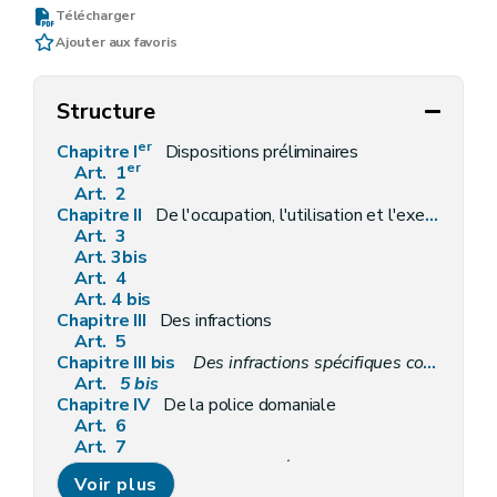
Télécharger
Ajouter aux favoris
Structure
er
Chapitre I
Dispositions préliminaires
er
Art. 1
Art. 2
Chapitre II
De l'occupation, l'utilisation et l'exercice de certaines activités sur le domaine public
Art. 3
Art. 3bis
Art. 4
Art. 4 bis
Chapitre III
Des infractions
Art. 5
Chapitre III bis
Des infractions spécifiques commises sur le domaine public régional des voies hydrauliques
Art.
5
bis
Chapitre IV
De la police domaniale
Art. 6
Art. 7
Chapitre V
De la remise en état des lieux
Voir plus
Art. 8