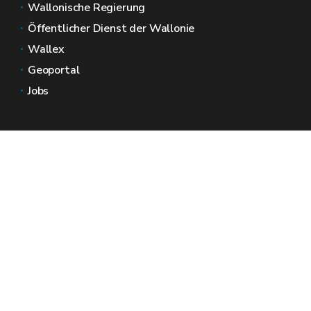
Wallonische Regierung
Öffentlicher Dienst der Wallonie
Wallex
Geoportal
Jobs
Kontaktieren Sie uns
Wallonische Räume
Presse
Reichen Sie eine Beschwerde beim SPW ein
Melden Sie eine Unregelmäßigkeit