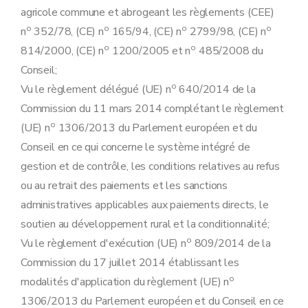
Art. 15
agricole commune et abrogeant les règlements (CEE)
Section 3
Biodiversité
o
o
o
o
n
352/78, (CE) n
165/94, (CE) n
2799/98, (CE) n
re
Sous-section 1
Respect des mesures de protection des espèces animales et végétales
Art. 16
o
o
814/2000, (CE) n
1200/2005 et n
485/2008 du
Sous-section 2
Respect des mesures de protection sur les sites candidats au réseau Natura 2000 et sur les sites Natura 2000
Conseil;
Art. 17
Art. 18
o
Vu le règlement délégué (UE) n
640/2014 de la
Section 4
Paysage et niveau minimal d'entretien
Commission du 11 mars 2014 complétant le règlement
Art. 19
o
Art. 20
(UE) n
1306/2013 du Parlement européen et du
Art. 21
Conseil en ce qui concerne le système intégré de
Art. 22
gestion et de contrôle, les conditions relatives au refus
Chapitre IV
Santé publique, santé animale et santé végétale
re
Section 1
Sécurité des aliments
ou au retrait des paiements et les sanctions
re
Sous-section 1
Sécurité des denrées alimentaires
administratives applicables aux paiements directs, le
Art. 23
Art. 24
soutien au développement rural et la conditionnalité;
Art. 25
o
Vu le règlement d'exécution (UE) n
809/2014 de la
Art. 26
Sous-section 2
Interdiction d'utilisation de certaines substances
Commission du 17 juillet 2014 établissant les
Art. 27
o
modalités d'application du règlement (UE) n
Art. 28
Section 2
Identification et enregistrement des animaux
1306/2013 du Parlement européen et du Conseil en ce
re