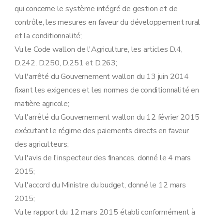
Sous-section 1
Enregistrement et identification des bovins et porcins
qui concerne le système intégré de gestion et de
Art. 29
Art. 30
contrôle, les mesures en faveur du développement rural
Art. 31
et la conditionnalité;
Sous-section 2
Enregistrement et identification des ovins et des caprins
Art. 32
Vu le Code wallon de l'Agriculture, les articles D.4,
Art. 33
D.242, D.250, D.251 et D.263;
Section 3
Maladies animales
Art. 34
Vu l'arrêté du Gouvernement wallon du 13 juin 2014
Art. 35
fixant les exigences et les normes de conditionnalité en
Section 4
Produits phytopharmaceutiques
Art. 36
matière agricole;
Chapitre V
Bien-être des animaux
Vu l'arrêté du Gouvernement wallon du 12 février 2015
Art. 37
Art. 38
exécutant le régime des paiements directs en faveur
Art. 39
des agriculteurs;
Art. 40
Vu l'avis de l'inspecteur des finances, donné le 4 mars
Chapitre VI
Contrôle et sanction
Art. 41
2015;
Art. 42
Vu l'accord du Ministre du budget, donné le 12 mars
Art. 43
Chapitre VII
Dispositions finales
2015;
re
Section 1
Modifications de l'arrêté du Gouvernement wallon du 12 février 2015 exécutant le régime des paiements directs en faveur des agriculteurs
Vu le rapport du 12 mars 2015 établi conformément à
Art. 44