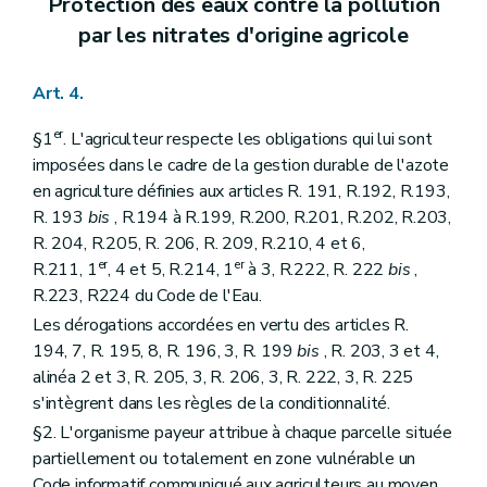
Protection des eaux contre la pollution
par les nitrates d'origine agricole
Art. 4.
er
§1
. L'agriculteur respecte les obligations qui lui sont
imposées dans le cadre de la gestion durable de l'azote
en agriculture définies aux articles R. 191, R.192, R.193,
R. 193
bis
, R.194 à R.199, R.200, R.201, R.202, R.203,
R. 204, R.205, R. 206, R. 209, R.210, 4 et 6,
er
er
R.211, 1
, 4 et 5, R.214, 1
à 3, R.222, R. 222
bis
,
R.223, R224 du Code de l'Eau.
Les dérogations accordées en vertu des articles R.
194, 7, R. 195, 8, R. 196, 3, R. 199
bis
, R. 203, 3 et 4,
alinéa 2 et 3, R. 205, 3, R. 206, 3, R. 222, 3, R. 225
s'intègrent dans les règles de la conditionnalité.
§2. L'organisme payeur attribue à chaque parcelle située
partiellement ou totalement en zone vulnérable un
Code informatif communiqué aux agriculteurs au moyen