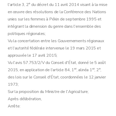
Art. 45
l'article 3, 2° du décret du 11 avril 2014 visant à la mise
Art. 46
en œuvre des résolutions de la Conférence des Nations
Section 2
Disposition abrogatoire
Art. 47
unies sur les femmes à Pékin de septembre 1995 et
Section 3
Dispositions transitoires
intégrant la dimension du genre dans l'ensemble des
Art. 48
Art. 49
politiques régionales;
Art. 50
Vu la concertation entre les Gouvernements régionaux
Art. 51
Art. 52
et l'autorité fédérale intervenue le 19 mars 2015 et
Art. 53
approuvée le 17 avril 2015;
Section 4
Entrée en vigueur et exécutoire
Art. 54
Vu l'avis 57.753/2/V du Conseil d'État, donné le 5 août
Art. 55
er
er
2015, en application de l'article 84, 1
, alinéa 1
, 2°,
Art. 56
des lois sur le Conseil d'État, coordonnées le 12 janvier
1973;
Sur la proposition du Ministre de l'Agriculture;
Après délibération,
Arrête: