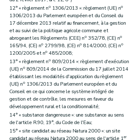
o
o
12° « règlement n
1306/2013 »: règlement (UE) n
1306/2013 du Parlement européen et du Conseil du
17 décembre 2013 relatif au financement, à la gestion
et au suivi de la politique agricole commune et
o
o
abrogeant les Règlements (CEE) n
352/78, (CE) n
o
o
o
165/94, (CE) n
2799/98, (CE) n
814/2000, (CE) n
o
1200/2005 et n
485/2008;
o
13° « règlement n
809/2014 »: règlement d'exécution
o
(UE) n
809/2014 de la Commission du 17 juillet 2014
établissant les modalités d'application du règlement
o
(UE) n
1306/2013 du Parlement européen et du
Conseil en ce qui concerne le système intégré de
gestion et de contrôle, les mesures en faveur du
développement rural et la conditionnalité;
14° « substance dangereuse »: une substance au sens
de l'article R.90, 19°, du Code de l'Eau;
15° « site candidat au réseau Natura 2000 »: un site
er
candidat au réseau Natura 2000 au sens de l'article 1