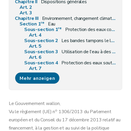
Chapitre II
Dispositions générales
Art. 2
Art. 3
Chapitre III
Environnement, changement climatique et bonnes conditions agricoles des terres
re
Section 1
Eau
re
Sous-section 1
Protection des eaux contre la pollution par les nitrates d'origine agricole
Art. 4
Sous-section 2
Les bandes tampons le long des cours d'eau
Art. 5
Sous-section 3
Utilisation de l'eau à des fins d'irrigation
Art. 6
Sous-section 4
Protection des eaux souterraines contre la pollution causée par certaines substances dangereuses
Art. 7
Art. 8
Mehr anzeigen
Art. 9
Art. 10
Art. 11
Section 2
Sols et stockage du carbone
re
Sous-section 1
Couverture minimale des sols
Le Gouvernement wallon,
Art. 12
o
Vu le règlement (UE) n
1306/2013 du Parlement
Art. 13
Sous-section 2
Gestion minimale de la terre reflétant les conditions locales spécifiques en vue de limiter l'érosion
européen et du Conseil du 17 décembre 2013 relatif au
Art. 14
financement, à la gestion et au suivi de la politique
Sous-section 3
Maintien des niveaux de matières organiques du sol