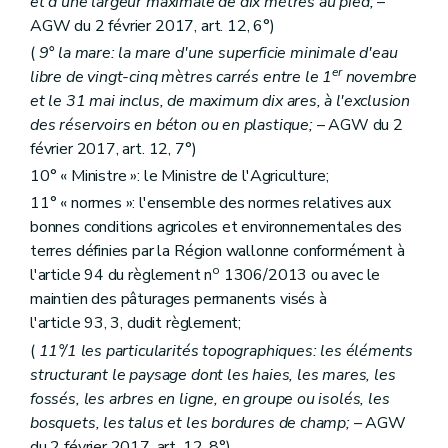
et d'une largeur maximale de dix mètres au pied;
–
AGW du 2 février 2017, art. 12, 6°)
(
9° la mare: la mare d'une superficie minimale d'eau
er
libre de vingt-cinq mètres carrés entre le 1
novembre
et le 31 mai inclus, de maximum dix ares, à l'exclusion
des réservoirs en béton ou en plastique;
– AGW du 2
février 2017, art. 12, 7°)
10° « Ministre »: le Ministre de l'Agriculture;
11° « normes »: l'ensemble des normes relatives aux
bonnes conditions agricoles et environnementales des
terres définies par la Région wallonne conformément à
o
l'article 94 du règlement n
1306/2013 ou avec le
maintien des pâturages permanents visés à
l'article 93, 3, dudit règlement;
(
11°/1 les particularités topographiques: les éléments
structurant le paysage dont les haies, les mares, les
fossés, les arbres en ligne, en groupe ou isolés, les
bosquets, les talus et les bordures de champ;
– AGW
du 2 février 2017, art. 12, 8°)