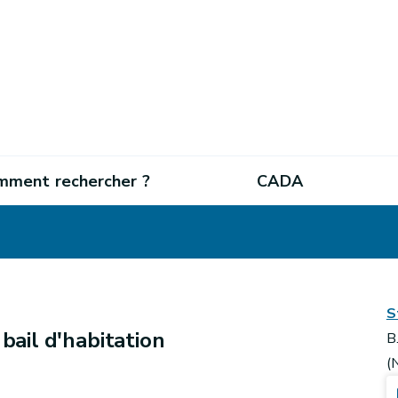
mment rechercher ?
CADA
S
 bail d'habitation
B
(