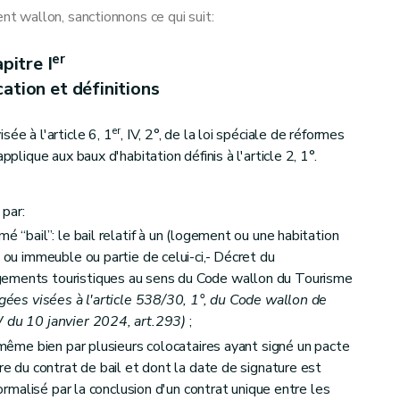
 wallon, sanctionnons ce qui suit:
er
pitre I
ation et définitions
er
ée à l'article 6, 1
, IV, 2°, de la loi spéciale de réformes
pplique aux baux d'habitation définis à l'article 2, 1°.
par:
é “bail”: le bail relatif à un (logement ou une habitation
e ou immeuble ou partie de celui-ci,- Décret du
gements touristiques au sens du Code wallon du Tourisme
égées visées à l'article 538/30, 1°, du Code wallon de
W du 10 janvier 2024, art.293)
;
n même bien par plusieurs colocataires ayant signé un pacte
ure du contrat de bail et dont la date de signature est
 formalisé par la conclusion d'un contrat unique entre les