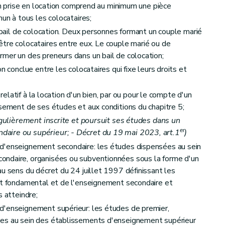
urs
ion prise en location comprend au minimum une pièce
mun à tous les colocataires;
u bail de colocation. Deux personnes formant un couple marié
tre colocataires entre eux. Le couple marié ou de
mer un des preneurs dans un bail de colocation;
n conclue entre les colocataires qui fixe leurs droits et
n relatif à la location d'un bien, par ou pour le compte d'un
ssement de ses études et aux conditions du chapitre 5;
régulièrement inscrite et poursuit ses études dans un
bail
er
aire ou supérieur; - Décret du 19 mai 2023, art.1
)
d'enseignement secondaire: les études dispensées au sein
ndaire, organisées ou subventionnées sous la forme d'un
au sens du décret du 24 juillet 1997 définissant les
ent fondamental et de l'enseignement secondaire et
s atteindre;
d'enseignement supérieur: les études de premier,
ées au sein des établissements d'enseignement supérieur