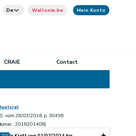
De
Wallonie.be
Mein Konto
CRAIE
Contact
taatsrat
.S. vom 28/03/2018, p. 30498
Numac : 2018201408)
10
In Kraft von 01/07/2024 bis ...