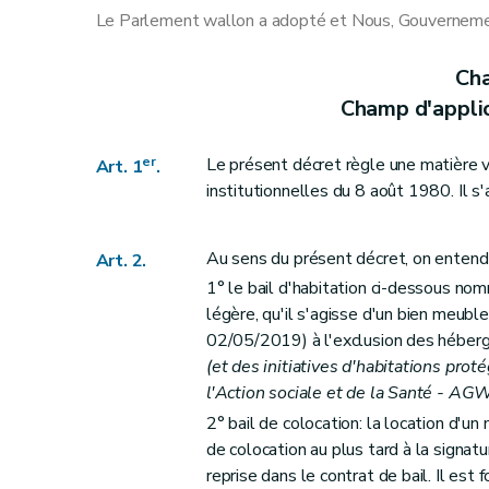
Art. 9
Le Parlement wallon a adopté et Nous, Gouvernement
Art. 10
Art. 11
Cha
Art. 12
Champ d'applic
Art. 13
Section 4
Droits et obligations du preneur
er
Le présent décret règle une matière vis
Art. 1
.
Art. 14
institutionnelles du 8 août 1980. Il s'a
Art. 15
Art. 16
Au sens du présent décret, on entend 
Art. 2.
Art. 17
1° le bail d'habitation ci-dessous nomm
Art. 18
légère, qu'il s'agisse d'un bien meubl
Art. 19
02/05/2019) à l'exclusion des héber
(et des initiatives d'habitations prot
Art. 20
l'Action sociale et de la Santé - AG
Art. 21
2° bail de colocation: la location d'u
Art. 22
de colocation au plus tard à la signat
Art. 23
reprise dans le contrat de bail. Il est