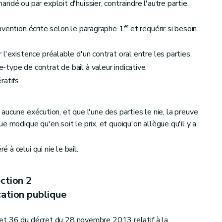
ion de l'immeuble
ndé ou par exploit d'huissier, contraindre l'autre partie,
er
nvention écrite selon le paragraphe 1
et requérir si besoin
au bail de colocation
l'existence préalable d'un contrat oral entre les parties.
ype de contrat de bail à valeur indicative.
atifs.
çu aucune exécution, et que l'une des parties le nie, la preuve
e modique qu'en soit le prix, et quoiqu'on allègue qu'il y a
à celui qui nie le bail.
ction 2
ation publique
au bail étudiant
4, et 36 du décret du 28 novembre 2013 relatif à la