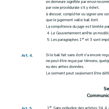
Section 11
Intervention d'un tiers à la locat
en demeure signifiée par envoi recomma
Art. 64
par voie procédurale s'il y échet,
à dresser, compléter ou signer une co
Chapitre IV
Dispositions particulières relatives 
que le jugement vaille bail écrit.
Art. 65
La compétence du juge est limitée par 
Art. 66
4. Le Gouvernement arrête un modèle-t
Art. 67
er
5. Les paragraphes 1
et 3 sont impér
Art. 68
Art. 69
Si le bail fait sans écrit n'a encore re
Art. 70
Art. 4.
ne peut être reçue par témoins, quelqu
Art. 71
eu des arrhes données.
Art. 72
Le serment peut seulement être déféré 
Art. 73
Art. 74
Se
Art. 75
Communic
Chapitre V
Dispositions particulières relatives 
Art. 76
er
1
. Sans préjudice des articles 34, 
Art. 5.