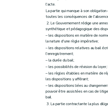
Art. 55
l'acte.
Section 4
Prorogation pour circonstances ex
La partie qui manque à son obligation d
Art. 56
toutes les conséquences de l'absence
Section 5
Indexation
2. Le Gouvernement rédige une annexe
Art. 57
synthétique et pédagogique des dispo
Section 6
Révision du loyer et des charges
– les dispositions en matière de normes
Art. 58
la nature d'une règle impérative;
Section 7
Précompte immobilier
– les dispositions relatives au bail éc
l'enregistrement;
Art. 59
– la durée du bail;
Section 8
Sous location
– les possibilités de révision du loyer,
Art. 60
– les règles établies en matière de rép
Art. 61
les dispositions y afférant;
Section 9
Garantie
– les dispositions liées au changement 
Art. 62
pouvoir être assistées en cas de litig
Section 10
Transmission de l'habitation loué
bail.
Art. 63
3. La partie contractante la plus dili