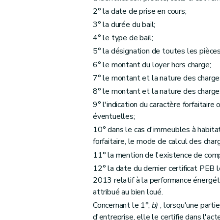
Art. 48
2° la date de prise en cours;
Section 12
Cession de bail
3° la durée du bail;
Art. 49
4° le type de bail;
Section 13
Du bail à rénovation
5° la désignation de toutes les pièces
Art. 50
6° le montant du loyer hors charge;
Section 14
Baux des biens des mineurs
7° le montant et la nature des char
Art. 51
8° le montant et la nature des charges 
Section 15
« Résolution des conflits »
(D. du
9° l'indication du caractère forfaitai
Art. 51/1
éventuelles;
Chapitre III
Dispositions particulières relatives 
10° dans le cas d'immeubles à habitat
Section 1
Champ d'application
forfaitaire, le mode de calcul des char
Art. 52
11° la mention de l'existence de compt
Section 2
Obligation d'enregistrement du con
12° la date du dernier certificat PEB 
Art. 53
2013 relatif à la performance énergét
attribué au bien loué.
Art. 54
Concernant le 1°,
b)
, lorsqu'une parti
Section 3
Durée du bail
d'entreprise, elle le certifie dans l'a