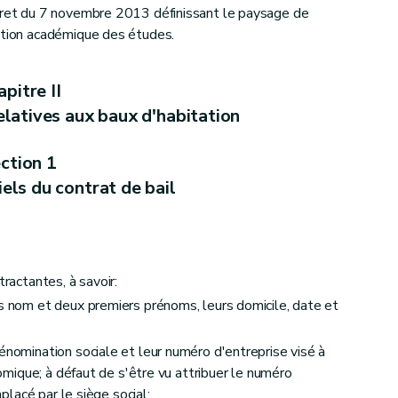
écret du 7 novembre 2013 définissant le paysage de
sation académique des études.
pitre II
elatives aux baux d'habitation
ction 1
els du contrat de bail
tractantes, à savoir:
s nom et deux premiers prénoms, leurs domicile, date et
nomination sociale et leur numéro d'entreprise visé à
onomique; à défaut de s'être vu attribuer le numéro
mplacé par le siège social;