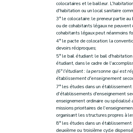
Section 5
Frais et charges imposés aux prene
colocataires et le bailleur. L'habitat
Art. 24
d'habitation ou un local sanitaire com
Art. 25
3° le colocataire: le preneur partie a
Art. 25/1
ou de cohabitants légaux ne peuvent ê
cohabitants légaux peut néanmoins for
Section 6
Indexation
4° le pacte de colocation: la conventio
Art. 26
devoirs réciproques;
Section 7
État des lieux
5° le bail étudiant: le bail d'habitatio
Art. 27
étudiant, dans le cadre de l'accompli
Art. 28
(6° l'étudiant : la personne qui est 
Section 8
Modalités d'exécution et de fin de 
établissement d'enseignement second
Art. 29
7° les études dans un établissement 
Art. 30
d'établissements d'enseignement seco
Art. 31
enseignement ordinaire ou spécialisé 
missions prioritaires de l'enseignem
Art. 32
organisant les structures propres à le
Art. 33
8° les études dans un établissement 
Art. 34
deuxième ou troisième cycle dispens