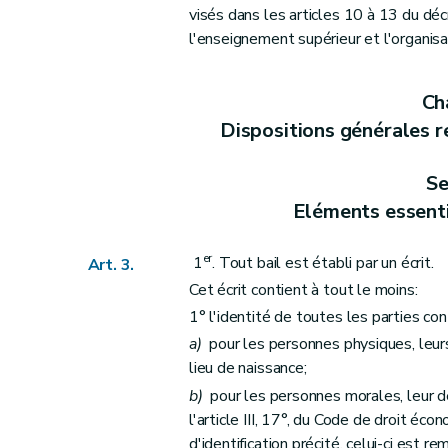
Art. 35
visés dans les articles 10 à 13 du d
Art. 36
l'enseignement supérieur et l'organi
Art. 37
Art. 38
Cha
Art. 39
Dispositions générales r
Section 9
Transmission de l'habitation louée
Art. 40
Se
Art. 41
Eléments essenti
Art. 42
Art. 43
er
1
. Tout bail est établi par un écrit.
Art. 3.
Art. 44
Cet écrit contient à tout le moins:
Art. 45
1° l'identité de toutes les parties con
Section 10
Décès du preneur
a)
pour les personnes physiques, leur
Art. 46
lieu de naissance;
Section 11
Sous-location
b)
pour les personnes morales, leur dé
l'article III, 17°, du Code de droit éc
Art. 47
d'identification précité, celui-ci est re