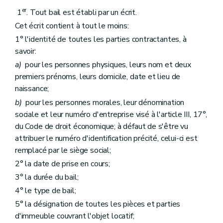
Art. 85
er
1
. Tout bail est établi par un écrit.
Art. 86
Cet écrit contient à tout le moins:
Art. 87
Art. 88
1° l'identité de toutes les parties contractantes, à
Chapitre VII
Grille indicative des loyers
savoir:
Art. 89
Art. 89/1
a)
pour les personnes physiques, leurs nom et deux
Chapitre VIII
Disposition modificative
premiers prénoms, leurs domicile, date et lieu de
Art. 90
naissance;
Chapitre IX
Disposition transitoire
b)
pour les personnes morales, leur dénomination
Art. 91
Chapitre X
Disposition abrogatoire
sociale et leur numéro d'entreprise visé à l'article III, 17°,
Art. 92
du Code de droit économique; à défaut de s'être vu
Chapitre XI
Habilitation du Gouvernement en vue d'une codification
attribuer le numéro d'identification précité, celui-ci est
Art. 93
Chapitre XII
Disposition finale
remplacé par le siège social;
Art. 94
2° la date de prise en cours;
3° la durée du bail;
4° le type de bail;
5° la désignation de toutes les pièces et parties
d'immeuble couvrant l'objet locatif;