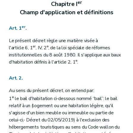
Art. 19
er
Chapitre I
Art. 20
Champ d'application et définitions
Art. 21
Art. 22
Art. 23
er
Art. 1
.
Section 5
Frais et charges imposés aux preneurs
Art. 24
Art. 25
Le présent décret règle une matière visée à
Art. 25/1
er
l'article 6, 1
, IV, 2°, de la loi spéciale de réformes
Section 6
Indexation
institutionnelles du 8 août 1980. Il s'applique aux baux
Art. 26
d'habitation définis à l'article 2, 1°.
Section 7
État des lieux
Art. 27
Art. 28
Art. 2.
Section 8
Modalités d'exécution et de fin de bail
Art. 29
Au sens du présent décret, on entend par:
Art. 30
Art. 31
1° le bail d'habitation ci-dessous nommé “bail”: le bail
Art. 32
relatif à un (logement ou une habitation légère, qu'il
Art. 33
s'agisse d'un bien meuble ou immeuble ou partie de
Art. 34
Art. 35
celui-ci,- Décret du 02/05/2019) à l'exclusion des
Art. 36
hébergements touristiques au sens du Code wallon du
Art. 37