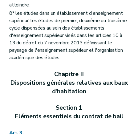
Chapitre IV
Dispositions particulières relatives au bail de colocation
atteindre;
Art. 65
8° les études dans un établissement d'enseignement
Art. 66
Art. 67
supérieur: les études de premier, deuxième ou troisième
Art. 68
cycle dispensées au sein des établissements
Art. 69
d'enseignement supérieur visés dans les articles 10 à
Art. 70
13 du décret du 7 novembre 2013 définissant le
Art. 71
Art. 72
paysage de l'enseignement supérieur et l'organisation
Art. 73
académique des études.
Art. 74
Art. 75
Chapitre V
Dispositions particulières relatives au bail étudiant
Chapitre II
Art. 76
Dispositions générales relatives aux baux
Art. 77
Art. 78
d'habitation
Art. 79
Art. 80
Section 1
Art. 81
Art. 82
Eléments essentiels du contrat de bail
Art. 82/1
Art. 83
Art. 84
Art. 3.
Chapitre VI
Du bail glissant