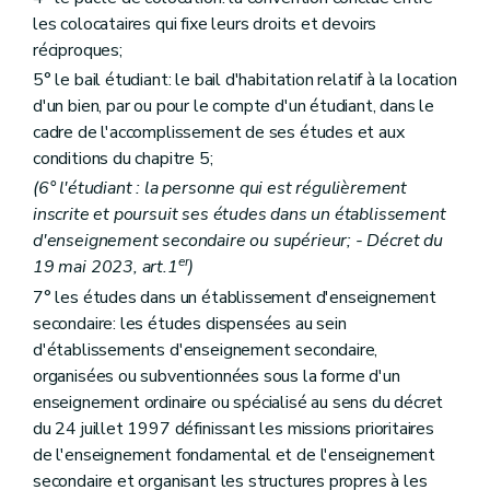
Section 1
Champ d'application
Art. 52
les colocataires qui fixe leurs droits et devoirs
Section 2
Obligation d'enregistrement du contrat de bail
réciproques;
Art. 53
5° le bail étudiant: le bail d'habitation relatif à la location
Art. 54
Section 3
Durée du bail
d'un bien, par ou pour le compte d'un étudiant, dans le
Art. 55
cadre de l'accomplissement de ses études et aux
Section 4
Prorogation pour circonstances exceptionnelles
conditions du chapitre 5;
Art. 56
Section 5
Indexation
(6° l'étudiant : la personne qui est régulièrement
Art. 57
inscrite et poursuit ses études dans un établissement
Section 6
Révision du loyer et des charges
d'enseignement secondaire ou supérieur; - Décret du
Art. 58
er
19 mai 2023, art.1
)
Section 7
Précompte immobilier
Art. 59
7° les études dans un établissement d'enseignement
Section 8
Sous location
secondaire: les études dispensées au sein
Art. 60
d'établissements d'enseignement secondaire,
Art. 61
Section 9
Garantie
organisées ou subventionnées sous la forme d'un
Art. 62
enseignement ordinaire ou spécialisé au sens du décret
Section 10
Transmission de l'habitation louée
du 24 juillet 1997 définissant les missions prioritaires
Art. 63
de l'enseignement fondamental et de l'enseignement
Section 11
Intervention d'un tiers à la location de l'immeuble
Art. 64
secondaire et organisant les structures propres à les