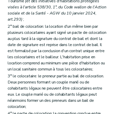
Tourisme
(et des initiatives d'habitations protégées
Art. 38
visées à l'article 538/30, 1°, du Code wallon de l'Action
Art. 39
Section 9
Transmission de l'habitation louée
sociale et de la Santé - AGW du 10 janvier 2024,
Art. 40
art.293)
;
Art. 41
2° bail de colocation: la location d'un même bien par
Art. 42
Art. 43
plusieurs colocataires ayant signé un pacte de colocation
Art. 44
au plus tard à la signature du contrat de bail et dont la
Art. 45
date de signature est reprise dans le contrat de bail. Il
Section 10
Décès du preneur
est formalisé par la conclusion d'un contrat unique entre
Art. 46
Section 11
Sous-location
les colocataires et le bailleur. L'habitation prise en
Art. 47
location comprend au minimum une pièce d'habitation ou
Art. 48
un local sanitaire commun à tous les colocataires;
Section 12
Cession de bail
Art. 49
3° le colocataire: le preneur partie au bail de colocation.
Section 13
Du bail à rénovation
Deux personnes formant un couple marié ou de
Art. 50
cohabitants légaux ne peuvent être colocataires entre
Section 14
Baux des biens des mineurs
eux. Le couple marié ou de cohabitants légaux peut
Art. 51
Section 15
« Résolution des conflits »
(D. du 02/05/2019, art. 15)
néanmoins former un des preneurs dans un bail de
Art. 51/1
colocation;
Chapitre III
Dispositions particulières relatives aux baux relatifs à la résidence principale du preneur
4° le pacte de colocation: la convention conclue entre