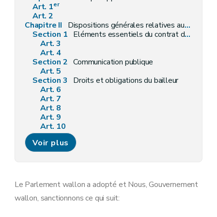
er
Art. 1
Art. 2
Chapitre II
Dispositions générales relatives aux baux d'habitation
Section 1
Eléments essentiels du contrat de bail
Art. 3
Art. 4
Section 2
Communication publique
Art. 5
Section 3
Droits et obligations du bailleur
Art. 6
Art. 7
Art. 8
Art. 9
Art. 10
Art. 11
Voir plus
Art. 12
Art. 13
Section 4
Droits et obligations du preneur
Art. 14
Art. 15
Le Parlement wallon a adopté et Nous, Gouvernement
Art. 16
wallon, sanctionnons ce qui suit:
Art. 17
Art. 18