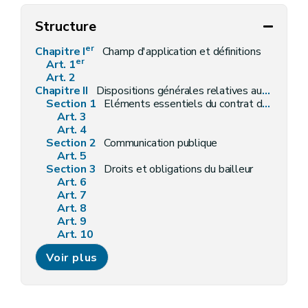
Structure
er
Chapitre I
Champ d'application et définitions
er
Art. 1
Art. 2
Chapitre II
Dispositions générales relatives aux baux d'habitation
Section 1
Eléments essentiels du contrat de bail
Art. 3
Art. 4
Section 2
Communication publique
Art. 5
Section 3
Droits et obligations du bailleur
Art. 6
Art. 7
Art. 8
Art. 9
Art. 10
Art. 11
Voir plus
Art. 12
Art. 13
Section 4
Droits et obligations du preneur
Art. 14