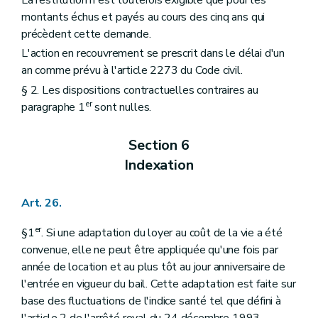
La restitution n'est toutefois exigible que pour les
montants échus et payés au cours des cinq ans qui
précèdent cette demande.
L'action en recouvrement se prescrit dans le délai d'un
an comme prévu à l'article 2273 du Code civil.
§ 2. Les dispositions contractuelles contraires au
er
paragraphe 1
sont nulles.
Section 6
Indexation
Art. 26.
er
§1
. Si une adaptation du loyer au coût de la vie a été
convenue, elle ne peut être appliquée qu'une fois par
année de location et au plus tôt au jour anniversaire de
l'entrée en vigueur du bail. Cette adaptation est faite sur
base des fluctuations de l'indice santé tel que défini à
l'article 2 de l'arrêté royal du 24 décembre 1993