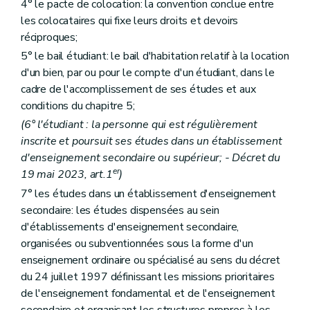
Section 15
« Résolution des conflits »
(D. du 02/05/2019, art. 15)
4° le pacte de colocation: la convention conclue entre
Art. 51/1
les colocataires qui fixe leurs droits et devoirs
Chapitre III
Dispositions particulières relatives aux baux relatifs à la résidence principale du preneur
réciproques;
Section 1
Champ d'application
Art. 52
5° le bail étudiant: le bail d'habitation relatif à la location
Section 2
Obligation d'enregistrement du contrat de bail
d'un bien, par ou pour le compte d'un étudiant, dans le
Art. 53
cadre de l'accomplissement de ses études et aux
Art. 54
conditions du chapitre 5;
Section 3
Durée du bail
Art. 55
(6° l'étudiant : la personne qui est régulièrement
Section 4
Prorogation pour circonstances exceptionnelles
inscrite et poursuit ses études dans un établissement
Art. 56
d'enseignement secondaire ou supérieur; - Décret du
Section 5
Indexation
er
Art. 57
19 mai 2023, art.1
)
Section 6
Révision du loyer et des charges
7° les études dans un établissement d'enseignement
Art. 58
secondaire: les études dispensées au sein
Section 7
Précompte immobilier
Art. 59
d'établissements d'enseignement secondaire,
Section 8
Sous location
organisées ou subventionnées sous la forme d'un
Art. 60
enseignement ordinaire ou spécialisé au sens du décret
Art. 61
du 24 juillet 1997 définissant les missions prioritaires
Section 9
Garantie
Art. 62
de l'enseignement fondamental et de l'enseignement
Section 10
Transmission de l'habitation louée
secondaire et organisant les structures propres à les