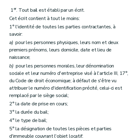
Art. 82/1
Art. 83
er
1
. Tout bail est établi par un écrit.
Art. 84
Chapitre VI
Du bail glissant
Cet écrit contient à tout le moins:
Art. 85
1° l'identité de toutes les parties contractantes, à
Art. 86
savoir:
Art. 87
Art. 88
a)
pour les personnes physiques, leurs nom et deux
Chapitre VII
Grille indicative des loyers
premiers prénoms, leurs domicile, date et lieu de
Art. 89
naissance;
Art. 89/1
Chapitre VIII
Disposition modificative
b)
pour les personnes morales, leur dénomination
Art. 90
sociale et leur numéro d'entreprise visé à l'article III, 17°,
Chapitre IX
Disposition transitoire
du Code de droit économique; à défaut de s'être vu
Art. 91
attribuer le numéro d'identification précité, celui-ci est
Chapitre X
Disposition abrogatoire
Art. 92
remplacé par le siège social;
Chapitre XI
Habilitation du Gouvernement en vue d'une codification
2° la date de prise en cours;
Art. 93
Chapitre XII
Disposition finale
3° la durée du bail;
Art. 94
4° le type de bail;
5° la désignation de toutes les pièces et parties
d'immeuble couvrant l'objet locatif;