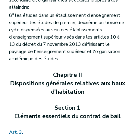
Art. 63
atteindre;
Section 11
Intervention d'un tiers à la location de l'immeuble
Art. 64
8° les études dans un établissement d'enseignement
Chapitre IV
Dispositions particulières relatives au bail de colocation
supérieur: les études de premier, deuxième ou troisième
Art. 65
cycle dispensées au sein des établissements
Art. 66
d'enseignement supérieur visés dans les articles 10 à
Art. 67
Art. 68
13 du décret du 7 novembre 2013 définissant le
Art. 69
paysage de l'enseignement supérieur et l'organisation
Art. 70
académique des études.
Art. 71
Art. 72
Art. 73
Chapitre II
Art. 74
Dispositions générales relatives aux baux
Art. 75
Chapitre V
Dispositions particulières relatives au bail étudiant
d'habitation
Art. 76
Art. 77
Art. 78
Section 1
Art. 79
Eléments essentiels du contrat de bail
Art. 80
Art. 81
Art. 82
Art. 3.