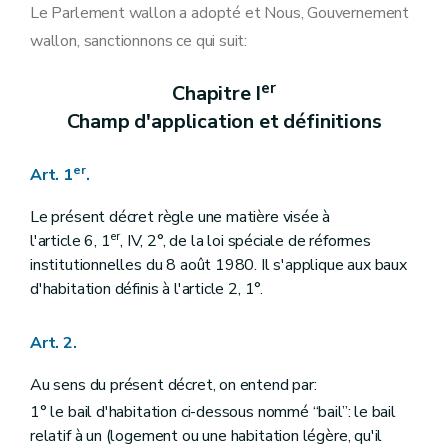
Art. 15
Le Parlement wallon a adopté et Nous, Gouvernement
Art. 16
wallon, sanctionnons ce qui suit:
Art. 17
Art. 18
Art. 19
er
Chapitre I
Art. 20
Champ d'application et définitions
Art. 21
Art. 22
Art. 23
er
Art. 1
.
Section 5
Frais et charges imposés aux preneurs
Art. 24
Art. 25
Le présent décret règle une matière visée à
Section 6
Indexation
er
l'article 6, 1
, IV, 2°, de la loi spéciale de réformes
Art. 26
institutionnelles du 8 août 1980. Il s'applique aux baux
Section 7
État des lieux
d'habitation définis à l'article 2, 1°.
Art. 27
Art. 28
Section 8
Modalités d'exécution et de fin de bail
Art. 2.
Art. 29
Art. 30
Au sens du présent décret, on entend par:
Art. 31
Art. 32
1° le bail d'habitation ci-dessous nommé “bail”: le bail
Art. 33
relatif à un (logement ou une habitation légère, qu'il
Art. 34