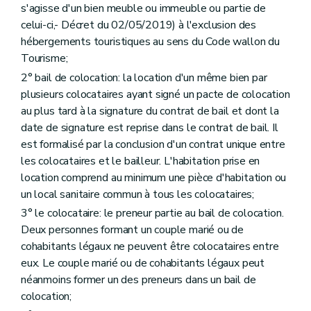
s'agisse d'un bien meuble ou immeuble ou partie de
Art. 35
Art. 36
celui-ci,- Décret du 02/05/2019) à l'exclusion des
Art. 37
hébergements touristiques au sens du Code wallon du
Art. 38
Tourisme;
Art. 39
Section 9
Transmission de l'habitation louée
2° bail de colocation: la location d'un même bien par
Art. 40
plusieurs colocataires ayant signé un pacte de colocation
Art. 41
au plus tard à la signature du contrat de bail et dont la
Art. 42
date de signature est reprise dans le contrat de bail. Il
Art. 43
Art. 44
est formalisé par la conclusion d'un contrat unique entre
Art. 45
les colocataires et le bailleur. L'habitation prise en
Section 10
Décès du preneur
location comprend au minimum une pièce d'habitation ou
Art. 46
un local sanitaire commun à tous les colocataires;
Section 11
Sous-location
Art. 47
3° le colocataire: le preneur partie au bail de colocation.
Art. 48
Deux personnes formant un couple marié ou de
Section 12
Cession de bail
cohabitants légaux ne peuvent être colocataires entre
Art. 49
Section 13
Du bail à rénovation
eux. Le couple marié ou de cohabitants légaux peut
Art. 50
néanmoins former un des preneurs dans un bail de
Section 14
Baux des biens des mineurs
colocation;
Art. 51