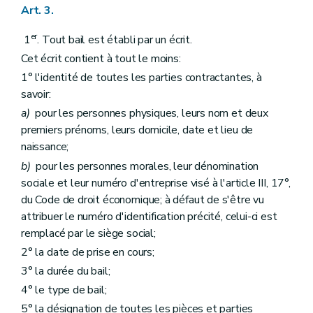
Art. 84
Art. 3.
Chapitre VI
Du bail glissant
Art. 85
er
1
. Tout bail est établi par un écrit.
Art. 86
Art. 87
Cet écrit contient à tout le moins:
Art. 88
1° l'identité de toutes les parties contractantes, à
Chapitre VII
Grille indicative des loyers
Art. 89
savoir:
Chapitre VIII
Disposition modificative
a)
pour les personnes physiques, leurs nom et deux
Art. 90
premiers prénoms, leurs domicile, date et lieu de
Chapitre IX
Disposition transitoire
Art. 91
naissance;
Chapitre X
Disposition abrogatoire
b)
pour les personnes morales, leur dénomination
Art. 92
sociale et leur numéro d'entreprise visé à l'article III, 17°,
Chapitre XI
Habilitation du Gouvernement en vue d'une codification
du Code de droit économique; à défaut de s'être vu
Art. 93
Chapitre XII
Disposition finale
attribuer le numéro d'identification précité, celui-ci est
Art. 94
remplacé par le siège social;
2° la date de prise en cours;
3° la durée du bail;
4° le type de bail;
5° la désignation de toutes les pièces et parties