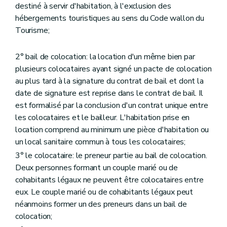
destiné à servir d'habitation, à l'exclusion des
Art. 35
Art. 36
hébergements touristiques au sens du Code wallon du
Art. 37
Tourisme;
Art. 38
Art. 39
Section 9
Transmission de l'habitation louée
2° bail de colocation: la location d'un même bien par
Art. 40
plusieurs colocataires ayant signé un pacte de colocation
Art. 41
au plus tard à la signature du contrat de bail et dont la
Art. 42
date de signature est reprise dans le contrat de bail. Il
Art. 43
Art. 44
est formalisé par la conclusion d'un contrat unique entre
Art. 45
les colocataires et le bailleur. L'habitation prise en
Section 10
Décès du preneur
location comprend au minimum une pièce d'habitation ou
Art. 46
un local sanitaire commun à tous les colocataires;
Section 11
Sous-location
Art. 47
3° le colocataire: le preneur partie au bail de colocation.
Art. 48
Deux personnes formant un couple marié ou de
Section 12
Cession de bail
cohabitants légaux ne peuvent être colocataires entre
Art. 49
Section 13
Du bail à rénovation
eux. Le couple marié ou de cohabitants légaux peut
Art. 50
néanmoins former un des preneurs dans un bail de
Section 14
Baux des biens des mineurs
colocation;
Art. 51