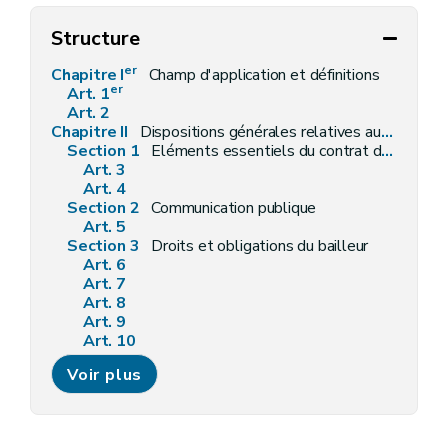
Structure
er
Chapitre I
Champ d'application et définitions
er
Art. 1
Art. 2
Chapitre II
Dispositions générales relatives aux baux d'habitation
Section 1
Eléments essentiels du contrat de bail
Art. 3
Art. 4
Section 2
Communication publique
Art. 5
Section 3
Droits et obligations du bailleur
Art. 6
Art. 7
Art. 8
Art. 9
Art. 10
Art. 11
Voir plus
Art. 12
Art. 13
Section 4
Droits et obligations du preneur
Art. 14