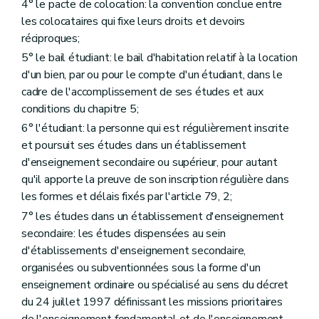
Section 15
« Résolution des conflits »
(D. du 02/05/2019, art. 15)
4° le pacte de colocation: la convention conclue entre
Art. 51/1
les colocataires qui fixe leurs droits et devoirs
Chapitre III
Dispositions particulières relatives aux baux relatifs à la résidence principale du preneur
réciproques;
Section 1
Champ d'application
Art. 52
5° le bail étudiant: le bail d'habitation relatif à la location
Section 2
Obligation d'enregistrement du contrat de bail
d'un bien, par ou pour le compte d'un étudiant, dans le
Art. 53
cadre de l'accomplissement de ses études et aux
Art. 54
conditions du chapitre 5;
Section 3
Durée du bail
Art. 55
6° l'étudiant: la personne qui est régulièrement inscrite
Section 4
Prorogation pour circonstances exceptionnelles
et poursuit ses études dans un établissement
Art. 56
d'enseignement secondaire ou supérieur, pour autant
Section 5
Indexation
Art. 57
qu'il apporte la preuve de son inscription régulière dans
Section 6
Révision du loyer et des charges
les formes et délais fixés par l'article 79, 2;
Art. 58
7° les études dans un établissement d'enseignement
Section 7
Précompte immobilier
Art. 59
secondaire: les études dispensées au sein
Section 8
Sous location
d'établissements d'enseignement secondaire,
Art. 60
organisées ou subventionnées sous la forme d'un
Art. 61
enseignement ordinaire ou spécialisé au sens du décret
Section 9
Garantie
Art. 62
du 24 juillet 1997 définissant les missions prioritaires
Section 10
Transmission de l'habitation louée
de l'enseignement fondamental et de l'enseignement