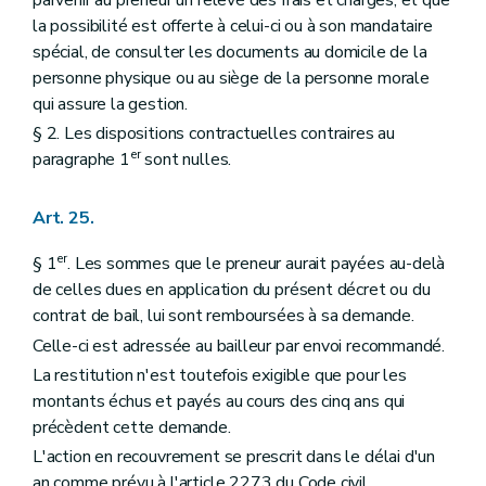
parvenir au preneur un relevé des frais et charges, et que
la possibilité est offerte à celui-ci ou à son mandataire
spécial, de consulter les documents au domicile de la
personne physique ou au siège de la personne morale
qui assure la gestion.
§ 2. Les dispositions contractuelles contraires au
er
paragraphe 1
sont nulles.
Art. 25.
er
§ 1
. Les sommes que le preneur aurait payées au-delà
de celles dues en application du présent décret ou du
contrat de bail, lui sont remboursées à sa demande.
Celle-ci est adressée au bailleur par envoi recommandé.
La restitution n'est toutefois exigible que pour les
montants échus et payés au cours des cinq ans qui
précèdent cette demande.
L'action en recouvrement se prescrit dans le délai d'un
an comme prévu à l'article 2273 du Code civil.