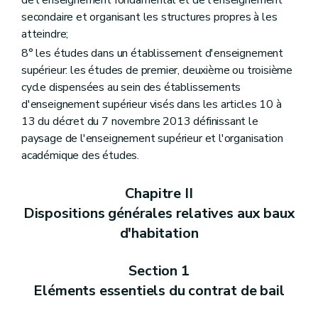
Art. 63
secondaire et organisant les structures propres à les
Section 11
Intervention d'un tiers à la location de l'immeuble
atteindre;
Art. 64
Chapitre IV
Dispositions particulières relatives au bail de colocation
8° les études dans un établissement d'enseignement
Art. 65
supérieur: les études de premier, deuxième ou troisième
Art. 66
cycle dispensées au sein des établissements
Art. 67
Art. 68
d'enseignement supérieur visés dans les articles 10 à
Art. 69
13 du décret du 7 novembre 2013 définissant le
Art. 70
paysage de l'enseignement supérieur et l'organisation
Art. 71
académique des études.
Art. 72
Art. 73
Art. 74
Chapitre II
Art. 75
Chapitre V
Dispositions particulières relatives au bail étudiant
Dispositions générales relatives aux baux
Art. 76
d'habitation
Art. 77
Art. 78
Art. 80
Section 1
Art. 81
Eléments essentiels du contrat de bail
Art. 82
Art. 83