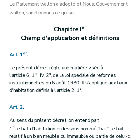
Art. 15
Le Parlement wallon a adopté et Nous, Gouvernement
Art. 16
wallon, sanctionnons ce qui suit:
Art. 17
Art. 18
Art. 19
er
Chapitre I
Art. 20
Champ d'application et définitions
Art. 21
Art. 22
Art. 23
er
Art. 1
.
Section 5
Frais et charges imposés aux preneurs
Art. 24
Art. 25
Le présent décret règle une matière visée à
Section 6
Indexation
er
l'article 6, 1
, IV, 2°, de la loi spéciale de réformes
Art. 26
institutionnelles du 8 août 1980. Il s'applique aux baux
Section 7
État des lieux
d'habitation définis à l'article 2, 1°.
Art. 27
Art. 28
Section 8
Modalités d'exécution et de fin de bail
Art. 2.
Art. 29
Art. 30
Au sens du présent décret, on entend par:
Art. 31
Art. 32
1° le bail d'habitation ci-dessous nommé “bail”: le bail
Art. 33
relatif à un bien meuble ou immeuble ou partie de celui-ci
Art. 34