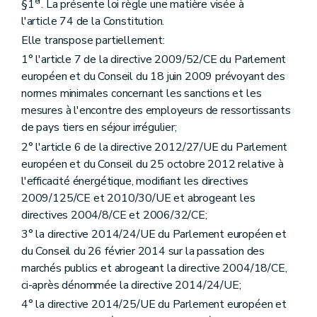
er
§1
. La présente loi règle une matière visée à
Art. 25
l'article 74 de la Constitution.
Art. 26
Art. 27
Elle transpose partiellement:
Art. 28
1° l'article 7 de la directive 2009/52/CE du Parlement
Art. 29
européen et du Conseil du 18 juin 2009 prévoyant des
Art. 30
Art. 31
normes minimales concernant les sanctions et les
Art. 32
mesures à l'encontre des employeurs de ressortissants
Art. 33
de pays tiers en séjour irrégulier;
Art. 34
Chapitre 2
Procédures de passation
2° l'article 6 de la directive 2012/27/UE du Parlement
Art. 35
européen et du Conseil du 25 octobre 2012 relative à
Art. 36
l'efficacité énergétique, modifiant les directives
Art. 37
2009/125/CE et 2010/30/UE et abrogeant les
Art. 38
Art. 39
directives 2004/8/CE et 2006/32/CE;
Art. 40
3° la directive 2014/24/UE du Parlement européen et
Art. 41
du Conseil du 26 février 2014 sur la passation des
Art. 42
Chapitre 3
Techniques et instruments pour les marchés électroniques et agrégés
marchés publics et abrogeant la directive 2004/18/CE,
Art. 43
ci-après dénommée la directive 2014/24/UE;
Art. 44
4° la directive 2014/25/UE du Parlement européen et
Art. 45