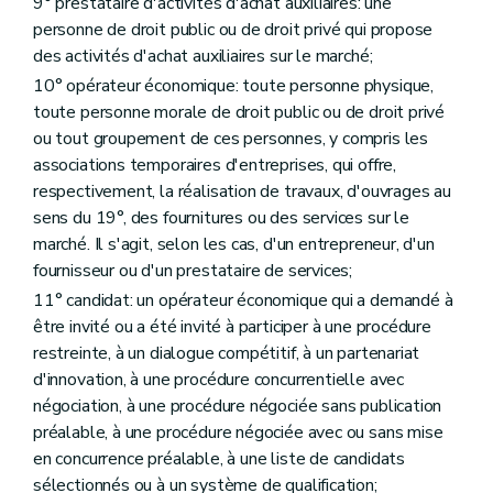
9° prestataire d'activités d'achat auxiliaires: une
Art. 171
Art. 172
personne de droit public ou de droit privé qui propose
Chapitre 2
Dispositions modificatives et abrogatoires
des activités d'achat auxiliaires sur le marché;
Art. 173
10° opérateur économique: toute personne physique,
Art. 174
Art. 175
toute personne morale de droit public ou de droit privé
Art. 176
ou tout groupement de ces personnes, y compris les
Art. 177
associations temporaires d'entreprises, qui offre,
Art. 178
respectivement, la réalisation de travaux, d'ouvrages au
Art. 179
Art. 180
sens du 19°, des fournitures ou des services sur le
Art. 181
marché. Il s'agit, selon les cas, d'un entrepreneur, d'un
Art. 182
fournisseur ou d'un prestataire de services;
Art. 183
Art. 184
11° candidat: un opérateur économique qui a demandé à
Art. 185
être invité ou a été invité à participer à une procédure
Art. 186
restreinte, à un dialogue compétitif, à un partenariat
Art. 187
d'innovation, à une procédure concurrentielle avec
Art. 188
Art. 189
négociation, à une procédure négociée sans publication
Art. 190
préalable, à une procédure négociée avec ou sans mise
Art. 191
en concurrence préalable, à une liste de candidats
Art. 192
Chapitre 2/1
Dispositions transitoires
sélectionnés ou à un système de qualification;