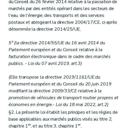
Art. 46
du Conseil du 26 février 2014 relative à la passation de
Art. 47
marchés par des entités opérant dans les secteurs de
Art. 48
l'eau, de l'énergie, des transports et des services
Art. 49
postaux et abrogeant la directive 2004/17/CE, ci-après
Art. 50
Chapitre 4
Déroulement de la procédure
dénommée la directive 2014/25/UE.
re
Section 1
Préparation
Art. 51
5° (la directive 2014/55/UE du 16 avril 2014 du
Art. 52
Parlement européen et du Conseil relative à la
Art. 53
Art. 54
facturation électronique dans le cadre des marchés
Art. 55
publics. - Loi du 07 avril 2019, art.3)
Art. 56
Art. 57
(Elle transpose la directive 2019/1161/UE du
Art. 58
Art. 59
Parlement européen et du Conseil du 20 juin 2019
Section 2
Publication et transparence
modifiant la directive 2009/33/CE relative à la
Art. 60
promotion de véhicules de transport routier propres et
Art. 61
Art. 62
économes en énergie.- Loi du 18 mai 2022, art.2)
Art. 63
§2. La présente loi établit les principes et les règles de
Art. 64
base applicables aux marchés publics visés au titre 2,
Art. 65
er
er
Section 3
Choix des participants et attribution des marchés
chapitre 1
, et au titre 3, chapitre 1
.