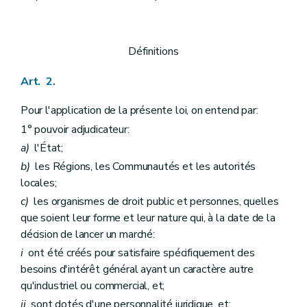
Art. 66
Art. 67
Art. 68
Art. 69
Définitions
Art. 70
Art. 71
Art. 2.
Art. 72
Art. 73
Pour l'application de la présente loi, on entend par:
Art. 74
Art. 75
1° pouvoir adjudicateur:
Art. 76
a)
l'État;
Art. 77
Art. 78
b)
les Régions, les Communautés et les autorités
Art. 79
locales;
Art. 80
c)
les organismes de droit public et personnes, quelles
Section 4
Attribution du marché
Art. 81
que soient leur forme et leur nature qui, à la date de la
Art. 82
décision de lancer un marché:
Art. 83
i
ont été créés pour satisfaire spécifiquement des
Art. 84
Art. 85
besoins d'intérêt général ayant un caractère autre
Chapitre 5
Exécution du marché
qu'industriel ou commercial, et;
Art. 86
ii
sont dotés d'une personnalité juridique, et;