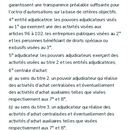
Art. 138
garantissent une transparence préalable suffisante pour
Section 2
Publication et transparence
l'octroi d'autorisations sur la base de critères objectifs;
Art. 139
Art. 140
4° entité adjudicatrice: les pouvoirs adjudicateurs visés
Art. 141
au 1° qui exercent une des activités visées aux
Art. 142
articles 96 à 102, les entreprises publiques visées au 2°
Art. 143
Art. 144
et les personnes bénéficiant de droits spéciaux ou
Art. 145
exclusifs visées au 3°;
Art. 146
5° adjudicateur: les pouvoirs adjudicateurs exerçant des
Section 3
Choix des participants et attribution des marchés
re
Sous-section 1
Principes généraux
activités visées au titre 2 et les entités adjudicatrices;
Art. 147
6° centrale d'achat:
Sous-section 2
Qualification et sélection qualitative
a)
au sens du titre 2, un pouvoir adjudicateur qui réalise
Art. 148
Art. 149
des activités d'achat centralisées et éventuellement
Art. 150
des activités d'achat auxiliaires telles que visées
Art. 151
respectivement aux 7° et 8°;
Art. 152
Sous-section 3
Attribution du marché
b)
au sens du titre 3, un adjudicateur qui réalise des
Art. 153
activités d'achat centralisées et éventuellement des
Section 4
Offres contenant des produits originaires des pays tiers et relations avec ceux-ci
activités d'achat auxiliaires telles que visées
Art. 154
respectivement aux 7° et 8°;
Art. 155