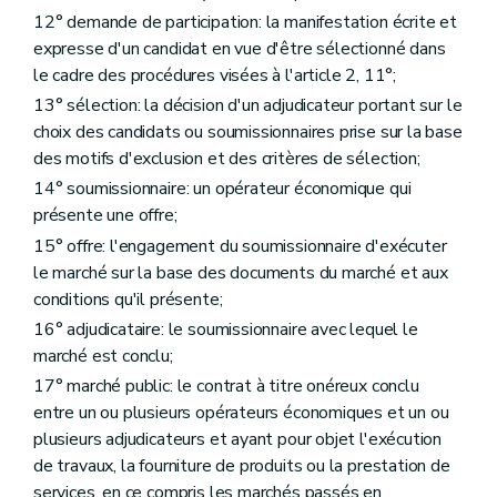
Art. 192/1
12° demande de participation: la manifestation écrite et
Art. 192/2
expresse d'un candidat en vue d'être sélectionné dans
Chapitre 3
Entrée en vigueur
Art. 193
le cadre des procédures visées à l'article 2, 11°;
Annexe 1
13° sélection: la décision d'un adjudicateur portant sur le
Annexe 2
choix des candidats ou soumissionnaires prise sur la base
Annexe 3
des motifs d'exclusion et des critères de sélection;
Annexe 4
Annexe 5
14° soumissionnaire: un opérateur économique qui
Annexe 6
présente une offre;
Annexe 7
Annexe 8
15° offre: l'engagement du soumissionnaire d'exécuter
le marché sur la base des documents du marché et aux
conditions qu'il présente;
16° adjudicataire: le soumissionnaire avec lequel le
marché est conclu;
17° marché public: le contrat à titre onéreux conclu
entre un ou plusieurs opérateurs économiques et un ou
plusieurs adjudicateurs et ayant pour objet l'exécution
de travaux, la fourniture de produits ou la prestation de
services, en ce compris les marchés passés en