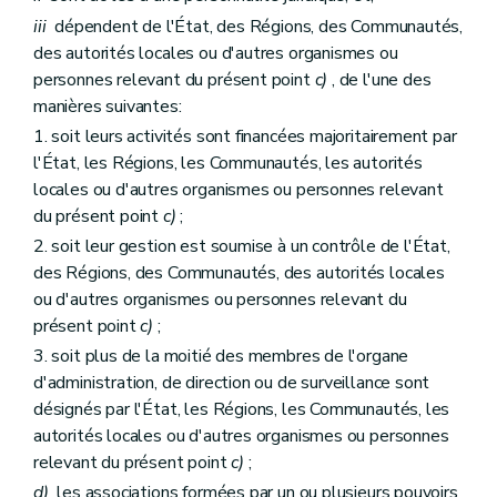
Art. 87
Art. 87/1
iii
dépendent de l'État, des Régions, des Communautés,
Chapitre 6
Services sociaux et autres services spécifiques
des autorités locales ou d'autres organismes ou
Art. 88
personnes relevant du présent point
c)
, de l'une des
Art. 89
manières suivantes:
Art. 90
Art. 91
1. soit leurs activités sont financées majoritairement par
Chapitre 7
Marchés publics de faible montant
l'État, les Régions, les Communautés, les autorités
Art. 92
locales ou d'autres organismes ou personnes relevant
Titre 3
Marchés publics dans les secteurs spéciaux
er
Chapitre I
Champ d'application
du présent point
c)
;
re
Section 1
Champ d'application ratione personæ
2. soit leur gestion est soumise à un contrôle de l'État,
Art. 93
des Régions, des Communautés, des autorités locales
Art. 94
Section 2
Champ d'application quant aux activités visées
ou d'autres organismes ou personnes relevant du
Art. 95
présent point
c)
;
Art. 96
3. soit plus de la moitié des membres de l'organe
Art. 97
Art. 98
d'administration, de direction ou de surveillance sont
Art. 99
désignés par l'État, les Régions, les Communautés, les
Art. 100
autorités locales ou d'autres organismes ou personnes
Art. 101
relevant du présent point
c)
;
Art. 102
Section 3
Marchés mixtes
d)
les associations formées par un ou plusieurs pouvoirs