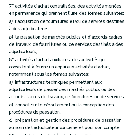
Chapitre 5
Exécution du marché
7° activités d'achat centralisées: des activités menées
Art. 156
en permanence qui prennent l'une des formes suivantes:
Art. 157
Chapitre 6
Services sociaux et autres services spécifiques
a)
l'acquisition de fournitures et/ou de services destinés
Art. 158
à des adjudicateurs;
Art. 159
b)
la passation de marchés publics et d'accords-cadres
Art. 160
de travaux, de fournitures ou de services destinés à des
Art. 161
Chapitre 7
Marchés publics de faible montant
adjudicateurs;
Art. 162
8° activités d'achat auxiliaires: des activités qui
Titre 4
Gouvernance
consistent à fournir un appui aux activités d'achat,
Art. 163
Art. 163/1
notamment sous les formes suivantes:
Art. 164
a)
infrastructures techniques permettant aux
Art. 165
adjudicateurs de passer des marchés publics ou des
Art. 166
Titre 5
Dispositions finales, modificatives, abrogatoires et diverses
accords-cadres de travaux, de fournitures ou de services;
er
Chapitre 1
Dispositions diverses
b)
conseil sur le déroulement ou la conception des
Art. 167
procédures de passation;
Art. 168
Art. 168/1
c)
préparation et gestion des procédures de passation
Art. 169
au nom de l'adjudicateur concerné et pour son compte;
Art. 170