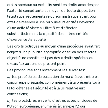
Art. 118
droits spéciaux ou exclusifs sont les droits accordés par
Art. 119
l'autorité compétente au moyen de toute disposition
Art. 120
législative, réglementaire ou administrative ayant pour
Art. 121
effet de réserver à une ou plusieurs entités l'exercice
Art. 122
Art. 123
d'une activité visée au titre 3 et d'affecter
Art. 124
substantiellement la capacité des autres entités
Chapitre 3
Techniques et instruments pour les marchés électroniques et agrégés
d'exercer cette activité;
Art. 125
Art. 126
Les droits octroyés au moyen d'une procédure ayant fait
Art. 127
l'objet d'une publicité appropriée et selon des critères
Art. 128
objectifs ne constituent pas des « droits spéciaux ou
Art. 129
exclusifs » au sens du présent point.
Art. 130
Art. 131
Ces procédures sont notamment les suivantes:
Art. 132
a)
les procédures de passation de marché avec mise en
Chapitre 4
Déroulement de la procédure
re
Section 1
Préparation
concurrence préalable, conformément à la présente loi, à
Art. 133
la loi défense et sécurité et à la loi relative aux
Art. 134
concessions;
Art. 135
Art. 136
b)
les procédures en vertu d'autres actes juridiques de
Art. 137
l'Union européenne, énumérés à l'annexe IV, qui