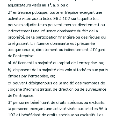
re
Sous-section 1
Marchés mixtes couvrant la même activité
adjudicateurs visés au 1°, a, b, ou c;
Art. 103
Art. 104
2° entreprise publique: toute entreprise exerçant une
Sous-section 2
Marchés mixtes couvrant plusieurs activités
activité visée aux articles 96 à 102 sur laquelle les
Art. 105
pouvoirs adjudicateurs peuvent exercer directement ou
Sous-section 3
Marchés mixtes comportant des aspects ayant trait à la défense ou à la sécurité
indirectement une influence dominante du fait de la
Art. 106
Art. 107
propriété, de la participation financière ou des règles qui
Section 5
Exclusions
la régissent. L'influence dominante est présumée
re
Sous-section 1
Exclusions applicables à toutes les entités adjudicatrices et exclusions spéciales pour les secteurs de l'eau et de l'énergie
lorsque ceux-ci, directement ou indirectement, à l'égard
Art. 108
de l'entreprise:
Art. 109
Art. 110
a)
détiennent la majorité du capital de l'entreprise, ou;
Art. 111
b)
disposent de la majorité des voix attachées aux parts
Sous-section 2
Exclusion dans les domaines de la défense et de la sécurité
émises par l'entreprise, ou;
Art. 112
Sous-section 3
Coopération, entreprises liées et coentreprises
c)
peuvent désigner plus de la moitié des membres de
Art. 113
l'organe d'administration, de direction ou de surveillance
Art. 114
de l'entreprise;
Art. 115
Sous-section 4
Activités directement exposées à la concurrence
3° personne bénéficiant de droits spéciaux ou exclusifs:
Art. 116
la personne exerçant une activité visée aux articles 96 à
Chapitre 2
Procédures de passation
102 et bénéficiant de droits spéciaux ou exclusifs. Les
Art. 117