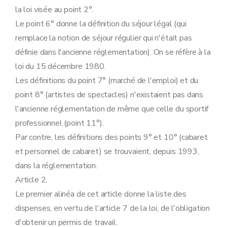
Art.
37/2
la loi visée au point 2°.
Chapitre XI
(Dispositions temporaires, transitoires et finales.) (AR 2004-04-12/32, art. 1, ED : 01-05-2004)
Le point 6° donne la définition du séjour légal (qui
Art. 38
Art. 38
bis
remplace la notion de séjour régulier qui n'était pas
Art. 38
ter
définie dans l'ancienne réglementation). On se réfère à la
Art. 38
quater
Art. 38
quinquies
loi du 15 décembre 1980.
Art. 38
sexies
Les définitions du point 7° (marché de l'emploi) et du
Art. 38
septies
Art. 38
octies
point 8° (artistes de spectacles) n'existaient pas dans
Art. 39
l'ancienne réglementation de même que celle du sportif
Art. 40
Art. 41
professionnel (point 11°).
Art. 42
Par contre, les définitions des points 9° et 10° (cabaret
Annexe
Annexe
et personnel de cabaret) se trouvaient, depuis 1993,
Annexe
dans la réglementation.
Article 2.
Le premier alinéa de cet article donne la liste des
dispenses, en vertu de l'article 7 de la loi, de l'obligation
d'obtenir un permis de travail.