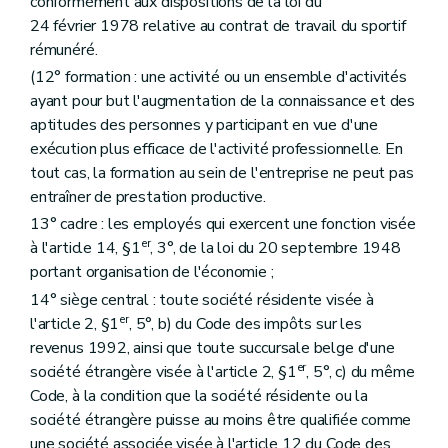
conformément aux dispositions de la loi du
24 février 1978 relative au contrat de travail du sportif
rémunéré.
(12° formation : une activité ou un ensemble d'activités
ayant pour but l'augmentation de la connaissance et des
aptitudes des personnes y participant en vue d'une
exécution plus efficace de l'activité professionnelle. En
tout cas, la formation au sein de l'entreprise ne peut pas
entraîner de prestation productive.
13° cadre : les employés qui exercent une fonction visée
er
à l'article 14, §1
, 3°, de la loi du 20 septembre 1948
portant organisation de l'économie ;
14° siège central : toute société résidente visée à
er
l'article 2, §1
, 5°, b) du Code des impôts sur les
revenus 1992, ainsi que toute succursale belge d'une
er
société étrangère visée à l'article 2, §1
, 5°, c) du même
Code, à la condition que la société résidente ou la
société étrangère puisse au moins être qualifiée comme
une société associée visée à l'article 12 du Code des