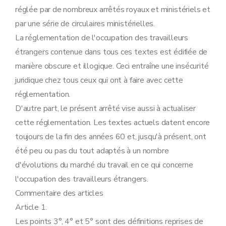
Art. 23
réglée par de nombreux arrêtés royaux et ministériels et
Section 2
Les jeunes au pair.
Art. 24
par une série de circulaires ministérielles.
Art. 25
La réglementation de l'occupation des travailleurs
Art. 26
Art. 27
étrangers contenue dans tous ces textes est édifiée de
Art. 28
manière obscure et illogique. Ceci entraîne une insécurité
Art. 29
Section 3
Personnel de cabaret.
juridique chez tous ceux qui ont à faire avec cette
Art. 30
réglementation.
Chapitre VII
Renouvellement de l'autorisation d'occupation et du permis de travail B.
Art. 31
D'autre part, le présent arrêté vise aussi à actualiser
Art. 32
cette réglementation. Les textes actuels datent encore
Art. 33
Chapitre VIII
Refus et retrait de l'autorisation d'occupation et du permis de travail.
toujours de la fin des années 60 et, jusqu'à présent, ont
Art. 34
été peu ou pas du tout adaptés à un nombre
Art. 35
Chapitre IX
Surveillance.
d'évolutions du marché du travail en ce qui concerne
Art. 36
l'occupation des travailleurs étrangers.
Chapitre X
Mécanisme d'adaptation des montants de rémunération
Art.
37
Commentaire des articles
Chapitre X
Mécanisme d'adaptation des montants de rémunération
Article 1.
Art.
37
Art.
37/1
Les points 3°, 4° et 5° sont des définitions reprises de