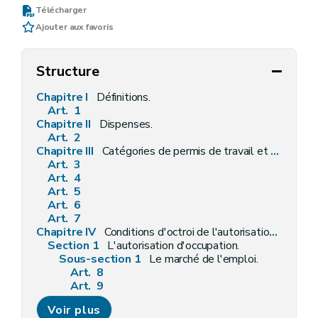
Télécharger
Ajouter aux favoris
Structure
Chapitre I
Définitions.
Art. 1
Chapitre II
Dispenses.
Art. 2
Chapitre III
Catégories de permis de travail et dispositions générales.
Art. 3
Art. 4
Art. 5
Art. 6
Art. 7
Chapitre IV
Conditions d'octroi de l'autorisation d'occupation et du permis de travail.
Section 1
L'autorisation d'occupation.
Sous-section 1
Le marché de l'emploi.
Art. 8
Art. 9
Sous-section 2
Les conventions ou accords internationaux.
Voir plus
Art. 10