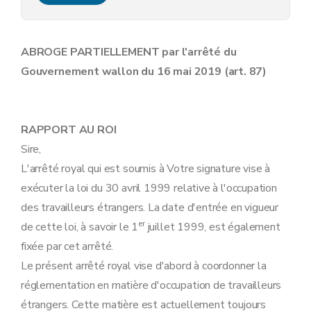
Art. 11
Sous-section 3
Le contrat.
Art. 12
Art. 13
ABROGE PARTIELLEMENT par l'arrêté du
Sous-section 4
Le certificat médical.
Gouvernement wallon du 16 mai 2019 (art. 87)
Art. 14
Art. 15
1
Section 1bis
[
- L'autorisation provisoire d'occupation délivrée dans le cadre de l'obtention de la carte bleue européenne.]
Art. 15/1
Art. 15/2
RAPPORT AU ROI
Art. 15/3
Sire,
Art. 15/4
Section 2
Le permis de travail A.
L'arrêté royal qui est soumis à Votre signature vise à
Art. 16
exécuter la loi du 30 avril 1999 relative à l'occupation
Section 3
(Titre de section inséré par AR 2003-02-06/41, art. 7, 009; ED : 01-04-2003) - Le permis de travail C.
Art. 18
des travailleurs étrangers. La date d'entrée en vigueur
Chapitre V
Contingents.
er
de cette loi, à savoir le 1
juillet 1999, est également
Art. 19
Chapitre VI
Catégories spéciales de travailleurs.
fixée par cet arrêté.
Section 1
Les stagiaires.
Le présent arrêté royal vise d'abord à coordonner la
Art. 20
réglementation en matière d'occupation de travailleurs
Art. 21
Art. 22
étrangers. Cette matière est actuellement toujours