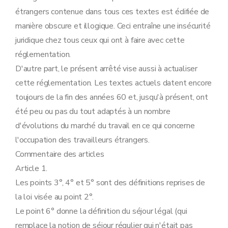
Art. 26
étrangers contenue dans tous ces textes est édifiée de
Art. 27
manière obscure et illogique. Ceci entraîne une insécurité
Art. 28
Art. 29
juridique chez tous ceux qui ont à faire avec cette
Section 3
Personnel de cabaret.
réglementation.
Art. 30
Chapitre VII
Renouvellement de l'autorisation d'occupation et du permis de travail B.
D'autre part, le présent arrêté vise aussi à actualiser
Art. 31
cette réglementation. Les textes actuels datent encore
Art. 32
Art. 33
toujours de la fin des années 60 et, jusqu'à présent, ont
Chapitre VIII
Refus et retrait de l'autorisation d'occupation et du permis de travail.
été peu ou pas du tout adaptés à un nombre
Art. 34
Art. 35
d'évolutions du marché du travail en ce qui concerne
Chapitre IX
Surveillance.
l'occupation des travailleurs étrangers.
Art. 36
Chapitre X
Mécanisme d'adaptation des montants de rémunération
Commentaire des articles
Art.
37
Article 1.
Chapitre X
Mécanisme d'adaptation des montants de rémunération
Art.
37
Les points 3°, 4° et 5° sont des définitions reprises de
Art.
37/1
la loi visée au point 2°.
Art.
37/2
Le point 6° donne la définition du séjour légal (qui
Chapitre XI
(Dispositions temporaires, transitoires et finales.) (AR 2004-04-12/32, art. 1, ED : 01-05-2004)
Art. 38
remplace la notion de séjour régulier qui n'était pas