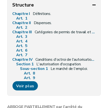
Structure
Chapitre I
Définitions.
Art. 1
Chapitre II
Dispenses.
Art. 2
Chapitre III
Catégories de permis de travail et dispositions générales.
Art. 3
Art. 4
Art. 5
Art. 6
Art. 7
Chapitre IV
Conditions d'octroi de l'autorisation d'occupation et du permis de travail.
Section 1
L'autorisation d'occupation.
Sous-section 1
Le marché de l'emploi.
Art. 8
Art. 9
Sous-section 2
Les conventions ou accords internationaux.
Voir plus
Art. 10
Art. 11
Sous-section 3
Le contrat.
Art. 12
Art. 13
ABROGE PARTIELLEMENT par l'arrêté du