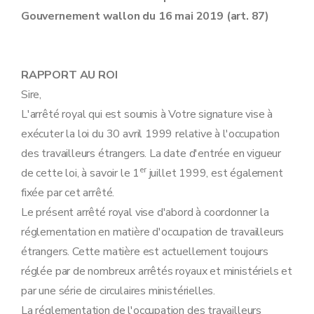
Sous-section 4
Le certificat médical.
Gouvernement wallon du 16 mai 2019 (art. 87)
Art. 14
Art. 15
1
Section 1bis
[
- L'autorisation provisoire d'occupation délivrée dans le cadre de l'obtention de la carte bleue européenne.]
Art. 15/1
Art. 15/2
RAPPORT AU ROI
Art. 15/3
Sire,
Art. 15/4
Section 2
Le permis de travail A.
L'arrêté royal qui est soumis à Votre signature vise à
Art. 16
exécuter la loi du 30 avril 1999 relative à l'occupation
Section 3
(Titre de section inséré par AR 2003-02-06/41, art. 7, 009; ED : 01-04-2003) - Le permis de travail C.
Art. 17
des travailleurs étrangers. La date d'entrée en vigueur
Art. 18
er
de cette loi, à savoir le 1
juillet 1999, est également
Chapitre V
Contingents.
Art. 19
fixée par cet arrêté.
Chapitre VI
Catégories spéciales de travailleurs.
Le présent arrêté royal vise d'abord à coordonner la
Section 1
Les stagiaires.
réglementation en matière d'occupation de travailleurs
Art. 20
Art. 21
étrangers. Cette matière est actuellement toujours
Art. 22
réglée par de nombreux arrêtés royaux et ministériels et
Art. 23
Section 2
Les jeunes au pair.
par une série de circulaires ministérielles.
Art. 24
La réglementation de l'occupation des travailleurs
Art. 25