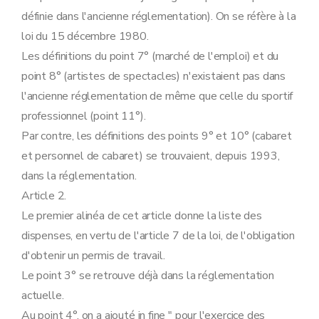
Art. 38
bis
définie dans l'ancienne réglementation). On se réfère à la
Art. 38
ter
Art. 38
quater
loi du 15 décembre 1980.
Art. 38
quinquies
Les définitions du point 7° (marché de l'emploi) et du
Art. 38
sexies
Art. 38
septies
point 8° (artistes de spectacles) n'existaient pas dans
Art. 38
octies
l'ancienne réglementation de même que celle du sportif
Art. 39
Art. 40
professionnel (point 11°).
Art. 41
Par contre, les définitions des points 9° et 10° (cabaret
Art. 42
Annexe
et personnel de cabaret) se trouvaient, depuis 1993,
Annexe
dans la réglementation.
Annexe
Article 2.
Le premier alinéa de cet article donne la liste des
dispenses, en vertu de l'article 7 de la loi, de l'obligation
d'obtenir un permis de travail.
Le point 3° se retrouve déjà dans la réglementation
actuelle.
Au point 4°, on a ajouté in fine " pour l'exercice des