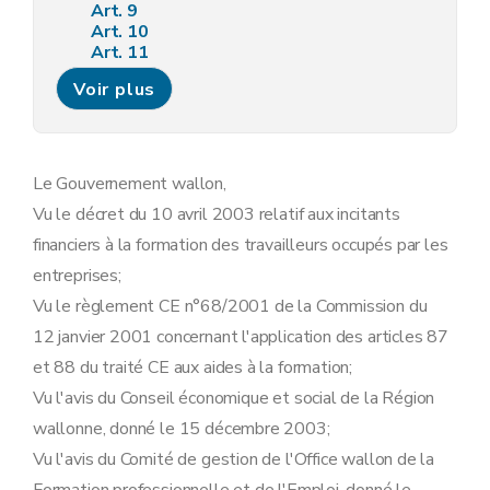
Art. 9
Art. 10
Art. 11
Art. 12
Voir plus
Section 3
De la désignation des certificateurs
Art. 13
Art. 14
Art. 15
Art. 16
Le Gouvernement wallon,
Art. 17
Vu le décret du 10 avril 2003 relatif aux incitants
Section 4
De la procédure d'octroi du chèque-formation
Art. 18
financiers à la formation des travailleurs occupés par les
Art. 19
entreprises;
Art. 20
Section 5
Du Comité d'accompagnement du chèque-formation
Vu le règlement CE n°68/2001 de la Commission du
Art. 21
12 janvier 2001 concernant l'application des articles 87
Art. 22
Chapitre III
Du crédit-adaptation
et 88 du traité CE aux aides à la formation;
Section première
Des critères d'agrément des formations
Vu l'avis du Conseil économique et social de la Région
Art. 23
Art. 24
wallonne, donné le 15 décembre 2003;
Art. 25
Vu l'avis du Comité de gestion de l'Office wallon de la
Section 2
De la procédure d'octroi du crédit-adaptation
Art. 26