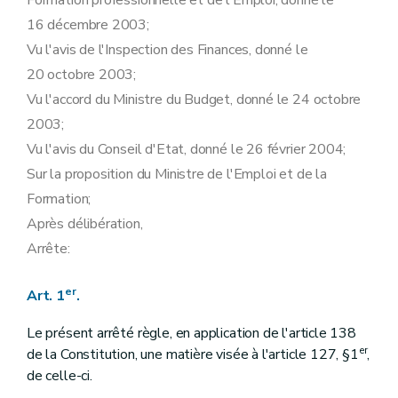
Formation professionnelle et de l'Emploi, donné le
Art. 27
16 décembre 2003;
Art. 28
Vu l'avis de l'Inspection des Finances, donné le
Chapitre IV
Du suivi et de l'évaluation du chèque-formation et du crédit-adaptation
Art. 29
20 octobre 2003;
Art. 30
Vu l'accord du Ministre du Budget, donné le 24 octobre
Art. 31
Art. 32
2003;
Art. 33
Vu l'avis du Conseil d'Etat, donné le 26 février 2004;
Art. 34
Chapitre V
Des dispositions transitoires, abrogatoires et finales
Sur la proposition du Ministre de l'Emploi et de la
Art. 35
Formation;
Art. 36
Art. 37
Après délibération,
Art. 38
Arrête:
Art. 39
Art. 40
er
Art. 1
.
Le présent arrêté règle, en application de l'article 138
er
de la Constitution, une matière visée à l'article 127, §1
,
de celle-ci.